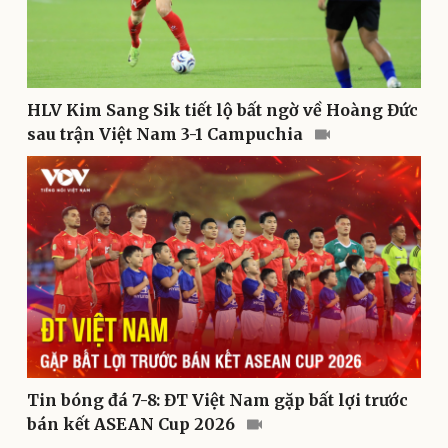
Văn hóa
Giải trí
HLV Kim Sang Sik tiết lộ bất ngờ về Hoàng Đức
Sân khấu - Điện ảnh
Nghệ sĩ
sau trận Việt Nam 3-1 Campuchia
Văn học
Thời trang
Âm nhạc
Sao Việt
Di sản
Tin bóng đá 7-8: ĐT Việt Nam gặp bất lợi trước
bán kết ASEAN Cup 2026