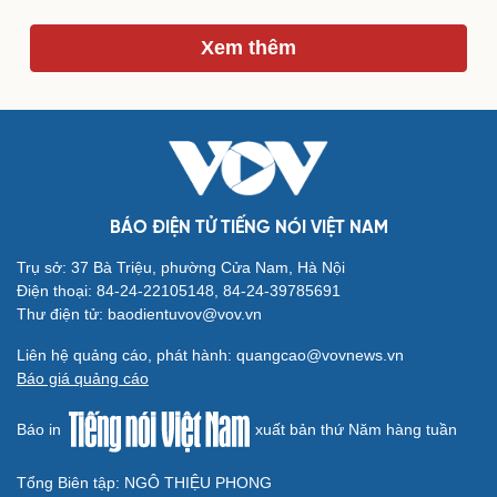
Xem thêm
Du lịch
Podcast
Tư vấn
Câu chuyện thời sự
Săn Tour
Đọc truyện đêm khuya
check-in
Cửa sổ tình yêu
Kể chuyện cho bé
Hạt giống tâm hồn
BÁO ĐIỆN TỬ TIẾNG NÓI VIỆT NAM
Trụ sở: 37 Bà Triệu, phường Cửa Nam, Hà Nội
Điện thoại: 84-24-22105148, 84-24-39785691
Thư điện tử: baodientuvov@vov.vn
Liên hệ quảng cáo, phát hành: quangcao@vovnews.vn
Báo giá quảng cáo
Báo in
xuất bản thứ Năm hàng tuần
Tổng Biên tập: NGÔ THIỆU PHONG