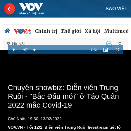
SAO VIỆT
Chính trị
Thế giới
Xã hội
Multimedi
--°C
Hà Nội
Remaining
-
1:42
Loaded
:
Play
Mute
Picture-
Fullscreen
0%
in-
Picture
Time
Chính trị
Xã hội
Đảng
Tin 24h
Tổ chức nhân sự
Dự báo thời tiết
Chuyện showbiz: Diễn viên Trung
Quốc hội
Giáo dục
Ruồi - "Bắc Đẩu mới" ở Táo Quân
Nhận diện sự thật
Dấu ấn VOV
2022 mắc Covid-19
Việc làm
Biển đảo
Chủ Nhật, 19:30, 13/02/2022
VOV.VN - Tối 12/2, diễn viên Trung Ruồi livestream tiết lộ