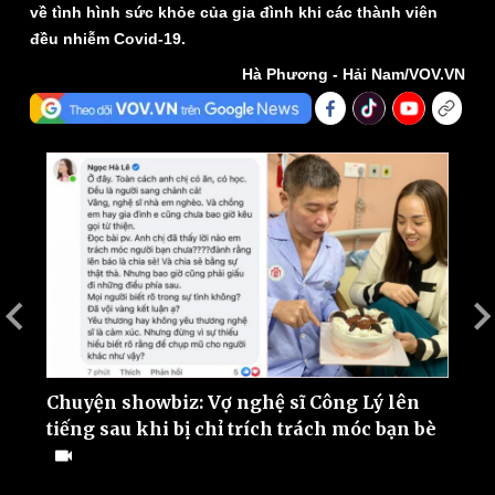
về tình hình sức khỏe của gia đình khi các thành viên
đều nhiễm Covid-19.
Hà Phương - Hải Nam/VOV.VN
Thế giới
Multimedia
Quan sát
Video
Cuộc sống đó đây
Ảnh
Hồ sơ
E-Magazine
Infographic
g
Chuyện showbiz: Vợ nghệ sĩ Công Lý lên
C
tiếng sau khi bị chỉ trích trách móc bạn bè
t
V