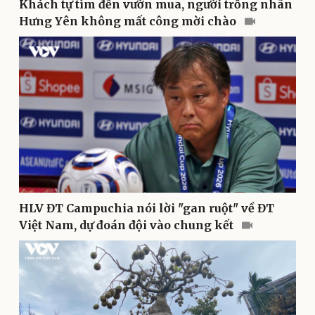
Khách tự tìm đến vườn mua, người trồng nhãn
Hưng Yên không mất công mời chào
Thể thao
Ô tô - Xe máy
Bóng đá
Ô tô
Lịch thi đấu bóng đá
Xe máy
Thế giới thể thao
Tư vấn
eSports
Hậu trường
HLV ĐT Campuchia nói lời "gan ruột" về ĐT
Việt Nam, dự đoán đội vào chung kết