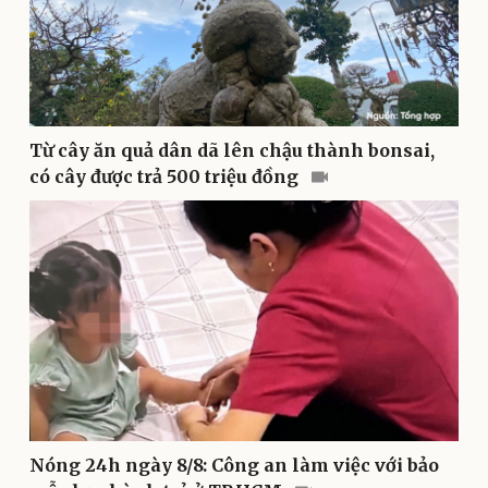
Doanh nghiệp
Công nghệ
Thông tin doanh nghiệp
Sành điệu
Từ cây ăn quả dân dã lên chậu thành bonsai,
Doanh nghiệp 24h
Tin Công nghệ
có cây được trả 500 triệu đồng
Doanh nhân
Trải nghiệm
Vì cộng đồng
Chuyển đổi số
Nóng 24h ngày 8/8: Công an làm việc với bảo