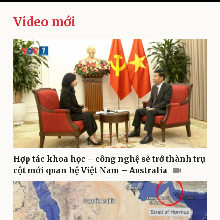
Video mới
Kinh tế
Thị trường
Bất động sản
Giá vàng
Khởi nghiệp
Tiêu dùng
Tỷ giá
Chứng khoán
Giá cà phê
Hợp tác khoa học – công nghệ sẽ trở thành trụ
cột mới quan hệ Việt Nam – Australia