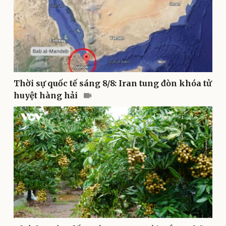
Thời sự quốc tế sáng 8/8: Iran tung đòn khóa tử
Pháp luật
Quân sự - Quốc phòng
huyệt hàng hải
Vụ án
Vũ khí
Tin nóng
Việt Nam
Tư vấn luật
Phân tích