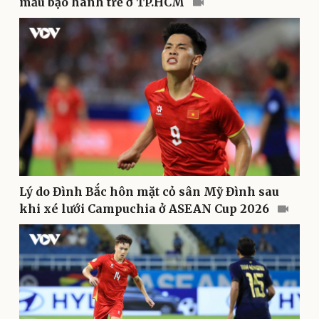
mẫu bạo hành trẻ ở TP.HCM
Sức khỏe
Đời sống
Dinh dưỡng - món ngon
Nhà đẹp
Cây thuốc
Blog
Sản phụ khoa
Tình yêu - Gia đình
Nhi khoa
Nam khoa
Làm đẹp - giảm cân
Phòng mạch online
Ăn sạch sống khỏe
Lý do Đình Bắc hôn mặt cỏ sân Mỹ Đình sau
khi xé lưới Campuchia ở ASEAN Cup 2026