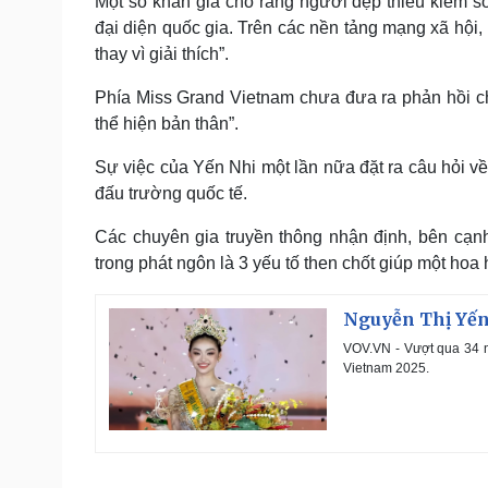
Một số khán giả cho rằng người đẹp thiếu kiểm s
đại diện quốc gia. Trên các nền tảng mạng xã hội, k
thay vì giải thích”.
Phía Miss Grand Vietnam chưa đưa ra phản hồi ch
thể hiện bản thân”.
Sự việc của Yến Nhi một lần nữa đặt ra câu hỏi về
đấu trường quốc tế.
Các chuyên gia truyền thông nhận định, bên cạnh 
trong phát ngôn là 3 yếu tố then chốt giúp một hoa 
Nguyễn Thị Yến
VOV.VN - Vượt qua 34 n
Vietnam 2025.