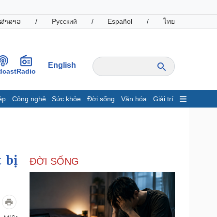
ສາລາວ
/
Русский
/
Español
/
ไทย
English
dcast
Radio
ệp
Công nghệ
Sức khỏe
Đời sống
Văn hóa
Giải trí
inh tế
Thị trường
ất động sản
Giá vàng
hởi nghiệp
Tiêu dùng
Tỷ giá
 bị
ĐỜI SỐNG
Chứng khoán
Giá cà phê
oanh nghiệp
Công nghệ
hông tin doanh nghiệp
Sành điệu