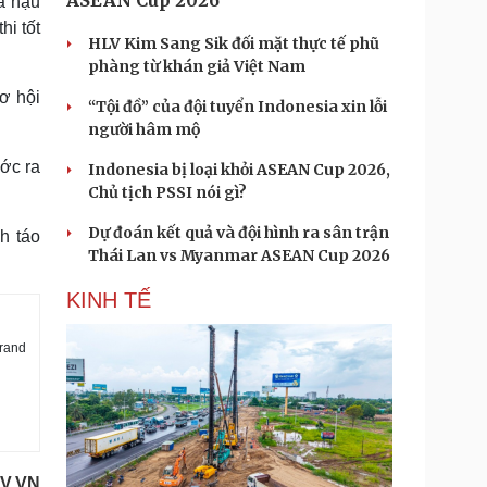
ASEAN Cup 2026
a hậu
hi tốt
HLV Kim Sang Sik đối mặt thực tế phũ
phàng từ khán giả Việt Nam
ơ hội
“Tội đồ” của đội tuyển Indonesia xin lỗi
người hâm mộ
ước ra
Indonesia bị loại khỏi ASEAN Cup 2026,
Chủ tịch PSSI nói gì?
Dự đoán kết quả và đội hình ra sân trận
h táo
Thái Lan vs Myanmar ASEAN Cup 2026
KINH TẾ
Grand
OV.VN