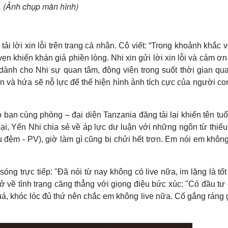
. (Ảnh chụp màn hình)
tải lời xin lỗi trên trang cá nhân. Cô viết: “Trong khoảnh khắc v
vẹn khiến khán giả phiền lòng. Nhi xin gửi lời xin lỗi và cảm ơ
dành cho Nhi sự quan tâm, động viên trong suốt thời gian qua
 và hứa sẽ nỗ lực để thể hiện hình ảnh tích cực của người co
o bạn cùng phòng – đại diện Tanzania đăng tải lại khiến tên tu
hoại, Yến Nhi chia sẻ về áp lực dư luận với những ngôn từ thiế
âu đệm - PV), giờ làm gì cũng bị chửi hết trơn. Em nói em khôn
ng trực tiếp: "Đã nói từ nay không có live nữa, im lặng là tốt
thở về tình trạng căng thẳng với giọng điệu bức xúc: "Có đầu tư 
uá, khóc lóc đủ thứ nên chắc em không live nữa. Cố gắng ráng 