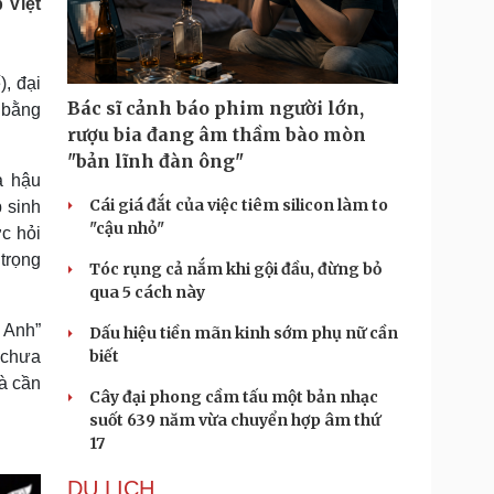
 Việt
Doanh nghiệp 24h
Tin Công nghệ
Doanh nhân
Trải nghiệm
ì cộng đồng
Chuyển đổi số
, đại
Bác sĩ cảnh báo phim người lớn,
 bằng
u lịch
Podcast
rượu bia đang âm thầm bào mòn
Tư vấn
Câu chuyện thời sự
"bản lĩnh đàn ông"
Săn Tour
Đọc truyện đêm khuya
a hậu
heck-in
Cửa sổ tình yêu
Cái giá đắt của việc tiêm silicon làm to
p sinh
Kể chuyện cho bé
"cậu nhỏ"
ợc hỏi
Hạt giống tâm hồn
 trọng
Tóc rụng cả nắm khi gội đầu, đừng bỏ
qua 5 cách này
g Anh”
Dấu hiệu tiền mãn kinh sớm phụ nữ cần
biết
m chưa
và cần
Cây đại phong cầm tấu một bản nhạc
suốt 639 năm vừa chuyển hợp âm thứ
17
DU LỊCH