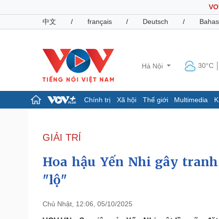
VO
中文
/
français
/
Deutsch
/
Bahas
30°C
Hà Nội
Chính trị
Xã hội
Thế giới
Multimedia
K
Chính trị
Xã hội
Đảng
Tin 24h
GIẢI TRÍ
Tổ chức nhân sự
Dự báo thời tiết
Quốc hội
Giáo dục
Hoa hậu Yến Nhi gây tranh 
Nhận diện sự thật
Dấu ấn VOV
Việc làm
"lộ"
Biển đảo
Pháp luật
Quân sự - Quốc phòng
Chủ Nhật, 12:06, 05/10/2025
Vụ án
Vũ khí