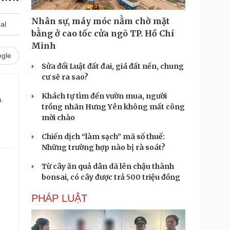
Nhân sự, máy móc nằm chờ mặt
al
bằng ở cao tốc cửa ngõ TP. Hồ Chí
Minh
gle
Sửa đổi Luật đất đai, giá đất nền, chung
cư sẽ ra sao?
Khách tự tìm đến vườn mua, người
n.
trồng nhãn Hưng Yên không mất công
mời chào
Chiến dịch “làm sạch” mã số thuế:
Những trường hợp nào bị rà soát?
Từ cây ăn quả dân dã lên chậu thành
bonsai, có cây được trả 500 triệu đồng
PHÁP LUẬT