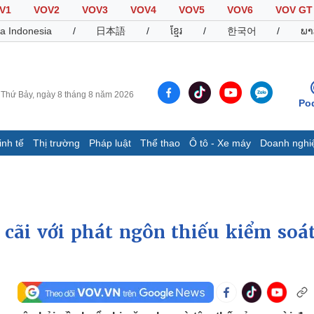
V1
VOV2
VOV3
VOV4
VOV5
VOV6
VOV GT
a Indonesia
/
日本語
/
ខ្មែរ
/
한국어
/
ພາ
Thứ Bảy, ngày 8 tháng 8 năm 2026
Po
inh tế
Thị trường
Pháp luật
Thể thao
Ô tô - Xe máy
Doanh nghi
Thế giới
Multimedia
K
Quan sát
Video
B
Cuộc sống đó đây
Ảnh
K
Hồ sơ
E-Magazine
cãi với phát ngôn thiếu kiểm soát
Infographic
Thể thao
Ô tô - Xe máy
D
Bóng đá
Ô tô
T