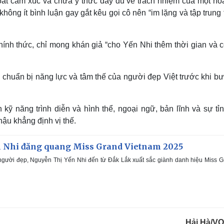
oát cảm xúc và chưa ý thức đầy đủ về trách nhiệm của một ho
hông ít bình luận gay gắt kêu gọi cô nên “im lặng và tập trung t
ính thức, chỉ mong khán giả “cho Yến Nhi thêm thời gian và c
 chuẩn bị năng lực và tâm thế của người đẹp Việt trước khi b
kỹ năng trình diễn và hình thể, ngoại ngữ, bản lĩnh và sự tỉn
hậu khẳng định vị thế.
 Nhi đăng quang Miss Grand Vietnam 2025
gười đẹp, Nguyễn Thị Yến Nhi đến từ Đắk Lắk xuất sắc giành danh hiệu Miss 
Hải Hà/V