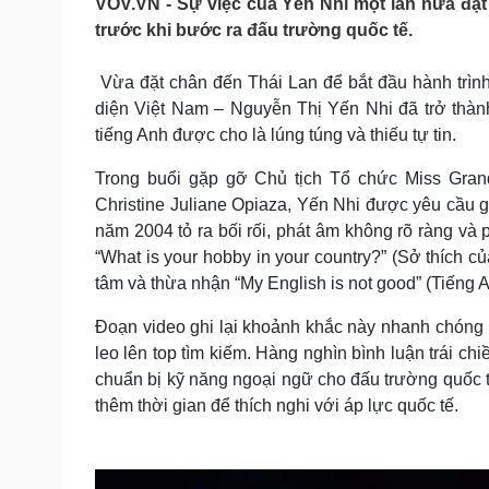
VOV.VN - Sự việc của Yến Nhi một lần nữa đặt 
Tin nóng
Việt Nam
trước khi bước ra đấu trường quốc tế.
Tư vấn luật
Phân tích
Vừa đặt chân đến Thái Lan để bắt đầu hành trình 
diện Việt Nam – Nguyễn Thị Yến Nhi đã trở thà
Sức khỏe
Đời sống
tiếng Anh được cho là lúng túng và thiếu tự tin.
Dinh dưỡng - món ngon
Nhà đẹp
Cây thuốc
Blog
Trong buổi gặp gỡ Chủ tịch Tổ chức Miss Grand 
Sản phụ khoa
Tình yêu - Gia đình
Christine Juliane Opiaza, Yến Nhi được yêu cầu gi
Nhi khoa
năm 2004 tỏ ra bối rối, phát âm không rõ ràng và 
Nam khoa
“What is your hobby in your country?” (Sở thích c
Làm đẹp - giảm cân
tâm và thừa nhận “My English is not good” (Tiếng An
Phòng mạch online
Ăn sạch sống khỏe
Đoạn video ghi lại khoảnh khắc này nhanh chóng la
Cải chính
leo lên top tìm kiếm. Hàng nghìn bình luận trái c
chuẩn bị kỹ năng ngoại ngữ cho đấu trường quốc tế
thêm thời gian để thích nghi với áp lực quốc tế.