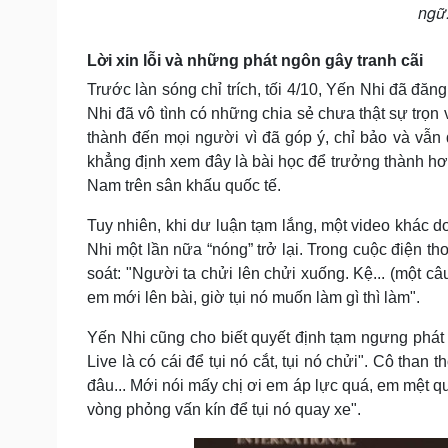
ngữ
Lời xin lỗi và những phát ngôn gây tranh cãi
Trước làn sóng chỉ trích, tối 4/10, Yến Nhi đã đăng 
Nhi đã vô tình có những chia sẻ chưa thật sự trọn 
thành đến mọi người vì đã góp ý, chỉ bảo và vẫn 
khẳng định xem đây là bài học để trưởng thành hơn
Nam trên sân khấu quốc tế.
Tuy nhiên, khi dư luận tạm lắng, một video khác d
Nhi một lần nữa “nóng” trở lại. Trong cuộc điện t
soát: "Người ta chửi lên chửi xuống. Kệ... (một c
em mới lên bài, giờ tụi nó muốn làm gì thì làm".
Yến Nhi cũng cho biết quyết định tạm ngưng phát só
Live là có cái để tụi nó cắt, tụi nó chửi". Cô than 
đâu... Mới nói mấy chị ơi em áp lực quá, em mệt q
vòng phỏng vấn kín để tụi nó quay xe".