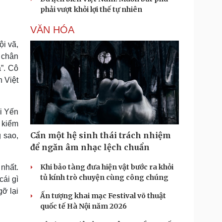
phải vượt khỏi lợi thế tự nhiên
VĂN HÓA
ội vã,
n chân
”. Cô
n Việt
ổi Yến
u kiểm
Cần một hệ sinh thái trách nhiệm
g sao,
để ngăn âm nhạc lệch chuẩn
Khi bảo tàng đưa hiện vật bước ra khỏi
 nhất.
tủ kính trò chuyện cùng công chúng
cái gì
gỡ lại
Ấn tượng khai mạc Festival võ thuật
quốc tế Hà Nội năm 2026