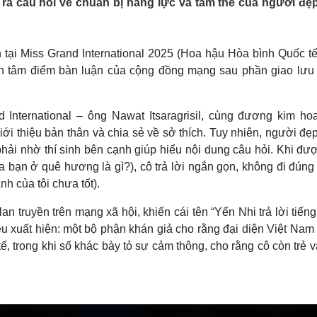
ra câu hỏi về chuẩn bị năng lực và tâm thế của người đẹp
Lịch thi đấu bóng đá
Xe máy
Thế giới thể thao
Tư vấn
eSports
V
Hậu trường
tại Miss Grand International 2025 (Hoa hậu Hòa bình Quốc tế)
nh tâm điểm bàn luận của cộng đồng mạng sau phần giao lưu
Văn hóa
Giải trí
D
Sân khấu - Điện ảnh
Nghệ sĩ
Văn học
Thời trang
International – ông Nawat Itsaragrisil, cùng đương kim ho
Âm nhạc
Sao Việt
c
ới thiệu bản thân và chia sẻ về sở thích. Tuy nhiên, người đẹ
Di sản
phải nhờ thí sinh bên cạnh giúp hiểu nội dung câu hỏi. Khi đư
ủa bạn ở quê hương là gì?), cô trả lời ngắn gọn, không đi đúng
h của tôi chưa tốt).
n truyền trên mạng xã hội, khiến cái tên “Yến Nhi trả lời tiến
hiều xuất hiện: một bộ phận khán giả cho rằng đại diện Việt Na
, trong khi số khác bày tỏ sự cảm thông, cho rằng cô còn trẻ 