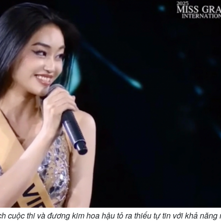
h cuộc thi và đương kim hoa hậu tỏ ra thiếu tự tin với khả năng