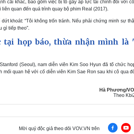
 cãi khác, bao gồm việc bị tố gây áp lực tài chính đối với cố
i liên quan đến quá trình quay bộ phim Real (2017).
dứt khoát: “Tôi không trốn tránh. Nếu phải chứng minh sự thậ
 gì tiếp theo”.
tại họp báo, thừa nhận mình là 
 Stanford (Seoul), nam diễn viên Kim Soo Hyun đã tổ chức họ
h mối quan hệ với cố diễn viên Kim Sae Ron sau khi cô qua đờ
Hà Phương/VO
Theo Kb
Mời quý độc giả theo dõi VOV.VN trên