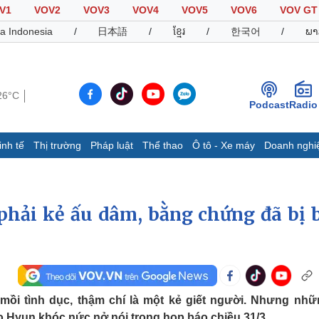
V1
VOV2
VOV3
VOV4
VOV5
VOV6
VOV GT
a Indonesia
/
日本語
/
ខ្មែរ
/
한국어
/
ພາ
26°C
Podcast
Radio
inh tế
Thị trường
Pháp luật
Thể thao
Ô tô - Xe máy
Doanh nghi
Thế giới
Multimedia
K
Quan sát
Video
B
hải kẻ ấu dâm, bằng chứng đã bị 
Cuộc sống đó đây
Ảnh
K
Hồ sơ
E-Magazine
Infographic
Thể thao
Ô tô - Xe máy
D
mồi tình dục, thậm chí là một kẻ giết người. Nhưng nhữ
Bóng đá
Ô tô
T
o Hyun khóc nức nở nói trong họp báo chiều 31/3.