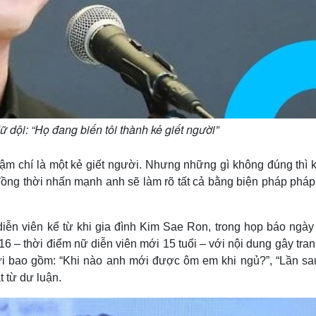
dội: “Họ đang biến tôi thành kẻ giết người”
thậm chí là một kẻ giết người. Nhưng những gì không đúng thì 
đồng thời nhấn mạnh anh sẽ làm rõ tất cả bằng biện pháp pháp 
diễn viên kể từ khi gia đình Kim Sae Ron, trong họp báo ngày 
6 – thời điểm nữ diễn viên mới 15 tuổi – với nội dung gây tran
i bao gồm: “Khi nào anh mới được ôm em khi ngủ?”, “Lần sa
t từ dư luận.