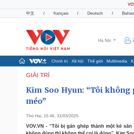
VO
中文
/
français
/
Deutsch
/
Bahas
Hà Nội
Chính trị
Xã hội
Thế giới
Multimedia
K
Chính trị
Xã hội
GIẢI TRÍ
Đảng
Tin 24h
Kim Soo Hyun: “Tôi không p
Tổ chức nhân sự
Dự báo thời tiết
Quốc hội
Giáo dục
méo”
Nhận diện sự thật
Dấu ấn VOV
Việc làm
Biển đảo
Thứ Hai, 15:46, 31/03/2025
Pháp luật
Quân sự - Quốc phòng
VOV.VN - “Tôi bị gán ghép thành một kẻ săn 
Vụ án
Vũ khí
không đúng thì không thể coi là đúng”, Kim So