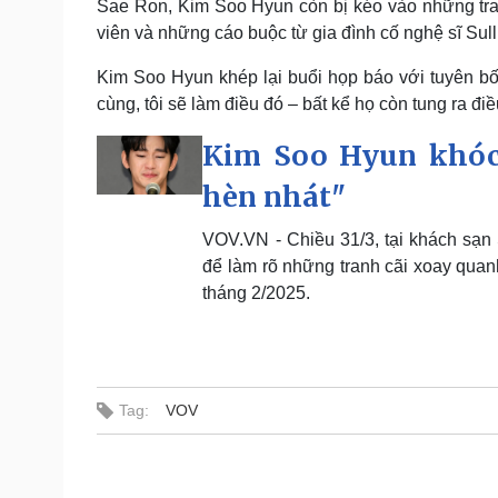
Sae Ron, Kim Soo Hyun còn bị kéo vào những tranh
viên và những cáo buộc từ gia đình cố nghệ sĩ Sull
Kim Soo Hyun khép lại buổi họp báo với tuyên bố 
cùng, tôi sẽ làm điều đó – bất kể họ còn tung ra điều
Kim Soo Hyun khóc 
hèn nhát"
VOV.VN - Chiều 31/3, tại khách sạn
để làm rõ những tranh cãi xoay quan
tháng 2/2025.
Tag:
VOV