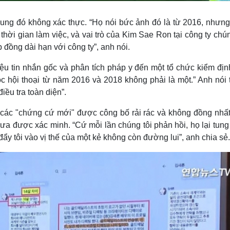
ung đó không xác thực. “Họ nói bức ảnh đó là từ 2016, nhưng
thời gian làm việc, và vai trò của Kim Sae Ron tại công ty chún
 đồng dài hạn với công ty”, anh nói.
ệu tin nhắn gốc và phân tích pháp y đến một tổ chức kiểm địn
ộc hội thoại từ năm 2016 và 2018 không phải là một.” Anh nói
iều tra toàn diện”.
n các "chứng cứ mới" được công bố rải rác và không đồng nhất
ưa được xác minh. “Cứ mỗi lần chúng tôi phản hồi, họ lại tun
đẩy tôi vào vị thế của một kẻ không còn đường lui”, anh chia sẻ.