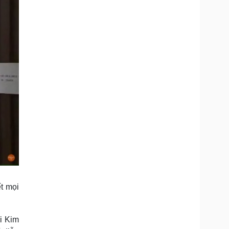
t mọi
i Kim