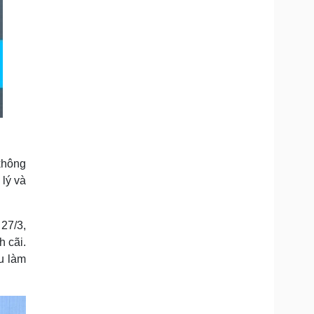
không
lý và
27/3,
h cãi.
u làm