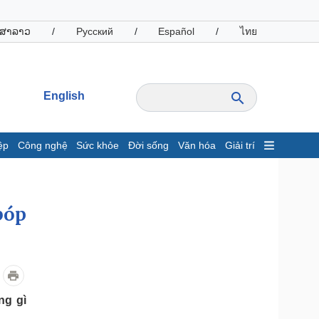
ສາລາວ
/
Русский
/
Español
/
ไทย
English
ệp
Công nghệ
Sức khỏe
Đời sống
Văn hóa
Giải trí
inh tế
Thị trường
ất động sản
Giá vàng
bóp
hởi nghiệp
Tiêu dùng
Tỷ giá
Chứng khoán
Giá cà phê
oanh nghiệp
Công nghệ
ng gì
hông tin doanh nghiệp
Sành điệu