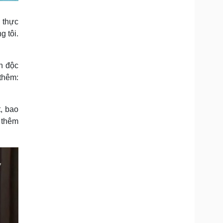
 thực
g tôi.
h độc
 thêm:
, bao
g thêm