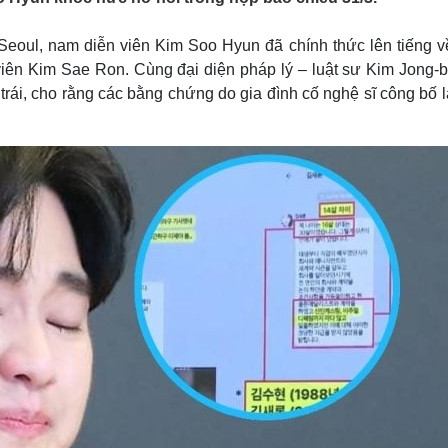
Lịch thi đấu bóng đá
Xe máy
Thế giới thể thao
Tư vấn
Seoul, nam diễn viên Kim Soo Hyun đã chính thức lên tiếng về
eSports
V
viên Kim Sae Ron. Cùng đại diện pháp lý – luật sư Kim Jong-b
Hậu trường
trái, cho rằng các bằng chứng do gia đình cố nghệ sĩ công bố l
Văn hóa
Giải trí
D
Sân khấu - Điện ảnh
Nghệ sĩ
Văn học
Thời trang
Âm nhạc
Sao Việt
c
Di sản