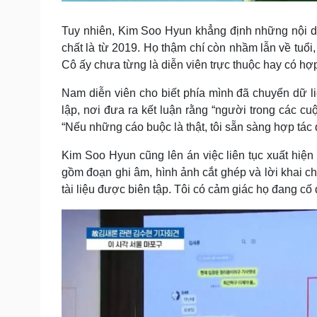
Tuy nhiên, Kim Soo Hyun khẳng định những nội d
chất là từ 2019. Họ thậm chí còn nhầm lẫn về tuổi, 
Cô ấy chưa từng là diễn viên trực thuộc hay có hợp
Nam diễn viên cho biết phía mình đã chuyển dữ li
lập, nơi đưa ra kết luận rằng “người trong các cu
“Nếu những cáo buộc là thật, tôi sẵn sàng hợp tác đ
Kim Soo Hyun cũng lên án việc liên tục xuất hiệ
gồm đoạn ghi âm, hình ảnh cắt ghép và lời khai ch
tài liệu được biên tập. Tôi có cảm giác họ đang cố 