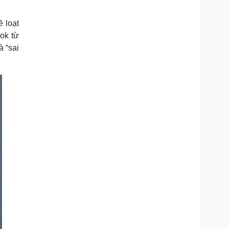
Doanh nghiệp 24h
Tin Công nghệ
Doanh nhân
Trải nghiệm
 loạt
ì cộng đồng
Chuyển đổi số
ok từ
à “sai
u lịch
Podcast
Tư vấn
Câu chuyện thời sự
Săn Tour
Đọc truyện đêm khuya
heck-in
Cửa sổ tình yêu
Kể chuyện cho bé
Hạt giống tâm hồn