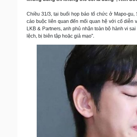
Tin nóng
Việt Nam
Tư vấn luật
Phân tích
Chiều 31/3, tại buổi họp báo tổ chức ở Mapo-gu, 
cáo buộc liên quan đến mối quan hệ với cố diễn 
LKB & Partners, anh phủ nhận toàn bộ hành vi sai 
Sức khỏe
Đời sống
lệch, bị biên tập hoặc giả mạo”.
Dinh dưỡng - món ngon
Nhà đẹp
Cây thuốc
Blog
Sản phụ khoa
Tình yêu - Gia đình
Nhi khoa
Nam khoa
Làm đẹp - giảm cân
Phòng mạch online
Ăn sạch sống khỏe
Cải chính