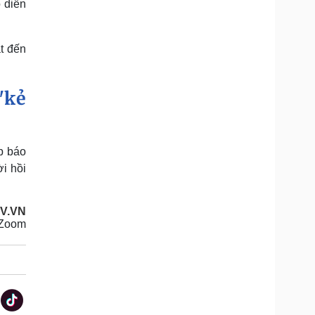
 diễn
t đến
"kẻ
p báo
i hồi
V.VN
iZoom