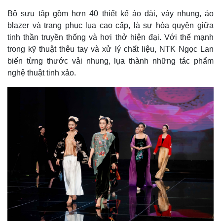
Bộ sưu tập gồm hơn 40 thiết kế áo dài, váy nhung, áo
blazer và trang phục lụa cao cấp, là sự hòa quyện giữa
tinh thần truyền thống và hơi thở hiện đại. Với thế mạnh
trong kỹ thuật thêu tay và xử lý chất liệu, NTK Ngọc Lan
biến từng thước vải nhung, lụa thành những tác phẩm
nghệ thuật tinh xảo.