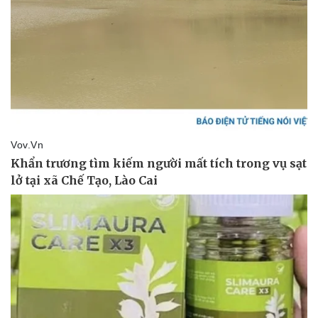
Doanh nghiệp
Công nghệ
Thông tin doanh nghiệp
Sành điệu
Doanh nghiệp 24h
Tin Công nghệ
Doanh nhân
Trải nghiệm
Vì cộng đồng
Chuyển đổi số