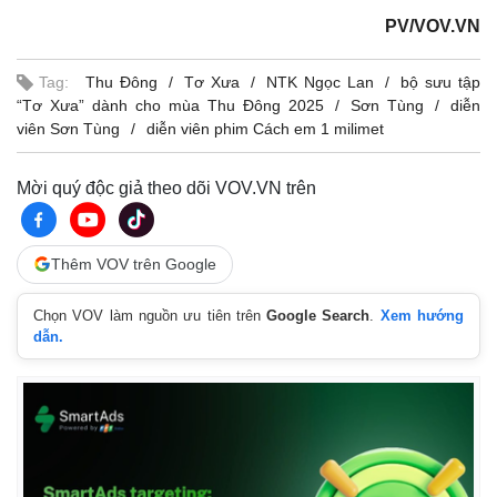
Thể thao
Ô tô - Xe máy
PV/VOV.VN
Bóng đá
Ô tô
Lịch thi đấu bóng đá
Xe máy
Tag:
Thu Đông
Tơ Xưa
NTK Ngọc Lan
bộ sưu tập
Thế giới thể thao
Tư vấn
“Tơ Xưa” dành cho mùa Thu Đông 2025
Sơn Tùng
diễn
eSports
viên Sơn Tùng
diễn viên phim Cách em 1 milimet
Hậu trường
Mời quý độc giả theo dõi VOV.VN trên
Thêm VOV trên Google
Chọn VOV làm nguồn ưu tiên trên
Google Search
.
Xem hướng
dẫn.