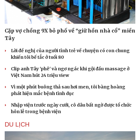
Hạt giống tâm hồn
Cặp vợ chồng 9X bỏ phố về “giữ hồn nhà cổ” miền
Tây
Lời đề nghị của người tình trẻ về chuyện có con chung
khiến tôi bế tắc ở tuổi 80
Clip anh Tây 'phê' và ngơ ngác khi gội đầu massage ở
Việt Nam hút 24 triệu view
Vì một phút buông thả sau hơi men, tôi bàng hoàng
phát hiện mắc bệnh tình dục
Nhập viện trước ngày cưới, cô dâu bất ngờ được tổ chức
hôn lễ trong bệnh viện
DU LỊCH