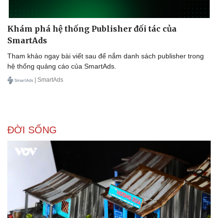
Khám phá hệ thống Publisher đối tác của
SmartAds
Tham khảo ngay bài viết sau để nắm danh sách publisher trong
hệ thống quảng cáo của SmartAds.
| SmartAds
ĐỜI SỐNG
Du lịch
Podcast
Tư vấn
Câu chuyện thời sự
Săn Tour
Đọc truyện đêm khuya
check-in
Cửa sổ tình yêu
Kể chuyện cho bé