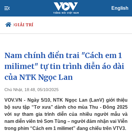
English
GIẢI TRÍ
/
Nam chính điển trai "Cách em 1
Chính trị
Xã hội
Đảng
Tin 24h
milimet" tự tin trình diễn áo dài
Tổ chức nhân sự
Dự báo thời tiết
của NTK Ngọc Lan
Quốc hội
Giáo dục
Nhận diện sự thật
Dấu ấn VOV
Việc làm
Chủ Nhật, 18:48, 05/10/2025
Biển đảo
VOV.VN - Ngày 5/10, NTK Ngọc Lan (LanV) giới thiệu
bộ sưu tập “Tơ xưa” dành cho mùa Thu - Đông 2025
với sự tham gia trình diễn của nhiều người mẫu và
nam diễn viên trẻ Sơn Tùng – người đảm nhận vai Viễn
trong phim “Cách em 1 milimet” đang chiếu trên VTV3.