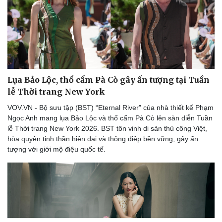
Lụa Bảo Lộc, thổ cẩm Pà Cò gây ấn tượng tại Tuần
lễ Thời trang New York
VOV.VN - Bộ sưu tập (BST) “Eternal River” của nhà thiết kế Phạm
Ngọc Anh mang lụa Bảo Lộc và thổ cẩm Pà Cò lên sàn diễn Tuần
lễ Thời trang New York 2026. BST tôn vinh di sản thủ công Việt,
hòa quyện tinh thần hiện đại và thông điệp bền vững, gây ấn
tượng với giới mộ điệu quốc tế.