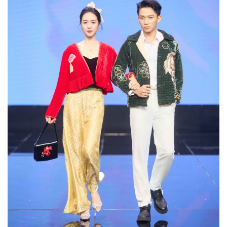
Kinh tế
Thị trường
Bất động sản
Giá vàng
Khởi nghiệp
Tiêu dùng
Tỷ giá
Chứng khoán