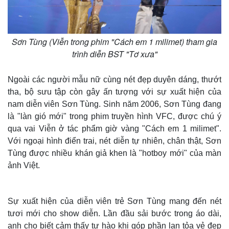
Giá cà phê
Sơn Tùng (Viễn trong phim "Cách em 1 milimet) tham gia
trình diễn BST "Tơ xưa"
Ngoài các người mẫu nữ cùng nét đẹp duyên dáng, thướt
tha, bộ sưu tập còn gây ấn tượng với sự xuất hiện của
nam diễn viên Sơn Tùng. Sinh năm 2006, Sơn Tùng đang
là "làn gió mới" trong phim truyền hình VFC, được chú ý
qua vai Viễn ở tác phẩm giờ vàng "Cách em 1 milimet".
Với ngoại hình điển trai, nét diễn tự nhiên, chân thật, Sơn
Tùng được nhiều khán giả khen là "hotboy mới" của màn
ảnh Việt.
Sự xuất hiện của diễn viên trẻ Sơn Tùng mang đến nét
tươi mới cho show diễn. Lần đầu sải bước trong áo dài,
anh cho biết cảm thấy tự hào khi góp phần lan tỏa vẻ đẹp