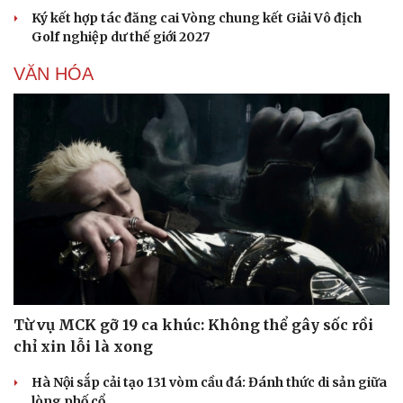
Ký kết hợp tác đăng cai Vòng chung kết Giải Vô địch
Golf nghiệp dư thế giới 2027
VĂN HÓA
Từ vụ MCK gỡ 19 ca khúc: Không thể gây sốc rồi
chỉ xin lỗi là xong
Hà Nội sắp cải tạo 131 vòm cầu đá: Đánh thức di sản giữa
Cải chính
lòng phố cổ