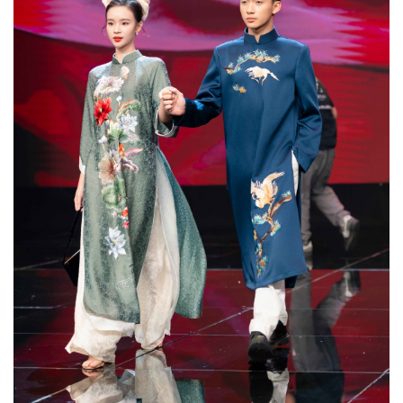
Vụ án
Vũ khí
Tin nóng
Việt Nam
Tư vấn luật
Phân tích