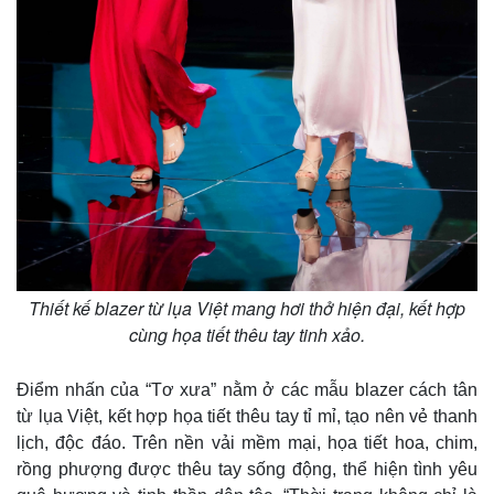
Thiết kế blazer từ lụa Việt mang hơi thở hiện đại, kết hợp
Thế giới
Multimedia
cùng họa tiết thêu tay tinh xảo.
Quan sát
Video
Cuộc sống đó đây
Ảnh
Điểm nhấn của “Tơ xưa” nằm ở các mẫu blazer cách tân
Hồ sơ
E-Magazine
từ lụa Việt, kết hợp họa tiết thêu tay tỉ mỉ, tạo nên vẻ thanh
Infographic
lịch, độc đáo. Trên nền vải mềm mại, họa tiết hoa, chim,
rồng phượng được thêu tay sống động, thể hiện tình yêu