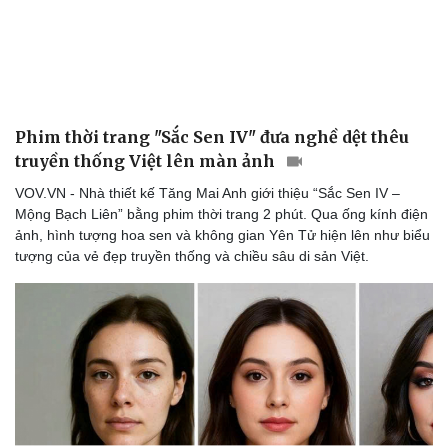
Phim thời trang "Sắc Sen IV" đưa nghề dệt thêu
truyền thống Việt lên màn ảnh
VOV.VN - Nhà thiết kế Tăng Mai Anh giới thiệu “Sắc Sen IV –
Mộng Bạch Liên” bằng phim thời trang 2 phút. Qua ống kính điện
ảnh, hình tượng hoa sen và không gian Yên Tử hiện lên như biểu
tượng của vẻ đẹp truyền thống và chiều sâu di sản Việt.
Văn hóa
Giải trí
Sân khấu - Điện ảnh
Nghệ sĩ
Văn học
Thời trang
Âm nhạc
Sao Việt
Di sản