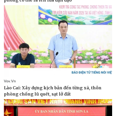
Sức khỏe
Đời sống
Dinh dưỡng - món ngon
Nhà đẹp
Cây thuốc
Blog
Sản phụ khoa
Tình yêu - Gia đình
Nhi khoa
Nam khoa
Làm đẹp - giảm cân
Phòng mạch online
Ăn sạch sống khỏe