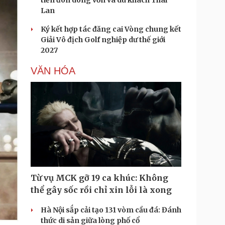
tiến đón dòng vốn và du khách Thái
Lan
Ký kết hợp tác đăng cai Vòng chung kết
Giải Vô địch Golf nghiệp dư thế giới
2027
VĂN HÓA
Từ vụ MCK gỡ 19 ca khúc: Không
thể gây sốc rồi chỉ xin lỗi là xong
Hà Nội sắp cải tạo 131 vòm cầu đá: Đánh
thức di sản giữa lòng phố cổ