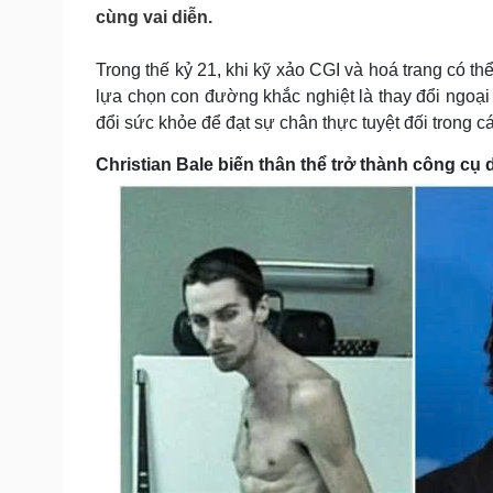
Tin nóng
Việt Nam
cùng vai diễn.
Tư vấn luật
Phân tích
Trong thế kỷ 21, khi kỹ xảo CGI và hoá trang có t
lựa chọn con đường khắc nghiệt là thay đổi ngoại
Sức khỏe
Đời sống
đổi sức khỏe để đạt sự chân thực tuyệt đối trong c
Dinh dưỡng - món ngon
Nhà đẹp
Christian Bale biến thân thể trở thành công cụ 
Cây thuốc
Blog
Sản phụ khoa
Tình yêu - Gia đình
Nhi khoa
Nam khoa
Làm đẹp - giảm cân
Phòng mạch online
Ăn sạch sống khỏe
Cải chính