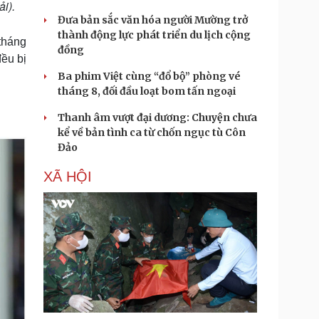
i).
Đưa bản sắc văn hóa người Mường trở
thành động lực phát triển du lịch cộng
tháng
đồng
đều bị
Ba phim Việt cùng “đổ bộ” phòng vé
tháng 8, đối đầu loạt bom tấn ngoại
Thanh âm vượt đại dương: Chuyện chưa
kể về bản tình ca từ chốn ngục tù Côn
Đảo
XÃ HỘI