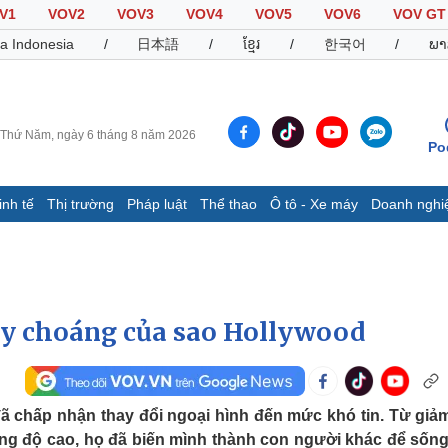
V1
VOV2
VOV3
VOV4
VOV5
VOV6
VOV GT
a Indonesia
/
日本語
/
ខ្មែរ
/
한국어
/
ພາ
Thứ Năm, ngày 6 tháng 8 năm 2026
Po
inh tế
Thị trường
Pháp luật
Thể thao
Ô tô - Xe máy
Doanh nghi
Thế giới
Multimedia
K
Quan sát
Video
B
Cuộc sống đó đây
Ảnh
K
Hồ sơ
E-Magazine
gây choáng của sao Hollywood
Infographic
Thể thao
Ô tô - Xe máy
D
đã chấp nhận thay đổi ngoại hình đến mức khó tin. Từ giả
Bóng đá
Ô tô
T
ờng độ cao, họ đã biến mình thành con người khác để sống