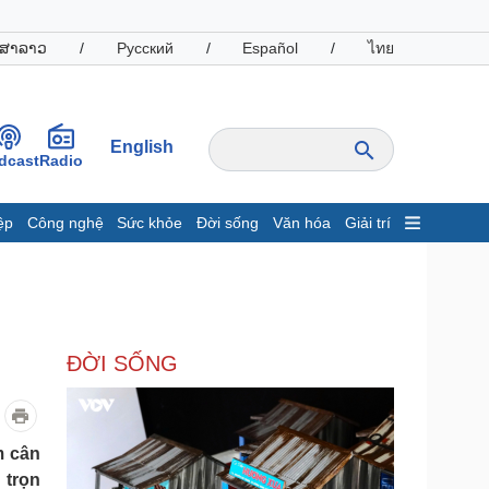
ສາລາວ
/
Русский
/
Español
/
ไทย
English
dcast
Radio
ệp
Công nghệ
Sức khỏe
Đời sống
Văn hóa
Giải trí
inh tế
Thị trường
ất động sản
Giá vàng
hởi nghiệp
Tiêu dùng
Tỷ giá
ĐỜI SỐNG
Chứng khoán
Giá cà phê
oanh nghiệp
Công nghệ
m cân
hông tin doanh nghiệp
Sành điệu
 trọn