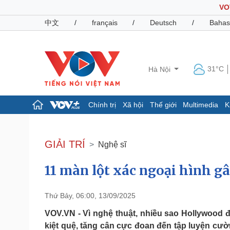
VO
中文
/
français
/
Deutsch
/
Bahas
31°C
Hà Nội
Chính trị
Xã hội
Thế giới
Multimedia
K
Chính trị
Xã hội
Đảng
Tin 24h
GIẢI TRÍ
Nghệ sĩ
Tổ chức nhân sự
Dự báo thời tiết
Quốc hội
Giáo dục
11 màn lột xác ngoại hình 
Nhận diện sự thật
Dấu ấn VOV
Việc làm
Biển đảo
Thứ Bảy, 06:00, 13/09/2025
Pháp luật
Quân sự - Quốc phòng
VOV.VN - Vì nghệ thuật, nhiều sao Hollywood 
Vụ án
Vũ khí
kiệt quệ, tăng cân cực đoan đến tập luyện cư