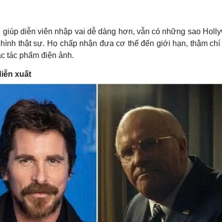
Lịch thi đấu bóng đá
Xe máy
Thế giới thể thao
Tư vấn
eSports
V
hể giúp diễn viên nhập vai dễ dàng hơn, vẫn có những sao Hol
Hậu trường
 hình thật sự. Họ chấp nhận đưa cơ thể đến giới hạn, thậm chí
Văn hóa
Giải trí
D
ác tác phẩm điện ảnh.
Sân khấu - Điện ảnh
Nghệ sĩ
diễn xuất
Văn học
Thời trang
Âm nhạc
Sao Việt
c
Di sản