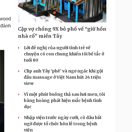
Doanh nghiệp 24h
Tin Công nghệ
Doanh nhân
Trải nghiệm
ì cộng đồng
Chuyển đổi số
lywood
 đánh
Cặp vợ chồng 9X bỏ phố về “giữ hồn
u lịch
Podcast
nhà cổ” miền Tây
Tư vấn
Câu chuyện thời sự
Săn Tour
Đọc truyện đêm khuya
Lời đề nghị của người tình trẻ về
heck-in
Cửa sổ tình yêu
chuyện có con chung khiến tôi bế tắc ở
Kể chuyện cho bé
tuổi 80
Hạt giống tâm hồn
Clip anh Tây 'phê' và ngơ ngác khi gội
đầu massage ở Việt Nam hút 24 triệu
view
Vì một phút buông thả sau hơi men, tôi
bàng hoàng phát hiện mắc bệnh tình
dục
Nhập viện trước ngày cưới, cô dâu bất
ngờ được tổ chức hôn lễ trong bệnh
viện