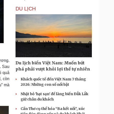
DU LỊCH
xương.
Du lịch biển Việt Nam: Muốn bứt
. Sau
phá phải vượt khỏi lợi thế tự nhiên
5 quả
d, còn
Khách quốc tế đến Việt Nam 7 tháng
2026: Những con số nổi bật
cụ” mà
Nhặt bỏ 'hạt sạn' để làng biển Đắk Lắk
giữ chân du khách
Cần Thơ cụ thể hóa “Ba kết nối”, xúc