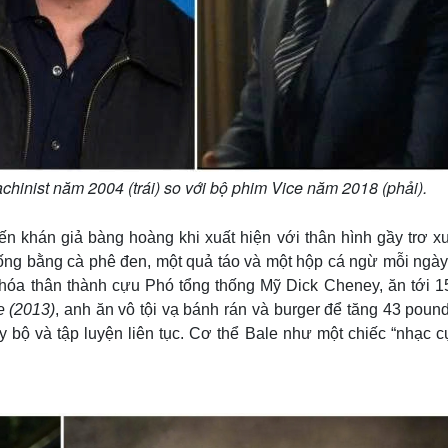
chinist năm 2004 (trái) so với bộ phim Vice năm 2018 (phải).
iến khán giả bàng hoàng khi xuất hiện với thân hình gầy trơ 
sống bằng cà phê đen, một quả táo và một hộp cá ngừ mỗi ngày
ể hóa thân thành cựu Phó tổng thống Mỹ Dick Cheney, ăn tới 1
e (2013)
, anh ăn vô tội vạ bánh rán và burger để tăng 43 poun
y bộ và tập luyện liên tục. Cơ thể Bale như một chiếc “nhạc 