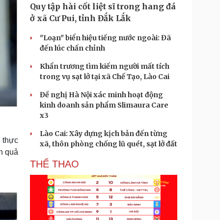
Quy tập hài cốt liệt sĩ trong hang đá
ở xã Cư Pui, tỉnh Đắk Lắk
"Loạn" biển hiệu tiếng nước ngoài: Đã
đến lúc chấn chỉnh
Khẩn trương tìm kiếm người mất tích
trong vụ sạt lở tại xã Chế Tạo, Lào Cai
Đề nghị Hà Nội xác minh hoạt động
kinh doanh sản phẩm Slimaura Care
x3
Lào Cai: Xây dựng kịch bản đến từng
 thực
xã, thôn phòng chống lũ quét, sạt lở đất
h quả
THỂ THAO