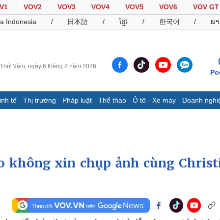
V1
VOV2
VOV3
VOV4
VOV5
VOV6
VOV GT
a Indonesia
/
日本語
/
ខ្មែរ
/
한국어
/
ພາ
Thứ Năm, ngày 6 tháng 8 năm 2026
Po
inh tế
Thị trường
Pháp luật
Thể thao
Ô tô - Xe máy
Doanh nghi
Thế giới
Multimedia
K
Quan sát
Video
B
Cuộc sống đó đây
Ảnh
K
Hồ sơ
E-Magazine
do không xin chụp ảnh cùng Christ
Infographic
Thể thao
Ô tô - Xe máy
D
Bóng đá
Ô tô
T