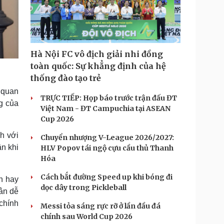
Hà Nội FC vô địch giải nhi đồng
toàn quốc: Sự khẳng định của hệ
thống đào tạo trẻ
ự quan
TRỰC TIẾP: Họp báo trước trận đấu ĐT
g của
Việt Nam - ĐT Campuchia tại ASEAN
Cup 2026
nh với
Chuyển nhượng V-League 2026/2027:
ần khi
HLV Popov tái ngộ cựu cầu thủ Thanh
Hóa
Cách bắt đường Speed up khi bóng đi
n hay
dọc dây trong Pickleball
ân dễ
chính
Messi tỏa sáng rực rỡ ở lần đầu đá
chính sau World Cup 2026