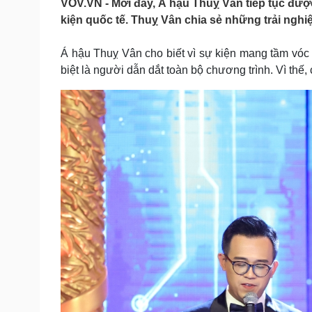
VOV.VN - Mới đây, Á hậu Thuỵ Vân tiếp tục được
Tin nóng
Việt Nam
kiện quốc tế. Thuỵ Vân chia sẻ những trải nghi
Tư vấn luật
Phân tích
Á hậu Thuỵ Vân cho biết vì sự kiện mang tầm vóc 
biệt là người dẫn dắt toàn bộ chương trình. Vì thế,
Sức khỏe
Đời sống
Dinh dưỡng - món ngon
Nhà đẹp
Cây thuốc
Blog
Sản phụ khoa
Tình yêu - Gia đình
Nhi khoa
Nam khoa
Làm đẹp - giảm cân
Phòng mạch online
Ăn sạch sống khỏe
Cải chính