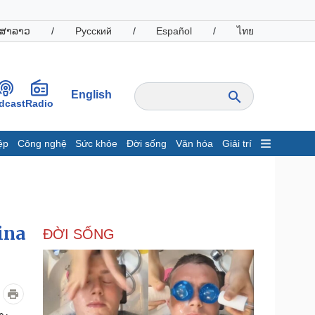
ສາລາວ
/
Русский
/
Español
/
ไทย
English
dcast
Radio
ệp
Công nghệ
Sức khỏe
Đời sống
Văn hóa
Giải trí
inh tế
Thị trường
ất động sản
Giá vàng
hởi nghiệp
Tiêu dùng
Tỷ giá
ina
ĐỜI SỐNG
Chứng khoán
Giá cà phê
oanh nghiệp
Công nghệ
hông tin doanh nghiệp
Sành điệu