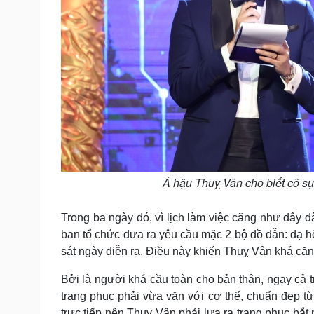
Á hậu Thuỵ Vân cho biết cô sụt
Trong ba ngày đó, vì lịch làm việc căng như dây 
ban tổ chức đưa ra yêu cầu mặc 2 bộ đồ dẫn: dạ hộ
sát ngày diễn ra. Điều này khiến Thuỵ Vân khá căn
Bởi là người khá cầu toàn cho bản thân, ngay cả t
trang phục phải vừa vặn với cơ thể, chuẩn đẹp từ
trực tiếp nên Thuỵ Vân phải lựa ra trang phục bắ