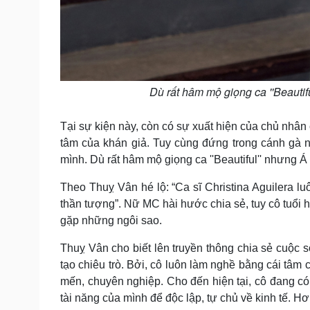
Dù rất hâm mộ giọng ca ''Beautif
Tại sự kiện này, còn có sự xuất hiện của chủ nhân
tâm của khán giả. Tuy cùng đứng trong cánh gà
mình. Dù rất hâm mộ giọng ca ''Beautiful'' nhưng Á
Theo Thuỵ Vân hé lộ: “Ca sĩ Christina Aguilera lu
thần tượng”. Nữ MC hài hước chia sẻ, tuy cô tuổi 
gặp những ngôi sao.
Thuỵ Vân cho biết lên truyền thông chia sẻ cuộc
tạo chiêu trò. Bởi, cô luôn làm nghề bằng cái t
mến, chuyên nghiệp. Cho đến hiện tại, cô đang có
tài năng của mình để độc lập, tự chủ về kinh tế. H