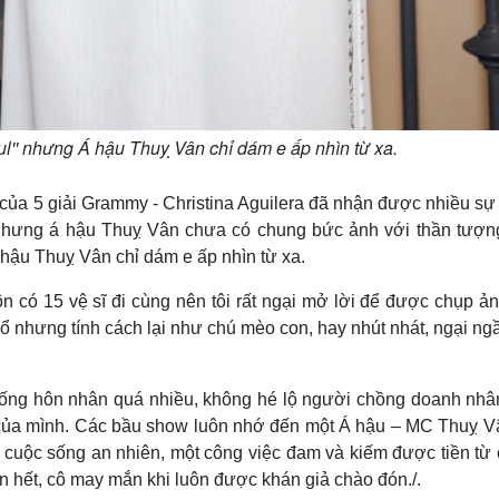
ul'' nhưng Á hậu Thuỵ Vân chỉ dám e ấp nhìn từ xa.
 của 5 giải Grammy - Christina Aguilera đã nhận được nhiều s
 nhưng á hậu Thuỵ Vân chưa có chung bức ảnh với thần tượn
 hậu Thuỵ Vân chỉ dám e ấp nhìn từ xa.
ôn có 15 vệ sĩ đi cùng nên tôi rất ngại mở lời để được chụp ả
hổ nhưng tính cách lại như chú mèo con, hay nhút nhát, ngại ng
 sống hôn nhân quá nhiều, không hé lộ người chồng doanh nhâ
âm của mình. Các bầu show luôn nhớ đến một Á hậu – MC Thuỵ V
 cuộc sống an nhiên, một công việc đam và kiếm được tiền từ 
ơn hết, cô may mắn khi luôn được khán giả chào đón./.