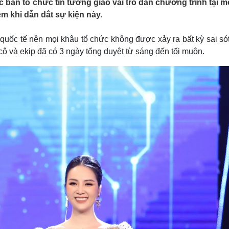
 ban tổ chức tin tưởng giao vai trò dẫn chương trình tại m
Lịch thi đấu bóng đá
Xe máy
ệm khi dẫn dắt sự kiện này.
Thế giới thể thao
Tư vấn
eSports
V
Hậu trường
quốc tế nên mọi khâu tổ chức không được xảy ra bất kỳ sai sót
 cô và ekip đã có 3 ngày tổng duyệt từ sáng đến tối muộn.
Văn hóa
Giải trí
D
Sân khấu - Điện ảnh
Nghệ sĩ
Văn học
Thời trang
Âm nhạc
Sao Việt
c
Di sản