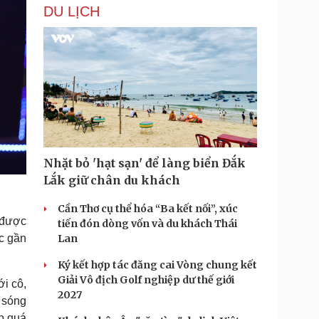
DU LỊCH
Nhặt bỏ 'hạt sạn' để làng biển Đắk
Lắk giữ chân du khách
Cần Thơ cụ thể hóa “Ba kết nối”, xúc
 được
tiến đón dòng vốn và du khách Thái
ục gần
Lan
Ký kết hợp tác đăng cai Vòng chung kết
Giải Vô địch Golf nghiệp dư thế giới
ới cô,
2027
 sóng
p quá