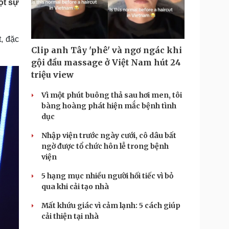
ột sự
Doanh nghiệp 24h
Tin Công nghệ
Doanh nhân
Trải nghiệm
ì cộng đồng
Chuyển đổi số
, đặc
Clip anh Tây 'phê' và ngơ ngác khi
u lịch
Podcast
gội đầu massage ở Việt Nam hút 24
Tư vấn
Câu chuyện thời sự
triệu view
Săn Tour
Đọc truyện đêm khuya
heck-in
Cửa sổ tình yêu
Vì một phút buông thả sau hơi men, tôi
Kể chuyện cho bé
bàng hoàng phát hiện mắc bệnh tình
Hạt giống tâm hồn
dục
Nhập viện trước ngày cưới, cô dâu bất
ngờ được tổ chức hôn lễ trong bệnh
viện
5 hạng mục nhiều người hối tiếc vì bỏ
qua khi cải tạo nhà
Mất khứu giác vì cảm lạnh: 5 cách giúp
cải thiện tại nhà