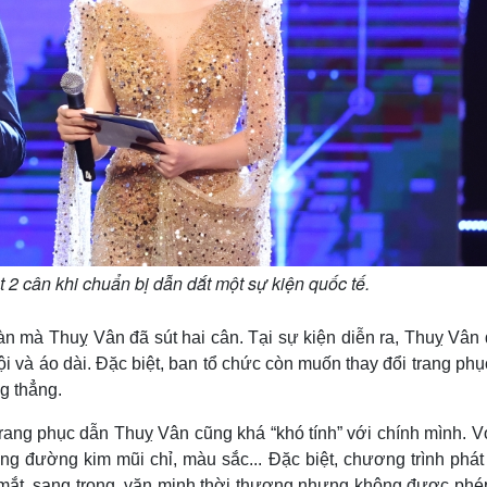
 2 cân khi chuẩn bị dẫn dắt một sự kiện quốc tế.
đàn mà Thuỵ Vân đã sút hai cân. Tại sự kiện diễn ra, Thuỵ Vân
i và áo dài. Đặc biệt, ban tổ chức còn muốn thay đổi trang ph
g thẳng.
rang phục dẫn Thuỵ Vân cũng khá “khó tính” với chính mình. V
ng đường kim mũi chỉ, màu sắc... Đặc biệt, chương trình phát
t mắt, sang trọng, văn minh thời thượng nhưng không được phé