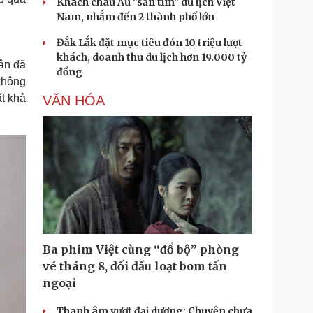
Khách châu Âu "săn tìm" du lịch Việt
Nam, nhắm đến 2 thành phố lớn
Đắk Lắk đặt mục tiêu đón 10 triệu lượt
khách, doanh thu du lịch hơn 19.000 tỷ
ân đã
đồng
không
t khả
VĂN HÓA
Ba phim Việt cùng “đổ bộ” phòng
vé tháng 8, đối đầu loạt bom tấn
ngoại
Thanh âm vượt đại dương: Chuyện chưa