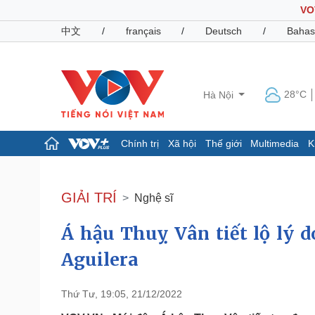
VO
中文
/
français
/
Deutsch
/
Bahas
28°C
Hà Nội
Chính trị
Xã hội
Thế giới
Multimedia
K
Chính trị
Xã hội
Đảng
Tin 24h
GIẢI TRÍ
Nghệ sĩ
Tổ chức nhân sự
Dự báo thời tiết
Quốc hội
Giáo dục
Á hậu Thuỵ Vân tiết lộ lý 
Nhận diện sự thật
Dấu ấn VOV
Việc làm
Aguilera
Biển đảo
Pháp luật
Quân sự - Quốc phòng
Thứ Tư, 19:05, 21/12/2022
Vụ án
Vũ khí