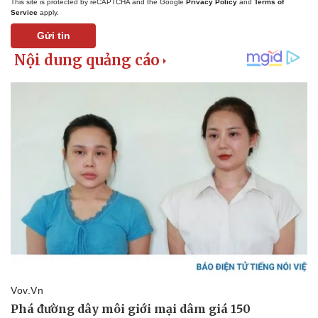
This site is protected by reCAPTCHA and the Google
Privacy Policy
and
Terms of
Service
apply.
Gửi tin
Pháp luật
Quân sự - Quốc phòng
Vụ án
Vũ khí
Tin nóng
Việt Nam
Tư vấn luật
Phân tích