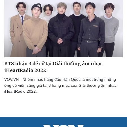
Tư vấn
Câu chuyện thời sự
Săn Tour
Đọc truyện đêm khuya
check-in
Cửa sổ tình yêu
Kể chuyện cho bé
Hạt giống tâm hồn
BTS nhận 3 đề cử tại Giải thưởng âm nhạc
iHeartRadio 2022
VOV.VN - Nhóm nhạc hàng đầu Hàn Quốc là một trong những
ứng cử viên sáng giá tại 3 hạng mục của Giải thưởng âm nhạc
iHeartRadio 2022.