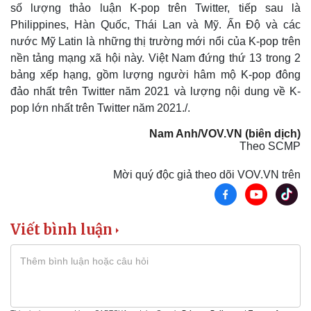
số lượng thảo luận K-pop trên Twitter, tiếp sau là
Kinh tế
Thị trường
Philippines, Hàn Quốc, Thái Lan và Mỹ. Ấn Độ và các
Bất động sản
Giá vàng
nước Mỹ Latin là những thị trường mới nổi của K-pop trên
Khởi nghiệp
Tiêu dùng
nền tảng mạng xã hội này. Việt Nam đứng thứ 13 trong 2
Tỷ giá
bảng xếp hạng, gồm lượng người hâm mộ K-pop đông
Chứng khoán
đảo nhất trên Twitter năm 2021 và lượng nội dung về K-
Giá cà phê
pop lớn nhất trên Twitter năm 2021./.
Nam Anh/VOV.VN (biên dịch)
Theo SCMP
Mời quý độc giả theo dõi VOV.VN trên
Viết bình luận