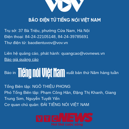
BÁO ĐIỆN TỬ TIẾNG NÓI VIỆT NAM
Trụ sở: 37 Bà Triệu, phường Cửa Nam, Hà Nội
Cải chính
Điện thoại: 84-24-22105148, 84-24-39785691
Thư điện tử: baodientuvov@vov.vn
Liên hệ quảng cáo, phát hành: quangcao@vovnews.vn
Báo giá quảng cáo
Báo in
xuất bản thứ Năm hàng tuần
Tổng Biên tập: NGÔ THIỆU PHONG
Phó Tổng Biên tập: Phạm Công Hân, Đặng Thị Khanh, Giang
Trung Sơn, Nguyễn Tuyết Yến
Cơ quan chủ quản: ĐÀI TIẾNG NÓI VIỆT NAM