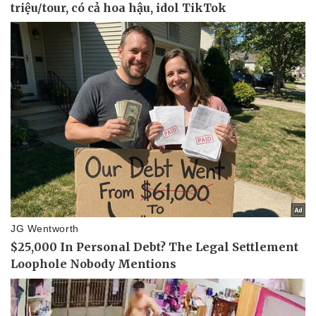
Thể thao
Ô tô - Xe máy
Bóng đá
Ô tô
Lịch thi đấu bóng đá
Xe máy
Thế giới thể thao
Tư vấn
eSports
Hậu trường