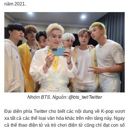
năm 2021.
Nhóm BTS. Nguồn: @bts_twt/Twitter
Thế giới
Multimedia
Quan sát
Video
Đại diện phía Twitter cho biết các nội dung về K-pop vượt
Cuộc sống đó đây
Ảnh
xa tất cả các thể loại văn hóa khác trên nền tảng này. Ngay
Hồ sơ
E-Magazine
cả thể thao điện tử và trò chơi điện tử cũng chỉ đạt con số
Infographic