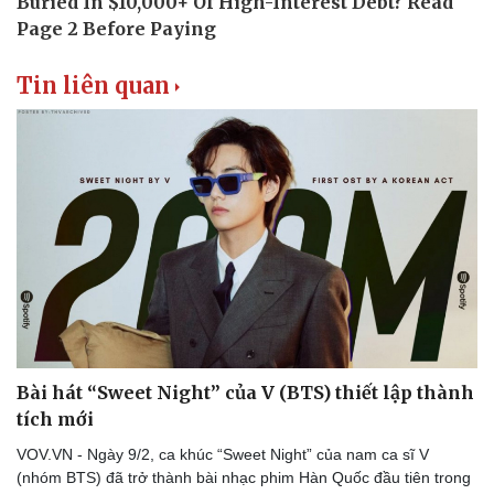
Tin liên quan
Văn hóa
Giải trí
Sân khấu - Điện ảnh
Nghệ sĩ
Văn học
Thời trang
Bài hát “Sweet Night” của V (BTS) thiết lập thành
Âm nhạc
Sao Việt
tích mới
Di sản
VOV.VN - Ngày 9/2, ca khúc “Sweet Night” của nam ca sĩ V
(nhóm BTS) đã trở thành bài nhạc phim Hàn Quốc đầu tiên trong