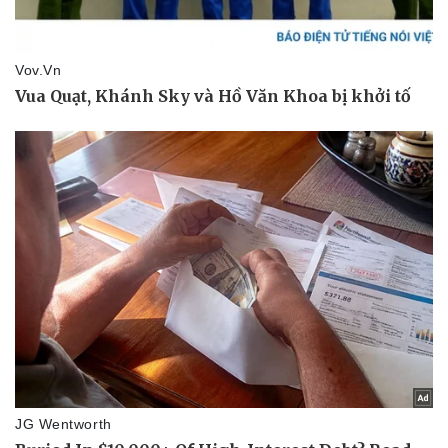
Sức khỏe
Đời sống
Dinh dưỡng - món ngon
Nhà đẹp
Cây thuốc
Blog
Sản phụ khoa
Tình yêu - Gia đình
Nhi khoa
Nam khoa
Làm đẹp - giảm cân
Phòng mạch online
Ăn sạch sống khỏe