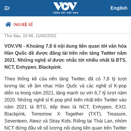
English
BTS dẫn đầu lượng nội dung trên
Twitter năm 2021
NGHỆ SĨ
/
Thứ Sáu, 15:56, 11/02/2022
VOV.VN - Khoảng 7,8 tỉ nội dung liên quan tới văn hóa
Hàn Quốc đã được đăng tải trên nền tảng Twitter năm
Chính trị
Xã hội
2021. Những nghệ sĩ được nhắc tới nhiều nhất là BTS,
Đảng
Tin 24h
NCT, Enhypen, Blackpink.
Tổ chức nhân sự
Dự báo thời tiết
Quốc hội
Giáo dục
Theo thống kê của nền tảng Twitter, đã có 7,8 tỷ lượt
Nhận diện sự thật
Dấu ấn VOV
tương tác về âm nhạc Hàn Quốc và các nghệ sĩ K-pop
Việc làm
diễn ra trong năm 2021, tăng mạnh so với 6,7 tỷ lượt năm
Biển đảo
2020. Những nghệ sĩ K-pop phổ biến nhất trên Twitter vào
năm 2021 là BTS, tiếp theo là NCT, Enhypen, EXO,
Blackpink, Tomorrow X Together (TXT), Treasure,
Seventeen, Ateez và Stray Kids. Riêng tại Thái Lan, nhóm
NCT đứng đầu về số lượng nội dung liên quan trên Twitter