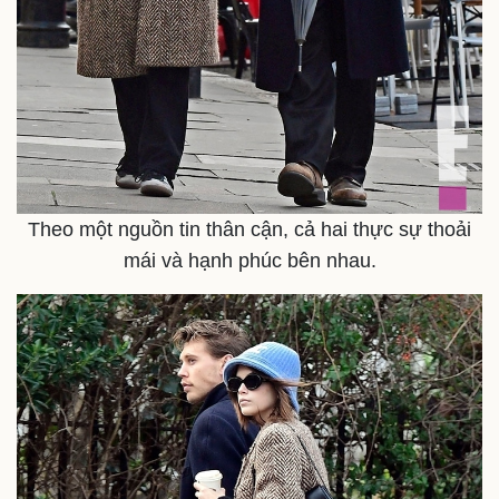
Theo một nguồn tin thân cận, cả hai thực sự thoải
mái và hạnh phúc bên nhau.
Pháp luật
Quân sự - Quốc phòng
Vụ án
Vũ khí
Tin nóng
Việt Nam
Tư vấn luật
Phân tích