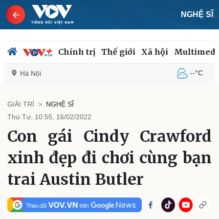
NGHỆ SĨ
Chính trị
Thế giới
Xã hội
Multimedi
--°C
Hà Nội
GIẢI TRÍ
NGHỆ SĨ
Thứ Tư, 10:55, 16/02/2022
Chính trị
Xã hội
Con gái Cindy Crawford
Đảng
Tin 24h
Tổ chức nhân sự
Dự báo thời tiết
xinh đẹp đi chơi cùng bạn
Quốc hội
Giáo dục
Nhận diện sự thật
Dấu ấn VOV
trai Austin Butler
Việc làm
Biển đảo