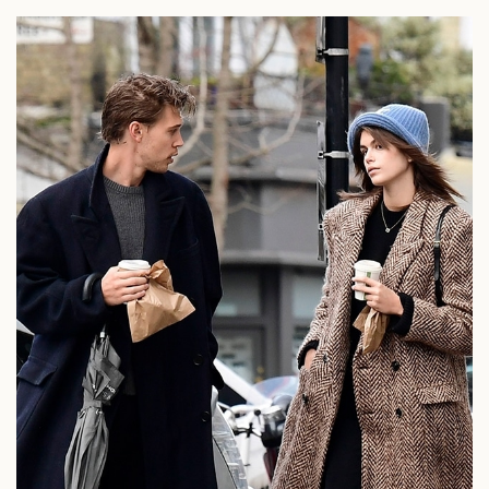
Thể thao
Ô tô - Xe máy
Bóng đá
Ô tô
Lịch thi đấu bóng đá
Xe máy
Thế giới thể thao
Tư vấn
eSports
Hậu trường