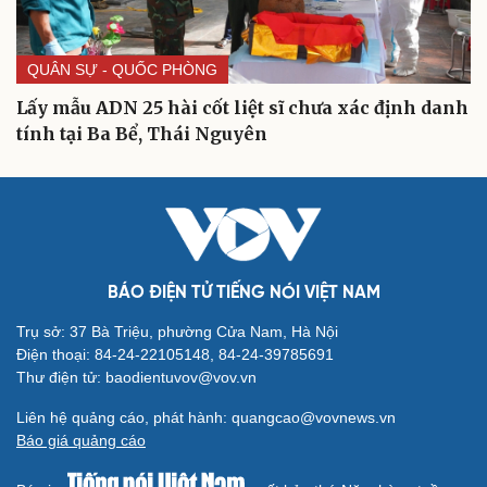
Cải chính
QUÂN SỰ - QUỐC PHÒNG
Lấy mẫu ADN 25 hài cốt liệt sĩ chưa xác định danh
tính tại Ba Bể, Thái Nguyên
BÁO ĐIỆN TỬ TIẾNG NÓI VIỆT NAM
Trụ sở: 37 Bà Triệu, phường Cửa Nam, Hà Nội
Điện thoại: 84-24-22105148, 84-24-39785691
Thư điện tử: baodientuvov@vov.vn
Liên hệ quảng cáo, phát hành: quangcao@vovnews.vn
Báo giá quảng cáo