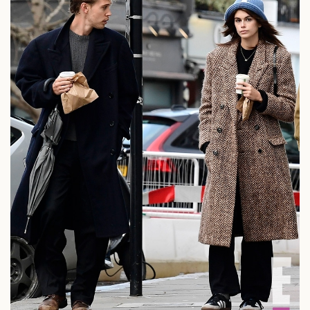
Doanh nghiệp
Công nghệ
Thông tin doanh nghiệp
Sành điệu
Doanh nghiệp 24h
Tin Công nghệ
Doanh nhân
Trải nghiệm
Vì cộng đồng
Chuyển đổi số