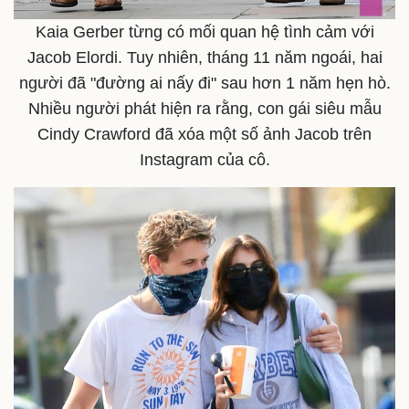
Kaia Gerber từng có mối quan hệ tình cảm với
Jacob Elordi. Tuy nhiên, tháng 11 năm ngoái, hai
người đã "đường ai nấy đi" sau hơn 1 năm hẹn hò.
Nhiều người phát hiện ra rằng, con gái siêu mẫu
Cindy Crawford đã xóa một số ảnh Jacob trên
Instagram của cô.
Sức khỏe
Đời sống
Dinh dưỡng - món ngon
Nhà đẹp
Cây thuốc
Blog
Sản phụ khoa
Tình yêu - Gia đình
Nhi khoa