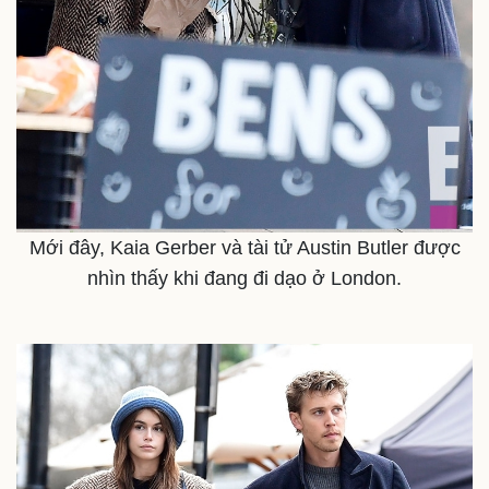
Thế giới
Multimedia
Quan sát
Video
Cuộc sống đó đây
Ảnh
Hồ sơ
E-Magazine
Mới đây, Kaia Gerber và tài tử Austin Butler được
Infographic
nhìn thấy khi đang đi dạo ở London.