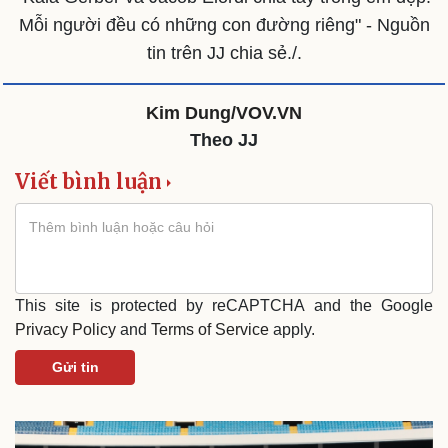
Mỗi người đều có những con đường riêng" - Nguồn
tin trên JJ chia sẻ./.
Kim Dung/VOV.VN
Theo JJ
Viết bình luận
Văn hóa
Giải trí
This site is protected by reCAPTCHA and the Google
Sân khấu - Điện ảnh
Nghệ sĩ
Privacy Policy
and
Terms of Service
apply.
Văn học
Thời trang
Âm nhạc
Sao Việt
Gửi tin
Di sản