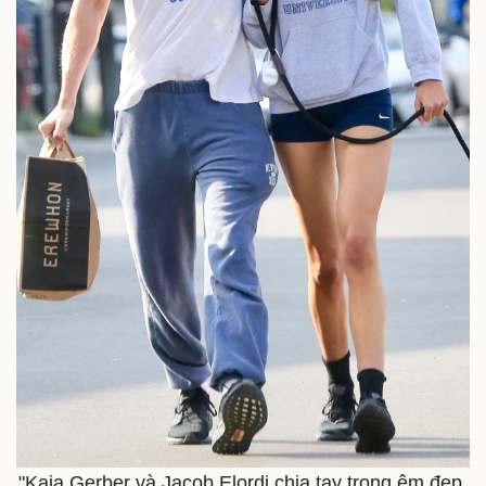
Nam khoa
Làm đẹp - giảm cân
Phòng mạch online
Ăn sạch sống khỏe
"Kaia Gerber và Jacob Elordi chia tay trong êm đẹp.