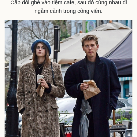
Kinh tế
Thị trường
Cặp đôi ghé vào tiệm cafe, sau đó cùng nhau đi
Bất động sản
Giá vàng
ngắm cảnh trong công viên.
Khởi nghiệp
Tiêu dùng
Tỷ giá
Chứng khoán
Giá cà phê