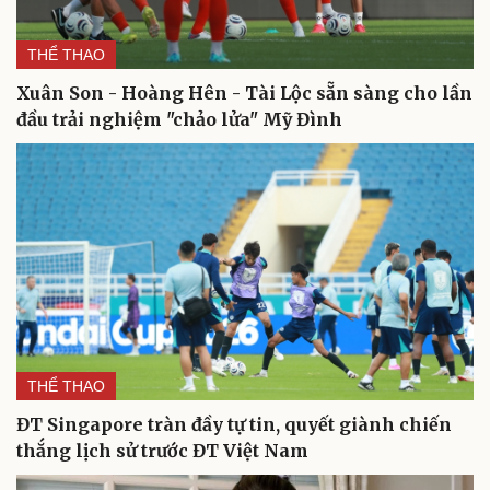
THỂ THAO
Xuân Son - Hoàng Hên - Tài Lộc sẵn sàng cho lần
đầu trải nghiệm "chảo lửa" Mỹ Đình
Du lịch
Podcast
Tư vấn
Câu chuyện thời sự
Săn Tour
Đọc truyện đêm khuya
check-in
Cửa sổ tình yêu
Kể chuyện cho bé
Hạt giống tâm hồn
THỂ THAO
ĐT Singapore tràn đầy tự tin, quyết giành chiến
thắng lịch sử trước ĐT Việt Nam