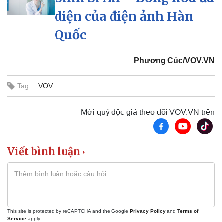
diện của điện ảnh Hàn
Quốc
Phương Cúc/VOV.VN
Tag:
VOV
Mời quý độc giả theo dõi VOV.VN trên
Viết bình luận
Thể thao
Ô tô - Xe máy
This site is protected by reCAPTCHA and the Google
Privacy Policy
and
Terms of
Bóng đá
Ô tô
Service
apply.