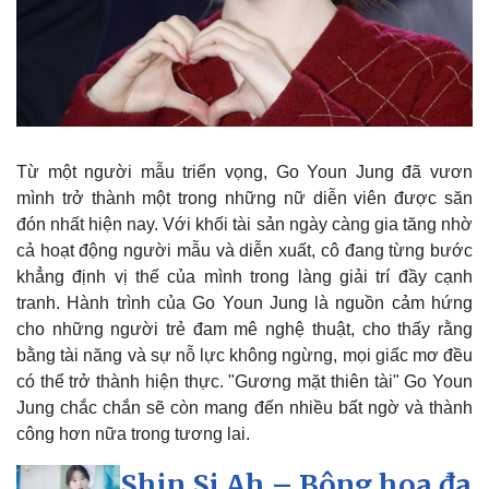
Từ một người mẫu triển vọng, Go Youn Jung đã vươn
Pháp luật
Quân sự - Quốc phòng
mình trở thành một trong những nữ diễn viên được săn
Vụ án
Vũ khí
đón nhất hiện nay. Với khối tài sản ngày càng gia tăng nhờ
Tin nóng
Việt Nam
cả hoạt động người mẫu và diễn xuất, cô đang từng bước
Tư vấn luật
Phân tích
khẳng định vị thế của mình trong làng giải trí đầy cạnh
tranh. Hành trình của Go Youn Jung là nguồn cảm hứng
cho những người trẻ đam mê nghệ thuật, cho thấy rằng
bằng tài năng và sự nỗ lực không ngừng, mọi giấc mơ đều
có thể trở thành hiện thực. "Gương mặt thiên tài" Go Youn
Jung chắc chắn sẽ còn mang đến nhiều bất ngờ và thành
công hơn nữa trong tương lai.
Shin Si Ah – Bông hoa đa