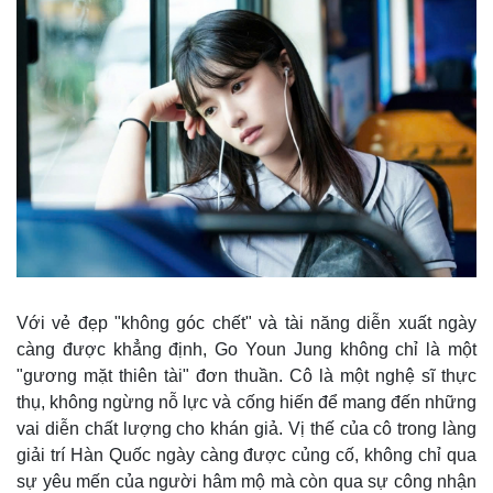
Với vẻ đẹp "không góc chết" và tài năng diễn xuất ngày
càng được khẳng định, Go Youn Jung không chỉ là một
Kinh tế
Thị trường
"gương mặt thiên tài" đơn thuần. Cô là một nghệ sĩ thực
Bất động sản
Giá vàng
thụ, không ngừng nỗ lực và cống hiến để mang đến những
Khởi nghiệp
Tiêu dùng
Tỷ giá
vai diễn chất lượng cho khán giả. Vị thế của cô trong làng
Chứng khoán
giải trí Hàn Quốc ngày càng được củng cố, không chỉ qua
Giá cà phê
sự yêu mến của người hâm mộ mà còn qua sự công nhận