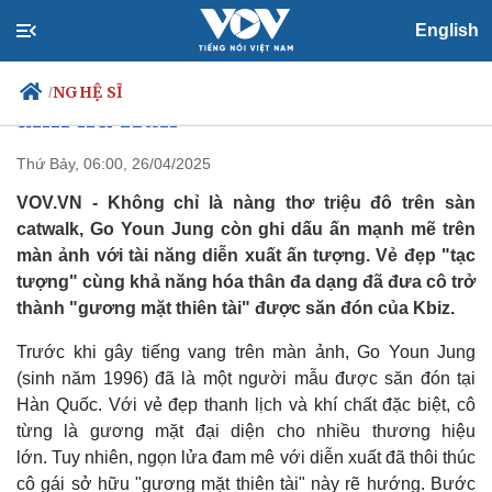
Go Youn Jung: Từ nàng thơ triệu
English
đô đến gương mặt càn quét màn
NGHỆ SĨ
/
ảnh xứ Hàn
Thứ Bảy, 06:00, 26/04/2025
VOV.VN - Không chỉ là nàng thơ triệu đô trên sàn
Chính trị
Xã hội
catwalk, Go Youn Jung còn ghi dấu ấn mạnh mẽ trên
Đảng
Tin 24h
màn ảnh với tài năng diễn xuất ấn tượng. Vẻ đẹp "tạc
Tổ chức nhân sự
Dự báo thời tiết
tượng" cùng khả năng hóa thân đa dạng đã đưa cô trở
Quốc hội
Giáo dục
Nhận diện sự thật
Dấu ấn VOV
thành "gương mặt thiên tài" được săn đón của Kbiz.
Việc làm
Trước khi gây tiếng vang trên màn ảnh, Go Youn Jung
Biển đảo
(sinh năm 1996) đã là một người mẫu được săn đón tại
Hàn Quốc. Với vẻ đẹp thanh lịch và khí chất đặc biệt, cô
từng là gương mặt đại diện cho nhiều thương hiệu
lớn. Tuy nhiên, ngọn lửa đam mê với diễn xuất đã thôi thúc
cô gái sở hữu "gương mặt thiên tài" này rẽ hướng. Bước