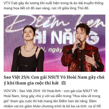
VTV Cab gây ấn tượng khi xuất hiện trong tà áo dài truyền thống
mang họa tiết cờ đỏ sao vàng, rực rỡ giữa lòng Thủ đô.
Du lịch
Podcast
Tư vấn
Câu chuyện thời sự
Săn Tour
Đọc truyện đêm khuya
check-in
Cửa sổ tình yêu
Sao Việt 25/4: Con gái NSƯT Võ Hoài Nam gây chú
Kể chuyện cho bé
ý khi tham gia cuộc thi hát
Hạt giống tâm hồn
VOV.VN - Sao Việt 25/4: Võ Hoài Anh - con gái của NSƯT Võ
Hoài Nam, từng gây chú ý với vai diễn trong "Hoa sữa về trong
gió" tham gia cuộc thi hát mang tên Điểm hẹn tài năng. Đảm
nhiệm vai trò giám khảo chương trình là bộ ba cá tính: ca sĩ Hồ