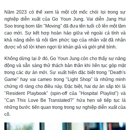
Năm 2023 có thể xem là một cột mốc chói lọi trong sự
Thế giới
Multimedia
nghiệp diễn xuất của Go Youn Jung. Vai diễn Jang Hui
Quan sát
Video
Soo trong bom tấn "Moving" đã đưa tên tuổi cô lên một tầm
Cuộc sống đó đây
Ảnh
cao mới. Sự kết hợp hoàn hảo giữa vẻ ngoài cá tính và
Hồ sơ
E-Magazine
khả năng diễn tả nội tâm phức tạp của nhân vật đã nhận
Infographic
được vô số lời khen ngợi từ khán giả và giới phê bình.
Không dừng lại ở đó, Go Youn Jung còn cho thấy sự năng
động và sẵn sàng thử thách bản thân khi liên tục góp mặt
trong các dự án mới. Sự xuất hiện đặc biệt trong "Death's
Game" hay vai cameo trong "Light Shop" là những minh
chứng rõ ràng cho điều này. Đặc biệt, hai dự án sắp tới là
"Resident Playbook" (spin-off của "Hospital Playlist") và
"Can This Love Be Translated?" hứa hẹn sẽ tiếp tục là
những bước tiến quan trọng trong sự nghiệp diễn xuất của
cô.