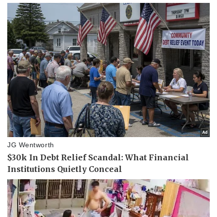
Doanh nghiệp
Công nghệ
Thông tin doanh nghiệp
Sành điệu
Doanh nghiệp 24h
Tin Công nghệ
Doanh nhân
Trải nghiệm
Vì cộng đồng
Chuyển đổi số