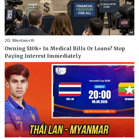
Sức khỏe
Đời sống
Dinh dưỡng - món ngon
Nhà đẹp
Cây thuốc
Blog
Sản phụ khoa
Tình yêu - Gia đình
Nhi khoa
Nam khoa
Làm đẹp - giảm cân
Phòng mạch online
Ăn sạch sống khỏe