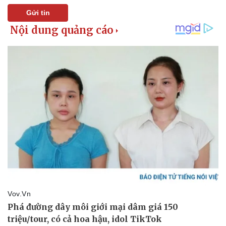
Lịch thi đấu bóng đá
Xe máy
Gửi tin
Thế giới thể thao
Tư vấn
eSports
Hậu trường