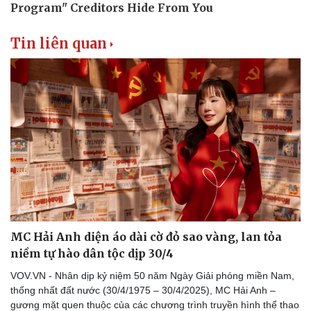
Sân khấu - Điện ảnh
Nghệ sĩ
Văn học
Thời trang
Âm nhạc
Sao Việt
Tin liên quan
Di sản
MC Hải Anh diện áo dài cờ đỏ sao vàng, lan tỏa
niềm tự hào dân tộc dịp 30/4
VOV.VN - Nhân dịp kỷ niệm 50 năm Ngày Giải phóng miền Nam,
thống nhất đất nước (30/4/1975 – 30/4/2025), MC Hải Anh –
gương mặt quen thuộc của các chương trình truyền hình thể thao