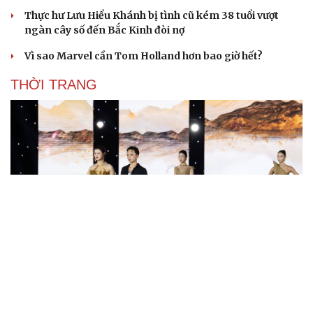
Thực hư Lưu Hiểu Khánh bị tình cũ kém 38 tuổi vượt
ngàn cây số đến Bắc Kinh đòi nợ
Vì sao Marvel cần Tom Holland hơn bao giờ hết?
THỜI TRANG
“Ngọc Nữ Trời Nam”- bộ sưu tập thời trang ấn
tượng của NTK trẻ Đỗ Quang Trường