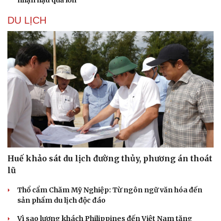
nhận hậu quả lớn
DU LỊCH
Sức khỏe
Đời sống
Dinh dưỡng - món ngon
Nhà đẹp
Cây thuốc
Blog
Sản phụ khoa
Tình yêu - Gia đình
Nhi khoa
Nam khoa
Làm đẹp - giảm cân
Phòng mạch online
Ăn sạch sống khỏe
Huế khảo sát du lịch đường thủy, phương án thoát
lũ
Thổ cẩm Chăm Mỹ Nghiệp: Từ ngôn ngữ văn hóa đến
sản phẩm du lịch độc đáo
Vì sao lượng khách Philippines đến Việt Nam tăng