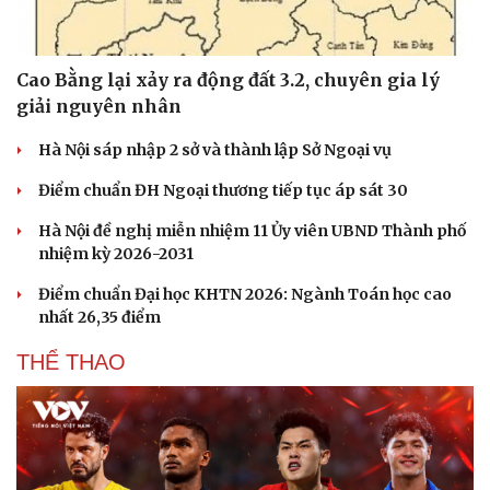
Cao Bằng lại xảy ra động đất 3.2, chuyên gia lý
giải nguyên nhân
Văn hóa
Giải trí
Hà Nội sáp nhập 2 sở và thành lập Sở Ngoại vụ
Sân khấu - Điện ảnh
Nghệ sĩ
Văn học
Thời trang
Điểm chuẩn ĐH Ngoại thương tiếp tục áp sát 30
Âm nhạc
Sao Việt
Di sản
Hà Nội đề nghị miễn nhiệm 11 Ủy viên UBND Thành phố
nhiệm kỳ 2026-2031
Điểm chuẩn Đại học KHTN 2026: Ngành Toán học cao
nhất 26,35 điểm
THỂ THAO