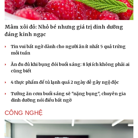
Mâm xôi đỏ: Nhỏ bé nhưng giá trị dinh dưỡng
đáng kinh ngạc
Tin vui bất ngờ dành cho người ăn ít nhất 5 quả trứng
mỗi tuần
Ăn đu đủ khi bụng đói buổi sáng: 8 lợi ích không phải ai
cũng biết
4 thực phẩm để tủ lạnh quá 2 ngày dễ gây ngộ độc
Tưởng ăn cơm buổi sáng sẽ "nặng bụng", chuyên gia
dinh dưỡng nói điều bất ngờ
CÔNG NGHỆ
Cải chính