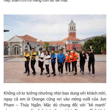
này, thậm chí cô nàng còn sợ tái mặt.
Thế giới
Multimedia
Quan sát
Video
Cuộc sống đó đây
Ảnh
Hồ sơ
E-Magazine
Infographic
Không có tư tưởng nhường nhịn bao dung với khách mời,
ngay cả em út Orange cũng rơi vào móng vuốt của Jun
Phạm – Thúy Ngân. Mặc dù chung đội với "kẻ mạnh"