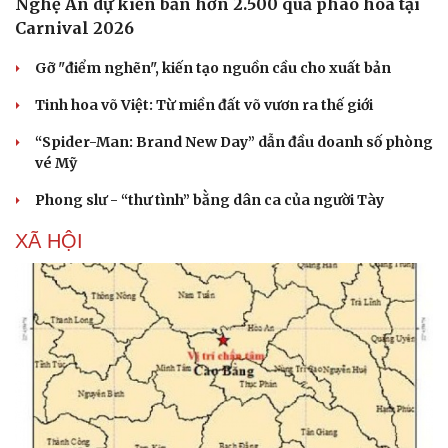
Nghệ An dự kiến bắn hơn 2.500 quả pháo hoa tại
Carnival 2026
Gỡ "điểm nghẽn", kiến tạo nguồn cầu cho xuất bản
Tinh hoa võ Việt: Từ miền đất võ vươn ra thế giới
“Spider-Man: Brand New Day” dẫn đầu doanh số phòng
vé Mỹ
Phong slư - “thư tình” bằng dân ca của người Tày
XÃ HỘI