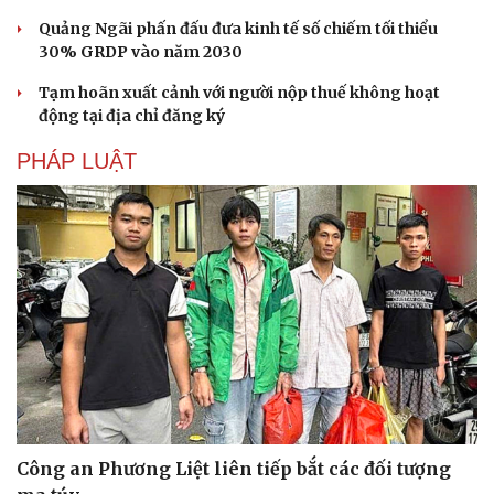
Du lịch
Podcast
Quảng Ngãi phấn đấu đưa kinh tế số chiếm tối thiểu
Tư vấn
Câu chuyện thời sự
30% GRDP vào năm 2030
Săn Tour
Đọc truyện đêm khuya
Tạm hoãn xuất cảnh với người nộp thuế không hoạt
check-in
Cửa sổ tình yêu
động tại địa chỉ đăng ký
Kể chuyện cho bé
Hạt giống tâm hồn
PHÁP LUẬT
Công an Phương Liệt liên tiếp bắt các đối tượng