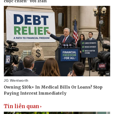
Thể thao
Ô tô - Xe máy
Bóng đá
Ô tô
Lịch thi đấu bóng đá
Xe máy
Thế giới thể thao
Tư vấn
eSports
Hậu trường
Tin liên quan