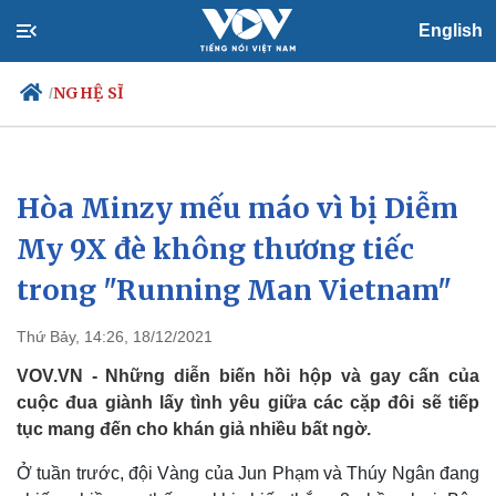
English
NGHỆ SĨ
/
Hòa Minzy mếu máo vì bị Diễm
Chính trị
Xã hội
Đảng
Tin 24h
My 9X đè không thương tiếc
Tổ chức nhân sự
Dự báo thời tiết
trong "Running Man Vietnam"
Quốc hội
Giáo dục
Nhận diện sự thật
Dấu ấn VOV
Việc làm
Thứ Bảy, 14:26, 18/12/2021
Biển đảo
VOV.VN - Những diễn biến hồi hộp và gay cấn của
cuộc đua giành lấy tình yêu giữa các cặp đôi sẽ tiếp
tục mang đến cho khán giả nhiều bất ngờ.
Ở tuần trước, đội Vàng của Jun Phạm và Thúy Ngân đang