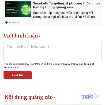
Smartads Targeting: 4 phương thức chọn
trên hệ thống quảng cáo
Kinh tế
Thị trường
SmartAds tập trung vào việc nhắm đúng đối
Bất động sản
Giá vàng
tượng, đúng ngữ cảnh và thời điểm để tối ưu.
Khởi nghiệp
Tiêu dùng
Tỷ giá
Chứng khoán
Viết bình luận
Giá cà phê
This site is protected by reCAPTCHA and the Google
Privacy Policy
and
Terms of
Service
apply.
Gửi tin