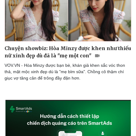
Chuyện showbiz: Hòa Minzy được khen như thiếu
nữ xinh đẹp dù đã là "mẹ một con"
VOV.VN - Hòa Minzy được bạn bè, khán giả khen sắc vóc thon
Doanh nghiệp
Công nghệ
thả, mặt mộc xinh đẹp dù là "mẹ bỉm sữa". Chồng cô thậm chí
Thông tin doanh nghiệp
Sành điệu
giục vợ tăng cân để trông đầy đặn hơn.
Doanh nghiệp 24h
Tin Công nghệ
Doanh nhân
Trải nghiệm
Vì cộng đồng
Chuyển đổi số