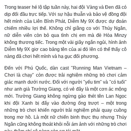
Trong teaser hé lộ tập tuần này, hai đội Vàng và Đen đã có
dịp đối đầu trực tiếp. Với sự hậu thuẫn và bảo vệ đồng đội
hết mình của Liên Bỉnh Phát, Diễm My 9X được dự đoán
chiếm nhiều lợi thế. Không chỉ giằng co với Thúy Ngân,
nữ diễn viên còn bỏ qua tình chị em mà đè Hòa Minzy
không thương tiếc. Trong một vài giây ngắn ngủi, hình ảnh
Diễm My 9X giơ cao bảng tên của ai đó lên có thể thấy cô
nàng đã chơi hết mình và hạ gục đối phương.
Đến với Phú Quốc, dàn cast "Running Man Vietnam –
Chơi là chạy" còn được trải nghiệm những trò chơi cảm
giác mạnh dưới nước. Đối với người "yếu tim" và "có tuổi"
như anh già Trường Giang, có vẻ đây là một cơn ác mộng
mới. Trường Giang không ngừng gào thét tên Lan Ngọc
khi đội Xanh bị đẩy vào đường ống trượt – một trong
những trò chơi khiến người trải nghiệm phải quay cuồng
trong mơ hồ. Là một nữ chiến binh thực thụ nhưng Thúy
Ngân cũng không thoát khỏi nỗi ám ảnh với những trò chơi