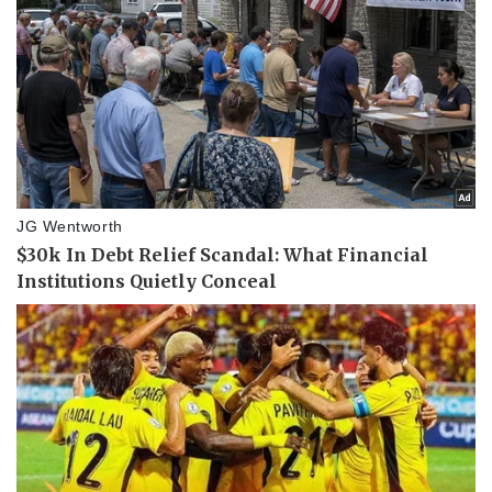
Sức khỏe
Đời sống
Dinh dưỡng - món ngon
Nhà đẹp
Cây thuốc
Blog
Sản phụ khoa
Tình yêu - Gia đình
Nhi khoa
Nam khoa
Làm đẹp - giảm cân