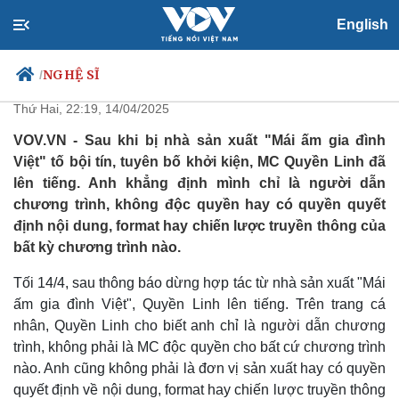
English
MC Quyền Linh lên tiếng khi bị
tố bội tín
NGHỆ SĨ
/
Thứ Hai, 22:19, 14/04/2025
VOV.VN - Sau khi bị nhà sản xuất "Mái ấm gia đình
Việt" tố bội tín, tuyên bố khởi kiện, MC Quyền Linh đã
Chính trị
Xã hội
lên tiếng. Anh khẳng định mình chỉ là người dẫn
Đảng
Tin 24h
chương trình, không độc quyền hay có quyền quyết
Tổ chức nhân sự
Dự báo thời tiết
định nội dung, format hay chiến lược truyền thông của
Quốc hội
Giáo dục
bất kỳ chương trình nào.
Nhận diện sự thật
Dấu ấn VOV
Việc làm
Tối 14/4, sau thông báo dừng hợp tác từ nhà sản xuất "Mái
Biển đảo
ấm gia đình Việt", Quyền Linh lên tiếng. Trên trang cá
nhân, Quyền Linh cho biết anh chỉ là người dẫn chương
trình, không phải là MC độc quyền cho bất cứ chương trình
nào. Anh cũng không phải là đơn vị sản xuất hay có quyền
quyết định về nội dung, format hay chiến lược truyền thông