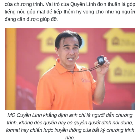
của chương trình. Vai trò của Quyền Linh đơn thuần là góp
tiếng nói, góp mặt để tiếp thêm hy vọng cho những người
đang cần được giúp đỡ.
MC Quyền Linh khẳng định anh chỉ là người dẫn chương
trình, không độc quyền hay có quyền quyết định nội dung,
Thế giới
Multimedia
format hay chiến lược truyền thông của bất kỳ chương trình
Quan sát
Video
nào.
Cuộc sống đó đây
Ảnh