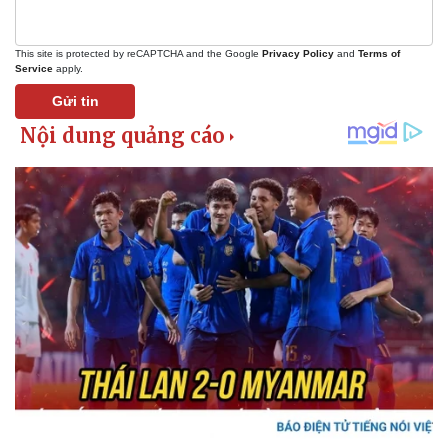
This site is protected by reCAPTCHA and the Google
Privacy Policy
and
Terms of
Service
apply.
Gửi tin
Thể thao
Ô tô - Xe máy
Bóng đá
Ô tô