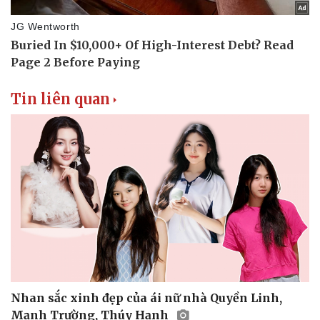
Văn hóa
Giải trí
Sân khấu - Điện ảnh
Nghệ sĩ
Tin liên quan
Văn học
Thời trang
Âm nhạc
Sao Việt
Di sản
Nhan sắc xinh đẹp của ái nữ nhà Quyền Linh,
Mạnh Trường, Thúy Hạnh