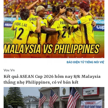
Doanh nghiệp
Công nghệ
Thông tin doanh nghiệp
Sành điệu
Doanh nghiệp 24h
Tin Công nghệ
Doanh nhân
Trải nghiệm
Vì cộng đồng
Chuyển đổi số