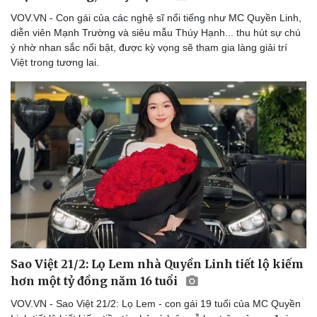
VOV.VN - Con gái của các nghệ sĩ nổi tiếng như MC Quyền Linh,
diễn viên Mạnh Trường và siêu mẫu Thúy Hạnh... thu hút sự chú
ý nhờ nhan sắc nổi bật, được kỳ vọng sẽ tham gia làng giải trí
Việt trong tương lai.​
Du lịch
Podcast
Tư vấn
Câu chuyện thời sự
Săn Tour
Đọc truyện đêm khuya
check-in
Cửa sổ tình yêu
Kể chuyện cho bé
Sao Việt 21/2: Lọ Lem nhà Quyền Linh tiết lộ kiếm
Hạt giống tâm hồn
hơn một tỷ đồng năm 16 tuổi
VOV.VN - Sao Việt 21/2: Lọ Lem - con gái 19 tuổi của MC Quyền