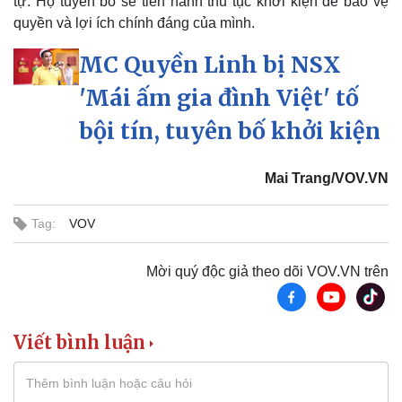
tự. Họ tuyên bố sẽ tiến hành thủ tục khởi kiện để bảo vệ
quyền và lợi ích chính đáng của mình.
MC Quyền Linh bị NSX
'Mái ấm gia đình Việt' tố
bội tín, tuyên bố khởi kiện
Mai Trang/VOV.VN
Tag:
VOV
Pháp luật
Quân sự - Quốc phòng
Mời quý độc giả theo dõi VOV.VN trên
Vụ án
Vũ khí
Tin nóng
Việt Nam
Tư vấn luật
Phân tích
Viết bình luận