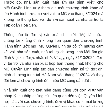
Trước đó, nhà sản xuất "Mái ấm gia đình Việt" cho
biết Quyền Linh tự ý tham gia một chương trình khác có
tên Hành trình ước mơ với vai trò MC vào tháng 8/2024 mà
không hề thông báo với đơn vị sản xuất và nhà tài trợ là
Kinh tế
Thị trường
Tập đoàn Hoa Sen.
Bất động sản
Giá vàng
Thông báo từ đơn vị sản xuất cho biết: "Một lần nữa,
Khởi nghiệp
Tiêu dùng
Tỷ giá
chúng tôi khẳng định không liên quan đến chương trình
Chứng khoán
Hành trình ước mơ. MC Quyền Linh đã bội tín những cam
Giá cà phê
kết với nhà sản xuất, nhà tài trợ chương trình Mái ấm gia
đình Việt khi được nhắc nhở. Vì vậy, ngày 31/10/2024, đơn
vị tài trợ và nhà sản xuất họp bàn thống nhất: không cho
MC Quyền Linh tiếp tục dẫn chương trình kể từ đợt ghi
hình chương trình tại Hà Nam vào tháng 11/2024 và thay
đổi format chương trình để nhiều MC cùng dẫn dắt".
Nhà sản xuất cho biết hiện đang cùng với đơn vị tư vấn
pháp lý thu thập chứng cứ liên quan đến việc Quyền Linh
hợp tác với các chương trình, đơn vị khác có format tương