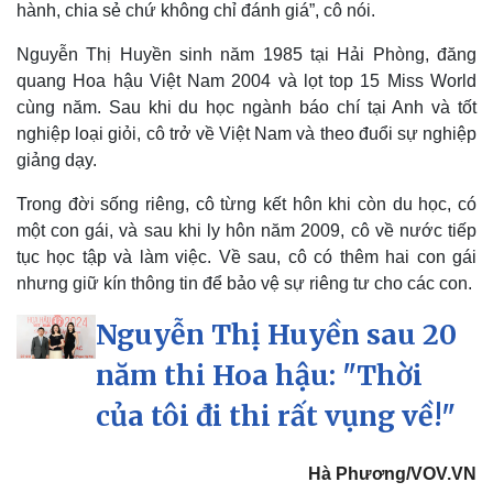
hành, chia sẻ chứ không chỉ đánh giá”, cô nói.
Lịch thi đấu bóng đá
Xe máy
Thế giới thể thao
Tư vấn
Nguyễn Thị Huyền sinh năm 1985 tại Hải Phòng, đăng
eSports
quang Hoa hậu Việt Nam 2004 và lọt top 15 Miss World
Hậu trường
cùng năm. Sau khi du học ngành báo chí tại Anh và tốt
nghiệp loại giỏi, cô trở về Việt Nam và theo đuổi sự nghiệp
giảng dạy.
Trong đời sống riêng, cô từng kết hôn khi còn du học, có
một con gái, và sau khi ly hôn năm 2009, cô về nước tiếp
tục học tập và làm việc. Về sau, cô có thêm hai con gái
nhưng giữ kín thông tin để bảo vệ sự riêng tư cho các con.
Nguyễn Thị Huyền sau 20
năm thi Hoa hậu: "Thời
của tôi đi thi rất vụng về!"
Hà Phương/VOV.VN