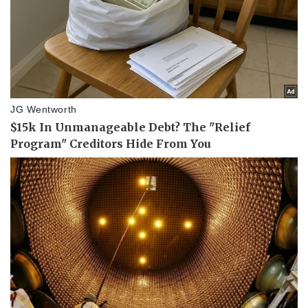
Sức khỏe
Đời sống
Dinh dưỡng - món ngon
Nhà đẹp
Cây thuốc
Blog
Sản phụ khoa
Tình yêu - Gia đình
Nhi khoa
Nam khoa
Làm đẹp - giảm cân