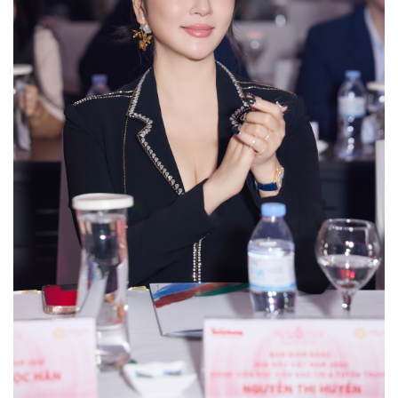
Kinh tế
Thị trường
Bất động sản
Giá vàng
Khởi nghiệp
Tiêu dùng
Tỷ giá
Chứng khoán
Giá cà phê