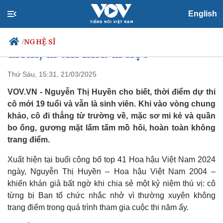
Nguyễn Thị Huyền thời thi Hoa
English
hậu: Vô tư tới mức không trang
NGHỆ SĨ
/
điểm, đi thi như đi học
Thứ Sáu, 15:31, 21/03/2025
VOV.VN - Nguyễn Thị Huyền cho biết, thời điểm dự thi
Chính trị
Xã hội
cô mới 19 tuổi và vẫn là sinh viên. Khi vào vòng chung
Đảng
Tin 24h
khảo, cô đi thẳng từ trường về, mặc sơ mi kẻ và quần
Tổ chức nhân sự
Dự báo thời tiết
bo ống, gương mặt lấm tấm mồ hôi, hoàn toàn không
Quốc hội
Giáo dục
Nhận diện sự thật
Dấu ấn VOV
trang điểm.
Việc làm
Xuất hiện tại buổi công bố top 41 Hoa hậu Việt Nam 2024
Biển đảo
ngày, Nguyễn Thị Huyền – Hoa hậu Việt Nam 2004 –
khiến khán giả bất ngờ khi chia sẻ một kỷ niệm thú vị: cô
từng bị Ban tổ chức nhắc nhở vì thường xuyên không
trang điểm trong quá trình tham gia cuộc thi năm ấy.