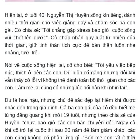
Hiện tại, ở tuổi 40, Nguyễn Thị Huyền sống kín tiếng, dành
nhiều thời gian cho việc giảng dạy và chăm sóc ba con
gái. Cô chia sẻ: “Tôi chẳng gặp stress bao giờ, cuộc sống
vui chết lên được”. Cô chấp nhận quy luật tự nhiên của
thời gian, giữ tinh thần tích cực để bản thân luôn nhẹ
nhàng, tươi trẻ.
Nói về cuộc sống hiện tại, cô cho biết: “Tôi yêu việc bếp
núc, thích ở bên các con. Dù luôn cố gắng nhưng đôi khi
vẫn thấy có lỗi vì không thể dành toàn bộ thời gian cho các
con. Làm mẹ, ai cũng có những lúc hối hận khi nhìn lại”.
Dù là hoa hậu, nhưng chủ đề sắc đẹp lại hiếm khi được
nhắc đến trong gia đình. Cả ba con gái của cô đều biết mẹ
từng đăng quang khi mới 19 tuổi, nhưng theo chia sẻ của
Huyền, “chưa bao giờ các con bàn chuyện đó”. Ngay cả
khi cô trở lại cuộc thi sau 20 năm để làm giám khảo, các
con cũng không có phản ứng gì. “Bốn mẹ con rất ít thời