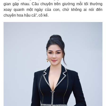
gian gặp nhau. Câu chuyện trên giường mỗi tối thường
xoay quanh một ngày của con, chứ không ai nói đến
Pháp luật
Quân sự - Quốc phòng
chuyện hoa hậu cả”, cô kể.
Vụ án
Vũ khí
Tin nóng
Việt Nam
Tư vấn luật
Phân tích