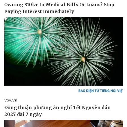
Văn hóa
Giải trí
Sân khấu - Điện ảnh
Nghệ sĩ
Văn học
Thời trang
Âm nhạc
Sao Việt
Di sản