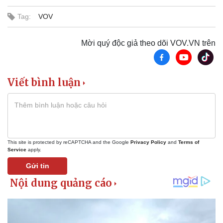
Tag:
VOV
Mời quý độc giả theo dõi VOV.VN trên
Viết bình luận
This site is protected by reCAPTCHA and the Google
Privacy Policy
and
Terms of
Service
apply.
Gửi tin
Doanh nghiệp
Công nghệ
Thông tin doanh nghiệp
Sành điệu
Doanh nghiệp 24h
Tin Công nghệ
Doanh nhân
Trải nghiệm