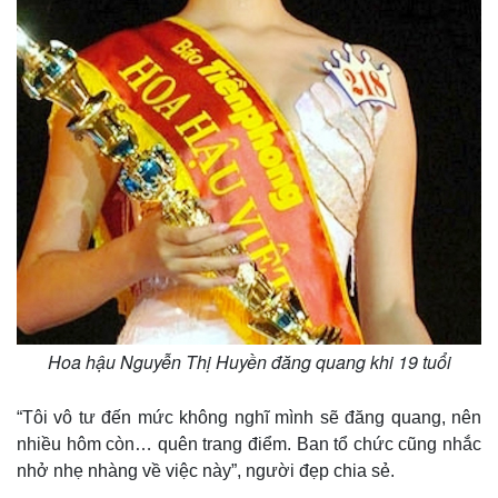
Thế giới
Multimedia
Quan sát
Video
Cuộc sống đó đây
Ảnh
Hồ sơ
E-Magazine
Infographic
Hoa hậu Nguyễn Thị Huyền đăng quang khi 19 tuổi
“Tôi vô tư đến mức không nghĩ mình sẽ đăng quang, nên
nhiều hôm còn… quên trang điểm. Ban tổ chức cũng nhắc
nhở nhẹ nhàng về việc này”, người đẹp chia sẻ.