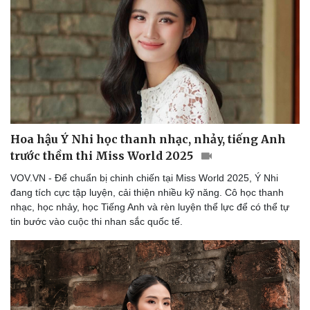
Hoa hậu Ý Nhi học thanh nhạc, nhảy, tiếng Anh
trước thềm thi Miss World 2025
VOV.VN - Để chuẩn bị chinh chiến tại Miss World 2025, Ý Nhi
Du lịch
Podcast
đang tích cực tập luyện, cải thiện nhiều kỹ năng. Cô học thanh
Tư vấn
Câu chuyện thời sự
nhạc, học nhảy, học Tiếng Anh và rèn luyện thể lực để có thể tự
Săn Tour
Đọc truyện đêm khuya
tin bước vào cuộc thi nhan sắc quốc tế.
check-in
Cửa sổ tình yêu
Kể chuyện cho bé
Hạt giống tâm hồn