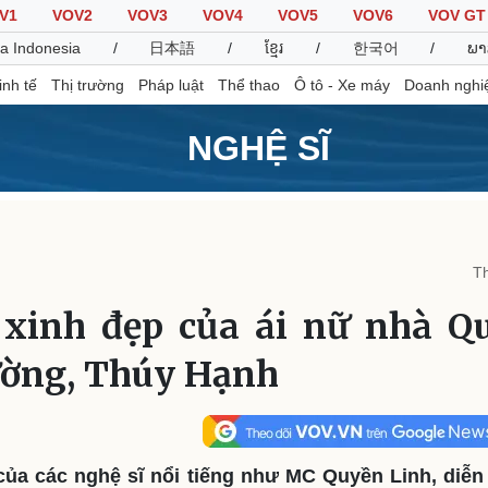
V1
VOV2
VOV3
VOV4
VOV5
VOV6
VOV GT
a Indonesia
/
日本語
/
ខ្មែរ
/
한국어
/
ພາ
inh tế
Thị trường
Pháp luật
Thể thao
Ô tô - Xe máy
Doanh nghi
NGHỆ SĨ
Thế giới
Multimedia
K
Quan sát
Video
B
Th
Cuộc sống đó đây
Ảnh
K
Hồ sơ
E-Magazine
xinh đẹp của ái nữ nhà Q
Infographic
ờng, Thúy Hạnh
Thể thao
Ô tô - Xe máy
D
Bóng đá
Ô tô
T
Lịch thi đấu bóng đá
Xe máy
của các nghệ sĩ nổi tiếng như MC Quyền Linh, diễ
Thế giới thể thao
Tư vấn