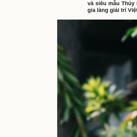
và siêu mẫu Thúy 
gia làng giải trí Việ
Sức khỏe
Đời sống
Dinh dưỡng - món ngon
Nhà đẹp
Cây thuốc
Blog
Sản phụ khoa
Tình yêu - Gia đình
Nhi khoa
Nam khoa
Làm đẹp - giảm cân
Phòng mạch online
Ăn sạch sống khỏe
Cải chính