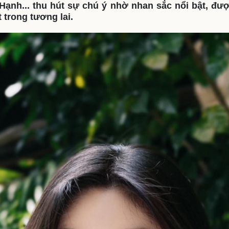
Hạnh... thu hút sự chú ý nhờ nhan sắc nổi bật, đư
eSports
V
t trong tương lai.​
Hậu trường
Văn hóa
Giải trí
D
Sân khấu - Điện ảnh
Nghệ sĩ
Văn học
Thời trang
Âm nhạc
Sao Việt
c
Di sản