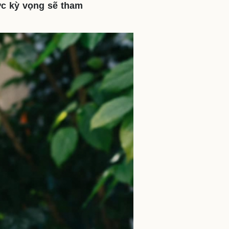
ợc kỳ vọng sẽ tham
ì cộng đồng
Chuyển đổi số
u lịch
Podcast
Tư vấn
Câu chuyện thời sự
Săn Tour
Đọc truyện đêm khuya
heck-in
Cửa sổ tình yêu
Kể chuyện cho bé
Hạt giống tâm hồn