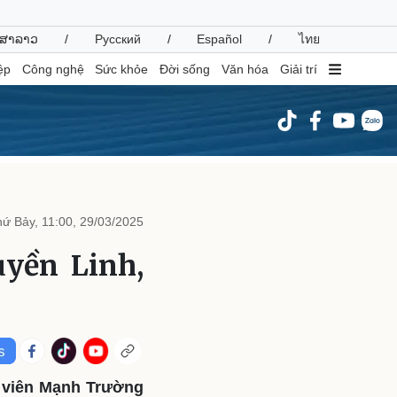
ສາລາວ
/
Русский
/
Español
/
ไทย
ệp
Công nghệ
Sức khỏe
Đời sống
Văn hóa
Giải trí
inh tế
Thị trường
ất động sản
Giá vàng
ứ Bảy, 11:00, 29/03/2025
hởi nghiệp
Tiêu dùng
Tỷ giá
uyền Linh,
Chứng khoán
Giá cà phê
oanh nghiệp
Công nghệ
hông tin doanh nghiệp
Sành điệu
Doanh nghiệp 24h
Tin Công nghệ
n viên Mạnh Trường
Doanh nhân
Trải nghiệm