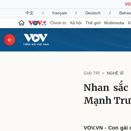
VO
中文
/
français
/
Deutsch
/
Bahas
Chính trị
Xã hội
Thế giới
Multimedia
K
Chính trị
Xã hội
Đảng
Tin 24h
GIẢI TRÍ
NGHỆ SĨ
Tổ chức nhân sự
Dự báo thời tiết
Quốc hội
Giáo dục
Nhan sắc 
Nhận diện sự thật
Dấu ấn VOV
Việc làm
Mạnh Trư
Biển đảo
Pháp luật
Quân sự - Quốc phòng
Vụ án
Vũ khí
Tin nóng
Việt Nam
VOV.VN - Con gái 
Tư vấn luật
Phân tích