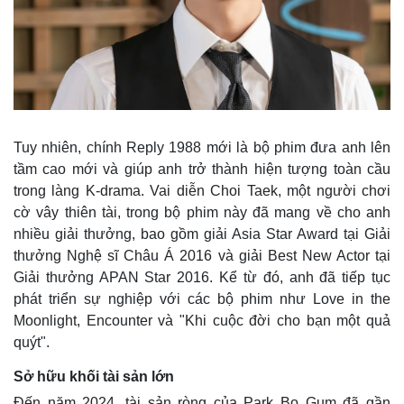
Tuy nhiên, chính Reply 1988 mới là bộ phim đưa anh lên
tầm cao mới và giúp anh trở thành hiện tượng toàn cầu
trong làng K-drama. Vai diễn Choi Taek, một người chơi
cờ vây thiên tài, trong bộ phim này đã mang về cho anh
nhiều giải thưởng, bao gồm giải Asia Star Award tại Giải
thưởng Nghệ sĩ Châu Á 2016 và giải Best New Actor tại
Giải thưởng APAN Star 2016. Kể từ đó, anh đã tiếp tục
phát triển sự nghiệp với các bộ phim như Love in the
Moonlight, Encounter và "Khi cuộc đời cho bạn một quả
quýt".
Sở hữu khối tài sản lớn
Pháp luật
Quân sự - Quốc phòng
Đến năm 2024, tài sản ròng của Park Bo Gum đã gần