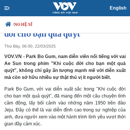
English
Những sự thật bất ngờ về Park
Bo Gum trong phim "Khi cuộc
NGHỆ SĨ
/
đời cho bạn quả quýt"
Thứ Bảy, 06:00, 22/03/2025
Chính trị
Xã hội
VOV.VN - Park Bo Gum, nam diễn viên nổi tiếng với vai
Đảng
Tin 24h
Ae Sun trong phim "Khi cuộc đời cho bạn một quả
Tổ chức nhân sự
Dự báo thời tiết
quýt", không chỉ gây ấn tượng mạnh mẽ với diễn xuất
Quốc hội
Giáo dục
mà còn sở hữu nhiều sự thật thú vị ít người biết.
Nhận diện sự thật
Dấu ấn VOV
Việc làm
Park Bo Gum, với vai diễn xuất sắc trong "Khi cuộc đời
Biển đảo
cho bạn một quả quýt", đã mang đến một câu chuyện tình
cảm động, lấy bối cảnh vào những năm 1950 trên đảo
Jeju. Đây có thể là vai diễn đỉnh cao trong sự nghiệp của
anh, đưa người xem vào một hành trình tình yêu vượt thời
gian đầy cảm xúc.