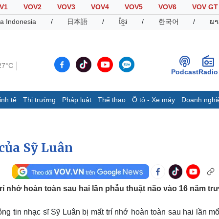
V1
VOV2
VOV3
VOV4
VOV5
VOV6
VOV GT
a Indonesia
/
日本語
/
ខ្មែរ
/
한국어
/
ພາ
27°C
Podcast
Radio
inh tế
Thị trường
Pháp luật
Thể thao
Ô tô - Xe máy
Doanh nghi
Thế giới
Multimedia
K
Quan sát
Video
B
Cuộc sống đó đây
Ảnh
K
 của Sỹ Luân
Hồ sơ
E-Magazine
Infographic
rí nhớ hoàn toàn sau hai lần phẫu thuật não vào 16 năm tr
Thể thao
Ô tô - Xe máy
D
g tin nhạc sĩ Sỹ Luân bị mất trí nhớ hoàn toàn sau hai lần m
Bóng đá
Ô tô
T