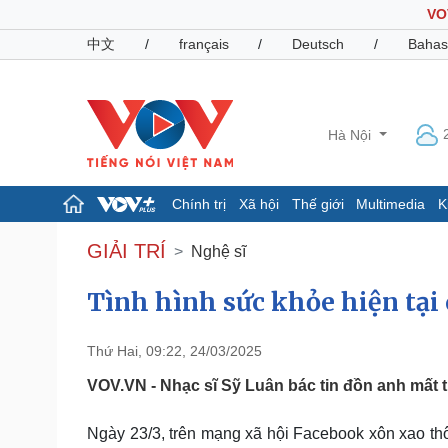
VO
中文
/
français
/
Deutsch
/
Bahas
Hà Nội
Chính trị
Xã hội
Thế giới
Multimedia
K
Chính trị
Xã hội
GIẢI TRÍ
Nghệ sĩ
Đảng
Tin 24h
Tổ chức nhân sự
Dự báo thời tiết
Tình hình sức khỏe hiện tại
Quốc hội
Giáo dục
Nhận diện sự thật
Dấu ấn VOV
Thứ Hai, 09:22, 24/03/2025
Việc làm
Biển đảo
VOV.VN - Nhạc sĩ Sỹ Luân bác tin đồn anh mất t
Pháp luật
Quân sự - Quốc phòng
Ngày 23/3, trên mạng xã hội Facebook xôn xao thôn
Vụ án
Vũ khí