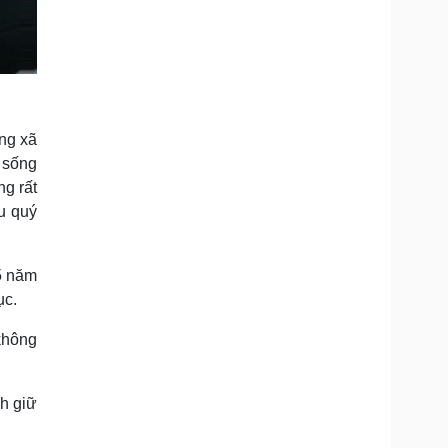
ạng xã
n sống
ng rất
u quý
 5 năm
ục.
 không
nh giữ