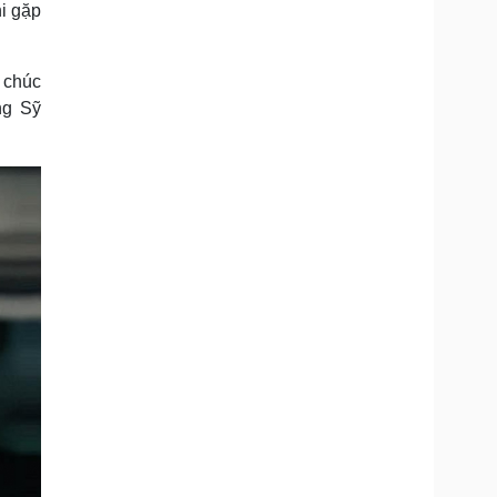
hi gặp
Doanh nghiệp 24h
Tin Công nghệ
Doanh nhân
Trải nghiệm
ì cộng đồng
Chuyển đổi số
 chúc
ng Sỹ
u lịch
Podcast
Tư vấn
Câu chuyện thời sự
Săn Tour
Đọc truyện đêm khuya
heck-in
Cửa sổ tình yêu
Kể chuyện cho bé
Hạt giống tâm hồn