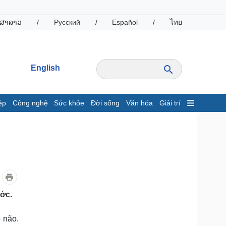
ສາລາວ
/
Русский
/
Español
/
ไทย
English
ệp
Công nghệ
Sức khỏe
Đời sống
Văn hóa
Giải trí
inh tế
Thị trường
ất động sản
Giá vàng
hởi nghiệp
Tiêu dùng
Tỷ giá
Chứng khoán
Giá cà phê
ước.
oanh nghiệp
Công nghệ
ổ não.
hông tin doanh nghiệp
Sành điệu