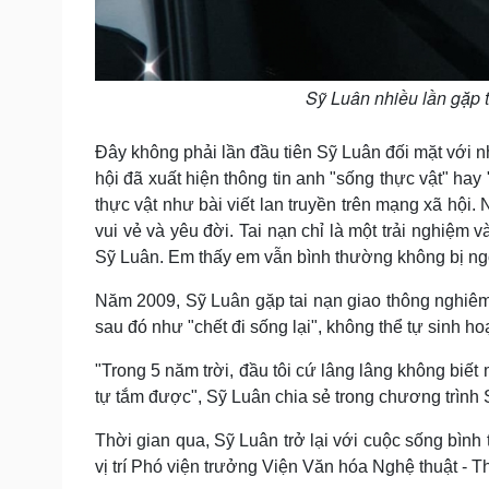
Sỹ Luân nhiều lần gặp t
Đây không phải lần đầu tiên Sỹ Luân đối mặt với nh
hội đã xuất hiện thông tin anh "sống thực vật" ha
thực vật như bài viết lan truyền trên mạng xã hội
vui vẻ và yêu đời. Tai nạn chỉ là một trải nghiệ
Sỹ Luân. Em thấy em vẫn bình thường không bị ngơ 
Năm 2009, Sỹ Luân gặp tai nạn giao thông nghiêm t
sau đó như "chết đi sống lại", không thể tự sinh 
"Trong 5 năm trời, đầu tôi cứ lâng lâng không biết 
tự tắm được", Sỹ Luân chia sẻ trong chương trình S
Thời gian qua, Sỹ Luân trở lại với cuộc sống bình
vị trí Phó viện trưởng Viện Văn hóa Nghệ thuật -