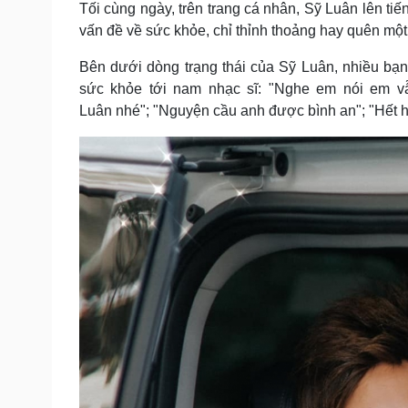
Tối cùng ngày, trên trang cá nhân, Sỹ Luân lên tiế
Tin nóng
Việt Nam
Tư vấn luật
Phân tích
vấn đề về sức khỏe, chỉ thỉnh thoảng hay quên một c
Bên dưới dòng trạng thái của Sỹ Luân, nhiều bạ
sức khỏe tới nam nhạc sĩ: "Nghe em nói em v
Sức khỏe
Đời sống
Luân nhé"; "Nguyện cầu anh được bình an"; "Hết h
Dinh dưỡng - món ngon
Nhà đẹp
Cây thuốc
Blog
Sản phụ khoa
Tình yêu - Gia đình
Nhi khoa
Nam khoa
Làm đẹp - giảm cân
Phòng mạch online
Ăn sạch sống khỏe
Cải chính