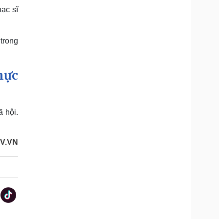
ạc sĩ
 trong
hực
 hội.
OV.VN