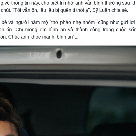
ng về thông tin này, cho biết trí nhớ anh vẫn bình thường sau k
Lịch thi đấu bóng đá
Xe máy
Thế giới thể thao
Tư vấn
hút. "Tôi vẫn ổn, lâu lâu bị quên tí thôi ạ", Sỹ Luân chia sẻ.
eSports
V
n bè và người hâm mộ "thở phào nhẹ nhõm" cũng như gửi lời
Hậu trường
ẫn ổn. Chị mong em bình an và thành công trong cuộc số
Văn hóa
Giải trí
D
ồn. Chúc anh khỏe mạnh, bình an"...
Sân khấu - Điện ảnh
Nghệ sĩ
Văn học
Thời trang
Âm nhạc
Sao Việt
c
Di sản