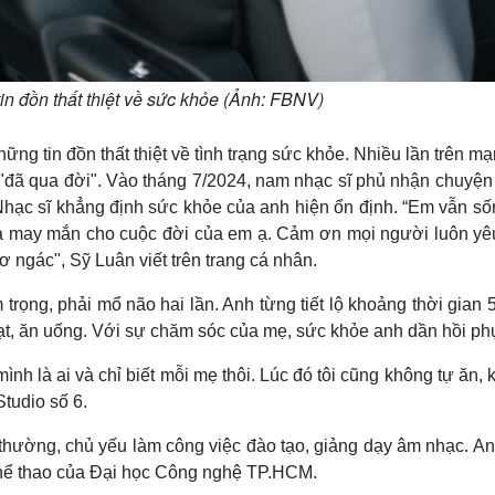
in đồn thất thiệt về sức khỏe (Ảnh: FBNV)
ững tin đồn thất thiệt về tình trạng sức khỏe. Nhiều lần trên m
y "đã qua đời". Vào tháng 7/2024, nam nhạc sĩ phủ nhận chuyệ
. Nhạc sĩ khẳng định sức khỏe của anh hiện ổn định. “Em vẫn số
m và may mắn cho cuộc đời của em ạ. Cảm ơn mọi người luôn yê
ngác", Sỹ Luân viết trên trang cá nhân.
rọng, phải mổ não hai lần. Anh từng tiết lộ khoảng thời gian
hoạt, ăn uống. Với sự chăm sóc của mẹ, sức khỏe anh dần hồi ph
mình là ai và chỉ biết mỗi mẹ thôi. Lúc đó tôi cũng không tự ăn,
tudio số 6.
 thường, chủ yếu làm công việc đào tạo, giảng dạy âm nhạc. A
 Thể thao của Đại học Công nghệ TP.HCM.