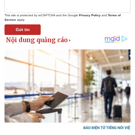
This site is protected by reCAPTCHA and the Google
Privacy Policy
and
Terms of
Service
apply.
Gửi tin
Doanh nghiệp
Công nghệ
Thông tin doanh nghiệp
Sành điệu
Doanh nghiệp 24h
Tin Công nghệ