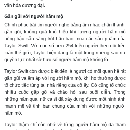
văn hóa đương đại.
Gần gũi với người hâm mộ
Chinh phục trái tim người nghe bằng âm nhạc chân thành,
gần gũi, không quá khó hiểu khi lượng người hâm mộ
Kinh tế
Thị trường
hùng hậu sẵn sàng trút hầu bao mua các sản phẩm của
Bất động sản
Giá vàng
Taylor Swift. Với con số hơn 254 triệu người theo dõi trên
Khởi nghiệp
Tiêu dùng
Tỷ giá
toàn thế giới, Taylor hiện đang là một trong những sao nữ
Chứng khoán
quyền lực nhất sở hữu số người hâm mộ khổng lồ.
Giá cà phê
Taylor Swift còn được biết đến là người có mối quan hệ rất
gần gũi và ấm áp với người hâm mộ, khi họ thường được
tổ chức tiệc tùng tại nhà riêng của cô ấy. Cô cũng tổ chức
nhiều cuộc gặp gỡ và chào hỏi sau buổi diễn. Trong
những năm qua, nữ ca sĩ đã xây dựng được một hình ảnh
mạnh mẽ về tình bạn chung của mình với những người
hâm mộ.
Taylor thậm chí còn nhớ về từng người hâm mộ đã tham