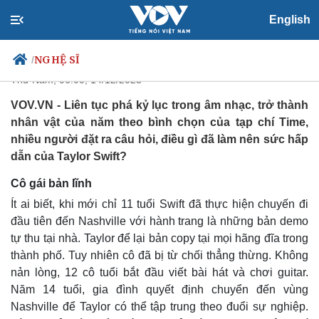
Vì sao Taylor Swift được cả thế
English
giới yêu mến?
NGHỆ SĨ
/
Thứ Năm, 06:00, 14/12/2023
VOV.VN - Liên tục phá kỷ lục trong âm nhạc, trở thành
nhân vật của năm theo bình chọn của tạp chí Time,
Chính trị
Xã hội
nhiều người đặt ra câu hỏi, điều gì đã làm nên sức hấp
Đảng
Tin 24h
dẫn của Taylor Swift?
Tổ chức nhân sự
Dự báo thời tiết
Cô gái bản lĩnh
Quốc hội
Giáo dục
Nhận diện sự thật
Dấu ấn VOV
Ít ai biết, khi mới chỉ 11 tuổi Swift đã thực hiện chuyến đi
Việc làm
đầu tiên đến Nashville với hành trang là những bản demo
Biển đảo
tự thu tại nhà. Taylor để lại bản copy tại mọi hãng đĩa trong
thành phố. Tuy nhiên cô đã bị từ chối thẳng thừng. Không
nản lòng, 12 cô tuổi bắt đầu viết bài hát và chơi guitar.
Năm 14 tuổi, gia đình quyết định chuyển đến vùng
Nashville để Taylor có thể tập trung theo đuổi sự nghiệp.