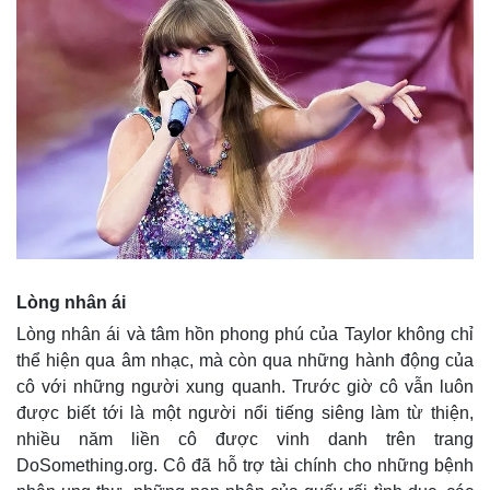
Pháp luật
Quân sự - Quốc phòng
Vụ án
Vũ khí
Tin nóng
Việt Nam
Tư vấn luật
Phân tích
Lòng nhân ái
Lòng nhân ái và tâm hồn phong phú của Taylor không chỉ
thể hiện qua âm nhạc, mà còn qua những hành động của
cô với những người xung quanh. Trước giờ cô vẫn luôn
được biết tới là một người nổi tiếng siêng làm từ thiện,
nhiều năm liền cô được vinh danh trên trang
DoSomething.org. Cô đã hỗ trợ tài chính cho những bệnh