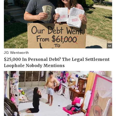
Nam khoa
Làm đẹp - giảm cân
Phòng mạch online
Ăn sạch sống khỏe