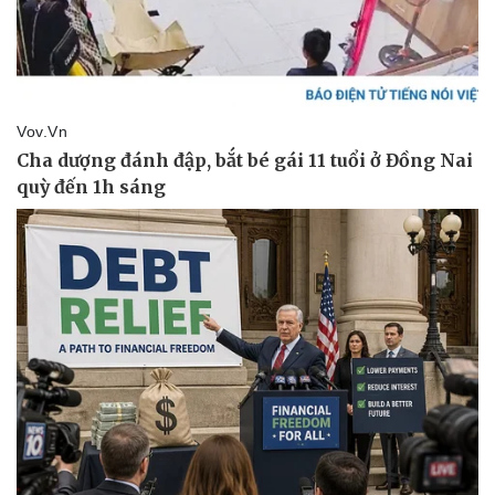
Văn hóa
Giải trí
Sân khấu - Điện ảnh
Nghệ sĩ
Văn học
Thời trang
Âm nhạc
Sao Việt