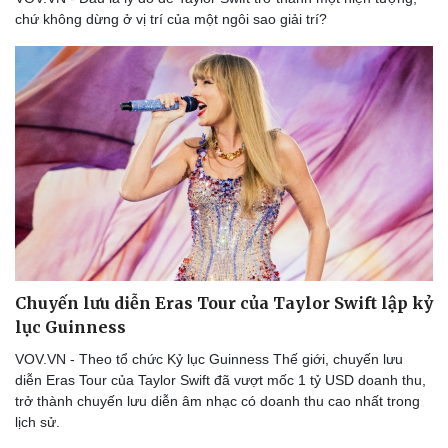
chứ không dừng ở vị trí của một ngôi sao giải trí?
Chuyến lưu diễn Eras Tour của Taylor Swift lập kỷ
Du lịch
Podcast
lục Guinness
Tư vấn
Câu chuyện thời sự
Săn Tour
Đọc truyện đêm khuya
VOV.VN - Theo tổ chức Kỷ lục Guinness Thế giới, chuyến lưu
check-in
Cửa sổ tình yêu
diễn Eras Tour của Taylor Swift đã vượt mốc 1 tỷ USD doanh thu,
Kể chuyện cho bé
trở thành chuyến lưu diễn âm nhạc có doanh thu cao nhất trong
Hạt giống tâm hồn
lịch sử.