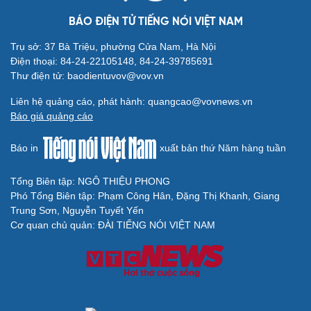
VOV.VN - Mối quan hệ của Taylor Swift và Travis Kelce được
truyền thông đánh giá là rất nghiêm túc, khi cặp đôi đã lên kế
hoạch cho các kỳ nghỉ lễ cùng nhau.
BÁO ĐIỆN TỬ TIẾNG NÓI VIỆT NAM
Trụ sở: 37 Bà Triệu, phường Cửa Nam, Hà Nội
Điện thoại: 84-24-22105148, 84-24-39785691
Thư điện tử: baodientuvov@vov.vn
Liên hệ quảng cáo, phát hành: quangcao@vovnews.vn
Báo giá quảng cáo
Báo in
xuất bản thứ Năm hàng tuần