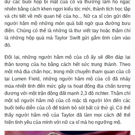
dự các buổi họp bí mật của cô và thường làm họ ngạc
nhiên bằng cách khen ngợi kiểu tóc mới, thành tích học tập
và chi tiết về mối quan hệ của họ... Nữ ca sĩ còn gửi đến
người hâm mộ những món quà bất ngờ qua đường bưu
điện. Chúng có thể là những lá thư viết tay hoặc thậm chí
là những hộp quà mà Taylor Swift gửi gắm tình cảm vào
đó.
Đổi lại, những người hâm mộ của cô ấy sẽ đền đáp lại
thần tượng của họ bằng cách hết sức trung thành. Theo
một nhà địa chấn học, trong một chuyến tham quan của cô
tại Lumen Field, những người hâm mộ của cô đã nhảy
múa nhiệt tình đến mức gây ra hoạt động địa chấn tương
đương với một trận động đất mạnh 2,3 độ richter. Thậm chí
một số người hâm mộ của cô mặc tã người lớn đến các
buổi biểu diễn của cô để tránh bỏ sót bất cứ thứ gì. Có thể
thấy người hâm mộ của Taylor đã làm mọi cách để thể
hiện tình yêu của mình với nữ ca sĩ mà họ ngưỡng mộ.