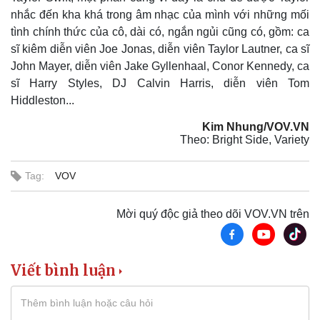
Bóng đá
Ô tô
nhắc đến kha khá trong âm nhạc của mình với những mối
Lịch thi đấu bóng đá
Xe máy
tình chính thức của cô, dài có, ngắn ngủi cũng có, gồm: ca
Thế giới thể thao
Tư vấn
sĩ kiêm diễn viên Joe Jonas, diễn viên Taylor Lautner, ca sĩ
eSports
John Mayer, diễn viên Jake Gyllenhaal, Conor Kennedy, ca
Hậu trường
sĩ Harry Styles, DJ Calvin Harris, diễn viên Tom
Hiddleston...
Kim Nhung/VOV.VN
Theo: Bright Side, Variety
Tag:
VOV
Mời quý độc giả theo dõi VOV.VN trên
Viết bình luận