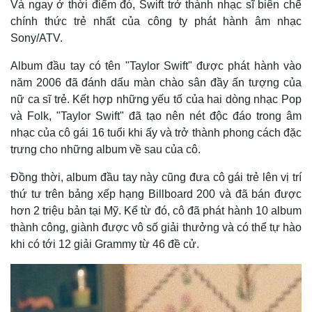
Và ngay ở thời điểm đó, Swift trở thành nhạc sĩ biên chế
chính thức trẻ nhất của công ty phát hành âm nhạc
Sony/ATV.
Album đầu tay có tên "Taylor Swift" được phát hành vào
năm 2006 đã đánh dấu màn chào sân đầy ấn tượng của
nữ ca sĩ trẻ. Kết hợp những yếu tố của hai dòng nhạc Pop
và Folk, "Taylor Swift" đã tạo nên nét độc đáo trong âm
nhạc của cô gái 16 tuổi khi ấy và trở thành phong cách đặc
trưng cho những album về sau của cô.
Đồng thời, album đầu tay này cũng đưa cô gái trẻ lên vị trí
thứ tư trên bảng xếp hạng Billboard 200 và đã bán được
hơn 2 triệu bản tại Mỹ. Kể từ đó, cô đã phát hành 10 album
thành công, giành được vô số giải thưởng và có thể tự hào
khi có tới 12 giải Grammy từ 46 đề cử.