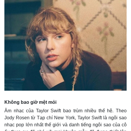
Thế giới
Multimedia
Quan sát
Video
Cuộc sống đó đây
Ảnh
Hồ sơ
E-Magazine
Infographic
Không bao giờ mệt mỏi
Âm nhạc của Taylor Swift bao trùm nhiều thế hệ. Theo
Jody Rosen từ Tạp chí New York, Taylor Swift là ngôi sao
nhạc pop lớn nhất thế giới và danh tiếng ngôi sao của cô