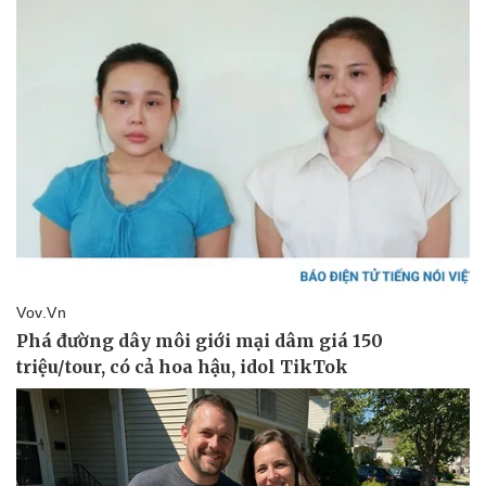
Sức khỏe
Đời sống
Dinh dưỡng - món ngon
Nhà đẹp
Cây thuốc
Blog
Sản phụ khoa
Tình yêu - Gia đình
Nhi khoa