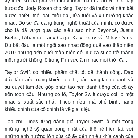
ấy thực sự đã phá vỡ mọi khuôn mẫu đã được thiết lập
trước đó. Jody Rosen cho rằng, Taylor đã thuộc và nắm bắt
được nhiều thể loại, thời đại, lứa tuổi và xu hướng khác
nhau. Do sự đa dạng trong nghệ thuật của mình, cô được
cho là đã vượt qua các siêu sao như Beyoncé, Justin
Bieber, Rihanna, Lady Gaga, Katy Perry và Miley Cyrus.
Dù bắt đầu là một ngôi sao nhạc đồng quê vào thập niên
2010 nhưng đến cuối thập niên đó, nữ ca sĩ đã trở thành
một người khổng lồ trong lĩnh vực âm nhạc mọi thời đại.
Taylor Swift có nhiều phẩm chất tốt để thành công. Đạo
đức làm việc, năng khiếu tiếp thị, bản năng kinh doanh và
sự quyết tâm đều góp phần tạo nên danh tiếng của cô ấy
trên toàn cầu. Nhưng có lẽ, Taylor Swift được coi là một
nhạc sĩ xuất sắc nhất. Theo nhiều nhà phê bình, năng
khiếu chính của cô chính là về giai điệu.
Tạp chí Times từng đánh giá Taylor Swift là một trong
những nghệ sỹ quan trọng nhất của thế hệ hiện tại, với
những ảnh hưởng lớn của cô ấy đến nhiều khía cạnh của