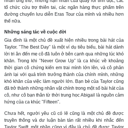
nhân ung thư, những nạn nhân của quấy rối tình dục, các
tổ chức cứu trợ thiên tai, các ngân hàng thực phẩm trên
đường chuyến lưu diễn Eras Tour của mình và nhiều hơn
thế nữa.
Những sáng tác về cuộc đời
Gia đình là một chủ đề xuất hiện nhiều trong bài hát của
Taylor. "The Best Day" là một ví dụ tiêu biểu, bài hát dành
lời tri ân đến mẹ cô đã luôn ở bên cạnh qua những lúc khó
khăn. Trong khi "Never Grow Up" là ca khúc về khoảng
thời gian cô chứng kiến em trai mình lớn lên, và cô phản
ánh lại với quá trình trưởng thành của chính mình, những
khó khăn của việc làm người lớn. Bạn bè của Taylor cũng
đã trở thành những nhân vật chính trong một số bài hát của
cô, như cô bạn thân từ thời trung học Abigail là nguồn cảm
hứng của ca khúc "Fifteen".
Chưa hết, người yêu cũ có lẽ cũng là một chủ đề được
truyền thông và dư luận bàn tán rất nhiều khi nhắc đến
Thể thao
Ô tô - Xe máy
Taylor Swift, một phần cũng vì đây là chủ đề được Taylor