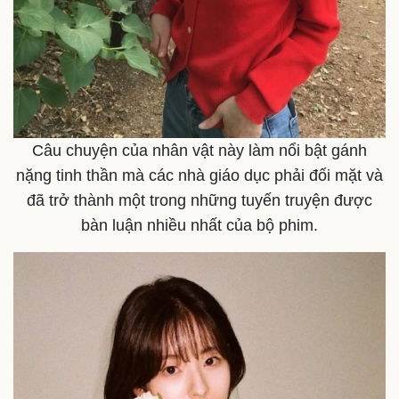
Câu chuyện của nhân vật này làm nổi bật gánh
nặng tinh thần mà các nhà giáo dục phải đối mặt và
đã trở thành một trong những tuyến truyện được
Thể thao
Ô tô - Xe máy
bàn luận nhiều nhất của bộ phim.
Bóng đá
Ô tô
Lịch thi đấu bóng đá
Xe máy
Thế giới thể thao
Tư vấn
eSports
Hậu trường