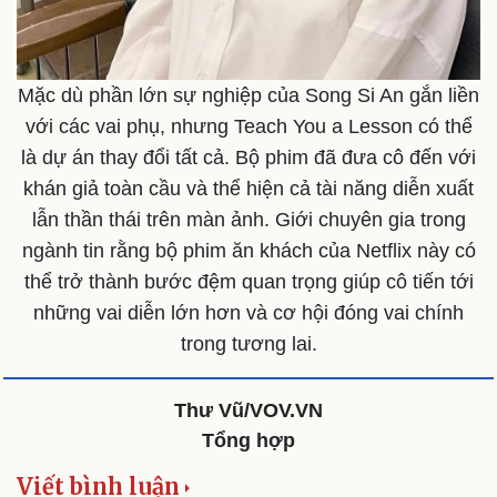
Mặc dù phần lớn sự nghiệp của Song Si An gắn liền
với các vai phụ, nhưng Teach You a Lesson có thể
là dự án thay đổi tất cả. Bộ phim đã đưa cô đến với
khán giả toàn cầu và thể hiện cả tài năng diễn xuất
lẫn thần thái trên màn ảnh. Giới chuyên gia trong
ngành tin rằng bộ phim ăn khách của Netflix này có
thể trở thành bước đệm quan trọng giúp cô tiến tới
những vai diễn lớn hơn và cơ hội đóng vai chính
Du lịch
Podcast
Tư vấn
Câu chuyện thời sự
trong tương lai.
Săn Tour
Đọc truyện đêm khuya
check-in
Cửa sổ tình yêu
Thư Vũ/VOV.VN
Kể chuyện cho bé
Hạt giống tâm hồn
Tổng hợp
Viết bình luận