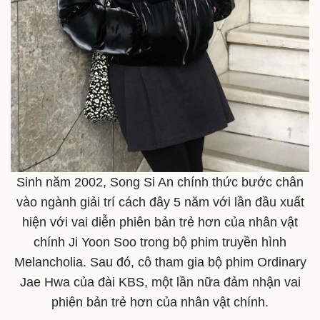
Văn hóa
Giải trí
Sân khấu - Điện ảnh
Nghệ sĩ
Văn học
Thời trang
Âm nhạc
Sao Việt
Di sản
Sinh năm 2002, Song Si An chính thức bước chân
vào ngành giải trí cách đây 5 năm với lần đầu xuất
hiện với vai diễn phiên bản trẻ hơn của nhân vật
chính Ji Yoon Soo trong bộ phim truyền hình
Melancholia. Sau đó, cô tham gia bộ phim Ordinary
Jae Hwa của đài KBS, một lần nữa đảm nhận vai
phiên bản trẻ hơn của nhân vật chính.