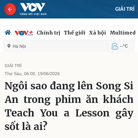
GIẢI TRÍ
Chính trị
Thế giới
Xã hội
Multimedi
--°C
Hà Nội
GIẢI TRÍ
Thứ Sáu, 06:00, 19/06/2026
Chính trị
Xã hội
Ngôi sao đang lên Song Si
Đảng
Tin 24h
Tổ chức nhân sự
Dự báo thời tiết
An trong phim ăn khách
Quốc hội
Giáo dục
Nhận diện sự thật
Dấu ấn VOV
Teach You a Lesson gây
Việc làm
Biển đảo
sốt là ai?