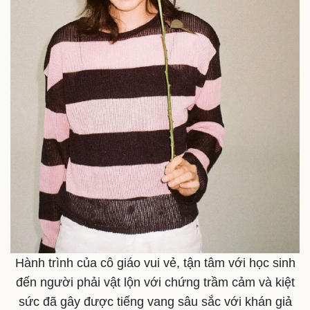
Pháp luật
Quân sự - Quốc phòng
Vụ án
Vũ khí
Tin nóng
Việt Nam
Tư vấn luật
Phân tích
Hành trình của cô giáo vui vẻ, tận tâm với học sinh
đến người phải vật lộn với chứng trầm cảm và kiệt
sức đã gây được tiếng vang sâu sắc với khán giả