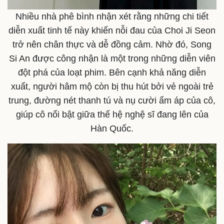
Nhiều nhà phê bình nhận xét rằng những chi tiết
diễn xuất tinh tế này khiến nỗi đau của Choi Ji Seon
trở nên chân thực và dễ đồng cảm. Nhờ đó, Song
Si An được công nhận là một trong những diễn viên
đột phá của loạt phim. Bên cạnh khả năng diễn
xuất, người hâm mộ còn bị thu hút bởi vẻ ngoài trẻ
trung, đường nét thanh tú và nụ cười ấm áp của cô,
Sức khỏe
Đời sống
giúp cô nổi bật giữa thế hệ nghệ sĩ đang lên của
Dinh dưỡng - món ngon
Nhà đẹp
Hàn Quốc.
Cây thuốc
Blog
Sản phụ khoa
Tình yêu - Gia đình
Nhi khoa
Nam khoa
Làm đẹp - giảm cân
Phòng mạch online
Ăn sạch sống khỏe