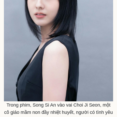
Kinh tế
Thị trường
Bất động sản
Giá vàng
Khởi nghiệp
Tiêu dùng
Tỷ giá
Chứng khoán
Giá cà phê
Trong phim, Song Si An vào vai Choi Ji Seon, một
cô giáo mầm non đầy nhiệt huyết, người có tình yêu