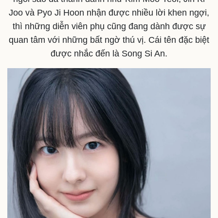
Joo và Pyo Ji Hoon nhận được nhiều lời khen ngợi,
Thế giới
Multimedia
thì những diễn viên phụ cũng đang dành được sự
Quan sát
Video
quan tâm với những bất ngờ thú vị. Cái tên đặc biệt
Cuộc sống đó đây
Ảnh
được nhắc đến là Song Si An.
Hồ sơ
E-Magazine
Infographic