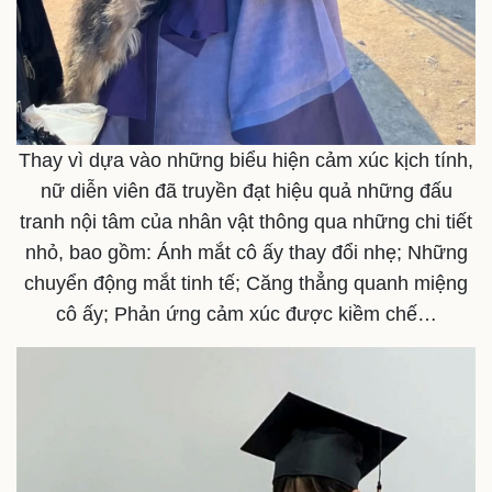
Doanh nghiệp
Công nghệ
Thông tin doanh nghiệp
Sành điệu
Doanh nghiệp 24h
Tin Công nghệ
Doanh nhân
Trải nghiệm
Vì cộng đồng
Chuyển đổi số
Thay vì dựa vào những biểu hiện cảm xúc kịch tính,
nữ diễn viên đã truyền đạt hiệu quả những đấu
tranh nội tâm của nhân vật thông qua những chi tiết
nhỏ, bao gồm: Ánh mắt cô ấy thay đổi nhẹ; Những
chuyển động mắt tinh tế; Căng thẳng quanh miệng
cô ấy; Phản ứng cảm xúc được kiềm chế…