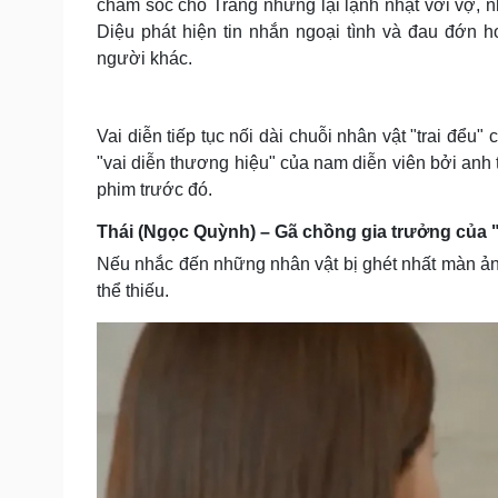
chăm sóc cho Trang nhưng lại lạnh nhạt với vợ, 
Diệu phát hiện tin nhắn ngoại tình và đau đớn
người khác.
Vai diễn tiếp tục nối dài chuỗi nhân vật "trai đểu"
"vai diễn thương hiệu" của nam diễn viên bởi anh
phim trước đó.
Thái (Ngọc Quỳnh) – Gã chồng gia trưởng của "
Nếu nhắc đến những nhân vật bị ghét nhất màn ảnh
thể thiếu.