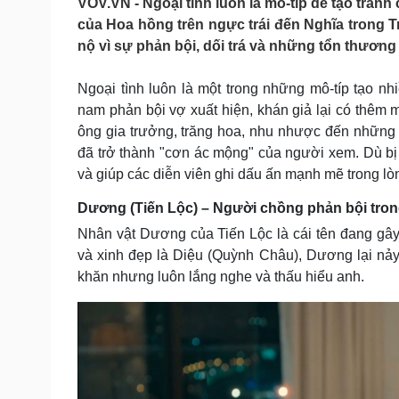
VOV.VN - Ngoại tình luôn là mô-típ dễ tạo tran
Tin nóng
Việt Nam
của Hoa hồng trên ngực trái đến Nghĩa trong T
Tư vấn luật
Phân tích
nộ vì sự phản bội, dối trá và những tổn thương
Ngoại tình luôn là một trong những mô-típ tạo nhi
Sức khỏe
Đời sống
nam phản bội vợ xuất hiện, khán giả lại có thêm 
Dinh dưỡng - món ngon
Nhà đẹp
ông gia trưởng, trăng hoa, nhu nhược đến những kẻ
Cây thuốc
Blog
đã trở thành "cơn ác mộng" của người xem. Dù bị 
Sản phụ khoa
Tình yêu - Gia đình
và giúp các diễn viên ghi dấu ấn mạnh mẽ trong lò
Nhi khoa
Nam khoa
Dương (Tiến Lộc) – Người chồng phản bội tro
Làm đẹp - giảm cân
Phòng mạch online
Nhân vật Dương của Tiến Lộc là cái tên đang gây
Ăn sạch sống khỏe
và xinh đẹp là Diệu (Quỳnh Châu), Dương lại nảy
khăn nhưng luôn lắng nghe và thấu hiểu anh.
Cải chính