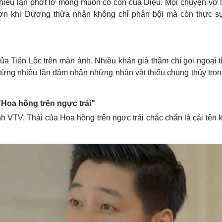
nhiều lần phớt lờ mong muốn có con của Diệu. Mọi chuyện vỡ l
 hơn khi Dương thừa nhận không chỉ phản bội mà còn thực s
 của Tiến Lộc trên màn ảnh. Nhiều khán giả thậm chí gọi ngoại t
 từng nhiều lần đảm nhận những nhân vật thiếu chung thủy tron
Hoa hồng trên ngực trái"
 VTV, Thái của Hoa hồng trên ngực trái chắc chắn là cái tên 