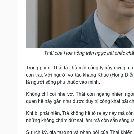
Thái của Hoa hồng trên ngực trái chắc chắ
Trong phim, Thái là chủ một công ty xây dựng, có
con trai. Với người vợ tào khang Khuê (Hồng Diễm)
là người sống phụ thuộc vào mình.
Không chỉ coi nhẹ vợ, Thái còn ngang nhiên ngoạ
quan hệ này gần như được duy trì công khai bất c
Khi bị phát hiện, Trà không hề tỏ ra áy náy mà cò
những không chấm dứt sai lầm mà còn sẵn sàng ra t
Sự ích kỷ, gia trưởng và phản bội của Thái khiến 