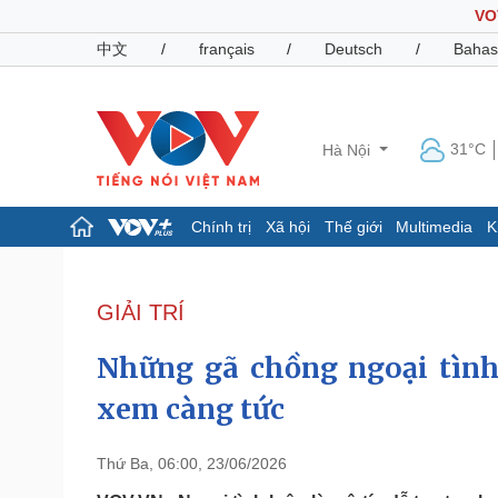
VO
中文
/
français
/
Deutsch
/
Bahas
31°C
Hà Nội
Chính trị
Xã hội
Thế giới
Multimedia
K
Chính trị
Xã hội
Đảng
Tin 24h
GIẢI TRÍ
Tổ chức nhân sự
Dự báo thời tiết
Quốc hội
Giáo dục
Những gã chồng ngoại tìn
Nhận diện sự thật
Dấu ấn VOV
Việc làm
xem càng tức
Biển đảo
Pháp luật
Quân sự - Quốc phòng
Thứ Ba, 06:00, 23/06/2026
Vụ án
Vũ khí