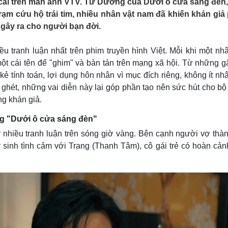
h cãi trên màn ảnh VTV. Từ Dương của Dưới ô cửa sáng đèn,
Lịch thi đấu bóng đá
Xe máy
rạm cứu hộ trái tim, nhiều nhân vật nam đã khiến khán giả
Thế giới thể thao
Tư vấn
 gây ra cho người bạn đời.
eSports
V
Hậu trường
ều tranh luận nhất trên phim truyền hình Việt. Mỗi khi một nh
Văn hóa
Giải trí
D
một cái tên để "ghim" và bàn tán trên mạng xã hội. Từ những g
Sân khấu - Điện ảnh
Nghệ sĩ
 tính toán, lợi dụng hôn nhân vì mục đích riêng, không ít nh
Văn học
Thời trang
ghét, những vai diễn này lại góp phần tạo nên sức hút cho bộ
Âm nhạc
Sao Việt
c
ng khán giả.
Di sản
ng "Dưới ô cửa sáng đèn"
 nhiều tranh luận trên sóng giờ vàng. Bên cạnh người vợ thàn
 sinh tình cảm với Trang (Thanh Tâm), cô gái trẻ có hoàn cản