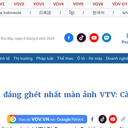
V1
VOV2
VOV3
VOV4
VOV5
VOV6
VOV GT
a Indonesia
/
日本語
/
ខ្មែរ
/
한국어
/
ພາ
Thứ Bảy, ngày 8 tháng 8 năm 2026
Po
inh tế
Thị trường
Pháp luật
Thể thao
Ô tô - Xe máy
Doanh nghi
Thế giới
Multimedia
K
Quan sát
Video
B
Cuộc sống đó đây
Ảnh
K
Hồ sơ
E-Magazine
h đáng ghét nhất màn ảnh VTV: C
Infographic
Thể thao
Ô tô - Xe máy
D
Bóng đá
Ô tô
T