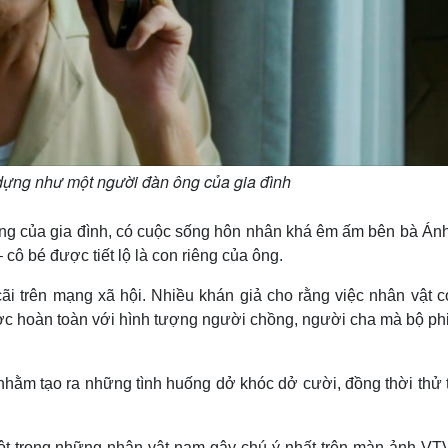
dựng như một người đàn ông của gia đình
g của gia đình, có cuộc sống hôn nhân khá êm ấm bên bà Ánh
 cô bé được tiết lộ là con riêng của ông.
cãi trên mạng xã hội. Nhiều khán giả cho rằng việc nhân vật c
ngược hoàn toàn với hình tượng người chồng, người cha mà bộ p
t nhằm tạo ra những tình huống dở khóc dở cười, đồng thời thử
 một trong những nhân vật nam gây chú ý nhất trên màn ảnh VT