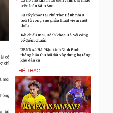
Ca nô chở khách tái diễn cảnh bát nháo
trên biển Sầm Sơn
Sự cố y khoa tại Phú Thọ: Bệnh nhi 8
tuổi tử vong sau phẫu thuật viêm ruột
thừa
14h chiều mai, Bách khoa Hà Nội công
bố điểm chuẩn
UBND xã Hải Hậu, tỉnh Ninh Bình
thông báo thu hồi đất xây dựng hạ tầng
ải có
khu dân cư
vợ chỉ
THỂ THAO
à mối
 không
ian bộ