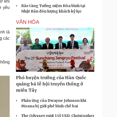
ở khi
Bảo tàng Tưởng niệm Hòa bình tại
ự yêu
Nhật Bản đón lượng khách kỷ lục
VĂN HÓA
ình là
g các
không
Phó huyện trưởng của Hàn Quốc
quảng bá lễ hội truyền thống ở
miền Tây
Phản ứng của Dwayne Johnson khi
Moana bị giới phê bình chê bai
The Odyssey vượt 1 tỷ USD, Christopher