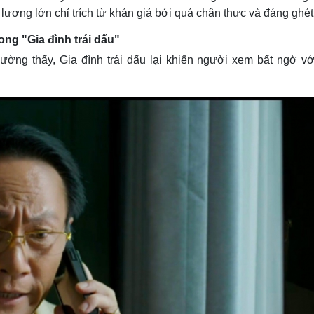
ượng lớn chỉ trích từ khán giả bởi quá chân thực và đáng ghét
ng "Gia đình trái dấu"
hường thấy, Gia đình trái dấu lại khiến người xem bất ngờ vớ