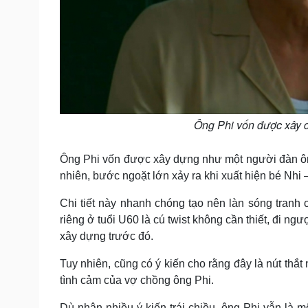
Ông Phi vốn được xây 
Ông Phi vốn được xây dựng như một người đàn ôn
nhiên, bước ngoặt lớn xảy ra khi xuất hiện bé Nhi –
Chi tiết này nhanh chóng tạo nên làn sóng tranh 
riêng ở tuổi U60 là cú twist không cần thiết, đi 
xây dựng trước đó.
Tuy nhiên, cũng có ý kiến cho rằng đây là nút thắ
tình cảm của vợ chồng ông Phi.
Dù nhận nhiều ý kiến trái chiều, ông Phi vẫn là