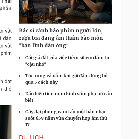
 Thái
Doanh nghiệp 24h
Tin Công nghệ
 phẫn
Doanh nhân
Trải nghiệm
ì cộng đồng
Chuyển đổi số
Bác sĩ cảnh báo phim người lớn,
ân vật
u lịch
Podcast
rượu bia đang âm thầm bào mòn
ã đàn
Tư vấn
Câu chuyện thời sự
"bản lĩnh đàn ông"
ân vật
Săn Tour
Đọc truyện đêm khuya
 phim
heck-in
Cửa sổ tình yêu
Cái giá đắt của việc tiêm silicon làm to
Kể chuyện cho bé
"cậu nhỏ"
Hạt giống tâm hồn
Tóc rụng cả nắm khi gội đầu, đừng bỏ
h đạt
qua 5 cách này
h khó
Dấu hiệu tiền mãn kinh sớm phụ nữ cần
biết
Cây đại phong cầm tấu một bản nhạc
suốt 639 năm vừa chuyển hợp âm thứ
17
DU LỊCH