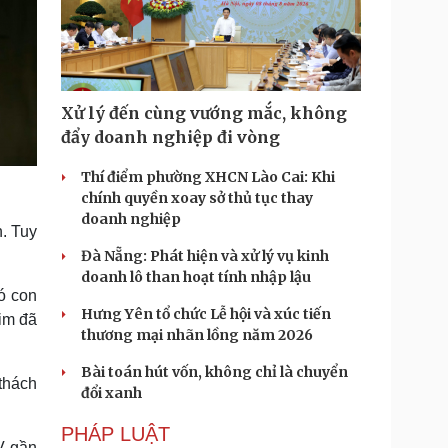
Xử lý đến cùng vướng mắc, không
đẩy doanh nghiệp đi vòng
Thí điểm phường XHCN Lào Cai: Khi
chính quyền xoay sở thủ tục thay
doanh nghiệp
. Tuy
Đà Nẵng: Phát hiện và xử lý vụ kinh
doanh lô than hoạt tính nhập lậu
ó con
Hưng Yên tổ chức Lễ hội và xúc tiến
him đã
thương mại nhãn lồng năm 2026
Bài toán hút vốn, không chỉ là chuyển
 thách
đổi xanh
PHÁP LUẬT
V gần