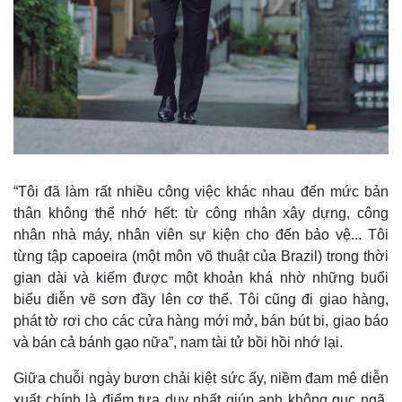
“Tôi đã làm rất nhiều công việc khác nhau đến mức bản
thân không thể nhớ hết: từ công nhân xây dựng, công
nhân nhà máy, nhân viên sự kiện cho đến bảo vệ... Tôi
từng tập capoeira (một môn võ thuật của Brazil) trong thời
gian dài và kiếm được một khoản khá nhờ những buổi
biểu diễn vẽ sơn đầy lên cơ thể. Tôi cũng đi giao hàng,
Kinh tế
Thị trường
phát tờ rơi cho các cửa hàng mới mở, bán bút bi, giao báo
Bất động sản
Giá vàng
và bán cả bánh gạo nữa”, nam tài tử bồi hồi nhớ lại.
Khởi nghiệp
Tiêu dùng
Tỷ giá
Giữa chuỗi ngày bươn chải kiệt sức ấy, niềm đam mê diễn
Chứng khoán
xuất chính là điểm tựa duy nhất giúp anh không gục ngã.