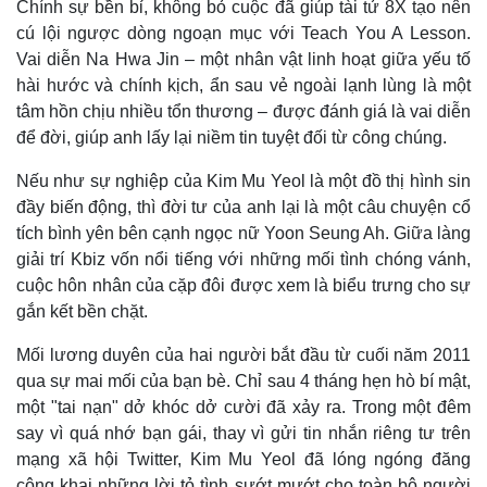
Vụ án
Vũ khí
Chính sự bền bỉ, không bỏ cuộc đã giúp tài tử 8X tạo nên
Tin nóng
Việt Nam
cú lội ngược dòng ngoạn mục với Teach You A Lesson.
Tư vấn luật
Phân tích
Vai diễn Na Hwa Jin – một nhân vật linh hoạt giữa yếu tố
hài hước và chính kịch, ẩn sau vẻ ngoài lạnh lùng là một
tâm hồn chịu nhiều tổn thương – được đánh giá là vai diễn
để đời, giúp anh lấy lại niềm tin tuyệt đối từ công chúng.
Nếu như sự nghiệp của Kim Mu Yeol là một đồ thị hình sin
đầy biến động, thì đời tư của anh lại là một câu chuyện cổ
tích bình yên bên cạnh ngọc nữ Yoon Seung Ah. Giữa làng
giải trí Kbiz vốn nổi tiếng với những mối tình chóng vánh,
cuộc hôn nhân của cặp đôi được xem là biểu trưng cho sự
gắn kết bền chặt.
Mối lương duyên của hai người bắt đầu từ cuối năm 2011
qua sự mai mối của bạn bè. Chỉ sau 4 tháng hẹn hò bí mật,
một "tai nạn" dở khóc dở cười đã xảy ra. Trong một đêm
say vì quá nhớ bạn gái, thay vì gửi tin nhắn riêng tư trên
mạng xã hội Twitter, Kim Mu Yeol đã lóng ngóng đăng
công khai những lời tỏ tình sướt mướt cho toàn bộ người