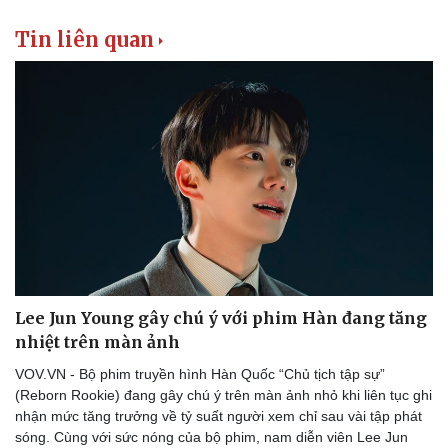
Tin liên quan
Văn hóa
Giải trí
Lee Jun Young gây chú ý với phim Hàn đang tăng
Sân khấu - Điện ảnh
Nghệ sĩ
nhiệt trên màn ảnh
Văn học
Thời trang
Âm nhạc
Sao Việt
VOV.VN - Bộ phim truyền hình Hàn Quốc “Chủ tịch tập sự”
Di sản
(Reborn Rookie) đang gây chú ý trên màn ảnh nhỏ khi liên tục ghi
nhận mức tăng trưởng về tỷ suất người xem chỉ sau vài tập phát
sóng. Cùng với sức nóng của bộ phim, nam diễn viên Lee Jun