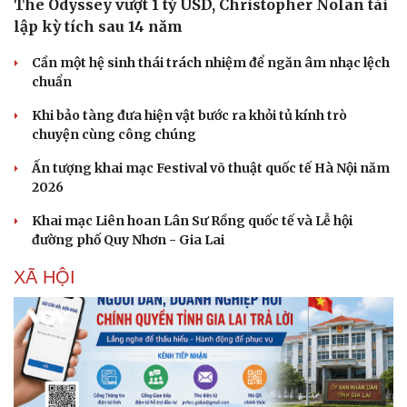
The Odyssey vượt 1 tỷ USD, Christopher Nolan tái
lập kỳ tích sau 14 năm
Cần một hệ sinh thái trách nhiệm để ngăn âm nhạc lệch
chuẩn
Khi bảo tàng đưa hiện vật bước ra khỏi tủ kính trò
chuyện cùng công chúng
Ấn tượng khai mạc Festival võ thuật quốc tế Hà Nội năm
2026
Khai mạc Liên hoan Lân Sư Rồng quốc tế và Lễ hội
đường phố Quy Nhơn - Gia Lai
XÃ HỘI