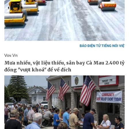
Sức khỏe
Đời sống
Dinh dưỡng - món ngon
Nhà đẹp
Cây thuốc
Blog
Sản phụ khoa
Tình yêu - Gia đình
Nhi khoa
Nam khoa
Làm đẹp - giảm cân
Phòng mạch online
Ăn sạch sống khỏe