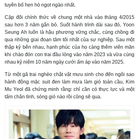
tuyên bố hẹn hò ngọt ngào nhất.
Thể thao
Ô tô - Xe máy
Bóng đá
Ô tô
Cặp đôi chính thức về chung một nhà vào tháng 4/2015
Lịch thi đấu bóng đá
Xe máy
sau hơn 3 năm gắn bó. Suốt hành trình dài sau đó, Yoon
Thế giới thể thao
Tư vấn
Seung Ah luôn là hậu phương vững chắc, cùng chồng đi
eSports
Hậu trường
qua những giai đoạn tăm tối nhất của sự nghiệp. Sau một
thập kỷ bên nhau, hạnh phúc của họ càng thêm viên mãn
khi chào đón con trai đầu lòng vào năm 2023 và vừa cùng
nhau kỷ niệm 10 năm ngày cưới ấm áp vào năm 2025.
Từ một gã trai nghèo chật vật mưu sinh cho đến ngôi sao
hành động mặc suit đen làm mưa làm gió toàn cầu, Kim
Mu Yeol đã chứng minh rằng: chỉ cần có thực lực và một
tấm chân tình, sóng gió nào rồi cũng sẽ qua.