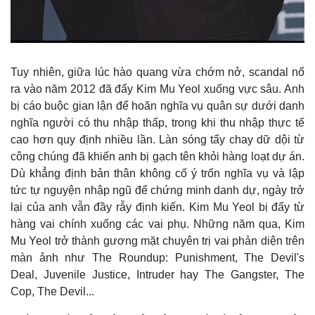
Tuy nhiên, giữa lúc hào quang vừa chớm nở, scandal nổ
ra vào năm 2012 đã đẩy Kim Mu Yeol xuống vực sâu. Anh
bị cáo buộc gian lận để hoãn nghĩa vụ quân sự dưới danh
nghĩa người có thu nhập thấp, trong khi thu nhập thực tế
cao hơn quy định nhiều lần. Làn sóng tẩy chay dữ dội từ
công chúng đã khiến anh bị gạch tên khỏi hàng loạt dự án.
Dù khẳng định bản thân không cố ý trốn nghĩa vụ và lập
tức tự nguyện nhập ngũ để chứng minh danh dự, ngày trở
lại của anh vẫn đầy rẫy định kiến. Kim Mu Yeol bị đẩy từ
hàng vai chính xuống các vai phụ. Những năm qua, Kim
Mu Yeol trở thành gương mặt chuyên trị vai phản diện trên
màn ảnh như The Roundup: Punishment, The Devil's
Deal, Juvenile Justice, Intruder hay The Gangster, The
Cop, The Devil...
Pháp luật
Quân sự - Quốc phòng