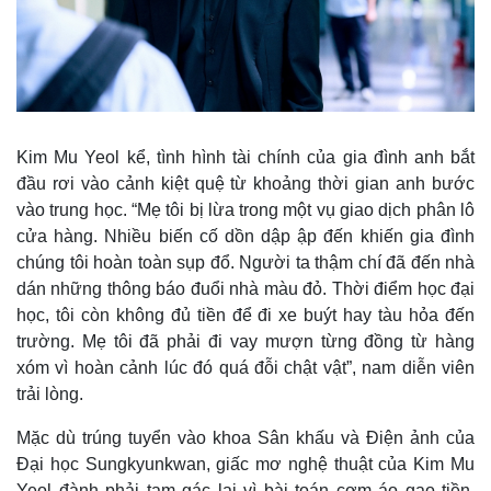
Kim Mu Yeol kể, tình hình tài chính của gia đình anh bắt
đầu rơi vào cảnh kiệt quệ từ khoảng thời gian anh bước
vào trung học. “Mẹ tôi bị lừa trong một vụ giao dịch phân lô
cửa hàng. Nhiều biến cố dồn dập ập đến khiến gia đình
chúng tôi hoàn toàn sụp đổ. Người ta thậm chí đã đến nhà
dán những thông báo đuổi nhà màu đỏ. Thời điểm học đại
học, tôi còn không đủ tiền để đi xe buýt hay tàu hỏa đến
trường. Mẹ tôi đã phải đi vay mượn từng đồng từ hàng
xóm vì hoàn cảnh lúc đó quá đỗi chật vật”, nam diễn viên
trải lòng.
Mặc dù trúng tuyển vào khoa Sân khấu và Điện ảnh của
Đại học Sungkyunkwan, giấc mơ nghệ thuật của Kim Mu
Yeol đành phải tạm gác lại vì bài toán cơm áo gạo tiền.