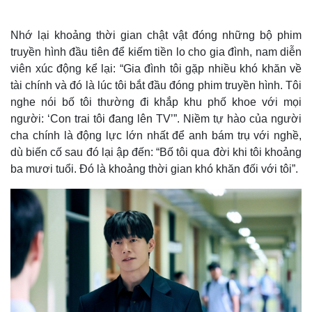
Nhớ lại khoảng thời gian chật vật đóng những bộ phim
truyền hình đầu tiên để kiếm tiền lo cho gia đình, nam diễn
viên xúc động kể lại: “Gia đình tôi gặp nhiều khó khăn về
tài chính và đó là lúc tôi bắt đầu đóng phim truyền hình. Tôi
nghe nói bố tôi thường đi khắp khu phố khoe với mọi
người: ‘Con trai tôi đang lên TV’”. Niềm tự hào của người
cha chính là động lực lớn nhất để anh bám trụ với nghề,
dù biến cố sau đó lại ập đến: “Bố tôi qua đời khi tôi khoảng
ba mươi tuổi. Đó là khoảng thời gian khó khăn đối với tôi”.
Thế giới
Multimedia
Quan sát
Video
Cuộc sống đó đây
Ảnh
Hồ sơ
E-Magazine
Infographic