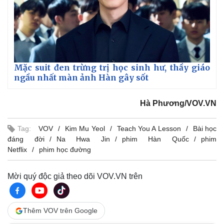
Mặc suit đen trừng trị học sinh hư, thầy giáo
ngầu nhất màn ảnh Hàn gây sốt
Hà Phương/VOV.VN
Tag:
VOV
Kim Mu Yeol
Teach You A Lesson
Bài học
đáng đời
Na Hwa Jin
phim Hàn Quốc
phim
Netflix
phim học đường
Mời quý độc giả theo dõi VOV.VN trên
Thêm VOV trên Google