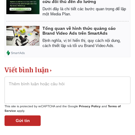
cứu đối thủ đến đo lường
Dưới đây là chi tiết các bước quan trọng để lập
một Media Plan.
Tổng quan về hình thức quảng cáo
Doanh nghiệp
Công nghệ
Brand Video Ads trên SmartAds
Thông tin doanh nghiệp
Sành điệu
Định nghĩa, vị trí hiển thị, quy cách nội dung,
Doanh nghiệp 24h
Tin Công nghệ
cách thiết lập và tối ưu Brand Video Ads.
Doanh nhân
Trải nghiệm
Vì cộng đồng
Chuyển đổi số
Viết bình luận
This site is protected by reCAPTCHA and the Google
Privacy Policy
and
Terms of
Service
apply.
Gửi tin