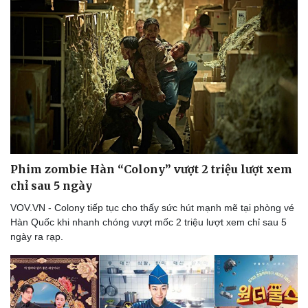
Phim zombie Hàn “Colony” vượt 2 triệu lượt xem
chỉ sau 5 ngày
VOV.VN - Colony tiếp tục cho thấy sức hút mạnh mẽ tại phòng vé
Hàn Quốc khi nhanh chóng vượt mốc 2 triệu lượt xem chỉ sau 5
ngày ra rạp.
Du lịch
Podcast
Tư vấn
Câu chuyện thời sự
Săn Tour
Đọc truyện đêm khuya
check-in
Cửa sổ tình yêu
Kể chuyện cho bé