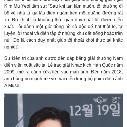
Giá cà phê
Kim Mu Yeol tâm sự: “Sau khi tan làm muộn, tôi thường đi
bộ về nhà từ ga tàu điện ngầm trên một quãng đường rất
xa. Đó chính là khoảng thời gian duy nhất tôi được diễn
xuất. Tôi dành một giờ đồng hồ cô độc để hát thật to, tự
luyện lời thoại và diễn tập ở những khu đất trống hoặc trên
núi. Đó là cách duy nhất giúp tôi thoát khỏi thực tại khắc
nghiệt”.
Sự kiên trì của anh được đền đáp bằng giải thưởng Nam
diễn viên xuất sắc tại Lễ trao giải Nhạc kịch Hàn Quốc năm
2009, mở ra cánh cửa tiến vào màn ảnh. Đến năm 2018,
anh bùng nổ mạnh mẽ với vai diễn trong bộ phim điện ảnh
A Muse.