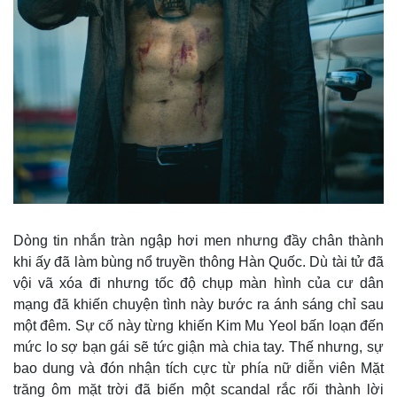
Dòng tin nhắn tràn ngập hơi men nhưng đầy chân thành
khi ấy đã làm bùng nổ truyền thông Hàn Quốc. Dù tài tử đã
vội vã xóa đi nhưng tốc độ chụp màn hình của cư dân
mạng đã khiến chuyện tình này bước ra ánh sáng chỉ sau
một đêm. Sự cố này từng khiến Kim Mu Yeol bấn loạn đến
mức lo sợ bạn gái sẽ tức giận mà chia tay. Thế nhưng, sự
bao dung và đón nhận tích cực từ phía nữ diễn viên Mặt
trăng ôm mặt trời đã biến một scandal rắc rối thành lời