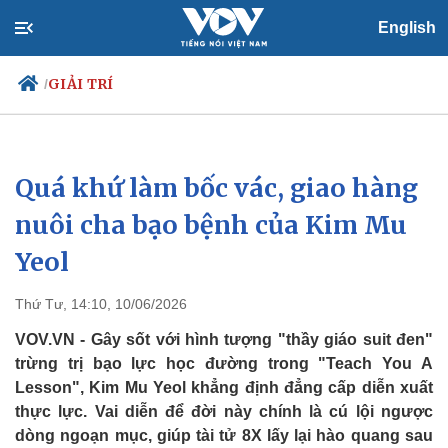
English
GIẢI TRÍ
/
Quá khứ làm bốc vác, giao hàng
Chính trị
Xã hội
Đảng
Tin 24h
nuôi cha bạo bệnh của Kim Mu
Tổ chức nhân sự
Dự báo thời tiết
Yeol
Quốc hội
Giáo dục
Nhận diện sự thật
Dấu ấn VOV
Việc làm
Thứ Tư, 14:10, 10/06/2026
Biển đảo
VOV.VN - Gây sốt với hình tượng "thầy giáo suit đen"
trừng trị bạo lực học đường trong "Teach You A
Lesson", Kim Mu Yeol khẳng định đẳng cấp diễn xuất
thực lực. Vai diễn để đời này chính là cú lội ngược
dòng ngoạn mục, giúp tài tử 8X lấy lại hào quang sau