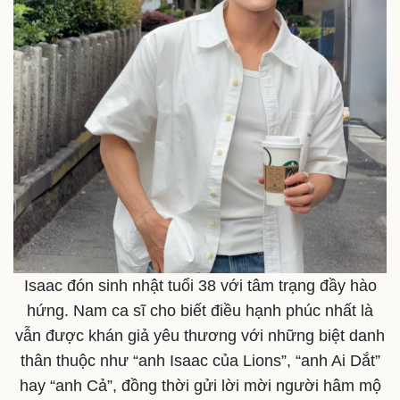
Thế giới
Multimedia
Quan sát
Video
Isaac đón sinh nhật tuổi 38 với tâm trạng đầy hào
Cuộc sống đó đây
Ảnh
hứng. Nam ca sĩ cho biết điều hạnh phúc nhất là
Hồ sơ
E-Magazine
vẫn được khán giả yêu thương với những biệt danh
Infographic
thân thuộc như “anh Isaac của Lions”, “anh Ai Dắt”
hay “anh Cả”, đồng thời gửi lời mời người hâm mộ