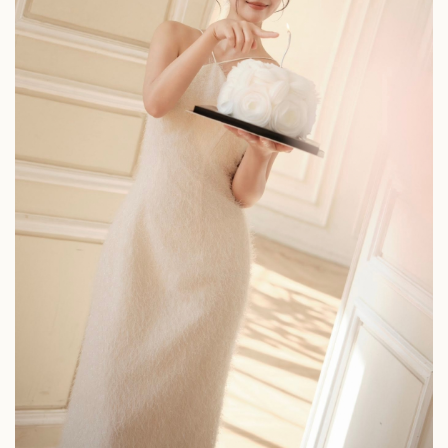
Thể thao
Ô tô - Xe máy
Bóng đá
Ô tô
Lịch thi đấu bóng đá
Xe máy
Thế giới thể thao
Tư vấn
eSports
Hậu trường