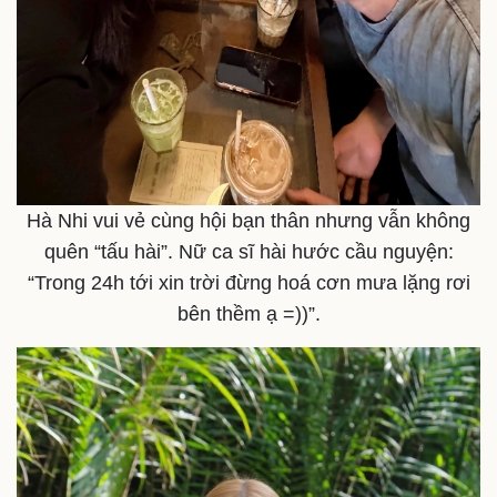
Hà Nhi vui vẻ cùng hội bạn thân nhưng vẫn không
quên “tấu hài”. Nữ ca sĩ hài hước cầu nguyện:
“Trong 24h tới xin trời đừng hoá cơn mưa lặng rơi
bên thềm ạ =))”.
Doanh nghiệp
Công nghệ
Thông tin doanh nghiệp
Sành điệu
Doanh nghiệp 24h
Tin Công nghệ
Doanh nhân
Trải nghiệm
Vì cộng đồng
Chuyển đổi số