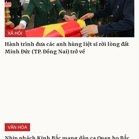
XÃ HỘI
Hành trình đưa các anh hùng liệt sĩ rời lòng đất
Minh Đức (TP. Đồng Nai) trở về
VĂN HÓA
Nhịp phách Kinh Bắc mang dân ca Quan họ Bắc