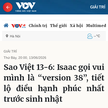
GIẢI TRÍ
Chính trị
Thế giới
Xã hội
Multimedi
--°C
Hà Nội
GIẢI TRÍ
Thứ Bảy, 20:00, 13/06/2026
Chính trị
Xã hội
Sao Việt 13-6: Isaac gọi vui
Đảng
Tin 24h
Tổ chức nhân sự
Dự báo thời tiết
mình là “version 38”, tiết
Quốc hội
Giáo dục
Nhận diện sự thật
Dấu ấn VOV
lộ điều hạnh phúc nhất
Việc làm
Biển đảo
trước sinh nhật