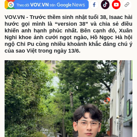
VOV.VN - Trước thềm sinh nhật tuổi 38, Isaac hài
hước gọi mình là “version 38” và chia sẻ điều
khiến anh hạnh phúc nhất. Bên cạnh đó, Xuân
Nghi khoe ảnh cưới ngọt ngào, Hồ Ngọc Hà hội
ngộ Chi Pu cùng nhiều khoảnh khắc đáng chú ý
của sao Việt trong ngày 13/6.