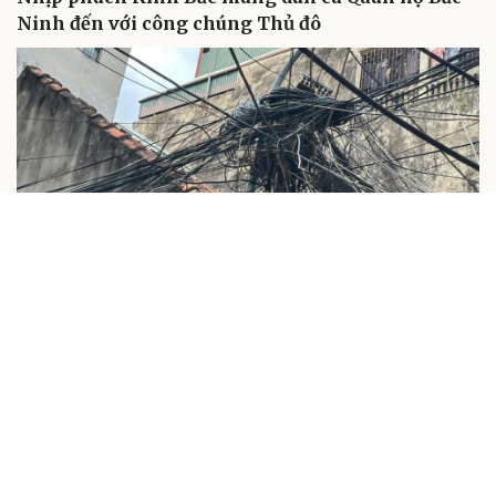
Ninh đến với công chúng Thủ đô
XÃ HỘI
Dây điện, cáp viễn thông chằng chịt chùng võng
bủa vây ngõ phố Hà Nội, mất an toàn