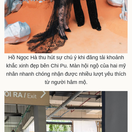
Hồ Ngọc Hà thu hút sự chú ý khi đăng tải khoảnh
khắc xinh đẹp bên Chi Pu. Màn hội ngộ của hai mỹ
nhân nhanh chóng nhận được nhiều lượt yêu thích
từ người hâm mộ.
Kinh tế
Thị trường
Bất động sản
Giá vàng
Khởi nghiệp
Tiêu dùng
Tỷ giá
Chứng khoán
Giá cà phê