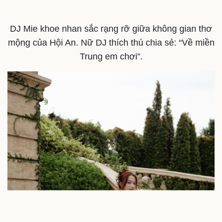
DJ Mie khoe nhan sắc rạng rỡ giữa không gian thơ
mộng của Hội An. Nữ DJ thích thú chia sẻ: “Về miền
Trung em chơi”.
Sức khỏe
Đời sống
Dinh dưỡng - món ngon
Nhà đẹp
Cây thuốc
Blog
Sản phụ khoa
Tình yêu - Gia đình
Nhi khoa
Nam khoa