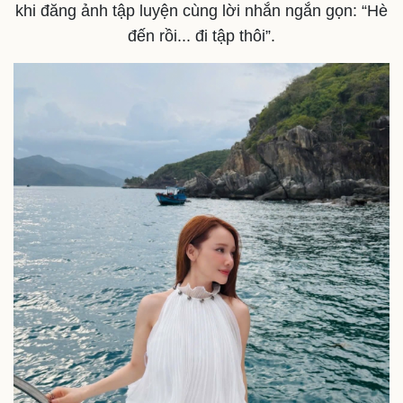
khi đăng ảnh tập luyện cùng lời nhắn ngắn gọn: “Hè
đến rồi... đi tập thôi”.
Pháp luật
Quân sự - Quốc phòng
Vụ án
Vũ khí
Tin nóng
Việt Nam
Tư vấn luật
Phân tích