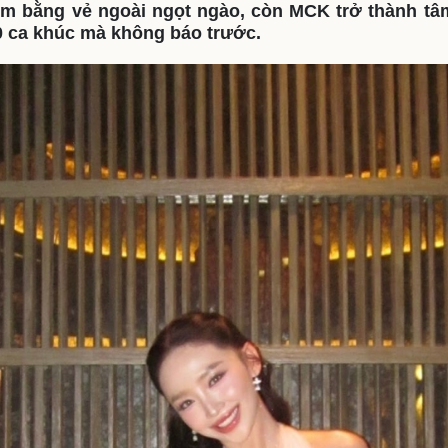
m bằng vẻ ngoài ngọt ngào, còn MCK trở thành tâ
eSports
V
 ca khúc mà không báo trước.
Hậu trường
Văn hóa
Giải trí
D
Sân khấu - Điện ảnh
Nghệ sĩ
Văn học
Thời trang
Âm nhạc
Sao Việt
c
Di sản