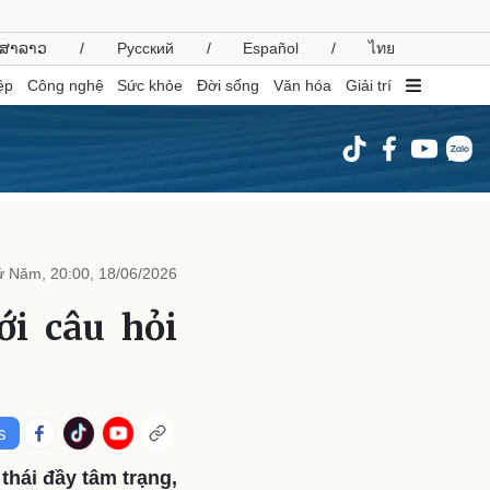
ສາລາວ
/
Русский
/
Español
/
ไทย
ệp
Công nghệ
Sức khỏe
Đời sống
Văn hóa
Giải trí
inh tế
Thị trường
ất động sản
Giá vàng
 Năm, 20:00, 18/06/2026
hởi nghiệp
Tiêu dùng
Tỷ giá
ới câu hỏi
Chứng khoán
Giá cà phê
oanh nghiệp
Công nghệ
hông tin doanh nghiệp
Sành điệu
Doanh nghiệp 24h
Tin Công nghệ
thái đầy tâm trạng,
Doanh nhân
Trải nghiệm