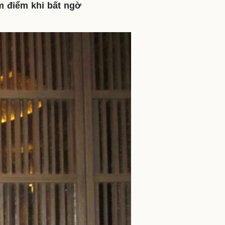
m điểm khi bất ngờ
ì cộng đồng
Chuyển đổi số
u lịch
Podcast
Tư vấn
Câu chuyện thời sự
Săn Tour
Đọc truyện đêm khuya
heck-in
Cửa sổ tình yêu
Kể chuyện cho bé
Hạt giống tâm hồn