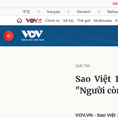
VO
中文
/
français
/
Deutsch
/
Bahas
Chính trị
Xã hội
Thế giới
Multimedia
K
Chính trị
Xã hội
Đảng
Tin 24h
GIẢI TRÍ
Tổ chức nhân sự
Dự báo thời tiết
Quốc hội
Giáo dục
Sao Việt 
Nhận diện sự thật
Dấu ấn VOV
Việc làm
"Người c
Biển đảo
Pháp luật
Quân sự - Quốc phòng
Vụ án
Vũ khí
Tin nóng
Việt Nam
VOV.VN - Sao Việt 
Tư vấn luật
Phân tích