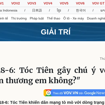
V1
VOV2
VOV3
VOV4
VOV5
VOV6
VOV GT
a Indonesia
/
日本語
/
ខ្មែរ
/
한국어
/
ພາ
inh tế
Thị trường
Pháp luật
Thể thao
Ô tô - Xe máy
Doanh nghi
GIẢI TRÍ
Thế giới
Multimedia
K
Quan sát
Video
B
Thứ
Cuộc sống đó đây
Ảnh
K
Hồ sơ
E-Magazine
18-6: Tóc Tiên gây chú ý v
Infographic
òn thương em không?"
Thể thao
Ô tô - Xe máy
D
Bóng đá
Ô tô
T
Lịch thi đấu bóng đá
Xe máy
18-6: Tóc Tiên khiến dân mạng tò mò với dòng trạng 
Thế giới thể thao
Tư vấn