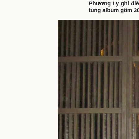
Phương Ly ghi điể
tung album gồm 30
Sức khỏe
Đời sống
Dinh dưỡng - món ngon
Nhà đẹp
Cây thuốc
Blog
Sản phụ khoa
Tình yêu - Gia đình
Nhi khoa
Nam khoa
Làm đẹp - giảm cân
Phòng mạch online
Ăn sạch sống khỏe
Cải chính