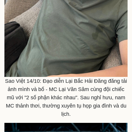
Thế giới
Multimedia
Quan sát
Video
Cuộc sống đó đây
Ảnh
Hồ sơ
E-Magazine
Infographic
Sao Việt 14/10: Đạo diễn Lại Bắc Hải Đăng đăng tải
ảnh mình và bố - MC Lại Văn Sâm cùng đội chiếc
mũ với "2 số phận khác nhau". Sau nghỉ hưu, nam
MC thảnh thơi, thường xuyên tụ họp gia đình và du
lịch.