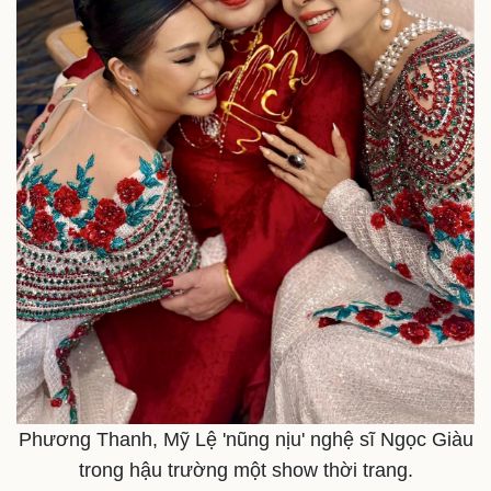
Pháp luật
Quân sự - Quốc phòng
Vụ án
Vũ khí
Tin nóng
Việt Nam
Tư vấn luật
Phân tích
Phương Thanh, Mỹ Lệ 'nũng nịu' nghệ sĩ Ngọc Giàu
trong hậu trường một show thời trang.