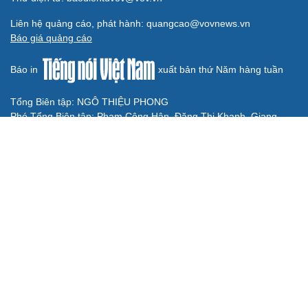
Liên hệ quảng cáo, phát hành: quangcao@vovnews.vn
Báo giá quảng cáo
Báo in
xuất bản thứ Năm hàng tuần
Tổng Biên tập: NGÔ THIỆU PHONG
Phó Tổng Biên tập: Phạm Công Hân, Đặng Thị Khanh, Giang
Trung Sơn, Nguyễn Tuyết Yến
Cơ quan chủ quản: ĐÀI TIẾNG NÓI VIỆT NAM
Không được sao chép lại bất kỳ thông tin nào từ website này khi
chưa có sự đồng ý bằng văn bản của Báo Điện tử Tiếng nói Việt
Nam