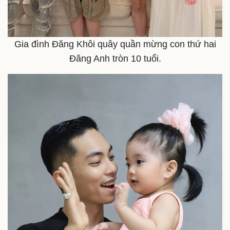
Thể thao
Ô tô - Xe máy
Bóng đá
Ô tô
Gia đình Đăng Khôi quây quần mừng con thứ hai
Lịch thi đấu bóng đá
Xe máy
Thế giới thể thao
Tư vấn
Đăng Anh tròn 10 tuổi.
eSports
Hậu trường