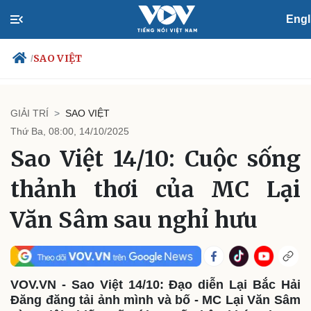
Engl
SAO VIỆT
/
GIẢI TRÍ
SAO VIỆT
Thứ Ba, 08:00, 14/10/2025
Chính trị
Xã hội
Sao Việt 14/10: Cuộc sống
Đảng
Tin 24h
Tổ chức nhân sự
Dự báo thời tiết
thảnh thơi của MC Lại
Quốc hội
Giáo dục
Nhận diện sự thật
Dấu ấn VOV
Văn Sâm sau nghỉ hưu
Việc làm
Biển đảo
VOV.VN - Sao Việt 14/10: Đạo diễn Lại Bắc Hải
Đăng đăng tải ảnh mình và bố - MC Lại Văn Sâm