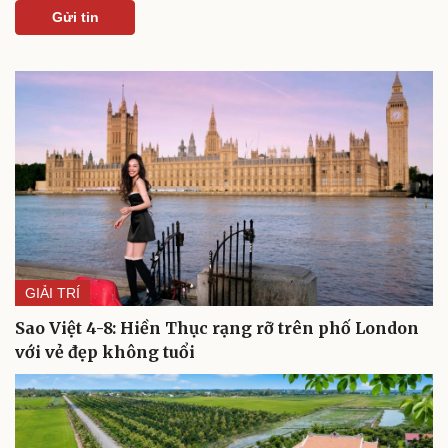
check-in
Cửa sổ tình yêu
Gửi tin
Kể chuyện cho bé
Hạt giống tâm hồn
GIẢI TRÍ
Sao Việt 4-8: Hiền Thục rạng rỡ trên phố London
với vẻ đẹp không tuổi