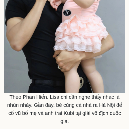
Theo Phan Hiển, Lisa chỉ cần nghe thấy nhạc là
Doanh nghiệp
Công nghệ
nhún nhảy. Gần đây, bé cùng cả nhà ra Hà Nội để
Thông tin doanh nghiệp
Sành điệu
cổ vũ bố mẹ và anh trai Kubi tại giải vô địch quốc
Doanh nghiệp 24h
Tin Công nghệ
Doanh nhân
Trải nghiệm
gia.
Vì cộng đồng
Chuyển đổi số