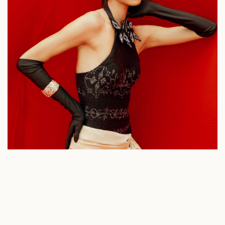
Văn hóa
Giải trí
Sân khấu - Điện ảnh
Nghệ sĩ
Văn học
Thời trang
Âm nhạc
Sao Việt
Di sản