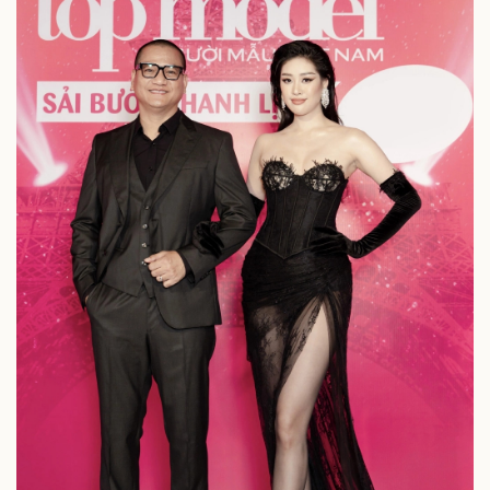
Sức khỏe
Đời sống
Dinh dưỡng - món ngon
Nhà đẹp
Cây thuốc
Blog
Sản phụ khoa
Tình yêu - Gia đình
Nhi khoa
Nam khoa
Làm đẹp - giảm cân
Phòng mạch online
Ăn sạch sống khỏe