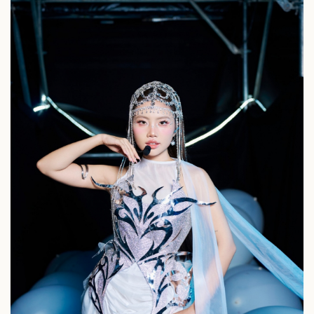
Kinh tế
Thị trường
Bất động sản
Giá vàng
Khởi nghiệp
Tiêu dùng
Tỷ giá