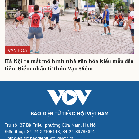
VĂN HÓA
Hà Nội ra mắt mô hình nhà văn hóa kiểu mẫu đầu
tiên: Điểm nhấn từ thôn Vạn Điểm
BÁO ĐIỆN TỬ TIẾNG NÓI VIỆT NAM
Trụ sở: 37 Bà Triệu, phường Cửa Nam, Hà Nội
Điện thoại: 84-24-22105148, 84-24-39785691
Thư điện tử: baodientuvov@vov.vn