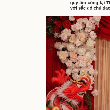
quy ấm cúng tại T
với sắc đỏ chủ đạo
Sức khỏe
Đời sống
Dinh dưỡng - món ngon
Nhà đẹp
Cây thuốc
Blog
Sản phụ khoa
Tình yêu - Gia đình
Nhi khoa
Nam khoa
Làm đẹp - giảm cân
Phòng mạch online
Ăn sạch sống khỏe
Cải chính