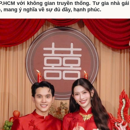
P.HCM với không gian truyền thống. Tư gia nhà gá
eSports
V
, mang ý nghĩa về sự đủ đầy, hạnh phúc.
Hậu trường
Văn hóa
Giải trí
D
Sân khấu - Điện ảnh
Nghệ sĩ
Văn học
Thời trang
Âm nhạc
Sao Việt
c
Di sản