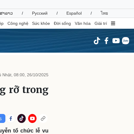
ສາລາວ
/
Русский
/
Español
/
ไทย
ệp
Công nghệ
Sức khỏe
Đời sống
Văn hóa
Giải trí
inh tế
Thị trường
ất động sản
Giá vàng
 Nhật, 08:00, 26/10/2025
hởi nghiệp
Tiêu dùng
Tỷ giá
g rỡ trong
Chứng khoán
Giá cà phê
oanh nghiệp
Công nghệ
hông tin doanh nghiệp
Sành điệu
Doanh nghiệp 24h
Tin Công nghệ
yễn tổ chức lễ vu
Doanh nhân
Trải nghiệm