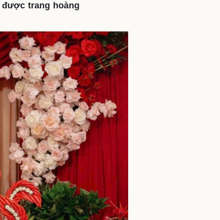
i được trang hoàng
ì cộng đồng
Chuyển đổi số
u lịch
Podcast
Tư vấn
Câu chuyện thời sự
Săn Tour
Đọc truyện đêm khuya
heck-in
Cửa sổ tình yêu
Kể chuyện cho bé
Hạt giống tâm hồn