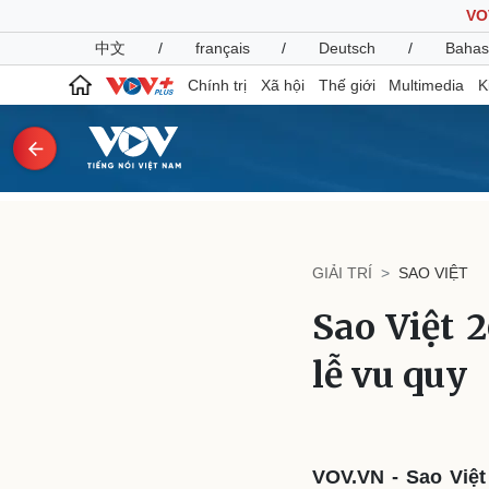
VO
中文
/
français
/
Deutsch
/
Bahas
Chính trị
Xã hội
Thế giới
Multimedia
K
Chính trị
Xã hội
Đảng
Tin 24h
GIẢI TRÍ
SAO VIỆT
Tổ chức nhân sự
Dự báo thời tiết
Quốc hội
Giáo dục
Sao Việt 
Nhận diện sự thật
Dấu ấn VOV
Việc làm
lễ vu quy
Biển đảo
Pháp luật
Quân sự - Quốc phòng
Vụ án
Vũ khí
Tin nóng
Việt Nam
VOV.VN - Sao Việ
Tư vấn luật
Phân tích