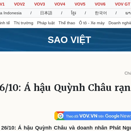
V1
VOV2
VOV3
VOV4
VOV5
VOV6
VOV GT
a Indonesia
/
日本語
/
ខ្មែរ
/
한국어
/
ພາ
inh tế
Thị trường
Pháp luật
Thể thao
Ô tô - Xe máy
Doanh nghi
SAO VIỆT
Thế giới
Multimedia
K
Quan sát
Video
B
Chủ
Cuộc sống đó đây
Ảnh
K
Hồ sơ
E-Magazine
26/10: Á hậu Quỳnh Châu rạn
Infographic
Thể thao
Ô tô - Xe máy
D
Bóng đá
Ô tô
T
Lịch thi đấu bóng đá
Xe máy
t 26/10: Á hậu Quỳnh Châu và doanh nhân Phát Ngu
Thế giới thể thao
Tư vấn