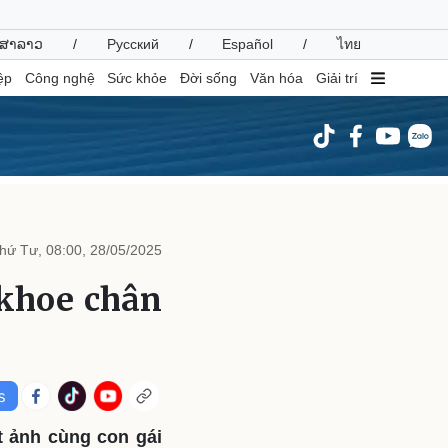
ສາລາວ
/
Русский
/
Español
/
ไทย
ệp
Công nghệ
Sức khỏe
Đời sống
Văn hóa
Giải trí
inh tế
Thị trường
ất động sản
Giá vàng
hứ Tư, 08:00, 28/05/2025
hởi nghiệp
Tiêu dùng
Tỷ giá
 khoe chân
Chứng khoán
Giá cà phê
oanh nghiệp
Công nghệ
hông tin doanh nghiệp
Sành điệu
Doanh nghiệp 24h
Tin Công nghệ
t ảnh cùng con gái
Doanh nhân
Trải nghiệm