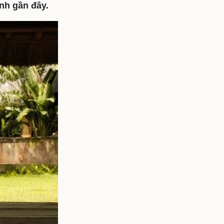
nh gần đây.
ì cộng đồng
Chuyển đổi số
u lịch
Podcast
Tư vấn
Câu chuyện thời sự
Săn Tour
Đọc truyện đêm khuya
heck-in
Cửa sổ tình yêu
Kể chuyện cho bé
Hạt giống tâm hồn