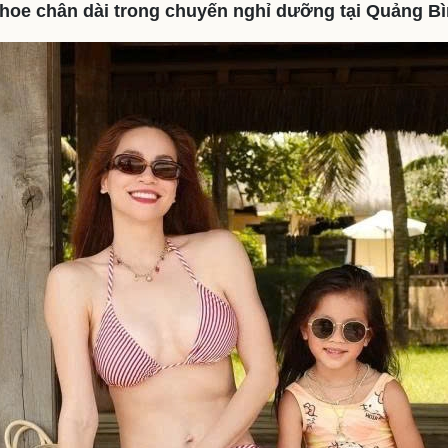
khoe chân dài trong chuyến nghỉ dưỡng tại Quảng Bì
eSports
V
Hậu trường
Văn hóa
Giải trí
D
Sân khấu - Điện ảnh
Nghệ sĩ
Văn học
Thời trang
Âm nhạc
Sao Việt
c
Di sản