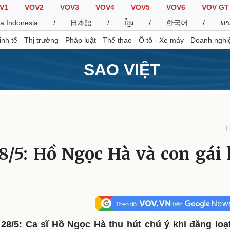
V1
VOV2
VOV3
VOV4
VOV5
VOV6
VOV GT
a Indonesia
/
日本語
/
ខ្មែរ
/
한국어
/
ພາ
inh tế
Thị trường
Pháp luật
Thể thao
Ô tô - Xe máy
Doanh nghi
SAO VIỆT
Thế giới
Multimedia
K
Quan sát
Video
B
T
Cuộc sống đó đây
Ảnh
K
Hồ sơ
E-Magazine
28/5: Hồ Ngọc Hà và con gái
Infographic
Thể thao
Ô tô - Xe máy
D
Bóng đá
Ô tô
T
Lịch thi đấu bóng đá
Xe máy
 28/5: Ca sĩ Hồ Ngọc Hà thu hút chú ý khi đăng loạ
Thế giới thể thao
Tư vấn