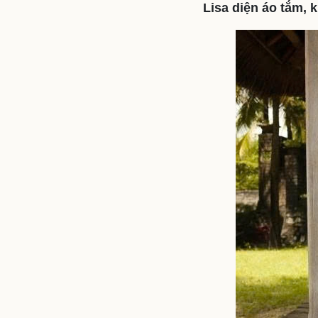
Lisa diện áo tắm, 
Sức khỏe
Đời sống
Dinh dưỡng - món ngon
Nhà đẹp
Cây thuốc
Blog
Sản phụ khoa
Tình yêu - Gia đình
Nhi khoa
Nam khoa
Làm đẹp - giảm cân
Phòng mạch online
Ăn sạch sống khỏe
Cải chính