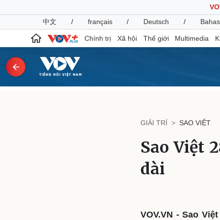
VO
中文
/
français
/
Deutsch
/
Bahas
Chính trị
Xã hội
Thế giới
Multimedia
K
Chính trị
Xã hội
Đảng
Tin 24h
GIẢI TRÍ
SAO VIỆT
Tổ chức nhân sự
Dự báo thời tiết
Quốc hội
Giáo dục
Sao Việt 
Nhận diện sự thật
Dấu ấn VOV
Việc làm
dài
Biển đảo
Pháp luật
Quân sự - Quốc phòng
Vụ án
Vũ khí
Tin nóng
Việt Nam
VOV.VN - Sao Việt
Tư vấn luật
Phân tích