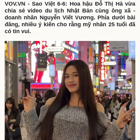
VOV.VN - Sao Việt 6-6: Hoa hậu Đỗ Thị Hà vừa
chia sẻ video du lịch Nhật Bản cùng ông xã -
doanh nhân Nguyễn Viết Vương. Phía dưới bài
đăng, nhiều ý kiến cho rằng mỹ nhân 25 tuổi đã
có tin vui.