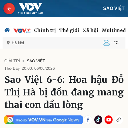
SAO VIỆT
Chính trị
Thế giới
Xã hội
Multimedi
--°C
Hà Nội
GIẢI TRÍ
SAO VIỆT
Thứ Bảy, 20:00, 06/06/2026
Chính trị
Xã hội
Sao Việt 6-6: Hoa hậu Đỗ
Đảng
Tin 24h
Tổ chức nhân sự
Dự báo thời tiết
Thị Hà bị đồn đang mang
Quốc hội
Giáo dục
Nhận diện sự thật
Dấu ấn VOV
thai con đầu lòng
Việc làm
Biển đảo