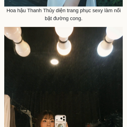
Hoa hậu Thanh Thủy diện trang phục sexy làm nổi
bật đường cong.
Doanh nghiệp
Công nghệ
Thông tin doanh nghiệp
Sành điệu
Doanh nghiệp 24h
Tin Công nghệ
Doanh nhân
Trải nghiệm
Vì cộng đồng
Chuyển đổi số