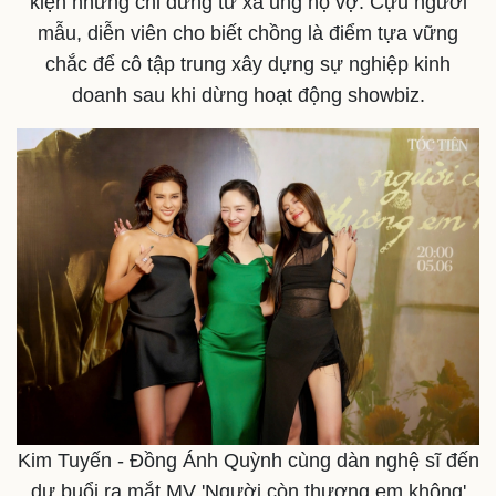
kiện nhưng chỉ đứng từ xa ủng hộ vợ. Cựu người
mẫu, diễn viên cho biết chồng là điểm tựa vững
chắc để cô tập trung xây dựng sự nghiệp kinh
doanh sau khi dừng hoạt động showbiz.
Kim Tuyến - Đồng Ánh Quỳnh cùng dàn nghệ sĩ đến
dự buổi ra mắt MV 'Người còn thương em không'
Pháp luật
Quân sự - Quốc phòng