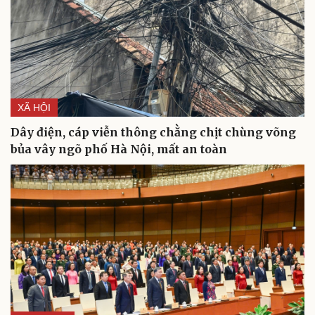
Du lịch
Podcast
Tư vấn
Câu chuyện thời sự
Săn Tour
Đọc truyện đêm khuya
check-in
Cửa sổ tình yêu
Kể chuyện cho bé
Hạt giống tâm hồn
XÃ HỘI
Dây điện, cáp viễn thông chằng chịt chùng võng
bủa vây ngõ phố Hà Nội, mất an toàn