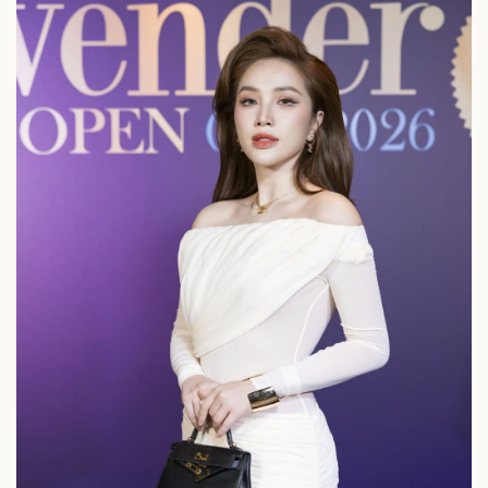
Sức khỏe
Đời sống
Dinh dưỡng - món ngon
Nhà đẹp
Cây thuốc
Blog
Sản phụ khoa
Tình yêu - Gia đình
Nhi khoa
Nam khoa
Làm đẹp - giảm cân
Phòng mạch online
Ăn sạch sống khỏe