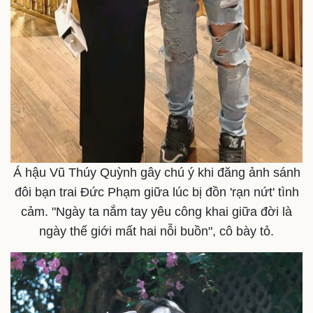
Á hậu Vũ Thúy Quỳnh gây chú ý khi đăng ảnh sánh
đôi bạn trai Đức Phạm giữa lúc bị đồn 'rạn nứt' tình
cảm. "Ngày ta nắm tay yêu công khai giữa đời là
Thể thao
Ô tô - Xe máy
ngày thế giới mất hai nỗi buồn", cô bày tỏ.
Bóng đá
Ô tô
Lịch thi đấu bóng đá
Xe máy
Thế giới thể thao
Tư vấn
eSports
Hậu trường