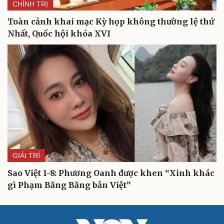
CHÍNH TRỊ
Toàn cảnh khai mạc Kỳ họp không thường lệ thứ
Nhất, Quốc hội khóa XVI
GIẢI TRÍ
Sao Việt 1-8: Phương Oanh được khen “Xinh khác
gì Phạm Băng Băng bản Việt”
Cải chính