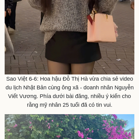
Thế giới
Multimedia
Quan sát
Video
Cuộc sống đó đây
Ảnh
Hồ sơ
E-Magazine
Sao Việt 6-6: Hoa hậu Đỗ Thị Hà vừa chia sẻ video
Infographic
du lịch Nhật Bản cùng ông xã - doanh nhân Nguyễn
Viết Vương. Phía dưới bài đăng, nhiều ý kiến cho
rằng mỹ nhân 25 tuổi đã có tin vui.