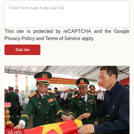
This site is protected by reCAPTCHA and the Google
Văn hóa
Giải trí
Privacy Policy
and
Terms of Service
apply.
Sân khấu - Điện ảnh
Nghệ sĩ
Văn học
Thời trang
Gửi tin
Âm nhạc
Sao Việt
Di sản
XÃ HỘI