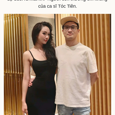
của ca sĩ Tóc Tiên.
Vụ án
Vũ khí
Tin nóng
Việt Nam
Tư vấn luật
Phân tích