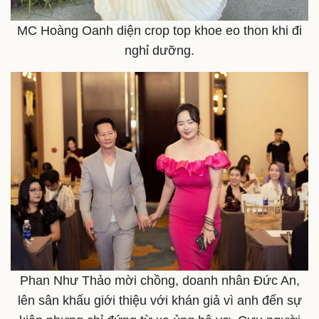
MC Hoàng Oanh diện crop top khoe eo thon khi đi
nghỉ dưỡng.
Kinh tế
Thị trường
Bất động sản
Giá vàng
Khởi nghiệp
Tiêu dùng
Tỷ giá
Chứng khoán
Giá cà phê
Phan Như Thảo mời chồng, doanh nhân Đức An,
lên sân khấu giới thiệu với khán giả vì anh đến sự