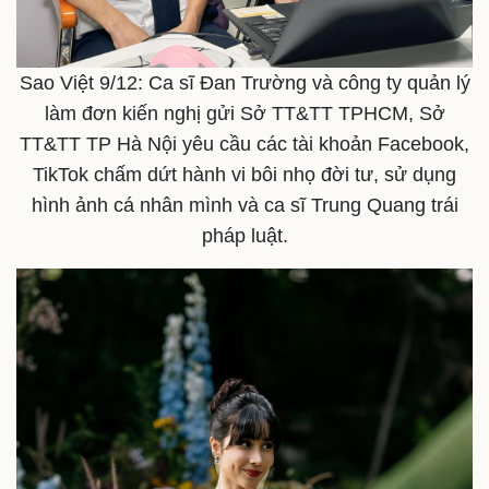
Sao Việt 9/12: Ca sĩ Đan Trường và công ty quản lý
làm đơn kiến nghị gửi Sở TT&TT TPHCM, Sở
Thế giới
Multimedia
TT&TT TP Hà Nội yêu cầu các tài khoản Facebook,
Quan sát
Video
TikTok chấm dứt hành vi bôi nhọ đời tư, sử dụng
Cuộc sống đó đây
Ảnh
hình ảnh cá nhân mình và ca sĩ Trung Quang trái
Hồ sơ
E-Magazine
Infographic
pháp luật.