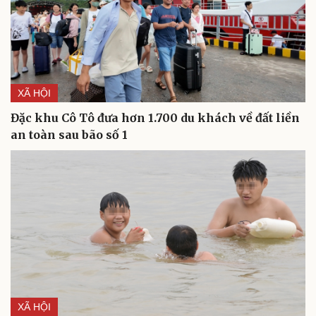
XÃ HỘI
Đặc khu Cô Tô đưa hơn 1.700 du khách về đất liền
an toàn sau bão số 1
Du lịch
Podcast
XÃ HỘI