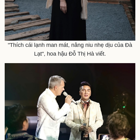
"Thích cái lạnh man mát, nâng niu nhẹ dịu của Đà
Lạt", hoa hậu Đỗ Thị Hà viết.
Pháp luật
Quân sự - Quốc phòng
Vụ án
Vũ khí
Tin nóng
Việt Nam
Tư vấn luật
Phân tích