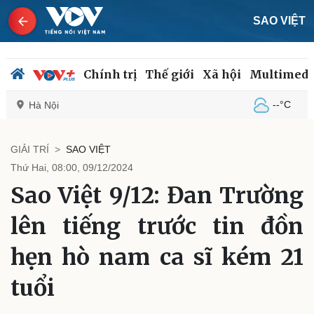
SAO VIỆT
Chính trị
Thế giới
Xã hội
Multimedi
--°C
Hà Nội
GIẢI TRÍ
SAO VIỆT
Thứ Hai, 08:00, 09/12/2024
Chính trị
Xã hội
Sao Việt 9/12: Đan Trường
Đảng
Tin 24h
Tổ chức nhân sự
Dự báo thời tiết
lên tiếng trước tin đồn
Quốc hội
Giáo dục
Nhận diện sự thật
Dấu ấn VOV
hẹn hò nam ca sĩ kém 21
Việc làm
Biển đảo
tuổi