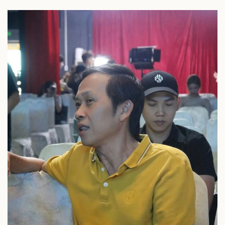
Thể thao
Ô tô - Xe máy
Bóng đá
Ô tô
Lịch thi đấu bóng đá
Xe máy
Thế giới thể thao
Tư vấn
eSports
Hậu trường