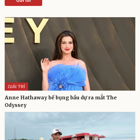
Gửi tin
Văn hóa
Giải trí
Sân khấu - Điện ảnh
Nghệ sĩ
Văn học
Thời trang
Âm nhạc
Sao Việt
Di sản
GIẢI TRÍ
Anne Hathaway bế bụng bầu dự ra mắt The
Odyssey