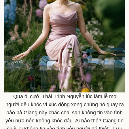
"Qua đi cưới Thái Trinh Nguyễn lúc làm lễ mọi
người đều khóc vì xúc động xong chúng nó quay ra
bảo bà Giang này chắc chai sạn không tin vào tình
Kinh tế
Thị trường
yêu nữa nên không khóc đâu. Ai bảo thế? Giang tin
Bất động sản
Giá vàng
chứ, ai không tin vào tình yêu người đó thiệt", Lưu