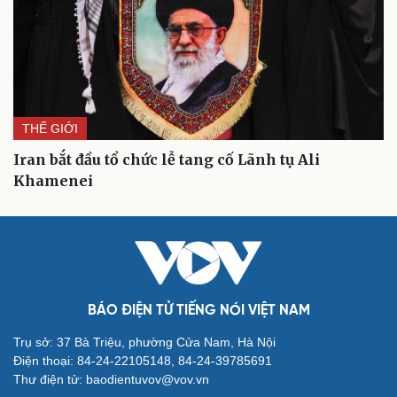
THẾ GIỚI
Iran bắt đầu tổ chức lễ tang cố Lãnh tụ Ali
Khamenei
Cải chính
BÁO ĐIỆN TỬ TIẾNG NÓI VIỆT NAM
Trụ sở: 37 Bà Triệu, phường Cửa Nam, Hà Nội
Điện thoại: 84-24-22105148, 84-24-39785691
Thư điện tử: baodientuvov@vov.vn