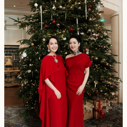
Sức khỏe
Đời sống
Dinh dưỡng - món ngon
Nhà đẹp
Cây thuốc
Blog
Sản phụ khoa
Tình yêu - Gia đình
Nhi khoa
Nam khoa
Làm đẹp - giảm cân
Phòng mạch online
Ăn sạch sống khỏe