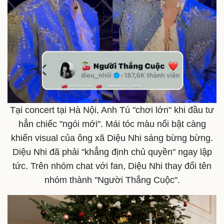
Doanh nhân
Trải nghiệm
Vì cộng đồng
Chuyển đổi số
Tại concert tại Hà Nội, Anh Tú "chơi lớn" khi đầu tư
hẳn chiếc "ngói mới". Mái tóc màu nổi bật càng
khiến visual của ông xã Diệu Nhi sáng bừng bừng.
Diệu Nhi đã phải "khẳng định chủ quyền" ngay lập
tức. Trên nhóm chat với fan, Diệu Nhi thay đổi tên
nhóm thành "Người Thắng Cuộc".