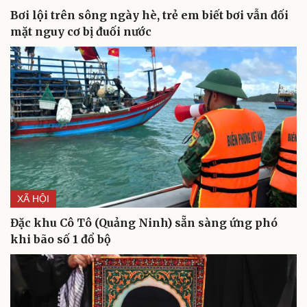
Tư vấn
Câu chuyện thời sự
Bơi lội trên sông ngày hè, trẻ em biết bơi vẫn đối
Săn Tour
Đọc truyện đêm khuya
mặt nguy cơ bị đuối nước
check-in
Cửa sổ tình yêu
Kể chuyện cho bé
Hạt giống tâm hồn
XÃ HỘI
Đặc khu Cô Tô (Quảng Ninh) sẵn sàng ứng phó
khi bão số 1 đổ bộ