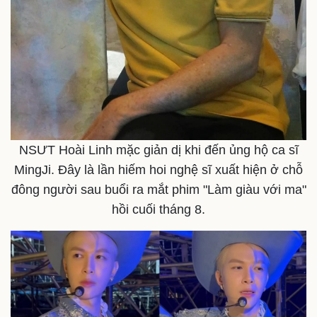
NSƯT Hoài Linh mặc giản dị khi đến ủng hộ ca sĩ
MingJi. Đây là lần hiếm hoi nghệ sĩ xuất hiện ở chỗ
đông người sau buổi ra mắt phim "Làm giàu với ma"
hồi cuối tháng 8.
Doanh nghiệp
Công nghệ
Thông tin doanh nghiệp
Sành điệu
Doanh nghiệp 24h
Tin Công nghệ