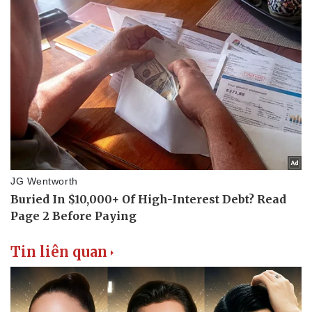
Văn hóa
Giải trí
Sân khấu - Điện ảnh
Nghệ sĩ
Văn học
Thời trang
Âm nhạc
Sao Việt
Di sản
Tin liên quan