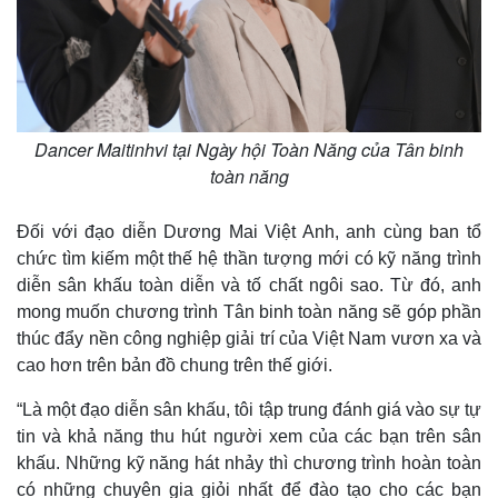
Dancer Maitinhvi tại Ngày hội Toàn Năng của Tân binh
toàn năng
Đối với đạo diễn Dương Mai Việt Anh, anh cùng ban tổ
chức tìm kiếm một thế hệ thần tượng mới có kỹ năng trình
Pháp luật
Quân sự - Quốc phòng
diễn sân khấu toàn diễn và tố chất ngôi sao. Từ đó, anh
Vụ án
Vũ khí
mong muốn chương trình Tân binh toàn năng sẽ góp phần
Tin nóng
Việt Nam
thúc đẩy nền công nghiệp giải trí của Việt Nam vươn xa và
Tư vấn luật
Phân tích
cao hơn trên bản đồ chung trên thế giới.
“Là một đạo diễn sân khấu, tôi tập trung đánh giá vào sự tự
tin và khả năng thu hút người xem của các bạn trên sân
khấu. Những kỹ năng hát nhảy thì chương trình hoàn toàn
có những chuyên gia giỏi nhất để đào tạo cho các bạn