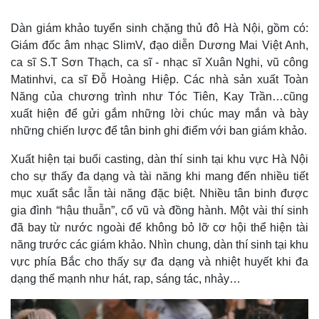
Dàn giám khảo tuyển sinh chặng thủ đô Hà Nội, gồm có:
Giám đốc âm nhạc SlimV, đạo diễn Dương Mai Việt Anh,
Thế giới
Multimedia
ca sĩ S.T Sơn Thạch, ca sĩ - nhạc sĩ Xuân Nghi, vũ công
Quan sát
Video
Matinhvi, ca sĩ Đỗ Hoàng Hiệp. Các nhà sản xuất Toàn
Cuộc sống đó đây
Ảnh
Năng của chương trình như Tóc Tiên, Kay Trần…cũng
Hồ sơ
E-Magazine
xuất hiện để gửi gắm những lời chúc may mắn và bày
Infographic
những chiến lược để tân binh ghi điểm với ban giám khảo.
Xuất hiện tại buổi casting, dàn thí sinh tại khu vực Hà Nội
cho sự thấy đa dạng và tài năng khi mang đến nhiều tiết
mục xuất sắc lẫn tài năng đặc biệt. Nhiều tân binh được
gia đình “hậu thuẫn”, cổ vũ và đồng hành. Một vài thí sinh
đã bay từ nước ngoài để không bỏ lỡ cơ hội thể hiện tài
năng trước các giám khảo. Nhìn chung, dàn thí sinh tại khu
vực phía Bắc cho thấy sự đa dạng và nhiệt huyết khi đa
dạng thế mạnh như hát, rap, sáng tác, nhảy…