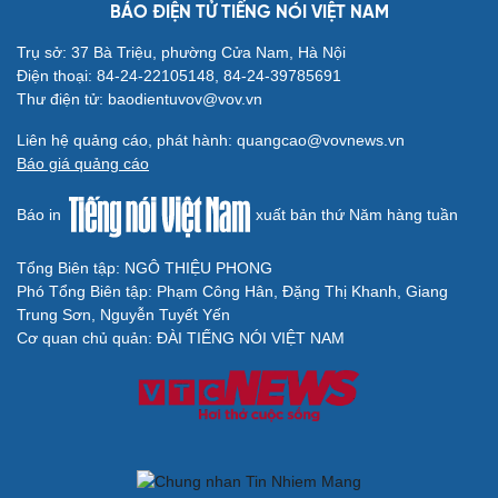
BÁO ĐIỆN TỬ TIẾNG NÓI VIỆT NAM
Trụ sở: 37 Bà Triệu, phường Cửa Nam, Hà Nội
Điện thoại: 84-24-22105148, 84-24-39785691
Thư điện tử: baodientuvov@vov.vn
Liên hệ quảng cáo, phát hành: quangcao@vovnews.vn
Báo giá quảng cáo
Báo in
xuất bản thứ Năm hàng tuần
Tổng Biên tập: NGÔ THIỆU PHONG
Phó Tổng Biên tập: Phạm Công Hân, Đặng Thị Khanh, Giang
Trung Sơn, Nguyễn Tuyết Yến
Cơ quan chủ quản: ĐÀI TIẾNG NÓI VIỆT NAM