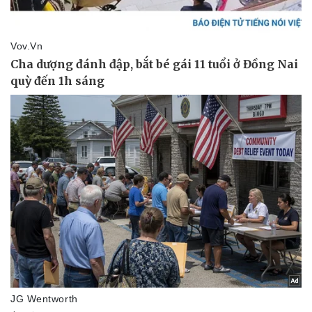
Sức khỏe
Đời sống
Dinh dưỡng - món ngon
Nhà đẹp
Cây thuốc
Blog
Sản phụ khoa
Tình yêu - Gia đình
Nhi khoa
Nam khoa
Làm đẹp - giảm cân
Phòng mạch online
Ăn sạch sống khỏe