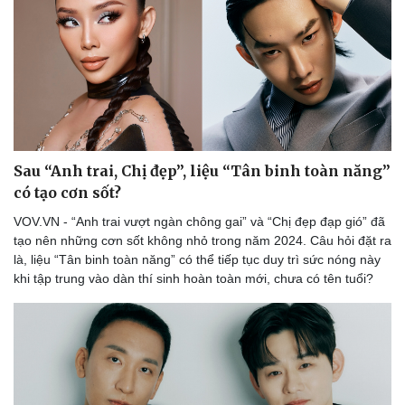
Du lịch
Podcast
Tư vấn
Câu chuyện thời sự
Săn Tour
Đọc truyện đêm khuya
check-in
Cửa sổ tình yêu
Kể chuyện cho bé
Hạt giống tâm hồn
Sau “Anh trai, Chị đẹp”, liệu “Tân binh toàn năng”
có tạo cơn sốt?
VOV.VN - “Anh trai vượt ngàn chông gai” và “Chị đẹp đạp gió” đã
tạo nên những cơn sốt không nhỏ trong năm 2024. Câu hỏi đặt ra
là, liệu “Tân binh toàn năng” có thể tiếp tục duy trì sức nóng này
khi tập trung vào dàn thí sinh hoàn toàn mới, chưa có tên tuổi?