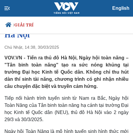
English
S.T Sơn Thạch, Slim V tuyển
sinh "Tân binh toàn năng" tại
GIẢI TRÍ
/
Hà Nội
Chủ Nhật, 14:38, 30/03/2025
Chính trị
Xã hội
VOV.VN - Tiến ra thủ đô Hà Nội, Ngày hội toàn năng –
Đảng
Tin 24h
"Tân binh toàn năng" tạo ra sức nóng khủng tại
Tổ chức nhân sự
Dự báo thời tiết
trường Đại học Kinh tế Quốc dân. Không chỉ thu hút
Quốc hội
Giáo dục
dàn thí sinh tài năng, chương trình có ghi nhận nhiều
Nhận diện sự thật
Dấu ấn VOV
câu chuyện đặc biệt và truyền cảm hứng.
Việc làm
Biển đảo
Tiếp nối hành trình tuyển sinh từ Nam ra Bắc, Ngày hội
Toàn Năng của Tân binh toàn năng hạ cánh tại trường Đại
học Kinh tế Quốc dân (NEU), thủ đô Hà Nội vào 2 ngày
29/3 và 30/3/2025.
Ngày hội Toàn Năng là mô hình tuyển sinh hình thức mới