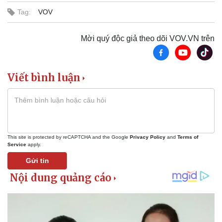
Tag:
VOV
Thể thao
Ô tô - Xe máy
Mời quý độc giả theo dõi VOV.VN trên
Bóng đá
Ô tô
Lịch thi đấu bóng đá
Xe máy
Thế giới thể thao
Tư vấn
Viết bình luận
eSports
Hậu trường
This site is protected by reCAPTCHA and the Google
Privacy Policy
and
Terms of
Service
apply.
Gửi tin