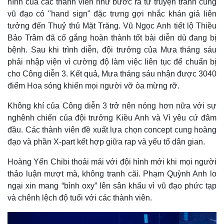
hình của các thành viên như bước ra từ truyện tranh cùng
vũ đạo có "hand sign" đặc trưng gợi nhắc khán giả liên
tưởng đến Thuỷ thủ Mặt Trăng. Vũ Ngọc Anh tiết lộ Thiều
Bảo Trâm đã cố gắng hoàn thành tốt bài diễn dù đang bị
bệnh. Sau khi trình diễn, đội trưởng của Mưa tháng sáu
phải nhập viện vì cường độ làm việc liên tục để chuẩn bị
cho Công diễn 3. Kết quả, Mưa tháng sáu nhận được 3040
điểm Hoa sóng khiến mọi người vỡ òa mừng rỡ.
Không khí của Công diễn 3 trở nên nóng hơn nữa với sự
nghênh chiến của đội trưởng Kiều Anh và Vì yêu cứ đâm
đầu. Các thành viên đề xuất lựa chọn concept cung hoàng
đạo và phần X-part kết hợp giữa rap và yếu tố dân gian.
Hoàng Yến Chibi thoải mái với đội hình mới khi mọi người
thảo luận mượt mà, không tranh cãi. Phạm Quỳnh Anh lo
ngại xin mang “bình oxy” lên sân khấu vì vũ đạo phức tạp
và chênh lệch độ tuổi với các thành viên.