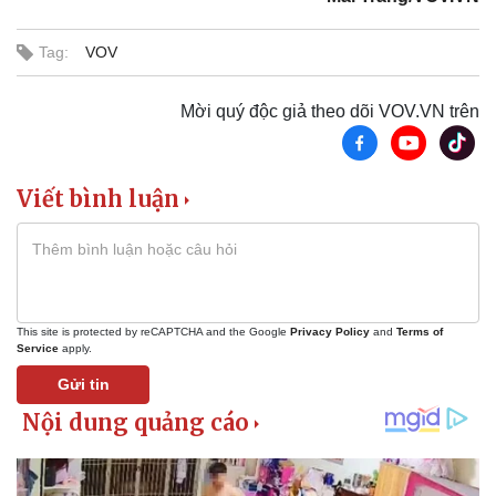
Tag:
VOV
Doanh nghiệp
Công nghệ
Mời quý độc giả theo dõi VOV.VN trên
Thông tin doanh nghiệp
Sành điệu
Doanh nghiệp 24h
Tin Công nghệ
Doanh nhân
Trải nghiệm
Vì cộng đồng
Chuyển đổi số
Viết bình luận
This site is protected by reCAPTCHA and the Google
Privacy Policy
and
Terms of
Service
apply.
Gửi tin