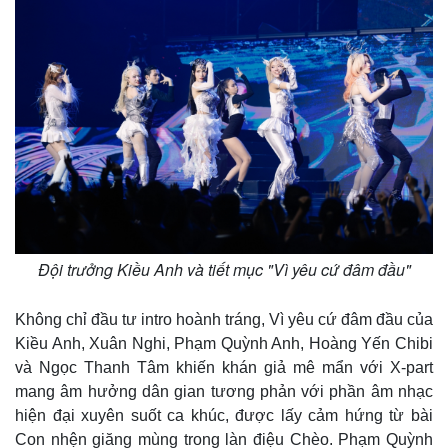
Thể thao
Ô tô - Xe máy
Bóng đá
Ô tô
Lịch thi đấu bóng đá
Xe máy
Thế giới thể thao
Tư vấn
eSports
Hậu trường
Đội trưởng Kiều Anh và tiết mục "Vì yêu cứ đâm đầu"
Không chỉ đầu tư intro hoành tráng, Vì yêu cứ đâm đầu của
Kiều Anh, Xuân Nghi, Phạm Quỳnh Anh, Hoàng Yến Chibi
và Ngọc Thanh Tâm khiến khán giả mê mẩn với X-part
mang âm hưởng dân gian tương phản với phần âm nhạc
hiện đại xuyên suốt ca khúc, được lấy cảm hứng từ bài
Con nhện giăng mùng trong làn điệu Chèo. Phạm Quỳnh