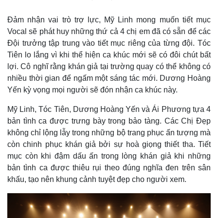
Đảm nhận vai trò trợ lực, Mỹ Linh mong muốn tiết mục
Vocal sẽ phát huy những thứ cả 4 chị em đã có sẵn để các
Đội trưởng tập trung vào tiết mục riêng của từng đội. Tóc
Tiên lo lắng vì khi thể hiện ca khúc mới sẽ có đôi chút bất
lợi. Cô nghĩ rằng khán giả tại trường quay có thể không có
nhiều thời gian để ngấm một sáng tác mới. Dương Hoàng
Yến kỳ vọng mọi người sẽ đón nhận ca khúc này.
Mỹ Linh, Tóc Tiên, Dương Hoàng Yến và Ái Phương tựa 4
bản tình ca được trưng bày trong bảo tàng. Các Chị Đẹp
không chỉ lộng lẫy trong những bộ trang phục ấn tượng mà
còn chinh phục khán giả bởi sự hoà giọng thiết tha. Tiết
mục còn khi đậm dấu ấn trong lòng khán giả khi những
bản tình ca được thiêu rụi theo đúng nghĩa đen trên sân
khấu, tạo nên khung cảnh tuyệt đẹp cho người xem.