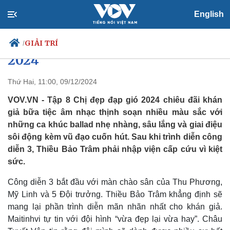
English
Thiều Bảo Trâm phải nhập viện
cấp cứu sau "Chị đẹp đạp gió
GIẢI TRÍ
/
2024"
Thứ Hai, 11:00, 09/12/2024
Chính trị
Xã hội
VOV.VN - Tập 8 Chị đẹp đạp gió 2024 chiêu đãi khán
Đảng
Tin 24h
giả bữa tiệc âm nhạc thịnh soạn nhiều màu sắc với
Tổ chức nhân sự
Dự báo thời tiết
những ca khúc ballad nhẹ nhàng, sâu lắng và giai điệu
Quốc hội
Giáo dục
sôi động kèm vũ đạo cuốn hút. Sau khi trình diễn công
Nhận diện sự thật
Dấu ấn VOV
diễn 3, Thiều Bảo Trâm phải nhập viện cấp cứu vì kiệt
Việc làm
sức.
Biển đảo
Công diễn 3 bắt đầu với màn chào sân của Thu Phương,
Mỹ Linh và 5 Đội trưởng. Thiều Bảo Trâm khẳng định sẽ
mang lại phần trình diễn mãn nhãn nhất cho khán giả.
Maitinhvi tự tin với đội hình “vừa đẹp lại vừa hay”. Châu