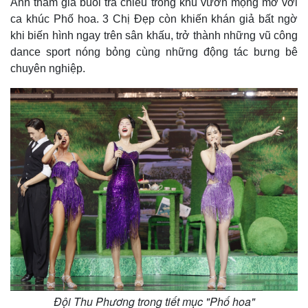
Anh tham gia buổi trà chiều trong khu vườn mộng mơ với
ca khúc Phố hoa. 3 Chị Đẹp còn khiến khán giả bất ngờ
khi biến hình ngay trên sân khấu, trở thành những vũ công
dance sport nóng bỏng cùng những động tác bưng bê
chuyên nghiệp.
Thế giới
Multimedia
Quan sát
Video
Cuộc sống đó đây
Ảnh
Hồ sơ
E-Magazine
Infographic
Đội Thu Phương trong tiết mục "Phố hoa"