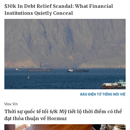
Văn hóa
Giải trí
Sân khấu - Điện ảnh
Nghệ sĩ
Văn học
Thời trang
Âm nhạc
Sao Việt
Di sản