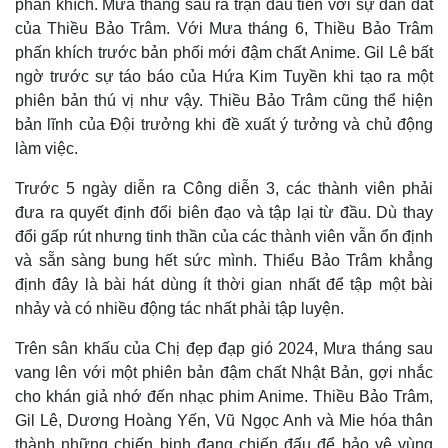
phấn khích. Mưa tháng sáu ra trận đầu tiên với sự dẫn dắt
của Thiều Bảo Trâm. Với Mưa tháng 6, Thiều Bảo Trâm
phấn khích trước bản phối mới đậm chất Anime. Gil Lê bất
ngờ trước sự táo báo của Hứa Kim Tuyền khi tạo ra một
phiên bản thú vị như vậy. Thiều Bảo Trâm cũng thể hiện
bản lĩnh của Đội trưởng khi đề xuất ý tưởng và chủ động
làm việc.
Trước 5 ngày diễn ra Công diễn 3, các thành viên phải
đưa ra quyết định đổi biên đạo và tập lại từ đầu. Dù thay
đổi gấp rút nhưng tinh thần của các thành viên vẫn ổn định
và sẵn sàng bung hết sức mình. Thiểu Bảo Trâm khẳng
định đây là bài hát dùng ít thời gian nhất để tập một bài
nhảy và có nhiều động tác nhất phải tập luyện.
Trên sân khấu của Chị đẹp đạp gió 2024, Mưa tháng sau
vang lên với một phiên bản đậm chất Nhật Bản, gợi nhắc
cho khán giả nhớ đến nhạc phim Anime. Thiều Bảo Trâm,
Gil Lê, Dương Hoàng Yến, Vũ Ngọc Anh và Mie hóa thân
thành những chiến binh đang chiến đấu để bảo vệ vùng