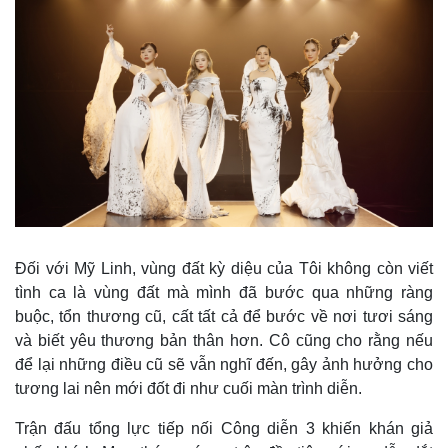
Kinh tế
Thị trường
Bất động sản
Giá vàng
Khởi nghiệp
Tiêu dùng
Tỷ giá
Chứng khoán
Đối với Mỹ Linh, vùng đất kỳ diệu của Tôi không còn viết
Giá cà phê
tình ca là vùng đất mà mình đã bước qua những ràng
buộc, tổn thương cũ, cất tất cả để bước về nơi tươi sáng
và biết yêu thương bản thân hơn. Cô cũng cho rằng nếu
để lại những điều cũ sẽ vẫn nghĩ đến, gây ảnh hưởng cho
tương lai nên mới đốt đi như cuối màn trình diễn.
Trận đấu tổng lực tiếp nối Công diễn 3 khiến khán giả