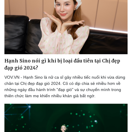
Du lịch
Podcast
Tư vấn
Câu chuyện thời sự
Săn Tour
Đọc truyện đêm khuya
check-in
Cửa sổ tình yêu
Kể chuyện cho bé
Hạt giống tâm hồn
Hạnh Sino nói gì khi bị loại đầu tiên tại Chị đẹp
đạp gió 2024?
VOV.VN - Hạnh Sino là nữ ca sĩ gây nhiều tiếc nuối khi vừa dừng
chân tại Chị đẹp đạp gió 2024. Cô có dịp chia sẻ nhiều hơn về
những ngày đầu hành trình "đạp gió" và sự chuyển mình trong
thiên chức làm mẹ khiến nhiều khán giả bất ngờ.