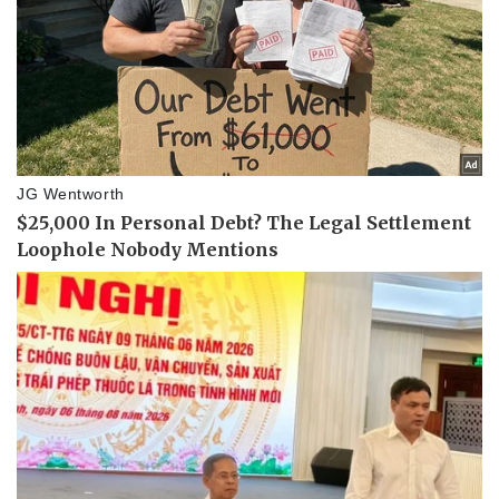
Sức khỏe
Đời sống
Dinh dưỡng - món ngon
Nhà đẹp
Cây thuốc
Blog
Sản phụ khoa
Tình yêu - Gia đình
Nhi khoa
Nam khoa
Làm đẹp - giảm cân
Phòng mạch online
Ăn sạch sống khỏe