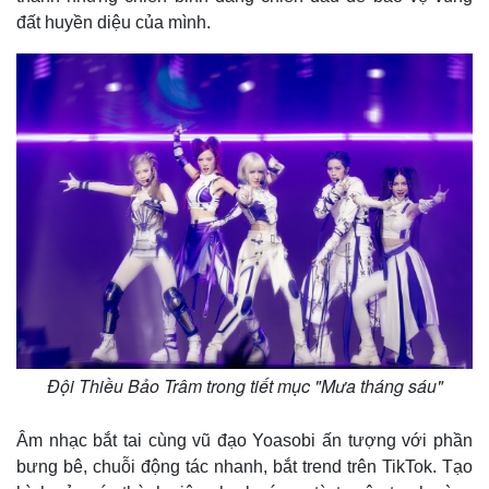
đất huyền diệu của mình.
Pháp luật
Quân sự - Quốc phòng
Vụ án
Vũ khí
Tin nóng
Việt Nam
Tư vấn luật
Phân tích
Đội Thiều Bảo Trâm trong tiết mục "Mưa tháng sáu"
Âm nhạc bắt tai cùng vũ đạo Yoasobi ấn tượng với phần
bưng bê, chuỗi động tác nhanh, bắt trend trên TikTok. Tạo