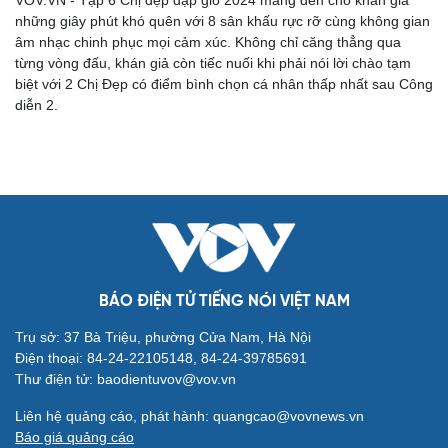
Cải chính
2 chị đẹp đầu tiên kết thúc hành trình "đạp gió
2024" là ai?
VOV.VN - Tập 6 Chị đẹp đạp gió 2024 mang đến cho khán giả
những giây phút khó quên với 8 sân khấu rực rỡ cùng không gian
âm nhạc chinh phục mọi cảm xúc. Không chỉ căng thẳng qua
từng vòng đấu, khán giả còn tiếc nuối khi phải nói lời chào tạm
biệt với 2 Chị Đẹp có điểm bình chọn cá nhân thấp nhất sau Công
diễn 2.