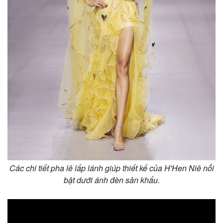
Các chi tiết pha lê lấp lánh giúp thiết kế của H'Hen Niê nổi
Kinh tế
Thị trường
bật dưới ánh đèn sân khấu.
Bất động sản
Giá vàng
Khởi nghiệp
Tiêu dùng
Tỷ giá
Chứng khoán