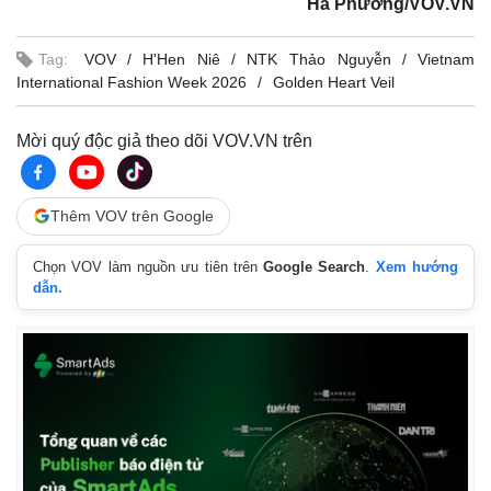
Hà Phương/VOV.VN
Thể thao
Ô tô - Xe máy
Bóng đá
Ô tô
Tag:
VOV
H'Hen Niê
NTK Thảo Nguyễn
Vietnam
Lịch thi đấu bóng đá
Xe máy
International Fashion Week 2026
Golden Heart Veil
Thế giới thể thao
Tư vấn
eSports
Hậu trường
Mời quý độc giả theo dõi VOV.VN trên
Thêm VOV trên Google
Chọn VOV làm nguồn ưu tiên trên
Google Search
.
Xem hướng
dẫn.