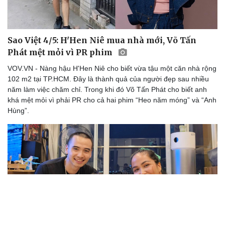
Sao Việt 4/5: H'Hen Niê mua nhà mới, Võ Tấn
Phát mệt mỏi vì PR phim
VOV.VN - Nàng hậu H'Hen Niê cho biết vừa tậu một căn nhà rộng
102 m2 tại TP.HCM. Đây là thành quả của người đẹp sau nhiều
năm làm việc chăm chỉ. Trong khi đó Võ Tấn Phát cho biết anh
khá mệt mỏi vì phải PR cho cả hai phim “Heo năm móng” và “Anh
Hùng”.
Văn hóa
Giải trí
Sân khấu - Điện ảnh
Nghệ sĩ
Văn học
Thời trang
Âm nhạc
Sao Việt
Di sản