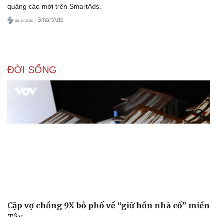
quảng cáo mới trên SmartAds.
Hạt giống tâm hồn
| SmartAds
ĐỜI SỐNG
Cặp vợ chồng 9X bỏ phố về “giữ hồn nhà cổ” miền
Tây