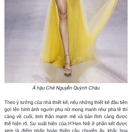
Vụ án
Vũ khí
Tin nóng
Việt Nam
Tư vấn luật
Phân tích
Á hậu Chế Nguyễn Quỳnh Châu
Theo ý tưởng của nhà thiết kế, nếu những thiết kế đầu tiên
gợi lên hình ảnh người phụ nữ mong manh như pha lê thì
càng về cuối, tinh thần mạnh mẽ và bản lĩnh càng được
thể hiện rõ. Sự xuất hiện của H'Hen Niê ở phần kết được
xem là điểm nhấn hoàn thiện câu chuyện ấy, khắc họa