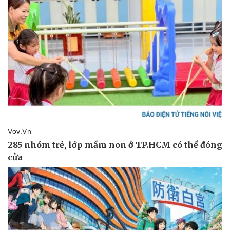
Sức khỏe
Đời sống
Dinh dưỡng - món ngon
Nhà đẹp
Cây thuốc
Blog
Sản phụ khoa
Tình yêu - Gia đình
Nhi khoa
Nam khoa
Làm đẹp - giảm cân
Phòng mạch online
Ăn sạch sống khỏe