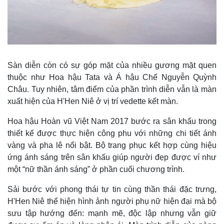
Sàn diễn còn có sự góp mặt của nhiều gương mặt quen
thuộc như Hoa hậu Tata và Á hậu Chế Nguyễn Quỳnh
Châu. Tuy nhiên, tâm điểm của phần trình diễn vẫn là màn
xuất hiện của H'Hen Niê ở vị trí vedette kết màn.
Hoa hậu Hoàn vũ Việt Nam 2017 bước ra sân khấu trong
thiết kế được thực hiện công phu với những chi tiết ánh
vàng và pha lê nổi bật. Bộ trang phục kết hợp cùng hiệu
ứng ánh sáng trên sân khấu giúp người đẹp được ví như
một “nữ thần ánh sáng” ở phần cuối chương trình.
Sải bước với phong thái tự tin cùng thần thái đặc trưng,
H'Hen Niê thể hiện hình ảnh người phụ nữ hiện đại mà bộ
sưu tập hướng đến: mạnh mẽ, độc lập nhưng vẫn giữ