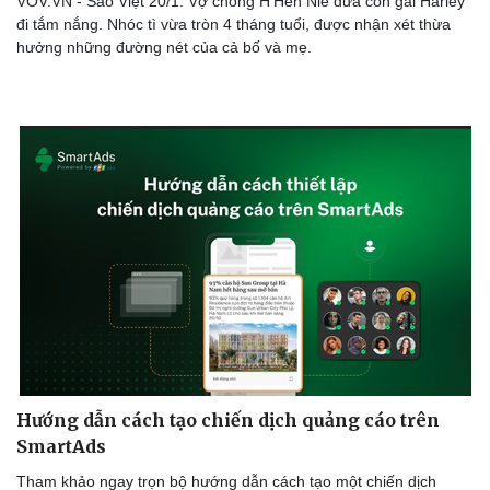
VOV.VN - Sao Việt 20/1: Vợ chồng H'Hen Niê đưa con gái Harley
đi tắm nắng. Nhóc tì vừa tròn 4 tháng tuổi, được nhận xét thừa
hưởng những đường nét của cả bố và mẹ.
Du lịch
Podcast
Tư vấn
Câu chuyện thời sự
Hướng dẫn cách tạo chiến dịch quảng cáo trên
Săn Tour
Đọc truyện đêm khuya
SmartAds
check-in
Cửa sổ tình yêu
Tham khảo ngay trọn bộ hướng dẫn cách tạo một chiến dịch
Kể chuyện cho bé