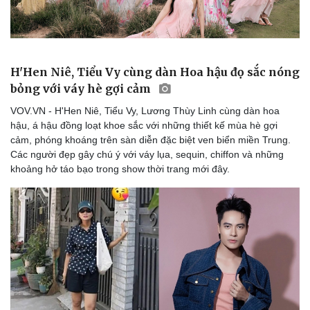
H'Hen Niê, Tiểu Vy cùng dàn Hoa hậu đọ sắc nóng
bỏng với váy hè gợi cảm
VOV.VN - H'Hen Niê, Tiểu Vy, Lương Thùy Linh cùng dàn hoa
hậu, á hậu đồng loạt khoe sắc với những thiết kế mùa hè gợi
cảm, phóng khoáng trên sàn diễn đặc biệt ven biển miền Trung.
Các người đẹp gây chú ý với váy lụa, sequin, chiffon và những
khoảng hở táo bạo trong show thời trang mới đây.