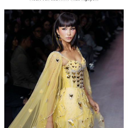
Thế giới
Multimedia
Quan sát
Video
Cuộc sống đó đây
Ảnh
Hồ sơ
E-Magazine
Infographic