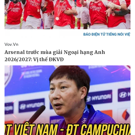
Doanh nghiệp
Công nghệ
Thông tin doanh nghiệp
Sành điệu
Doanh nghiệp 24h
Tin Công nghệ
Doanh nhân
Trải nghiệm
Vì cộng đồng
Chuyển đổi số