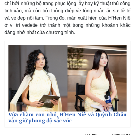
chỉ bởi những bộ trang phục lộng lẫy hay kỹ thuật thủ công
tinh xảo, mà còn bởi thông điệp về lòng nhân ái, sự tử tế
và vẻ đẹp nội tâm. Trong đó, màn xuất hiện của H'Hen Niê
ở vị trí vedette trở thành một trong những khoảnh khắc
đáng nhớ nhất của chương trình.
Vừa chăm con nhỏ, H'Hen Niê và Quỳnh Châu
vẫn giữ phong độ sắc vóc