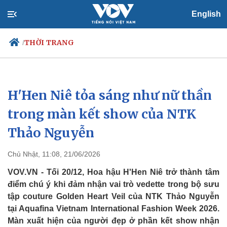
English
THỜI TRANG
/
H'Hen Niê tỏa sáng như nữ thần
Chính trị
Xã hội
Đảng
Tin 24h
trong màn kết show của NTK
Tổ chức nhân sự
Dự báo thời tiết
Thảo Nguyễn
Quốc hội
Giáo dục
Nhận diện sự thật
Dấu ấn VOV
Việc làm
Chủ Nhật, 11:08, 21/06/2026
Biển đảo
VOV.VN - Tối 20/12, Hoa hậu H'Hen Niê trở thành tâm
điểm chú ý khi đảm nhận vai trò vedette trong bộ sưu
tập couture Golden Heart Veil của NTK Thảo Nguyễn
tại Aquafina Vietnam International Fashion Week 2026.
Màn xuất hiện của người đẹp ở phần kết show nhận