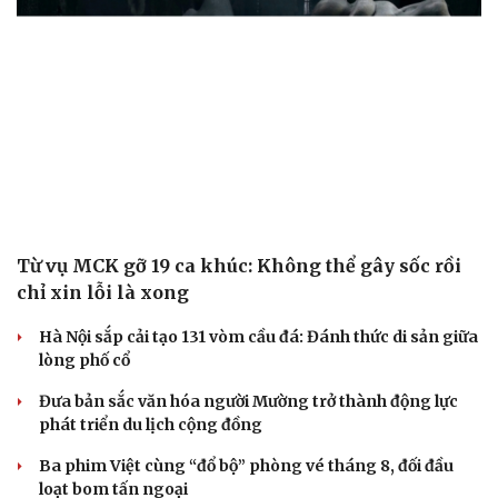
Từ vụ MCK gỡ 19 ca khúc: Không thể gây sốc rồi
chỉ xin lỗi là xong
Hà Nội sắp cải tạo 131 vòm cầu đá: Đánh thức di sản giữa
lòng phố cổ
Đưa bản sắc văn hóa người Mường trở thành động lực
phát triển du lịch cộng đồng
Ba phim Việt cùng “đổ bộ” phòng vé tháng 8, đối đầu
loạt bom tấn ngoại