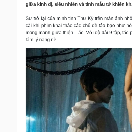
Tin nóng
Việt Nam
giữa kinh dị, siêu nhiên và tình mẫu tử khiến 
Tư vấn luật
Phân tích
Sự trở lại của minh tinh Thư Kỳ trên màn ảnh nhỏ 
cãi khi phim khai thác các chủ đề táo bạo như nỗ
Sức khỏe
Đời sống
mong manh giữa thiện – ác. Với độ dài 9 tập, tác 
tâm lý nặng nề.
Dinh dưỡng - món ngon
Nhà đẹp
Cây thuốc
Blog
Sản phụ khoa
Tình yêu - Gia đình
Nhi khoa
Nam khoa
Làm đẹp - giảm cân
Phòng mạch online
Ăn sạch sống khỏe
Cải chính