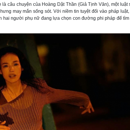
ẹ là câu chuyện của Hoàng Dật Thần (Giả Tịnh Văn), một luật 
hưng may mắn sống sót. Với niềm tin tuyệt đối vào pháp luật, 
ến hai người phụ nữ đang lựa chọn con đường phi pháp để tìm