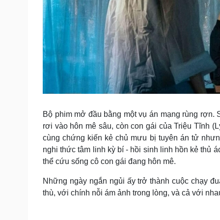
Bộ phim mở đầu bằng một vụ án mạng rùng rợn. S
rơi vào hôn mê sâu, còn con gái của Triệu Tĩnh (
cùng chứng kiến kẻ chủ mưu bị tuyên án tử nhưng
nghi thức tâm linh kỳ bí - hồi sinh linh hồn kẻ thủ 
thể cứu sống cô con gái đang hôn mê.
Những ngày ngắn ngủi ấy trở thành cuộc chạy đua 
thù, với chính nỗi ám ảnh trong lòng, và cả với nhau