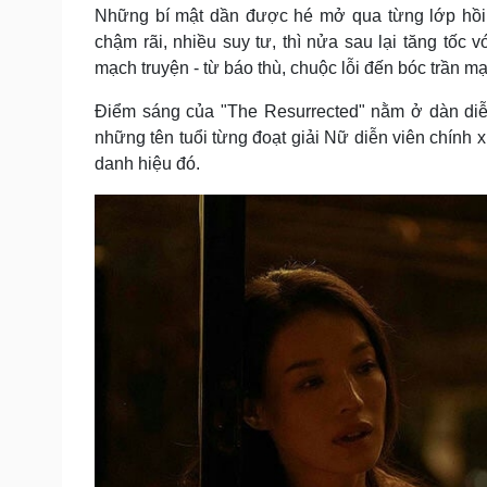
Những bí mật dần được hé mở qua từng lớp hồi 
chậm rãi, nhiều suy tư, thì nửa sau lại tăng tốc v
mạch truyện - từ báo thù, chuộc lỗi đến bóc trần mạ
Điểm sáng của "The Resurrected" nằm ở dàn diễn
những tên tuổi từng đoạt giải Nữ diễn viên chính 
danh hiệu đó.