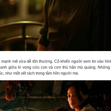
mạnh mẽ vừa dễ tổn thương. Cô khiến người xem tin vào hìn
tranh giữa hi vọng cứu con và cơn thù hận mù quáng. Những
c, như một vết rách trong tâm hồn người mẹ.