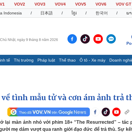
V1
VOV2
VOV3
VOV4
VOV5
VOV6
VOV GT
a Indonesia
/
日本語
/
ខ្មែរ
/
한국어
/
ພາ
Chủ Nhật, ngày 9 tháng 8 năm 2026
Po
inh tế
Thị trường
Pháp luật
Thể thao
Ô tô - Xe máy
Doanh nghi
Thế giới
Multimedia
K
Quan sát
Video
B
Cuộc sống đó đây
Ảnh
K
Hồ sơ
E-Magazine
 về tình mẫu tử và cơn ám ảnh trả t
Infographic
Thể thao
Ô tô - Xe máy
D
ở lại màn ảnh nhỏ với phim 18+ “The Resurrected” – tác
người mẹ dám vượt qua ranh giới đạo đức để trả thù. Sự kế
Bóng đá
Ô tô
T