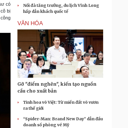
sư có
Nối đà tăng trưởng, du lịch Vĩnh Long
cô bị
hấp dẫn khách quốc tế
 công
VĂN HÓA
Gỡ "điểm nghẽn", kiến tạo nguồn
cầu cho xuất bản
Tinh hoa võ Việt: Từ miền đất võ vươn
ra thế giới
“Spider-Man: Brand New Day” dẫn đầu
doanh số phòng vé Mỹ