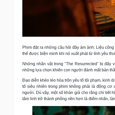
Phim đặt ra những câu hỏi đầy ám ảnh: Liệu công l
thể được biện minh khi nó xuất phát từ tình yêu 
Những nhân vật trong "The Resurrected" bị đẩy vào
những lựa chọn khiến con người đánh mất bản thân 
Đạo diễn khéo léo hòa trộn yếu tố tội phạm, kinh d
tố siêu nhiên trong phim không phải là động cơ
người. Dù vậy, một số khán giả cho rằng chi tiết 
tâm linh trở thành phông nền hơn là điểm nhấn, làm