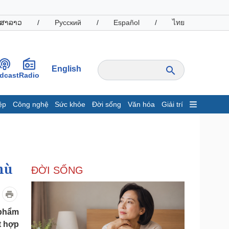
ສາລາວ
/
Русский
/
Español
/
ไทย
English
dcast
Radio
ệp
Công nghệ
Sức khỏe
Đời sống
Văn hóa
Giải trí
inh tế
Thị trường
ất động sản
Giá vàng
hởi nghiệp
Tiêu dùng
Tỷ giá
hù
ĐỜI SỐNG
Chứng khoán
Giá cà phê
oanh nghiệp
Công nghệ
 phẩm
t hợp
hông tin doanh nghiệp
Sành điệu