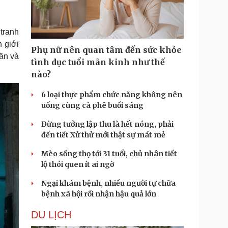
Doanh nghiệp 24h
Tin Công nghệ
Doanh nhân
Trải nghiệm
ì cộng đồng
Chuyển đổi số
 tranh
 giới
Phụ nữ nên quan tâm đến sức khỏe
u lịch
Podcast
hần và
tình dục tuổi mãn kinh như thế
Tư vấn
Câu chuyện thời sự
nào?
Săn Tour
Đọc truyện đêm khuya
heck-in
Cửa sổ tình yêu
6 loại thực phẩm chức năng không nên
Kể chuyện cho bé
uống cùng cà phê buổi sáng
Hạt giống tâm hồn
Đừng tưởng lập thu là hết nóng, phải
đến tiết Xử thử mới thật sự mát mẻ
Mèo sống thọ tới 31 tuổi, chủ nhân tiết
lộ thói quen ít ai ngờ
Ngại khám bệnh, nhiều người tự chữa
bệnh xã hội rồi nhận hậu quả lớn
DU LỊCH