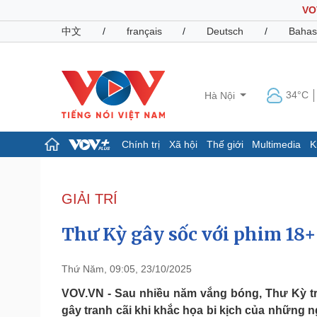
VO
中文
/
français
/
Deutsch
/
Bahas
34°C
Hà Nội
Chính trị
Xã hội
Thế giới
Multimedia
K
Chính trị
Xã hội
Đảng
Tin 24h
GIẢI TRÍ
Tổ chức nhân sự
Dự báo thời tiết
Quốc hội
Giáo dục
Thư Kỳ gây sốc với phim 18+
Nhận diện sự thật
Dấu ấn VOV
Việc làm
Biển đảo
Thứ Năm, 09:05, 23/10/2025
Pháp luật
Quân sự - Quốc phòng
VOV.VN - Sau nhiều năm vắng bóng, Thư Kỳ tr
gây tranh cãi khi khắc họa bi kịch của những 
Vụ án
Vũ khí