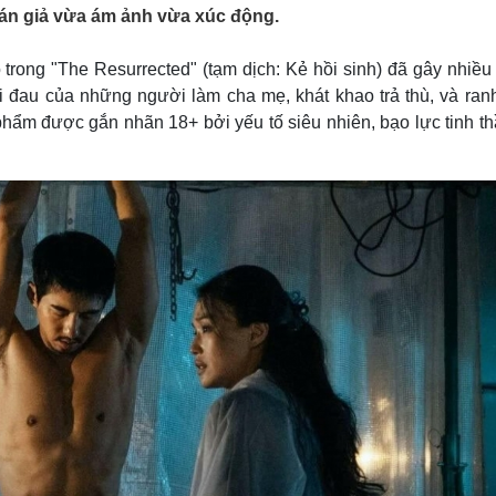
Lịch thi đấu bóng đá
Xe máy
khán giả vừa ám ảnh vừa xúc động.
Thế giới thể thao
Tư vấn
eSports
V
trong "The Resurrected" (tạm dịch: Kẻ hồi sinh) đã gây nhiều
Hậu trường
i đau của những người làm cha mẹ, khát khao trả thù, và ranh
Văn hóa
Giải trí
D
phẩm được gắn nhãn 18+ bởi yếu tố siêu nhiên, bạo lực tinh t
Sân khấu - Điện ảnh
Nghệ sĩ
Văn học
Thời trang
Âm nhạc
Sao Việt
c
Di sản