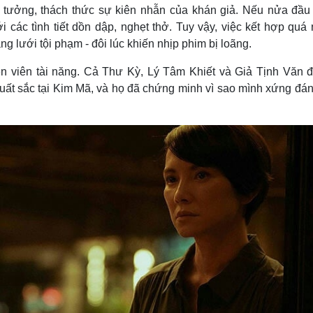
tưởng, thách thức sự kiên nhẫn của khán giả. Nếu nửa đầu
ới các tình tiết dồn dập, nghẹt thở. Tuy vậy, việc kết hợp quá
ng lưới tội phạm - đôi lúc khiến nhịp phim bị loãng.
 viên tài năng. Cả Thư Kỳ, Lý Tâm Khiết và Giả Tịnh Văn đ
xuất sắc tại Kim Mã, và họ đã chứng minh vì sao mình xứng đá