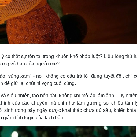
ý có thật sự tồn tại trong khuôn khổ pháp luật? Liệu lòng thù 
thương vô hạn của người mẹ?
 “vùng xám” - nơi không có câu trả lời đúng tuyệt đối, chỉ c
để giữ lại chút hi vọng cuối cùng.
ị và siêu nhiên, tạo nên bầu không khí mờ ảo, ám ảnh. Tuy nhiê
 chính của câu chuyện mà chỉ như tấm gương soi chiếu tâm l
hồi sinh trong bảy ngày được khai thác chưa đủ sâu, khiến khí
 giảm tính logic của kịch bản.