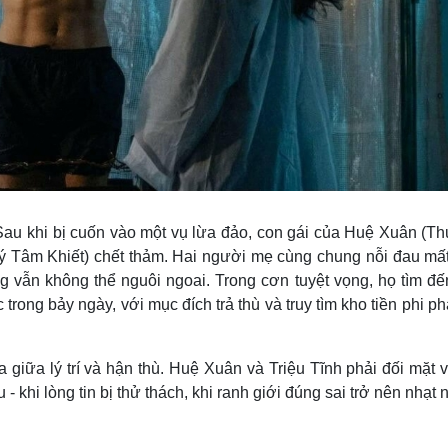
au khi bị cuốn vào một vụ lừa đảo, con gái của Huệ Xuân (Th
Lý Tâm Khiết) chết thảm. Hai người mẹ cùng chung nỗi đau mất
 vẫn không thể nguôi ngoai. Trong cơn tuyệt vọng, họ tìm đế
ác trong bảy ngày, với mục đích trả thù và truy tìm kho tiền phi p
giữa lý trí và hận thù. Huệ Xuân và Triệu Tĩnh phải đối mặt v
 - khi lòng tin bị thử thách, khi ranh giới đúng sai trở nên nhạt 