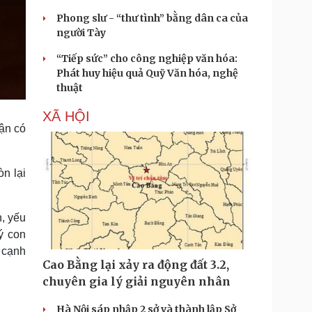
Phong slư - “thư tình” bằng dân ca của
người Tày
“Tiếp sức” cho công nghiệp văn hóa:
Phát huy hiệu quả Quỹ Văn hóa, nghệ
thuật
XÃ HỘI
hận có
òn lại
n, yếu
ý con
a cạnh
Cao Bằng lại xảy ra động đất 3.2,
chuyên gia lý giải nguyên nhân
Hà Nội sáp nhập 2 sở và thành lập Sở