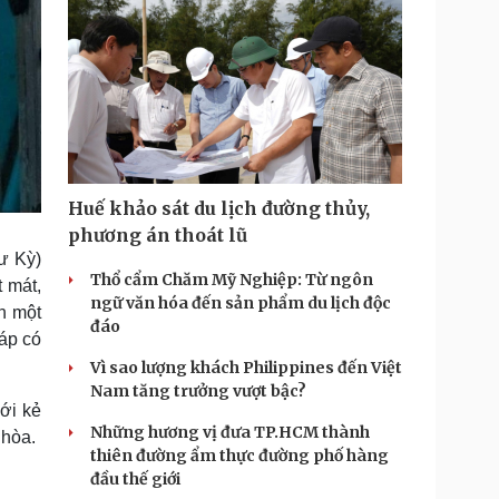
Huế khảo sát du lịch đường thủy,
phương án thoát lũ
ư Kỳ)
Thổ cẩm Chăm Mỹ Nghiệp: Từ ngôn
 mát,
ngữ văn hóa đến sản phẩm du lịch độc
n một
đáo
háp có
Vì sao lượng khách Philippines đến Việt
Nam tăng trưởng vượt bậc?
ới kẻ
Những hương vị đưa TP.HCM thành
nhòa.
thiên đường ẩm thực đường phố hàng
đầu thế giới