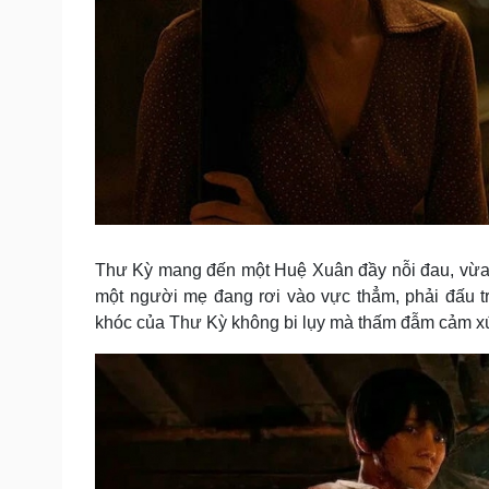
Thư Kỳ mang đến một Huệ Xuân đầy nỗi đau, vừa 
một người mẹ đang rơi vào vực thẳm, phải đấu 
khóc của Thư Kỳ không bi lụy mà thấm đẫm cảm xú