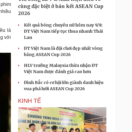
 phim
cùng đặc biệt ở bán kết ASEAN Cup
 nhiều
2026
Kết quả bóng chuyền nữ hôm nay 9/8:
ều là
ĐT Việt Nam tiếp tục thua nhanh Thái
ng với
Lan
ĐT Việt Nam là đội chơi đẹp nhất vòng
bảng ASEAN Cup 2026
HLV trưởng Malaysia thừa nhận ĐT
Việt Nam được đánh giá cao hơn
Đình Bắc có cơ hội lớn giành danh hiệu
vua phá lưới ASEAN Cup 2026
KINH TẾ