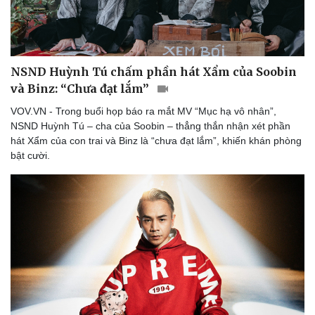
NSND Huỳnh Tú chấm phần hát Xẩm của Soobin
và Binz: “Chưa đạt lắm”
VOV.VN - Trong buổi họp báo ra mắt MV “Mục hạ vô nhân”,
NSND Huỳnh Tú – cha của Soobin – thẳng thắn nhận xét phần
hát Xẩm của con trai và Binz là “chưa đạt lắm”, khiến khán phòng
bật cười.