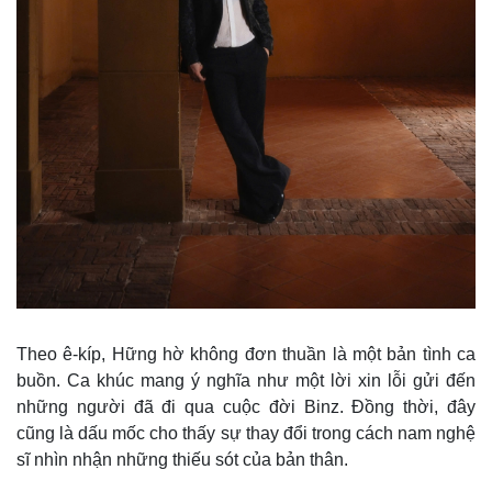
Thế giới
Multimedia
Quan sát
Video
Theo ê-kíp, Hững hờ không đơn thuần là một bản tình ca
Cuộc sống đó đây
Ảnh
buồn. Ca khúc mang ý nghĩa như một lời xin lỗi gửi đến
Hồ sơ
E-Magazine
những người đã đi qua cuộc đời Binz. Đồng thời, đây
Infographic
cũng là dấu mốc cho thấy sự thay đổi trong cách nam nghệ
sĩ nhìn nhận những thiếu sót của bản thân.