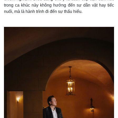
g
trong ca khúc này không hướng đến sự dằn vặt hay tiếc
T
nuối, mà là hành trình đi đến sự thấu hiểu.
i
m
e