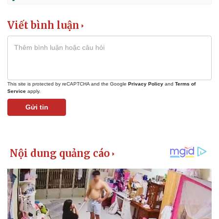
Vụ án
Vũ khí
Tin nóng
Việt Nam
Tư vấn luật
Phân tích
Viết bình luận
This site is protected by reCAPTCHA and the Google
Privacy Policy
and
Terms of
Service
apply.
Gửi tin