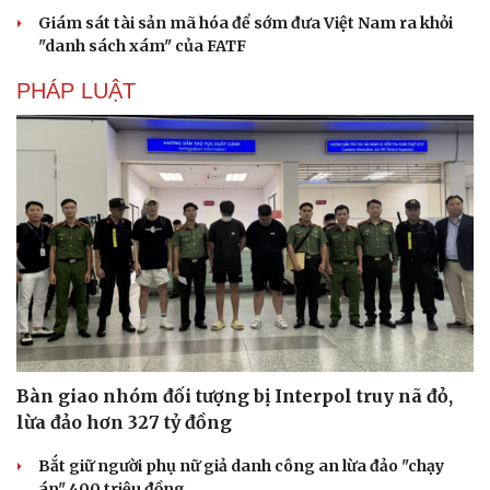
Giám sát tài sản mã hóa để sớm đưa Việt Nam ra khỏi
"danh sách xám" của FATF
PHÁP LUẬT
Bàn giao nhóm đối tượng bị Interpol truy nã đỏ,
lừa đảo hơn 327 tỷ đồng
Bắt giữ người phụ nữ giả danh công an lừa đảo "chạy
án" 400 triệu đồng