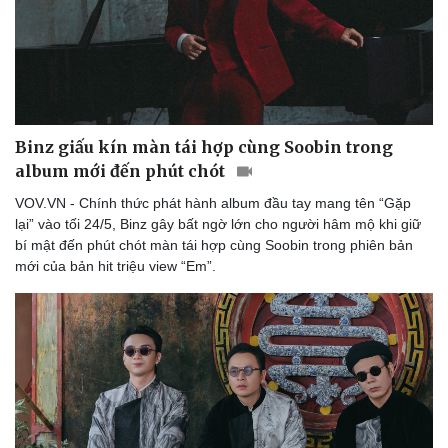
Doanh nghiệp
Công nghệ
Thông tin doanh nghiệp
Sành điệu
Doanh nghiệp 24h
Tin Công nghệ
Binz giấu kín màn tái hợp cùng Soobin trong
Doanh nhân
Trải nghiệm
album mới đến phút chót
Vì cộng đồng
Chuyển đổi số
VOV.VN - Chính thức phát hành album đầu tay mang tên “Gặp
lại” vào tối 24/5, Binz gây bất ngờ lớn cho người hâm mộ khi giữ
bí mật đến phút chót màn tái hợp cùng Soobin trong phiên bản
mới của bản hit triệu view “Em”.