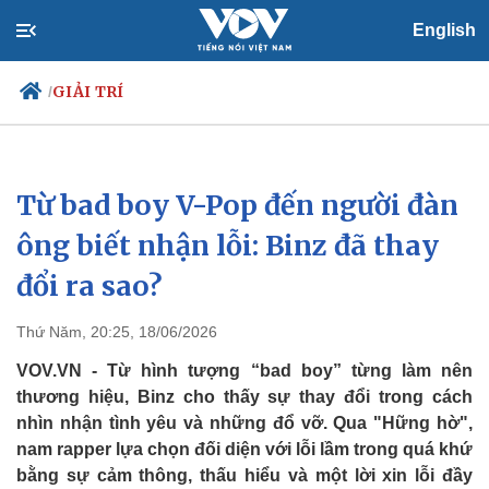
English
GIẢI TRÍ
/
Từ bad boy V-Pop đến người đàn
Chính trị
Xã hội
Đảng
Tin 24h
ông biết nhận lỗi: Binz đã thay
Tổ chức nhân sự
Dự báo thời tiết
đổi ra sao?
Quốc hội
Giáo dục
Nhận diện sự thật
Dấu ấn VOV
Việc làm
Thứ Năm, 20:25, 18/06/2026
Biển đảo
VOV.VN - Từ hình tượng “bad boy” từng làm nên
thương hiệu, Binz cho thấy sự thay đổi trong cách
nhìn nhận tình yêu và những đổ vỡ. Qua "Hững hờ",
nam rapper lựa chọn đối diện với lỗi lầm trong quá khứ
bằng sự cảm thông, thấu hiểu và một lời xin lỗi đầy