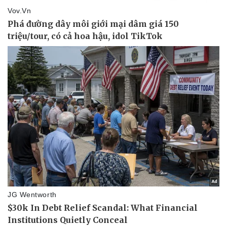
Thể thao
Ô tô - Xe máy
Bóng đá
Ô tô
Lịch thi đấu bóng đá
Xe máy
Thế giới thể thao
Tư vấn
eSports
Hậu trường