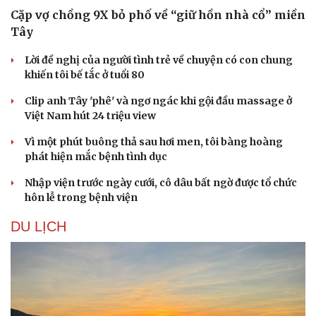
Cặp vợ chồng 9X bỏ phố về “giữ hồn nhà cổ” miền
Tây
Lời đề nghị của người tình trẻ về chuyện có con chung
khiến tôi bế tắc ở tuổi 80
Clip anh Tây 'phê' và ngơ ngác khi gội đầu massage ở
Việt Nam hút 24 triệu view
Vì một phút buông thả sau hơi men, tôi bàng hoàng
phát hiện mắc bệnh tình dục
Nhập viện trước ngày cưới, cô dâu bất ngờ được tổ chức
hôn lễ trong bệnh viện
Văn hóa
Giải trí
DU LỊCH
Sân khấu - Điện ảnh
Nghệ sĩ
Văn học
Thời trang
Âm nhạc
Sao Việt
Di sản