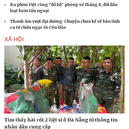
Ba phim Việt cùng “đổ bộ” phòng vé tháng 8, đối đầu
loạt bom tấn ngoại
Thanh âm vượt đại dương: Chuyện chưa kể về bản tình
ca từ chốn ngục tù Côn Đảo
XÃ HỘI
Du lịch
Podcast
Tư vấn
Câu chuyện thời sự
Săn Tour
Đọc truyện đêm khuya
Tìm thấy hài cốt 2 liệt sĩ ở Đà Nẵng từ thông tin
check-in
Cửa sổ tình yêu
nhân dân cung cấp
Kể chuyện cho bé