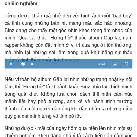
chiêm nghiệm.
Từng được khán giả nhớ đến với hình ảnh một “bad boy”
cá tính cùng những bản hit mang màu sắc hào nhoáng,
Binz đang cho thấy một góc nhìn khác trong âm nhạc của
mình. Qua ca khúc "Hững hờ" thuộc album Gặp lại, nam
rapper không còn đặt mình ở vị trí của người tổn thương,
mà nhìn lại những sai lầm trong quá khứ bằng sự thấu
hiểu và tinh thần nhận trách nhiệm.
R
-
4:43
L
P
M
P
F
o
l
u
i
u
a
a
t
c
l
e
d
y
e
t
l
e
u
s
Nếu ví toàn bộ album Gặp lại như những trang nhật ký nội
d
r
c
m
:
e
r
tâm, thì "Hững hờ" là khoảnh khắc Binz nhìn lại chính mình
3
-
e
.
i
e
a
5
n
n
trong quá khứ. Không lựa chọn cách thể hiện cảm xúc
0
-
%
P
mãnh liệt hay phô trương, anh kể về hành trình trưởng
i
i
c
thành của một người đàn ông khi dần nhận ra những điều
t
n
u
r
quý giá mà mình từng vô tình bỏ lỡ.
e
i
Những được - mất của ngày hôm qua hiện lên như một sự
n
chiêm nghiệm. Điều đáng chú ý là cách tiếp cận cảm xúc