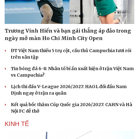
Trương Vinh Hiển và bạn gái thắng áp đảo trong
ngày mở màn Ho Chi Minh City Open
ĐT Việt Nam thiếu 5 trụ cột, cầu thủ Campuchia tươi rói
trên sân tập
Tin bóng đá 6-8: Nhân tố bí ẩn xuất hiện ở trận Việt Nam
vs Campuchia?
Lịch thi đấu V-League 2026/2027: HAGL đối đầu Nam
Định ngay ở trận ra quân
Kết quả bốc thăm Cúp Quốc gia 2026/2027: CAHN và Hà
Nội FC dễ thở
KINH TẾ