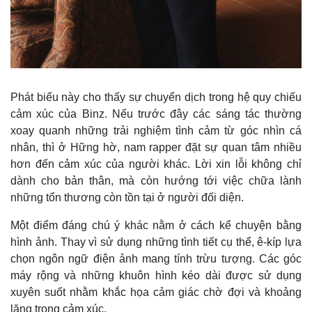
Phát biểu này cho thấy sự chuyển dịch trong hệ quy chiếu
cảm xúc của Binz. Nếu trước đây các sáng tác thường
xoay quanh những trải nghiệm tình cảm từ góc nhìn cá
nhân, thì ở Hững hờ, nam rapper đặt sự quan tâm nhiều
hơn đến cảm xúc của người khác. Lời xin lỗi không chỉ
dành cho bản thân, mà còn hướng tới việc chữa lành
những tổn thương còn tồn tại ở người đối diện.
Một điểm đáng chú ý khác nằm ở cách kể chuyện bằng
hình ảnh. Thay vì sử dụng những tình tiết cụ thể, ê-kíp lựa
Kinh tế
Thị trường
chọn ngôn ngữ điện ảnh mang tính trừu tượng. Các góc
Bất động sản
Giá vàng
Khởi nghiệp
Tiêu dùng
máy rộng và những khuôn hình kéo dài được sử dụng
Tỷ giá
xuyên suốt nhằm khắc họa cảm giác chờ đợi và khoảng
Chứng khoán
lặng trong cảm xúc.