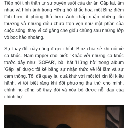
Tiếp nối tinh thần tự sự xuyên suốt của dự án Gặp lại, âm
nhạc và hình ảnh trong Hững hờ khắc họa một Binz điềm
tĩnh hơn, ít phòng thủ hơn. Anh chấp nhận những tổn
thương và những điều chưa trọn vẹn như một phần của
cuộc sống, thay vì cố gắng che giấu chúng sau những lớp
vỏ bọc hào nhoáng.
Sự thay đổi này cũng được chính Binz chia sẻ khi nói về
ca khúc. Nam rapper cho biết: "Khác với những ca khúc
trước đây như 'SOFAR', bài hát 'Hững hờ' trong album
'Gặp lại' được tôi kể bằng sự nhận thức về lỗi lầm và sự
cảm thông. Tôi đã quay lại quá khứ với một lời xin lỗi kiêu
hãnh, vì tôi biết rằng khi đối phương tha thứ cho mình,
chính họ cũng sẽ thay đổi và xóa bỏ được nỗi đau của
chính họ".