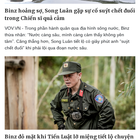
Binz hoảng sợ, Song Luân gặp sự cố suýt chết đuối
trong Chiến sĩ quả cảm
VOV.VN - Trong phần hành quân qua địa hình sông nước, Binz
thừa nhận: “Nước càng sâu, mình càng cảm thấy không yên
tâm”. Căng thẳng hơn, Song Luân tiết lộ có giây phút anh “suýt
chết đuối” khi phải lội qua đoạn nước sâu.
Sức khỏe
Đời sống
Dinh dưỡng - món ngon
Nhà đẹp
Cây thuốc
Blog
Sản phụ khoa
Tình yêu - Gia đình
Nhi khoa
Nam khoa
Làm đẹp - giảm cân
Phòng mạch online
Ăn sạch sống khỏe
Binz đỏ mặt khi Tiến Luật lỡ miệng tiết lộ chuyện