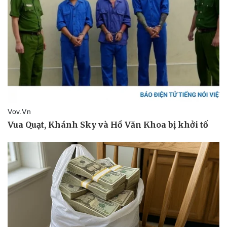
Vụ án
Vũ khí
Tin nóng
Việt Nam
Tư vấn luật
Phân tích