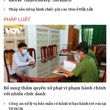
Hiến kế “chuyển đổi kép" cho kinh tế
Hạt giống tâm hồn
Tháp sầu riêng hình chiếc gùi cao 18m ở Đắk Lắk
PHÁP LUẬT
Bổ sung thẩm quyền xử phạt vi phạm hành chính
với nhiều chức danh
Công an xử lý vụ bảo mẫu có hành vi bạo hành trẻ em tại
TP.HCM