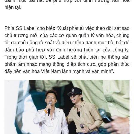
danh mục bài hát để phù hợp với định hướng văn hóa
hiện tại.
Phía SS Label cho biết: “Xuất phát từ việc theo dõi sát sao
chủ trương mới của các cơ quan quản lý văn hóa, chúng
tôi đã chủ động rà soát và điều chỉnh danh mục bài hát để
đảm bảo phù hợp với định hướng hiện tại của công ty.
Trong thời gian tới, SS Label sẽ phát triển hệ thống sản
phẩm âm nhạc mang thông điệp tích cực, góp phần thúc
đẩy nền văn hóa Việt Nam lành mạnh và văn minh”.
Thế giới
Multimedia
Quan sát
Video
Cuộc sống đó đây
Ảnh
Hồ sơ
E-Magazine
Infographic