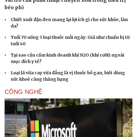
béo phì
Chiết xuất đậu đen mang lại lợi ích gì cho sức khỏe, làn
da?
Tuổi 70 uống 5 loại thuốc mỗi ngày: Giá như chuẩn bị từ
tuổi 40
Tại sao cần cấm kinh doanh khí N2O (khí cười) ngoài
mục đích y tế?
Loại lá vừa cay vừa đắng là vị thuốc bổ gan, biết dùng
sức khoẻ càng thăng hạng
CÔNG NGHỆ
Cải chính