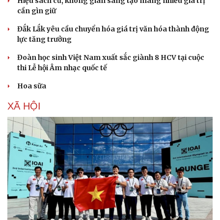
Hiệu sách cũ, không gian sáng tạo mang nhiều giá trị
cần gìn giữ
Đắk Lắk yêu cầu chuyển hóa giá trị văn hóa thành động
lực tăng trưởng
Đoàn học sinh Việt Nam xuất sắc giành 8 HCV tại cuộc
thi Lễ hội Âm nhạc quốc tế
Hoa sữa
XÃ HỘI
Văn hóa
Giải trí
Sân khấu - Điện ảnh
Nghệ sĩ
Văn học
Thời trang
Âm nhạc
Sao Việt
Di sản