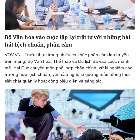
Doanh nghiệp
Công nghệ
Thông tin doanh nghiệp
Sành điệu
Bộ Văn hóa vào cuộc lập lại trật tự với những bài
Doanh nghiệp 24h
Tin Công nghệ
hát lệch chuẩn, phản cảm
Doanh nhân
Trải nghiệm
VOV.VN - Trước thực trạng nhiều ca khúc phản cảm lan truyền
Vì cộng đồng
Chuyển đổi số
trên mạng, Bộ Văn hóa, Thể thao và Du lịch đã vào cuộc mạnh
mẽ. Hai Cục chuyên môn phối hợp chấn chỉnh, xử lý nghiêm các
trường hợp lệch chuẩn, yêu cầu nghệ sĩ gương mẫu, đồng thời
siết chặt quản lý hoạt động biểu diễn và sáng tác.