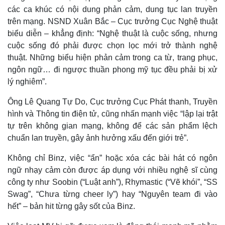
các ca khúc có nội dung phản cảm, dung tục lan truyền
trên mạng. NSND Xuân Bắc – Cục trưởng Cục Nghệ thuật
biểu diễn – khẳng định: “Nghệ thuật là cuộc sống, nhưng
cuộc sống đó phải được chọn lọc mới trở thành nghệ
thuật. Những biểu hiện phản cảm trong ca từ, trang phục,
ngôn ngữ… đi ngược thuần phong mỹ tục đều phải bị xử
lý nghiêm”.
Ông Lê Quang Tự Do, Cục trưởng Cục Phát thanh, Truyền
hình và Thông tin điện tử, cũng nhấn mạnh việc “lập lại trật
tự trên không gian mạng, không để các sản phẩm lệch
chuẩn lan truyền, gây ảnh hưởng xấu đến giới trẻ”.
Không chỉ Binz, việc “ẩn” hoặc xóa các bài hát có ngôn
ngữ nhạy cảm còn được áp dụng với nhiều nghệ sĩ cùng
công ty như Soobin (“Luật anh”), Rhymastic (“Vẽ khói”, “SS
Swag”, “Chưa từng cheer ly”) hay “Nguyên team đi vào
hết” – bản hit từng gây sốt của Binz.