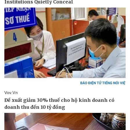
Thể thao
Ô tô - Xe máy
Bóng đá
Ô tô
Lịch thi đấu bóng đá
Xe máy
Thế giới thể thao
Tư vấn
eSports
Hậu trường