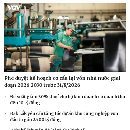
Phê duyệt kế hoạch cơ cấu lại vốn nhà nước giai
đoạn 2026-2030 trước 31/8/2026
Đề xuất giảm 30% thuế cho hộ kinh doanh có doanh thu
Du lịch
Podcast
đến 10 tỷ đồng
Tư vấn
Câu chuyện thời sự
Đắk Lắk yêu cầu tăng tốc dự án khu công nghiệp vốn
Săn Tour
Đọc truyện đêm khuya
đầu tư gần 2.500 tỷ đồng
check-in
Cửa sổ tình yêu
Kể chuyện cho bé