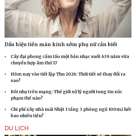
Dấu hiệu tiền mãn kinh sớm phụ nữ cần biết
Sức khỏe
Đời sống
Dinh dưỡng - món ngon
Nhà đẹp
Cây đại phong cầm tấu một bản nhạc suốt 639 năm vừa
Cây thuốc
Blog
chuyển hợp âm thứ 17
Sản phụ khoa
Tình yêu - Gia đình
Nhi khoa
Hôm nay vào tiết lập Thu 2026: Thời tiết sẽ thay đổi ra
Nam khoa
sao?
Làm đẹp - giảm cân
Phòng mạch online
Bôi nhọ trên mạng: Thế giới xử lý người tung tin xúc
Ăn sạch sống khỏe
phạm thế nào?
Chi phí xây nhà mái Nhật 1 tầng 3 phòng ngủ 100m2 hết
bao nhiêu tiền?
DU LỊCH