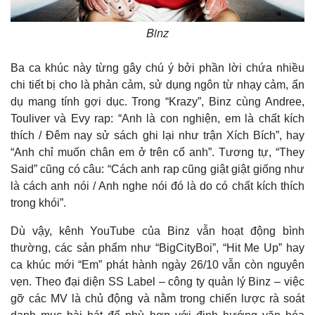
Binz
Ba ca khúc này từng gây chú ý bởi phần lời chứa nhiều
chi tiết bị cho là phản cảm, sử dụng ngôn từ nhạy cảm, ẩn
dụ mang tính gợi dục. Trong “Krazy”, Binz cùng Andree,
Touliver và Evy rap: “Anh là con nghiện, em là chất kích
thích / Đêm nay sử sách ghi lại như trận Xích Bích”, hay
“Anh chỉ muốn chân em ở trên cổ anh”. Tương tự, “They
Said” cũng có câu: “Cách anh rap cũng giật giật giống như
là cách anh nói / Anh nghe nói đó là do có chất kích thích
trong khói”.
Dù vậy, kênh YouTube của Binz vẫn hoạt động bình
thường, các sản phẩm như “BigCityBoi”, “Hit Me Up” hay
ca khúc mới “Em” phát hành ngày 26/10 vẫn còn nguyên
vẹn. Theo đại diện SS Label – công ty quản lý Binz – việc
gỡ các MV là chủ động và nằm trong chiến lược rà soát