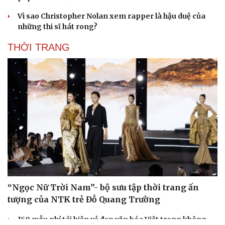
Vì sao Christopher Nolan xem rapper là hậu duệ của
những thi sĩ hát rong?
THỜI TRANG
“Ngọc Nữ Trời Nam”- bộ sưu tập thời trang ấn
tượng của NTK trẻ Đỗ Quang Trường
150 mẫu nhí tái hiện vẻ đẹp văn hóa Việt trong không