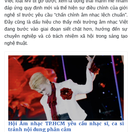
Việc loạt MV bị gỡ được xem là động thái mạnh mẽ nhằm
đáp ứng quy định mới và thể hiện sự điều chỉnh của giới
nghệ sĩ trước yêu cầu “chấn chỉnh âm nhạc lệch chuẩn”.
Đây cũng là dấu hiệu cho thấy môi trường âm nhạc Việt
đang bước vào giai đoạn siết chặt hơn, hướng đến sự
chuyên nghiệp và có trách nhiệm xã hội trong sáng tạo
nghệ thuật.
Kinh tế
Thị trường
Bất động sản
Giá vàng
Khởi nghiệp
Tiêu dùng
Tỷ giá
Hội Âm nhạc TP.HCM yêu cầu nhạc sĩ, ca sĩ
Chứng khoán
tránh nội dung phản cảm