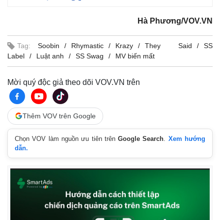
Giá cà phê
Hà Phương/VOV.VN
Tag:
Soobin
Rhymastic
Krazy
They Said
SS
Label
Luật anh
SS Swag
MV biến mất
Mời quý độc giả theo dõi VOV.VN trên
Thêm VOV trên Google
Chọn VOV làm nguồn ưu tiên trên
Google Search
.
Xem hướng
dẫn.