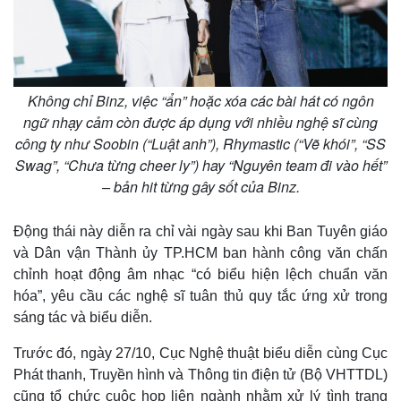
Không chỉ Binz, việc “ẩn” hoặc xóa các bài hát có ngôn
ngữ nhạy cảm còn được áp dụng với nhiều nghệ sĩ cùng
công ty như Soobin (“Luật anh”), Rhymastic (“Vẽ khói”, “SS
Swag”, “Chưa từng cheer ly”) hay “Nguyên team đi vào hết”
– bản hit từng gây sốt của Binz.
Động thái này diễn ra chỉ vài ngày sau khi Ban Tuyên giáo
và Dân vận Thành ủy TP.HCM ban hành công văn chấn
chỉnh hoạt động âm nhạc “có biểu hiện lệch chuẩn văn
hóa”, yêu cầu các nghệ sĩ tuân thủ quy tắc ứng xử trong
sáng tác và biểu diễn.
Trước đó, ngày 27/10, Cục Nghệ thuật biểu diễn cùng Cục
Phát thanh, Truyền hình và Thông tin điện tử (Bộ VHTTDL)
cũng tổ chức cuộc họp liên ngành nhằm xử lý tình trạng