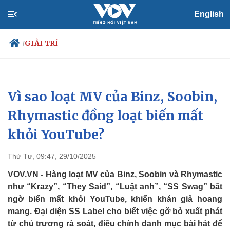
English
GIẢI TRÍ
/
Vì sao loạt MV của Binz, Soobin,
Chính trị
Xã hội
Đảng
Tin 24h
Rhymastic đồng loạt biến mất
Tổ chức nhân sự
Dự báo thời tiết
khỏi YouTube?
Quốc hội
Giáo dục
Nhận diện sự thật
Dấu ấn VOV
Việc làm
Thứ Tư, 09:47, 29/10/2025
Biển đảo
VOV.VN - Hàng loạt MV của Binz, Soobin và Rhymastic
như “Krazy”, “They Said”, “Luật anh”, “SS Swag” bất
ngờ biến mất khỏi YouTube, khiến khán giả hoang
mang. Đại diện SS Label cho biết việc gỡ bỏ xuất phát
từ chủ trương rà soát, điều chỉnh danh mục bài hát để