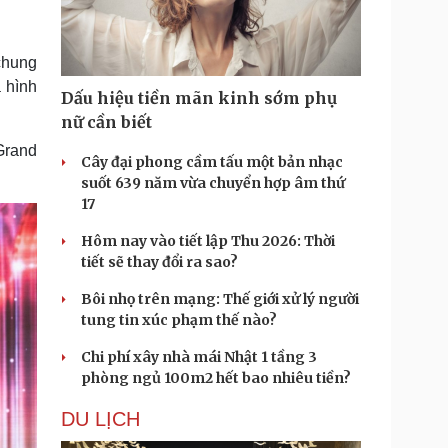
Doanh nghiệp 24h
Tin Công nghệ
Doanh nhân
Trải nghiệm
ì cộng đồng
Chuyển đổi số
 chung
 hình
Dấu hiệu tiền mãn kinh sớm phụ
u lịch
Podcast
nữ cần biết
Tư vấn
Câu chuyện thời sự
Grand
Săn Tour
Đọc truyện đêm khuya
Cây đại phong cầm tấu một bản nhạc
heck-in
Cửa sổ tình yêu
suốt 639 năm vừa chuyển hợp âm thứ
Kể chuyện cho bé
17
Hạt giống tâm hồn
Hôm nay vào tiết lập Thu 2026: Thời
tiết sẽ thay đổi ra sao?
Bôi nhọ trên mạng: Thế giới xử lý người
tung tin xúc phạm thế nào?
Chi phí xây nhà mái Nhật 1 tầng 3
phòng ngủ 100m2 hết bao nhiêu tiền?
DU LỊCH