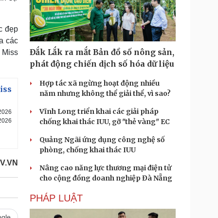
c đẹp
a các
Đắk Lắk ra mắt Bản đồ số nông sản,
 Miss
phát động chiến dịch số hóa dữ liệu
Hợp tác xã ngừng hoạt động nhiều
iss
năm nhưng không thể giải thể, vì sao?
Vĩnh Long triển khai các giải pháp
2026
chống khai thác IUU, gỡ "thẻ vàng" EC
 2026
Quảng Ngãi ứng dụng công nghệ số
phòng, chống khai thác IUU
V.VN
Nâng cao năng lực thương mại điện tử
cho cộng đồng doanh nghiệp Đà Nẵng
PHÁP LUẬT
gle