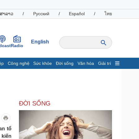
ສາລາວ
/
Русский
/
Español
/
ไทย
English
dcast
Radio
ệp
Công nghệ
Sức khỏe
Đời sống
Văn hóa
Giải trí
inh tế
Thị trường
ất động sản
Giá vàng
hởi nghiệp
Tiêu dùng
Tỷ giá
ĐỜI SỐNG
Chứng khoán
Giá cà phê
oanh nghiệp
Công nghệ
an tổ
 kiến
hông tin doanh nghiệp
Sành điệu