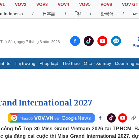
V1
VOV2
VOV3
VOV4
VOV5
VOV6
VOV GT
a Indonesia
/
日本語
/
ខ្មែរ
/
한국어
/
ພາ
Thứ Sáu, ngày 7 tháng 8 năm 2026
Po
inh tế
Thị trường
Pháp luật
Thể thao
Ô tô - Xe máy
Doanh nghi
Thế giới
Multimedia
K
Quan sát
Video
B
Cuộc sống đó đây
Ảnh
K
Hồ sơ
E-Magazine
rand International 2027
Infographic
Thể thao
Ô tô - Xe máy
D
 công bố Top 30 Miss Grand Vietnam 2026 tại TP.HCM, B
 gia đăng cai cuộc thi Miss Grand International 2027, dự
Bóng đá
Ô tô
T