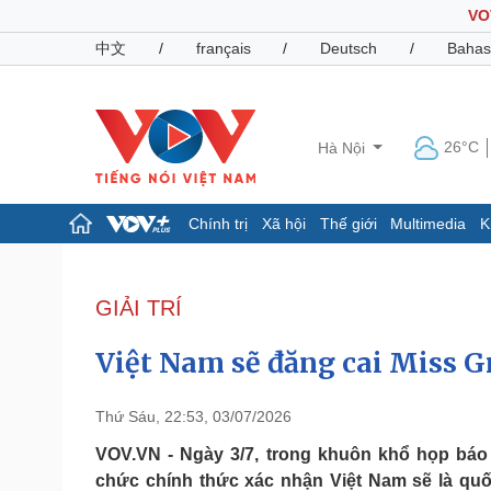
VO
中文
/
français
/
Deutsch
/
Bahas
26°C
Hà Nội
Chính trị
Xã hội
Thế giới
Multimedia
K
Chính trị
Xã hội
Đảng
Tin 24h
GIẢI TRÍ
Tổ chức nhân sự
Dự báo thời tiết
Quốc hội
Giáo dục
Việt Nam sẽ đăng cai Miss G
Nhận diện sự thật
Dấu ấn VOV
Việc làm
Biển đảo
Thứ Sáu, 22:53, 03/07/2026
Pháp luật
Quân sự - Quốc phòng
VOV.VN - Ngày 3/7, trong khuôn khổ họp báo
chức chính thức xác nhận Việt Nam sẽ là quốc
Vụ án
Vũ khí