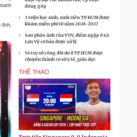
 tranh
đóng góp
3 triệu học sinh, sinh viên TP.HCM được
khám miễn phí từ năm 2026-2027
 tĩnh,
Sau phản ánh của VOV, điểm ngập ở xã
Lưu Vệ cơ bản được xử lý
56 trụ sở công dôi dư ở TP.HCM được
chuyển thành cơ sở y tế, giáo dục
THỂ THAO