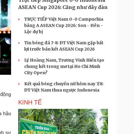
Trực tiếp Singapore 0-0 Indonesia
ASEAN Cup 2026: Căng như dây đàn
TRỰC TIẾP Việt Nam 0-0 Campuchia
bảng A ASEAN Cup 2026: Son - Hên -
Lộc dự bị
Tin bóng đá 7-8: ĐT Việt Nam gặp bất
lợi trước bán kết ASEAN Cup 2026
Lý Hoàng Nam, Trương Vinh Hiển tạo
chung kết trong mơ tại Ho Chi Minh
City Open?
Kết quả bóng chuyền nữ hôm nay 7/8:
ĐT Việt Nam thua ngược Indonesia
 động
KINH TẾ
a hậu
nh sự