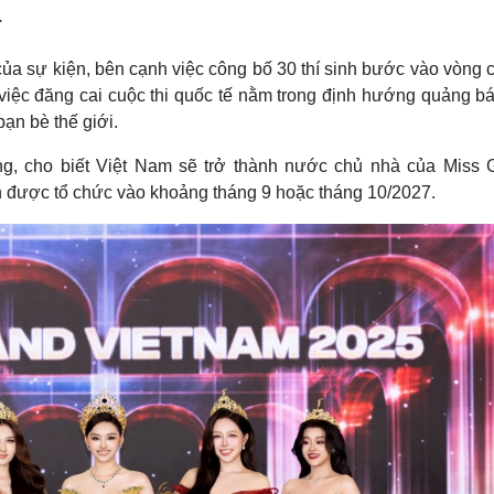
Lịch thi đấu bóng đá
Xe máy
.
Thế giới thể thao
Tư vấn
eSports
V
của sự kiện, bên cạnh việc công bố 30 thí sinh bước vào vòng
Hậu trường
việc đăng cai cuộc thi quốc tế nằm trong định hướng quảng bá
Văn hóa
Giải trí
D
ạn bè thế giới.
Sân khấu - Điện ảnh
Nghệ sĩ
g, cho biết Việt Nam sẽ trở thành nước chủ nhà của Miss 
Văn học
Thời trang
ến được tổ chức vào khoảng tháng 9 hoặc tháng 10/2027.
Âm nhạc
Sao Việt
c
Di sản