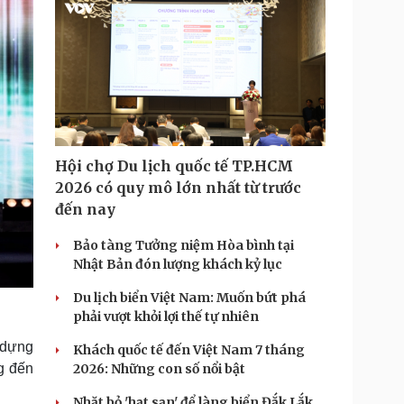
Hội chợ Du lịch quốc tế TP.HCM
2026 có quy mô lớn nhất từ trước
đến nay
Bảo tàng Tưởng niệm Hòa bình tại
Nhật Bản đón lượng khách kỷ lục
Du lịch biển Việt Nam: Muốn bứt phá
phải vượt khỏi lợi thế tự nhiên
 dựng
Khách quốc tế đến Việt Nam 7 tháng
g đến
2026: Những con số nổi bật
Nhặt bỏ 'hạt sạn' để làng biển Đắk Lắk