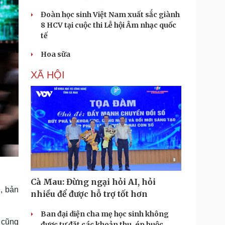
Đoàn học sinh Việt Nam xuất sắc giành
8 HCV tại cuộc thi Lễ hội Âm nhạc quốc
tế
Hoa sữa
XÃ HỘI
Cà Mau: Đừng ngại hỏi AI, hỏi
, bản
nhiều để được hỗ trợ tốt hơn
Ban đại diện cha mẹ học sinh không
 cũng
được tự đặt các khoản thu, ép buộc