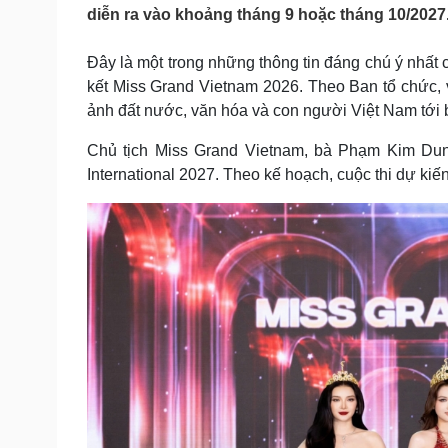
Tin nóng
Việt Nam
diễn ra vào khoảng tháng 9 hoặc tháng 10/2027
Tư vấn luật
Phân tích
Đây là một trong những thông tin đáng chú ý nhất 
kết Miss Grand Vietnam 2026. Theo Ban tổ chức, 
Sức khỏe
Đời sống
ảnh đất nước, văn hóa và con người Việt Nam tới b
Dinh dưỡng - món ngon
Nhà đẹp
Chủ tịch Miss Grand Vietnam, bà Phạm Kim Dun
Cây thuốc
Blog
International 2027. Theo kế hoạch, cuộc thi dự ki
Sản phụ khoa
Tình yêu - Gia đình
Nhi khoa
Nam khoa
Làm đẹp - giảm cân
Phòng mạch online
Ăn sạch sống khỏe
Cải chính