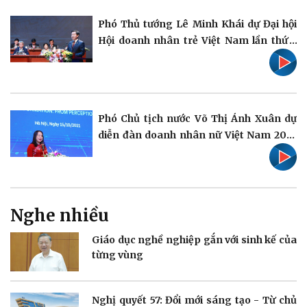
Pháp luật
Quân sự - Quốc phòng
Phó Thủ tướng Lê Minh Khái dự Đại hội
Vụ án
Vũ khí
Hội doanh nhân trẻ Việt Nam lần thứ 7
Tin nóng
Việt Nam
Tư vấn luật
Phân tích
Phó Chủ tịch nước Võ Thị Ánh Xuân dự
diễn đàn doanh nhân nữ Việt Nam 2021
Thể thao
Ô tô - Xe máy
Bóng đá
Ô tô
Lịch thi đấu bóng đá
Xe máy
Thế giới thể thao
Tư vấn
Nghe nhiều
eSports
Hậu trường
Giáo dục nghề nghiệp gắn với sinh kế của
từng vùng
Nghị quyết 57: Đổi mới sáng tạo - Từ chủ