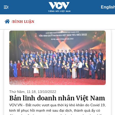
Englis
GÓC NHÌN
Bình luận
BÌNH LUẬN
/
Chính trị
Xã hội
Đảng
Tin 24h
Tổ chức nhân sự
Dự báo thời tiết
Quốc hội
Giáo dục
Nhận diện sự thật
Dấu ấn VOV
Việc làm
Biển đảo
Thứ Năm, 11:18, 13/10/2022
Bản lĩnh doanh nhân Việt Nam
VOV.VN - Đất nước vượt qua thời kỳ khó khăn do Covid 19,
kinh tế phục hồi mạnh mẽ sau đại dịch, thành quả ấy có