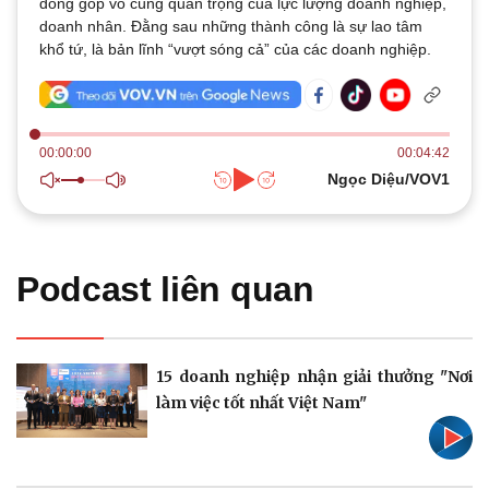
đóng góp vô cùng quan trọng của lực lượng doanh nghiệp,
Thế giới
Multimedia
doanh nhân. Đằng sau những thành công là sự lao tâm
Quan sát
Video
khổ tứ, là bản lĩnh “vượt sóng cả” của các doanh nghiệp.
Cuộc sống đó đây
Ảnh
Hồ sơ
E-Magazine
Infographic
00:00:00
00:04:42
Ngọc Diệu/VOV1
Kinh tế
Thị trường
Bất động sản
Giá vàng
Podcast liên quan
Khởi nghiệp
Tiêu dùng
Tỷ giá
Chứng khoán
Giá cà phê
15 doanh nghiệp nhận giải thưởng "Nơi
làm việc tốt nhất Việt Nam"