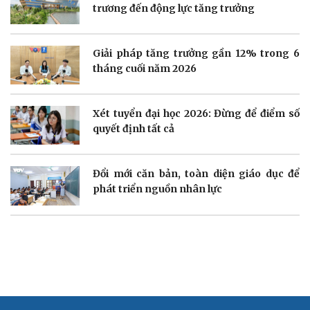
trương đến động lực tăng trưởng
Doanh nghiệp
Công nghệ
Thông tin doanh nghiệp
Sành điệu
Doanh nghiệp 24h
Tin Công nghệ
Giải pháp tăng trưởng gần 12% trong 6
Doanh nhân
Trải nghiệm
tháng cuối năm 2026
Vì cộng đồng
Chuyển đổi số
Xét tuyển đại học 2026: Đừng để điểm số
quyết định tất cả
Sức khỏe
Đời sống
Đổi mới căn bản, toàn diện giáo dục để
Dinh dưỡng - món ngon
Nhà đẹp
phát triển nguồn nhân lực
Cây thuốc
Blog
Sản phụ khoa
Tình yêu - Gia đình
Nhi khoa
Nam khoa
Làm đẹp - giảm cân
Phòng mạch online
Ăn sạch sống khỏe