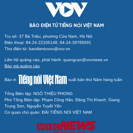
BÁO ĐIỆN TỬ TIẾNG NÓI VIỆT NAM
Văn hóa
Giải trí
Trụ sở: 37 Bà Triệu, phường Cửa Nam, Hà Nội
Sân khấu - Điện ảnh
Nghệ sĩ
Điện thoại: 84-24-22105148, 84-24-39785691
Văn học
Thời trang
Thư điện tử: baodientuvov@vov.vn
Âm nhạc
Sao Việt
Di sản
Liên hệ quảng cáo, phát hành: quangcao@vovnews.vn
Báo giá quảng cáo
Báo in
xuất bản thứ Năm hàng tuần
Tổng Biên tập: NGÔ THIỆU PHONG
Du lịch
Podcast
Phó Tổng Biên tập: Phạm Công Hân, Đặng Thị Khanh, Giang
Tư vấn
Câu chuyện thời sự
Trung Sơn, Nguyễn Tuyết Yến
Săn Tour
Đọc truyện đêm khuya
Cơ quan chủ quản: ĐÀI TIẾNG NÓI VIỆT NAM
check-in
Cửa sổ tình yêu
Kể chuyện cho bé
Hạt giống tâm hồn