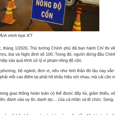
Ảnh minh họa: KT
c, tháng 1/2020, Thủ tướng Chính phủ đã ban hành Chỉ thị về
ượu, bia và Nghị định số 100. Trong đó, người đứng đầu Chín
thiệp vào quá trình xử lý vi phạm nồng độ cồn.
 phương, bộ ngành, đơn vị, nếu như tinh thần đó lâu nay vẫn
phải mỗi cao điểm lại phải hô khẩu hiệu với nhau, mà cái cần n
rong giao thông hoàn toàn có thể được đẩy lùi, giảm thiểu, v
tiền, đánh vào uy tín, danh dự… của cá nhân và tổ chức. Song,