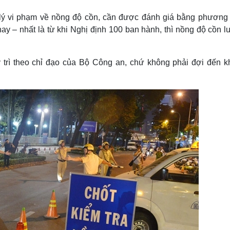
Lịch thi đấu bóng đá
Xe máy
Thế giới thể thao
Tư vấn
xử lý vi phạm về nồng độ cồn, cần được đánh giá bằng phương
eSports
V
nay – nhất là từ khi Nghị định 100 ban hành, thì nồng độ cồn l
Hậu trường
Văn hóa
Giải trí
D
y trì theo chỉ đạo của Bộ Công an, chứ không phải đợi đến kh
Sân khấu - Điện ảnh
Nghệ sĩ
Văn học
Thời trang
Âm nhạc
Sao Việt
c
Di sản