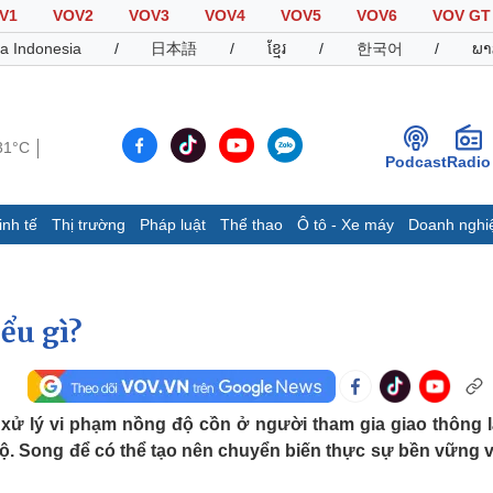
V1
VOV2
VOV3
VOV4
VOV5
VOV6
VOV GT
a Indonesia
/
日本語
/
ខ្មែរ
/
한국어
/
ພາ
31°C
Podcast
Radio
inh tế
Thị trường
Pháp luật
Thể thao
Ô tô - Xe máy
Doanh nghi
Thế giới
Multimedia
K
Quan sát
Video
B
Cuộc sống đó đây
Ảnh
K
ểu gì?
Hồ sơ
E-Magazine
Infographic
à xử lý vi phạm nồng độ cồn ở người tham gia giao thông l
hộ. Song để có thể tạo nên chuyển biến thực sự bền vững v
Thể thao
Ô tô - Xe máy
D
Bóng đá
Ô tô
T