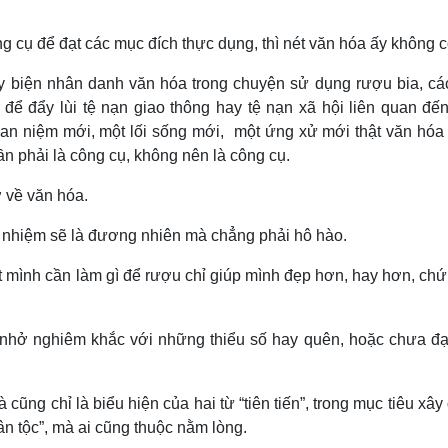
g cụ để đạt các mục đích thực dụng, thì nét văn hóa ấy không c
ụy biện nhân danh văn hóa trong chuyện sử dụng rượu bia, cá
 để đẩy lùi tệ nạn giao thông hay tệ nạn xã hội liên quan đế
an niệm mới, một lối sống mới, một ứng xử mới thật văn hóa 
ần phải là công cụ, không nên là công cụ.
ở về văn hóa.
h nhiệm sẽ là đương nhiên mà chẳng phải hô hào.
 mình cần làm gì để rượu chỉ giúp mình đẹp hơn, hay hơn, chứ
ắc nhở nghiêm khắc với những thiểu số hay quên, hoặc chưa đạ
à cũng chỉ là biểu hiện của hai từ “tiên tiến”, trong mục tiêu xâ
ân tộc”, mà ai cũng thuộc nằm lòng.