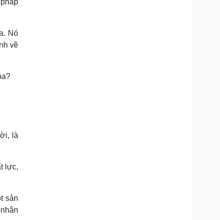
 pháp
a. Nó
ạnh về
hóa?
i, là
t lực,
t sản
o nhân