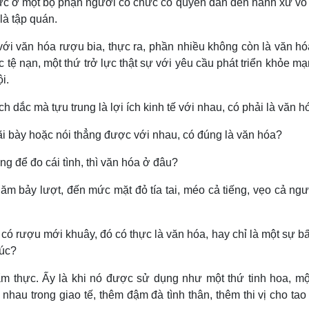
 lực ở một bộ phận người có chức có quyền dẫn đến hành xử vô
 là tập quán.
ới văn hóa rượu bia, thực ra, phần nhiều không còn là văn hó
 tệ nạn, một thứ trở lực thật sự với yêu cầu phát triển khỏe m
i.
ch dắc mà tựu trung là lợi ích kinh tế với nhau, có phải là văn 
ãi bày hoặc nói thẳng được với nhau, có đúng là văn hóa?
g để đo cái tình, thì văn hóa ở đâu?
m bảy lượt, đến mức mặt đỏ tía tai, méo cả tiếng, vẹo cả ngườ
có rượu mới khuây, đó có thực là văn hóa, hay chỉ là một sự bấ
xúc?
ẩm thực. Ấy là khi nó được sử dụng như một thứ tinh hoa, mộ
hau trong giao tế, thêm đậm đà tình thân, thêm thi vị cho ta