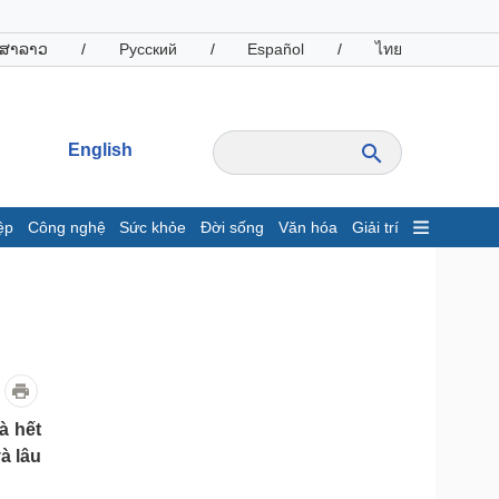
ສາລາວ
/
Русский
/
Español
/
ไทย
English
ệp
Công nghệ
Sức khỏe
Đời sống
Văn hóa
Giải trí
inh tế
Thị trường
ất động sản
Giá vàng
hởi nghiệp
Tiêu dùng
Tỷ giá
Chứng khoán
Giá cà phê
à hết
à lâu
oanh nghiệp
Công nghệ
hông tin doanh nghiệp
Sành điệu