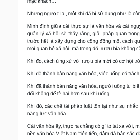
mặc khách…
Nhưng ngược lại, một khi đã bị sử dụng như là côn
Minh định giữa cái thực sự là văn hóa và cái ng
quản lý xã hội sẽ thấy rằng, giải pháp quan trọng
trước hết là xây dựng cho cộng đồng một cách qu
mọi quan hệ xã hội, mà trong đó, rượu bia không c
Khi đó, cách ứng xử với rượu bia mới có cơ hội tr
Khi đã thành bản năng văn hóa, việc uống có trác
Khi đã thành bản năng văn hóa, người uống tự biết
đối không để tệ hại hơn sau khi uống.
Khi đó, các chế tài pháp luật tồn tại như sự nh
năng lực văn hóa.
Cái văn hóa ấy, thực ra chẳng có gì to tát xa vời, m
nền văn hóa Việt Nam “tiên tiến, đậm đà bản sắc d