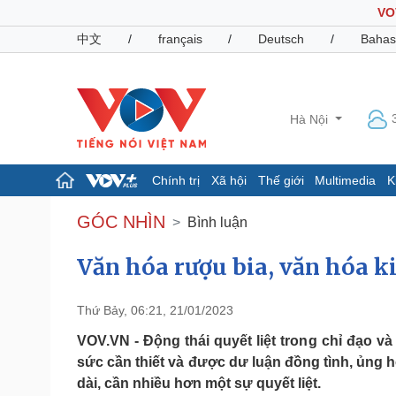
VO
中文
/
français
/
Deutsch
/
Bahas
Hà Nội
Chính trị
Xã hội
Thế giới
Multimedia
K
Chính trị
Xã hội
GÓC NHÌN
Bình luận
Đảng
Tin 24h
Tổ chức nhân sự
Dự báo thời tiết
Văn hóa rượu bia, văn hóa ki
Quốc hội
Giáo dục
Nhận diện sự thật
Dấu ấn VOV
Thứ Bảy, 06:21, 21/01/2023
Việc làm
Biển đảo
VOV.VN - Động thái quyết liệt trong chỉ đạo v
sức cần thiết và được dư luận đồng tình, ủng 
Pháp luật
Quân sự - Quốc phòng
dài, cần nhiều hơn một sự quyết liệt.
Vụ án
Vũ khí