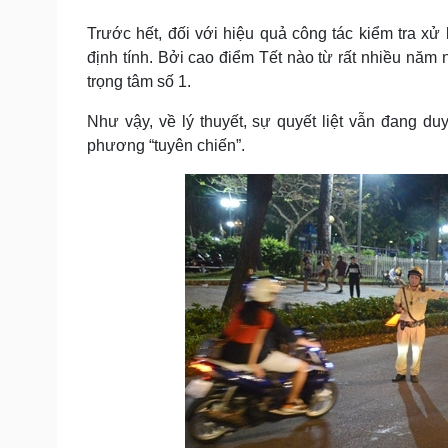
Tin nóng
Việt Nam
Tư vấn luật
Phân tích
Trước hết, đối với hiệu quả công tác kiểm tra 
định tính. Bởi cao điểm Tết nào từ rất nhiều năm 
trọng tâm số 1.
Sức khỏe
Đời sống
Như vậy, về lý thuyết, sự quyết liệt vẫn đang du
Dinh dưỡng - món ngon
Nhà đẹp
phương “tuyên chiến”.
Cây thuốc
Blog
Sản phụ khoa
Tình yêu - Gia đình
Nhi khoa
Nam khoa
Làm đẹp - giảm cân
Phòng mạch online
Ăn sạch sống khỏe
Cải chính