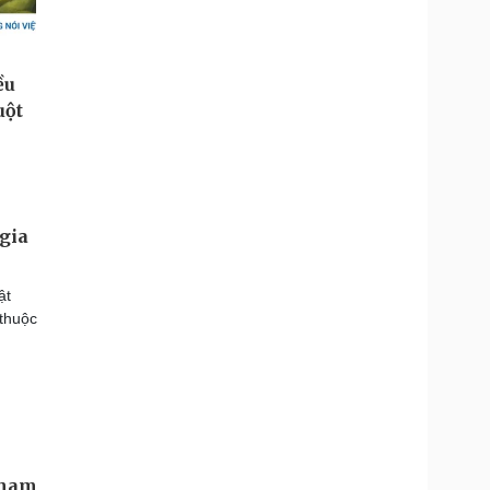
 gia
ật
 thuộc
tham