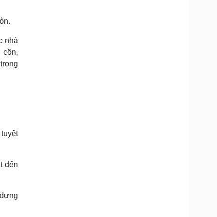
òn.
c nhà
n cồn,
trong
 tuyệt
t đến
y dựng