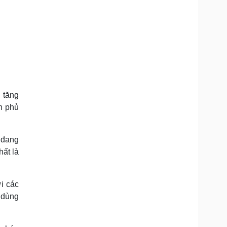
 tăng
h phủ
 đang
hất là
ới các
 dùng