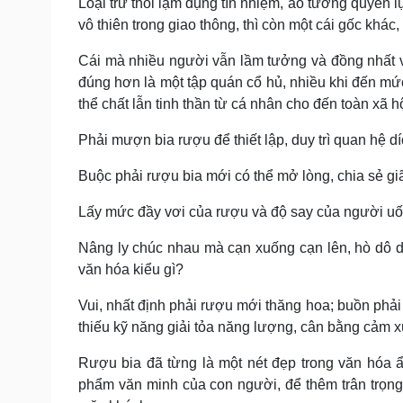
Loại trừ thói lạm dụng tín nhiệm, ảo tưởng quyền
vô thiên trong giao thông, thì còn một cái gốc khác,
Cái mà nhiều người vẫn lầm tưởng và đồng nhất v
đúng hơn là một tập quán cổ hủ, nhiều khi đến mức
thể chất lẫn tinh thần từ cá nhân cho đến toàn xã hộ
Phải mượn bia rượu để thiết lập, duy trì quan hệ dí
Buộc phải rượu bia mới có thể mở lòng, chia sẻ gi
Lấy mức đầy vơi của rượu và độ say của người uốn
Nâng ly chúc nhau mà cạn xuống cạn lên, hò dô dă
văn hóa kiểu gì?
Vui, nhất định phải rượu mới thăng hoa; buồn phải 
thiếu kỹ năng giải tỏa năng lượng, cân bằng cảm 
Rượu bia đã từng là một nét đẹp trong văn hóa 
phẩm văn minh của con người, để thêm trân trọng n