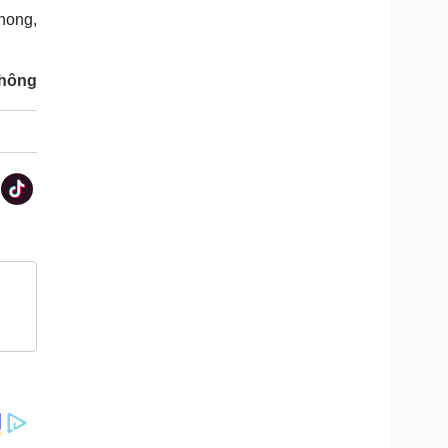
hong,
thông