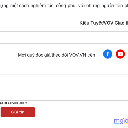
ựng một cách nghiêm túc, công phu, với những người tiên p
Kiều Tuyết/VOV Giao 
Mời quý độc giả theo dõi VOV.VN trên
ms of Service
apply.
Gửi tin