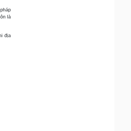
Doanh nghiệp 24h
Tin Công nghệ
Doanh nhân
Trải nghiệm
 pháp
ì cộng đồng
Chuyển đổi số
uôn là
u lịch
Podcast
i địa
Tư vấn
Câu chuyện thời sự
Săn Tour
Đọc truyện đêm khuya
heck-in
Cửa sổ tình yêu
Kể chuyện cho bé
Hạt giống tâm hồn