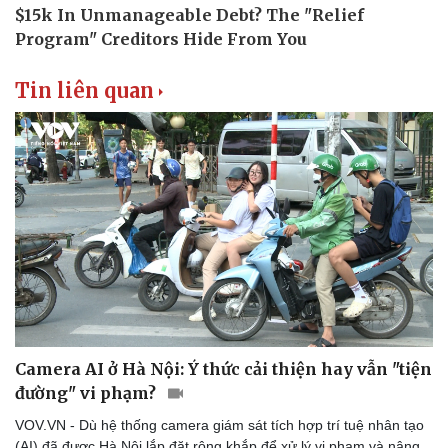
Tin liên quan
Văn hóa
Giải trí
Sân khấu - Điện ảnh
Nghệ sĩ
Văn học
Thời trang
Âm nhạc
Sao Việt
Di sản
Camera AI ở Hà Nội: Ý thức cải thiện hay vẫn "tiện
đường" vi phạm?
VOV.VN - Dù hệ thống camera giám sát tích hợp trí tuệ nhân tạo
(AI) đã được Hà Nội lắp đặt rộng khắp để xử lý vi phạm và nâng