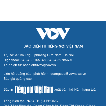
BÁO ĐIỆN TỬ TIẾNG NÓI VIỆT NAM
Trụ sở: 37 Bà Triệu, phường Cửa Nam, Hà Nội
Điện thoại: 84-24-22105148, 84-24-39785691
Thư điện tử: baodientuvov@vov.vn
Liên hệ quảng cáo, phát hành: quangcao@vovnews.vn
Báo giá quảng cáo
Báo in
xuất bản thứ Năm hàng tuần
Tổng Biên tập: NGÔ THIỆU PHONG
Phó Tổng Biên tập: Phạm Công Hân, Đặng Thị Khanh, Giang