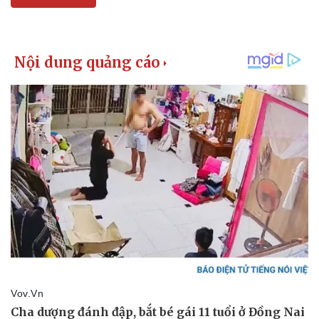
Thể thao
Ô tô - Xe máy
Bóng đá
Ô tô
Lịch thi đấu bóng đá
Xe máy
Thế giới thể thao
Tư vấn
eSports
Hậu trường