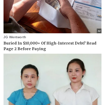
Sức khỏe
Đời sống
Dinh dưỡng - món ngon
Nhà đẹp
Cây thuốc
Blog
Sản phụ khoa
Tình yêu - Gia đình
Nhi khoa
Nam khoa
Làm đẹp - giảm cân
Phòng mạch online
Ăn sạch sống khỏe