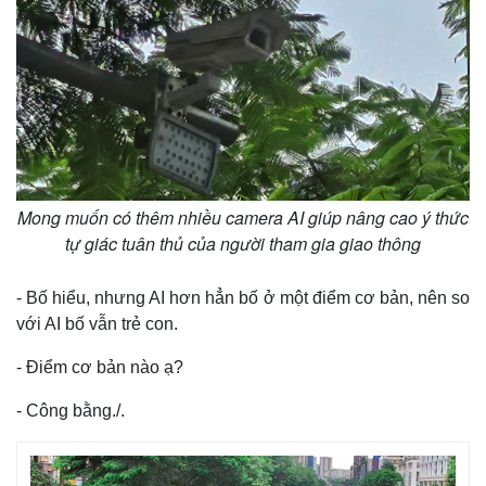
Mong muốn có thêm nhiều camera AI giúp nâng cao ý thức
tự giác tuân thủ của người tham gia giao thông
- Bố hiểu, nhưng AI hơn hẳn bố ở một điểm cơ bản, nên so
với AI bố vẫn trẻ con.
- Điểm cơ bản nào ạ?
Kinh tế
Thị trường
- Công bằng./.
Bất động sản
Giá vàng
Khởi nghiệp
Tiêu dùng
Tỷ giá