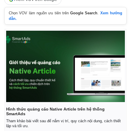
Chọn VOV làm nguồn ưu tiên trên
Google Search
.
Xem hướng
dẫn.
Pháp luật
Quân sự - Quốc phòng
Vụ án
Vũ khí
Tin nóng
Việt Nam
Tư vấn luật
Phân tích
Hình thức quảng cáo Native Article trên hệ thống
SmartAds
Tham khảo bài viết sau để nắm vị trí, quy cách nội dung, cách thiết
lập và tối ưu.