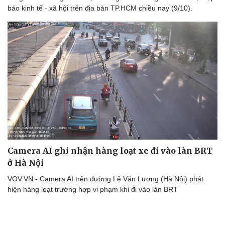
Tư vấn
Câu chuyện thời sự
báo kinh tế - xã hội trên địa bàn TP.HCM chiều nay (9/10).
Săn Tour
Đọc truyện đêm khuya
check-in
Cửa sổ tình yêu
Kể chuyện cho bé
Hạt giống tâm hồn
Camera AI ghi nhận hàng loạt xe đi vào làn BRT
ở Hà Nội
VOV.VN - Camera AI trên đường Lê Văn Lương (Hà Nội) phát
hiện hàng loạt trường hợp vi phạm khi đi vào làn BRT