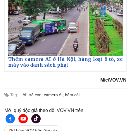
Chứng khoán
Giá cà phê
Thêm camera AI ở Hà Nội, hàng loạt ô tô, xe
máy vào danh sách phạt
Mic/VOV.VN
Tag:
AI; trẻ con; camera AI; bấm còi
Mời quý độc giả theo dõi VOV.VN trên
Thêm VOV trên Google