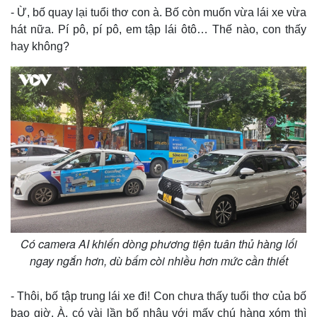
- Ừ, bố quay lại tuổi thơ con à. Bố còn muốn vừa lái xe vừa
hát nữa. Pí pô, pí pô, em tập lái ôtô… Thế nào, con thấy
hay không?
Có camera AI khiến dòng phương tiện tuân thủ hàng lối
ngay ngắn hơn, dù bấm còi nhiều hơn mức cần thiết
- Thôi, bố tập trung lái xe đi! Con chưa thấy tuổi thơ của bố
bao giờ. À, có vài lần bố nhậu với mấy chú hàng xóm thì