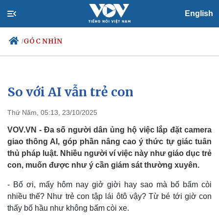
English
GÓC NHÌN
/
So với AI vẫn trẻ con
Chính trị
Xã hội
Đảng
Tin 24h
Thứ Năm, 05:13, 23/10/2025
Tổ chức nhân sự
Dự báo thời tiết
Quốc hội
Giáo dục
VOV.VN - Đa số người dân ủng hộ việc lắp đặt camera
Nhận diện sự thật
Dấu ấn VOV
giao thông AI, góp phần nâng cao ý thức tự giác tuân
Việc làm
thủ pháp luật. Nhiều người ví việc này như giáo dục trẻ
Biển đảo
con, muốn được như ý cần giám sát thường xuyên.
- Bố ơi, mấy hôm nay giở giời hay sao mà bố bấm còi
nhiều thế? Như trẻ con tập lái ôtô vậy? Từ bé tới giờ con
thấy bố hầu như không bấm còi xe.