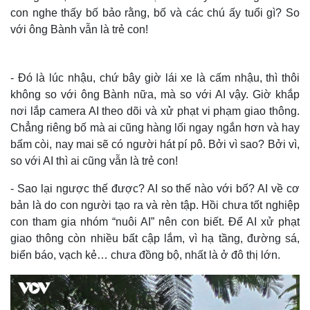
con nghe thấy bố bảo rằng, bố và các chú ấy tuổi gì? So
với ông Bành vẫn là trẻ con!
Thế giới
Multimedia
Quan sát
Video
- Đó là lúc nhậu, chứ bây giờ lái xe là cấm nhậu, thì thôi
Cuộc sống đó đây
Ảnh
không so với ông Bành nữa, mà so với AI vậy. Giờ khắp
Hồ sơ
E-Magazine
nơi lắp camera AI theo dõi và xử phạt vi phạm giao thông.
Infographic
Chẳng riêng bố mà ai cũng hàng lối ngay ngắn hơn và hay
bấm còi, nay mai sẽ có người hát pí pô. Bởi vì sao? Bởi vì,
so với AI thì ai cũng vẫn là trẻ con!
- Sao lại ngược thế được? AI so thế nào với bố? AI về cơ
bản là do con người tạo ra và rèn tập. Hồi chưa tốt nghiệp
con tham gia nhóm “nuôi AI” nên con biết. Để AI xử phạt
giao thông còn nhiều bất cập lắm, vì hạ tầng, đường sá,
biển báo, vạch kẻ… chưa đồng bộ, nhất là ở đô thị lớn.