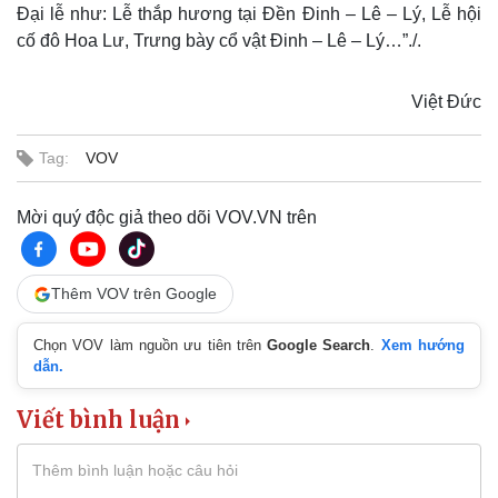
Đại lễ như: Lễ thắp hương tại Đền Đinh – Lê – Lý, Lễ hội
cố đô Hoa Lư, Trưng bày cổ vật Đinh – Lê – Lý…”./.
Việt Đức
Tag:
VOV
Sức khỏe
Đời sống
Mời quý độc giả theo dõi VOV.VN trên
Dinh dưỡng - món ngon
Nhà đẹp
Cây thuốc
Blog
Sản phụ khoa
Tình yêu - Gia đình
Thêm VOV trên Google
Nhi khoa
Nam khoa
Chọn VOV làm nguồn ưu tiên trên
Google Search
.
Xem hướng
Làm đẹp - giảm cân
dẫn.
Phòng mạch online
Ăn sạch sống khỏe
Viết bình luận