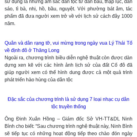
sử dụng là những âm sắc dân tộc từ đàn bầu, thập lục, đàn
sáo, tì bà, nhị, hồ, bầu, nguyệt. Với phường bát âm, tác
Thể thao
Ô tô - Xe máy
phẩm đã đưa người xem trở về với lịch sử cách đây 1000
Bóng đá
Ô tô
năm.
Lịch thi đấu bóng đá
Xe máy
Thế giới thể thao
Tư vấn
eSports
Quân và dân rạng tỡ, vui mừng trong ngày vua Lý Thái Tổ
Hậu trường
về định đô ở Thăng Long
Ngoài ra, chương trình biều diễn nghệ thuật còn được dàn
dựng xen kẽ với các hình ảnh lịch sử của đất Cố đô đã
giúp người xem có thể hình dung được cả một quả trình
phát triển hào hùng của dân tộc
Đặc sắc của chương trình là sử dụng 7 loại nhạc cụ dân
Doanh nghiệp
Công nghệ
tộc truyền thống
Thông tin doanh nghiệp
Sành điệu
Ông Đinh Xuân Hồng – Giám đốc Sở VH-TT&DL Ninh
Doanh nghiệp 24h
Tin Công nghệ
Doanh nhân
Trải nghiệm
Bình cho biết: “Sau chương trình nghệ thuật này, Ninh Bình
Vì cộng đồng
Chuyển đổi số
sẽ tiếp tục có những hoạt động tiếp theo chào đón ngày