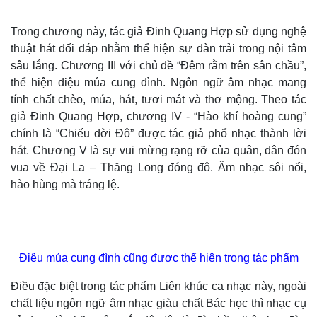
Giá cà phê
Trong chương này, tác giả Đinh Quang Hợp sử dụng nghệ
thuật hát đối đáp nhằm thể hiện sự dàn trải trong nội tâm
sâu lắng. Chương III với chủ đề “Đêm rằm trên sân chầu”,
thể hiện điệu múa cung đình. Ngôn ngữ âm nhạc mang
tính chất chèo, múa, hát, tươi mát và thơ mộng. Theo tác
giả Đinh Quang Hợp, chương IV - “Hào khí hoàng cung”
chính là “Chiếu dời Đô” được tác giả phổ nhạc thành lời
hát. Chương V là sự vui mừng rạng rỡ của quân, dân đón
Pháp luật
Quân sự - Quốc phòng
vua về Đại La – Thăng Long đóng đô. Âm nhạc sôi nổi,
Vụ án
Vũ khí
hào hùng mà tráng lệ.
Tin nóng
Việt Nam
Tư vấn luật
Phân tích
Điệu múa cung đình cũng được thể hiện trong tác phẩm
Điều đặc biệt trong tác phẩm Liên khúc ca nhạc này, ngoài
chất liệu ngôn ngữ âm nhạc giàu chất Bác học thì nhạc cụ