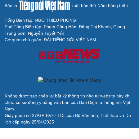
check-in
Cửa sổ tình yêu
Báo in
xuất bản thứ Năm hàng tuần
Kể chuyện cho bé
Hạt giống tâm hồn
Tổng Biên tập: NGÔ THIỆU PHONG
Phó Tổng Biên tập: Phạm Công Hân, Đặng Thị Khanh, Giang
Trung Sơn, Nguyễn Tuyết Yến
Cơ quan chủ quản: ĐÀI TIẾNG NÓI VIỆT NAM
Cải chính
Không được sao chép lại bất kỳ thông tin nào từ website này khi
chưa có sự đồng ý bằng văn bản của Báo Điện tử Tiếng nói Việt
Nam
Giấy phép số 27/GP-BVHTTDL của Bộ Văn hóa, Thể thao và Du
lịch cấp ngày 25/04/2025