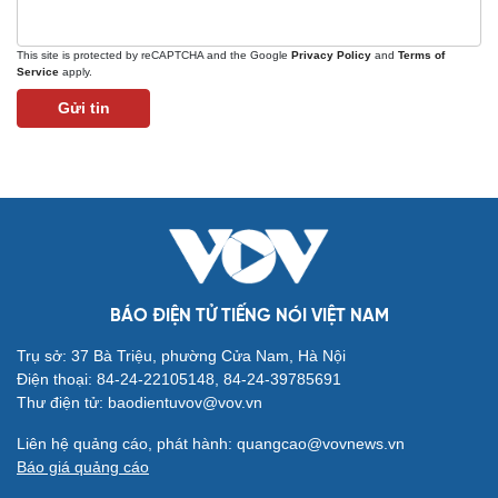
This site is protected by reCAPTCHA and the Google
Privacy Policy
and
Terms of
Service
apply.
Gửi tin
Văn hóa
Giải trí
Sân khấu - Điện ảnh
Nghệ sĩ
Văn học
Thời trang
Âm nhạc
Sao Việt
Di sản
BÁO ĐIỆN TỬ TIẾNG NÓI VIỆT NAM
Trụ sở: 37 Bà Triệu, phường Cửa Nam, Hà Nội
Điện thoại: 84-24-22105148, 84-24-39785691
Thư điện tử: baodientuvov@vov.vn
Du lịch
Podcast
Liên hệ quảng cáo, phát hành: quangcao@vovnews.vn
Tư vấn
Câu chuyện thời sự
Báo giá quảng cáo
Săn Tour
Đọc truyện đêm khuya