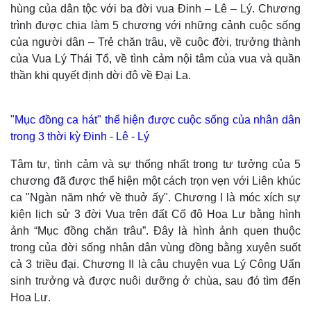
hùng của dân tộc với ba đời vua Đinh – Lê – Lý. Chương
trình được chia làm 5 chương với những cảnh cuộc sống
của người dân – Trẻ chăn trâu, về cuộc đời, trưởng thành
Thế giới
Multimedia
của Vua Lý Thái Tổ, về tình cảm nội tâm của vua và quần
Quan sát
Video
thần khi quyết định dời đô về Đại La.
Cuộc sống đó đây
Ảnh
Hồ sơ
E-Magazine
Infographic
"Mục đồng ca hát" thể hiện được cuộc sống của nhân dân
trong 3 thời kỳ Đinh - Lê - Lý
Tâm tư, tình cảm và sự thống nhất trong tư tưởng của 5
chương đã được thể hiện một cách trọn vẹn với Liên khúc
ca "Ngàn năm nhớ về thuở ấy". Chương I là móc xích sự
kiện lịch sử 3 đời Vua trên đất Cố đô Hoa Lư bằng hình
ảnh “Mục đồng chăn trâu”. Đây là hình ảnh quen thuộc
trong của đời sống nhân dân vùng đồng bằng xuyên suốt
Kinh tế
Thị trường
cả 3 triều đại. Chương II là câu chuyện vua Lý Công Uẩn
Bất động sản
Giá vàng
sinh trưởng và được nuôi dưỡng ở chùa, sau đó tìm đến
Khởi nghiệp
Tiêu dùng
Tỷ giá
Hoa Lư.
Chứng khoán