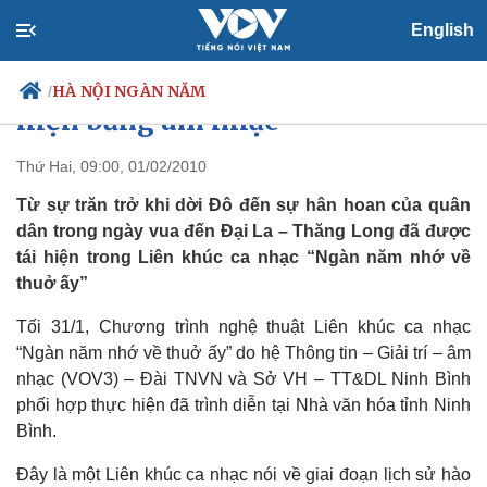
English
Hào khí Ngày dời Đô được thể
HÀ NỘI NGÀN NĂM
/
hiện bằng âm nhạc
Thứ Hai, 09:00, 01/02/2010
Từ sự trăn trở khi dời Đô đến sự hân hoan của quân
Chính trị
Xã hội
dân trong ngày vua đến Đại La – Thăng Long đã được
Đảng
Tin 24h
tái hiện trong Liên khúc ca nhạc “Ngàn năm nhớ về
Tổ chức nhân sự
Dự báo thời tiết
Quốc hội
Giáo dục
thuở ấy”
Nhận diện sự thật
Dấu ấn VOV
Việc làm
Tối 31/1, Chương trình nghệ thuật Liên khúc ca nhạc
Biển đảo
“Ngàn năm nhớ về thuở ấy” do hệ Thông tin – Giải trí – âm
nhạc (VOV3) – Đài TNVN và Sở VH – TT&DL Ninh Bình
phối hợp thực hiện đã trình diễn tại Nhà văn hóa tỉnh Ninh
Bình.
Đây là một Liên khúc ca nhạc nói về giai đoạn lịch sử hào