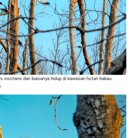
 oscitans dan biasanya hidup di kawasan hutan bakau.
.