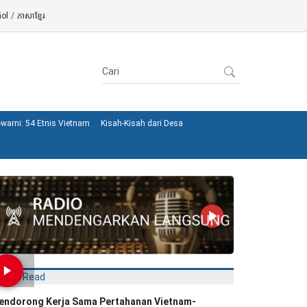
ol
/
ភាសាខ្មែរ
warni: 54 Etnis Vietnam
Kisah-Kisah dari Desa
Most Read
endorong Kerja Sama Pertahanan Vietnam-