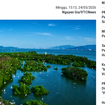
M
Minggu, 15:13, 24/05/2026
Nguyen Gia/VTCNews
PM
P
S
M
P
Se
P
Ha
K
“
V
P
Di
“
H