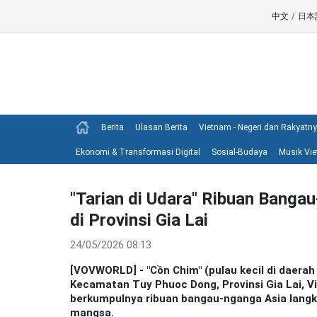
中文
/
日本
Berita
Ulasan Berita
Vietnam - Negeri dan Rakyatn
Ekonomi & Transformasi Digital
Sosial-Budaya
Musik Vi
"Tarian di Udara" Ribuan Bang
di Provinsi Gia Lai
24/05/2026 08:13
[VOVWORLD] - "Cồn Chim" (pulau kecil di daerah
Kecamatan Tuy Phuoc Dong, Provinsi Gia Lai, V
berkumpulnya ribuan bangau-nganga Asia langk
mangsa.