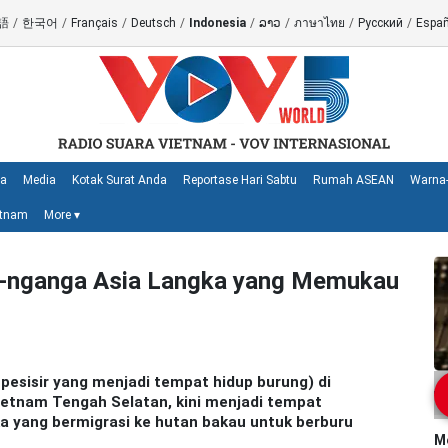
語
/
한국어
/
Français
/
Deutsch
/
Indonesia
/
ລາວ
/
ภาษาไทย
/
Русский
/
Españ
ya
Media
Kotak Surat Anda
Reportase Hari Sabtu
Rumah ASEAN
Warna-
etnam
More
▾
au-nganga Asia Langka yang Memukau
 pesisir yang menjadi tempat hidup burung) di
ietnam Tengah Selatan, kini menjadi tempat
a yang bermigrasi ke hutan bakau untuk berburu
M