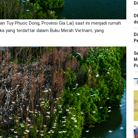
Di
D
d
n Tuy Phuoc Dong, Provinsi Gia Lai) saat ini menjadi rumah
gka yang terdaftar dalam Buku Merah Vietnam, yang
D
P
Se
M
P