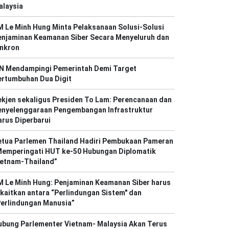
alaysia
 Le Minh Hung Minta Pelaksanaan Solusi-Solusi
enjaminan Keamanan Siber Secara Menyeluruh dan
inkron
N Mendampingi Pemerintah Demi Target
ertumbuhan Dua Digit
kjen sekaligus Presiden To Lam: Perencanaan dan
enyelenggaraan Pengembangan Infrastruktur
rus Diperbarui
etua Parlemen Thailand Hadiri Pembukaan Pameran
Memperingati HUT ke-50 Hubungan Diplomatik
ietnam-Thailand”
M Le Minh Hung: Penjaminan Keamanan Siber harus
kaitkan antara “Perlindungan Sistem" dan
Perlindungan Manusia”
ubung Parlementer Vietnam- Malaysia Akan Terus