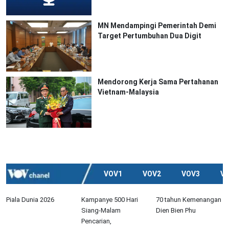
MN Mendampingi Pemerintah Demi
Target Pertumbuhan Dua Digit
Mendorong Kerja Sama Pertahanan
Vietnam-Malaysia
VOV1
VOV2
VOV3
V
Piala Dunia 2026
Kampanye 500 Hari
70 tahun Kemenangan
Siang-Malam
Dien Bien Phu
Pencarian,