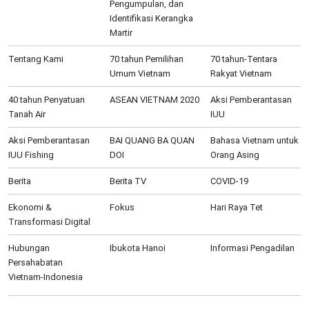
Pengumpulan, dan
Identifikasi Kerangka
Martir
Tentang Kami
70 tahun Pemilihan
70 tahun-Tentara
Umum Vietnam
Rakyat Vietnam
40 tahun Penyatuan
ASEAN VIETNAM 2020
Aksi Pemberantasan
Tanah Air
IUU
Aksi Pemberantasan
BAI QUANG BA QUAN
Bahasa Vietnam untuk
IUU Fishing
DOI
Orang Asing
Berita
Berita TV
COVID-19
Ekonomi &
Fokus
Hari Raya Tet
Transformasi Digital
Hubungan
Ibukota Hanoi
Informasi Pengadilan
Persahabatan
Vietnam-Indonesia