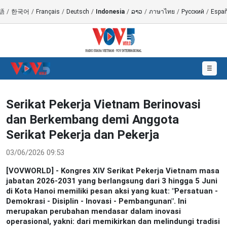
語
/
한국어
/
Français
/
Deutsch
/
Indonesia
/
ລາວ
/
ภาษาไทย
/
Русский
/
Españ
☰
Serikat Pekerja Vietnam Berinovasi
dan Berkembang demi Anggota
Serikat Pekerja dan Pekerja
03/06/2026 09:53
[VOVWORLD] - Kongres XIV Serikat Pekerja Vietnam masa
jabatan 2026-2031 yang berlangsung dari 3 hingga 5 Juni
di Kota Hanoi memiliki pesan aksi yang kuat: "Persatuan -
Demokrasi - Disiplin - Inovasi - Pembangunan". Ini
merupakan perubahan mendasar dalam inovasi
operasional, yakni: dari memikirkan dan melindungi tradisi