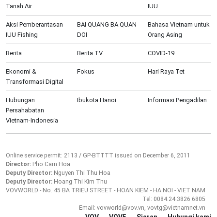
Tanah Air
IUU
Aksi Pemberantasan
BAI QUANG BA QUAN
Bahasa Vietnam untuk
IUU Fishing
DOI
Orang Asing
Berita
Berita TV
COVID-19
Ekonomi &
Fokus
Hari Raya Tet
Transformasi Digital
Hubungan
Ibukota Hanoi
Informasi Pengadilan
Persahabatan
Vietnam-Indonesia
Online service permit: 2113 / GP-BTTTT issued on December 6, 2011
Director:
Pho Cam Hoa
Deputy Director:
Nguyen Thi Thu Hoa
Deputy Director:
Hoang Thi Kim Thu
VOVWORLD - No. 45 BA TRIEU STREET - HOAN KIEM - HA NOI - VIET NAM
Tel: 0084.24.3826 6805
Email: vovworld@vov.vn, vovtg@vietnamnet.vn