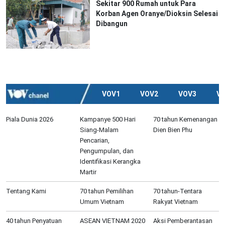
Sekitar 900 Rumah untuk Para
Korban Agen Oranye/Dioksin Selesai
Dibangun
VOV1
VOV2
VOV3
V
Piala Dunia 2026
Kampanye 500 Hari
70 tahun Kemenangan
Siang-Malam
Dien Bien Phu
Pencarian,
Pengumpulan, dan
Identifikasi Kerangka
Martir
Tentang Kami
70 tahun Pemilihan
70 tahun-Tentara
Umum Vietnam
Rakyat Vietnam
40 tahun Penyatuan
ASEAN VIETNAM 2020
Aksi Pemberantasan