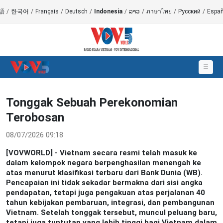
語
/
한국어
/
Français
/
Deutsch
/
Indonesia
/
ລາວ
/
ภาษาไทย
/
Русский
/
Españ
☰
Tonggak Sebuah Perekonomian
Terobosan
08/07/2026 09:18
[VOVWORLD] - Vietnam secara resmi telah masuk ke
dalam kelompok negara berpenghasilan menengah ke
atas menurut klasifikasi terbaru dari Bank Dunia (WB).
Pencapaian ini tidak sekadar bermakna dari sisi angka
pendapatan, tetapi juga pengakuan atas perjalanan 40
tahun kebijakan pembaruan, integrasi, dan pembangunan
Vietnam. Setelah tonggak tersebut, muncul peluang baru,
tetapi juga tuntutan yang lebih tinggi bagi Vietnam dalam