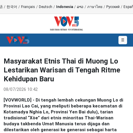
語
/
한국어
/
Français
/
Deutsch
/
Indonesia
/
ລາວ
/
ภาษาไทย
/
Русский
/
Españ
☰
Masyarakat Etnis Thai di Muong Lo
Lestarikan Warisan di Tengah Ritme
Kehidupan Baru
08/07/2026 10:42
[VOVWORLD] - Di tengah lembah cekungan Muong Lo di
Provinsi Lao Cai, yang meliputi beberapa kecamatan di
Kotamadya Nghia Lo, Provinsi Yen Bai dulu), tarian
tradisional “Xòe” dari etnis minoritas Thai-Warisan
budaya takbenda Umat Manusia terus dijaga dan
dilestarikan oleh generasi ke generasi sebagai harta