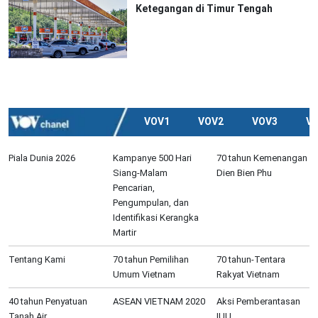
Ketegangan di Timur Tengah
VOV1
VOV2
VOV3
V
Piala Dunia 2026
Kampanye 500 Hari
70 tahun Kemenangan
Siang-Malam
Dien Bien Phu
Pencarian,
Pengumpulan, dan
Identifikasi Kerangka
Martir
Tentang Kami
70 tahun Pemilihan
70 tahun-Tentara
Umum Vietnam
Rakyat Vietnam
40 tahun Penyatuan
ASEAN VIETNAM 2020
Aksi Pemberantasan
Tanah Air
IUU