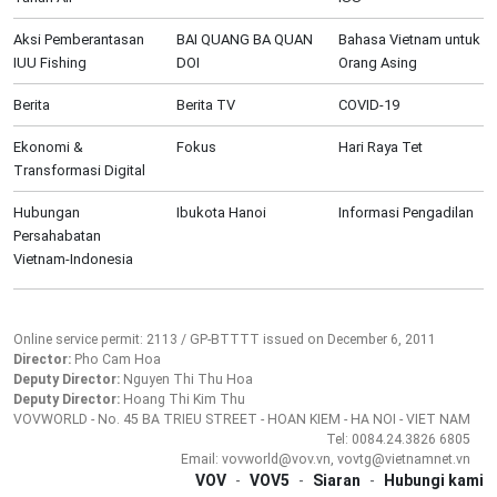
Aksi Pemberantasan
BAI QUANG BA QUAN
Bahasa Vietnam untuk
IUU Fishing
DOI
Orang Asing
Berita
Berita TV
COVID-19
Ekonomi &
Fokus
Hari Raya Tet
Transformasi Digital
Hubungan
Ibukota Hanoi
Informasi Pengadilan
Persahabatan
Vietnam-Indonesia
Online service permit: 2113 / GP-BTTTT issued on December 6, 2011
Director:
Pho Cam Hoa
Deputy Director:
Nguyen Thi Thu Hoa
Deputy Director:
Hoang Thi Kim Thu
VOVWORLD - No. 45 BA TRIEU STREET - HOAN KIEM - HA NOI - VIET NAM
Tel: 0084.24.3826 6805
Email: vovworld@vov.vn, vovtg@vietnamnet.vn
VOV
-
VOV5
-
Siaran
-
Hubungi kami