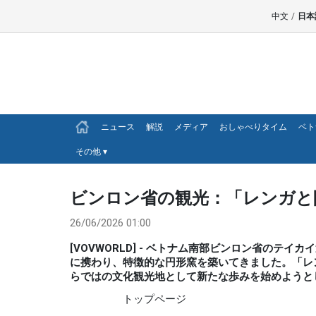
中文
/
日本
ニュース
解説
メディア
おしゃべりタイム
ベト
その他
▾
ビンロン省の観光：「レンガと
26/06/2026 01:00
[VOVWORLD] - ベトナム南部ビンロン省の
に携わり、特徴的な円形窯を築いてきました。「レ
らではの文化観光地として新たな歩みを始めようと
トップページ