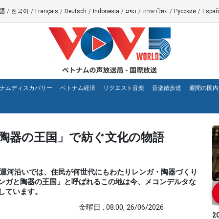
語
/
한국어
/
Français
/
Deutsch
/
Indonesia
/
ລາວ
/
ภาษาไทย
/
Русский
/
Españ
ナムディスカバリー
ベトナム経済
リクエスト音楽
音楽散歩道
週間の国内
陶器の王国」で紡ぐ文化の物語
テイカイ運河沿いでは、住民が何世代にもわたりレンガ・陶器づくり
ンガと陶器の王国」と呼ばれるこの地は今、メコンデルタな
しています。
金曜日 , 08:00, 26/06/2026
2