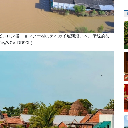
ビンロン省ニョンフー村のテイカイ運河沿いへ。伝統的な
/VOV-ĐBSCL）