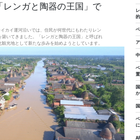
「レンガと陶器の王国」で
レ
的
ベ
ン省のテイカイ運河沿いでは、住民が何世代にもわたりレン
を築いてきました。「レンガと陶器の王国」と呼ばれ
ア
化観光地として新たな歩みを始めようとしています。
中
ベ
置
国
か
国
ベ
に
A