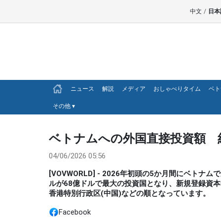
中文
/
日本
ニュース
解説
メディア
おしゃべりタイム
ベト
その他
▾
ベトナムへの外国直接投資額 約
04/06/2026 05:56
[VOVWORLD] - 2026年初頭の5か月間にベ
ルが68億ドルで最大の投資国となり、新規登録資本
香港特別行政区(中国)などの順となっています。
Facebook