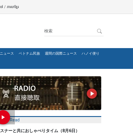
ol
/
ភាសាខ្មែរ
ニュース
ベトナム民族
週間の国際ニュース
ハノイ便り
Most Read
スナーと共におしゃべりタイム（8月6日）