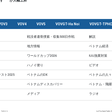
す
が大幅上昇
VOV3
VOV4
VOV5
VOVGT-Ha Noi
VOVGT-TPH
戦没者遺骨捜索・収集500日作戦
解説
地方情報
ベトナム経済
ワールドカップ2026
IUU漁業対策
ハノイ便り
ビデオ
スト2025
ベトナムのDX
ベトナムの人々
ベトナムディスカバリー
ベトナム・飛躍
メディア
ラジオ
, 2011
VOVWORLD 