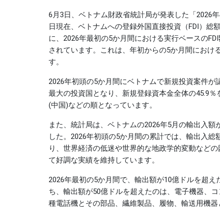
6月3日、ベトナム財政省統計局が発表した「2026
日現在、ベトナムへの登録外国直接投資（FDI）総額
に、2026年最初の5か月間における実行ベースのFDI
されています。これは、年初からの5か月間における
す。
2026年初頭の5か月間にベトナムで新規投資案件が
最大の投資国となり、新規登録資本金全体の45.9
(中国)などの順となっています。
また、統計局は、ベトナムの2026年5月の輸出入額が
した。2026年初頭の5か月間の累計では、輸出入総
り、世界経済の低迷や世界的な地政学的変動などの
て好調な実績を維持しています。
2026年最初の5か月間で、輸出額が10億ドルを超え
ち、輸出額が50億ドルを超えたのは、電子機器、
種電話機とその部品、繊維製品、履物、輸送用機器