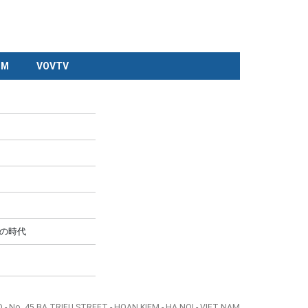
CM
VOVTV
の時代
- No. 45 BA TRIEU STREET - HOAN KIEM - HA NOI - VIET NAM