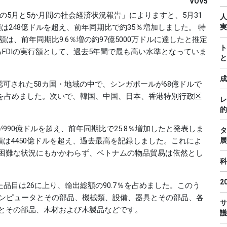
VOV5
年の5月と5か月間の社会経済状況報告」によりますと、5月31
人
は248億ドルを超え、前年同期比で約35％増加しました。 特
実
額は、前年同期比9.6％増の約97億5000万ドルに達したと推定
ト
FDIの実行額として、過去5年間で最も高い水準となっていま
と
成
認可された58カ国・地域の中で、シンガポールが68億ドルで
％を占めました。次いで、韓国、中国、日本、香港特別行政区
レ
的
990億ドルを超え、前年同期比で25.8％増加したと発表しま
タ
額は4450億ドルを超え、過去最高を記録しました。これによ
展
困難な状況にもかかわらず、ベトナムの物品貿易は依然とし
科
2
た品目は26に上り、輸出総額の90.7％を占めました。このう
コンピュータとその部品、機械類、設備、器具とその部品、各
サ
とその部品、木材および木製品などです。
護