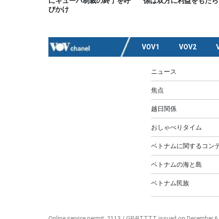
にキューバ制裁の終了を呼
係は双方に利益をもたら
びかけ
VOV1
VOV2
ニュース
焦点
越日関係
おしゃべりタイム
ベトナムに関するコンテ
ベトナムの海と島
ベトナム民族
Online service permit: 2113 / GP-BTTTT issued on December 6