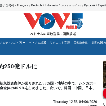
語
/
한국어
/
Français
/
Deutsch
/
Indonesia
/
ລາວ
/
ภาษาไทย
/
Русский
/
Españ
ナムディスカバリー
ベトナム経済
リクエスト音楽
音楽散歩道
週間の国内
250億ドルに
トナムで新規投資案件が認可された58カ国・地域の中で、シンガポー
金全体の45.9％を占めました。次いで、韓国、中国、日本、
Thursday, 12:56, 04/06/2026
リ