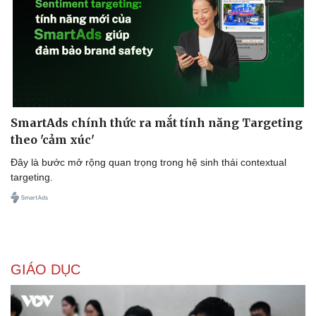
SmartAds chính thức ra mắt tính năng Targeting
theo 'cảm xúc'
Đây là bước mở rộng quan trọng trong hệ sinh thái contextual
targeting.
Du lịch
Podcast
GIÁO DỤC
Tư vấn
Câu chuyện thời sự
Săn Tour
Đọc truyện đêm khuya
check-in
Cửa sổ tình yêu
Kể chuyện cho bé