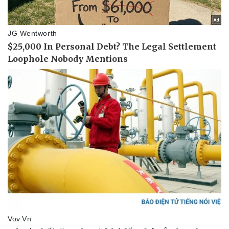
Doanh nghiệp
Công nghệ
Thông tin doanh nghiệp
Sành điệu
Doanh nghiệp 24h
Tin Công nghệ
Doanh nhân
Trải nghiệm
Vì cộng đồng
Chuyển đổi số