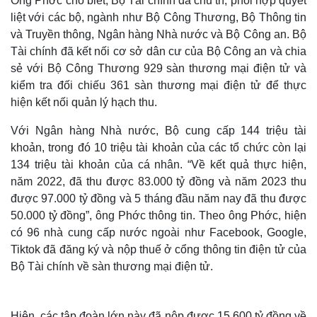
Ông Phớc cho biết, Bộ Tài chính đã chủ trì, phối hợp quyết
liệt với các bộ, ngành như Bộ Công Thương, Bộ Thông tin
và Truyền thông, Ngân hàng Nhà nước và Bộ Công an. Bộ
Tài chính đã kết nối cơ sở dân cư của Bộ Công an và chia
sẻ với Bộ Công Thương 929 sàn thương mại điện tử và
kiểm tra đối chiếu 361 sàn thương mại điện tử để thực
hiện kết nối quản lý hạch thu.
Với Ngân hàng Nhà nước, Bộ cung cấp 144 triệu tài
khoản, trong đó 10 triệu tài khoản của các tổ chức còn lại
134 triệu tài khoản của cá nhân. “Về kết quả thực hiện,
năm 2022, đã thu được 83.000 tỷ đồng và năm 2023 thu
được 97.000 tỷ đồng và 5 tháng đầu năm nay đã thu được
Thế giới
Multimedia
50.000 tỷ đồng”, ông Phớc thông tin. Theo ông Phớc, hiện
Quan sát
Video
có 96 nhà cung cấp nước ngoài như Facebook, Google,
Cuộc sống đó đây
Ảnh
Tiktok đã đăng ký và nộp thuế ở cổng thông tin điện tử của
Hồ sơ
E-Magazine
Bộ Tài chính về sàn thương mại điện tử.
Infographic
Hiện, các tập đoàn lớn này đã nộp được 15.600 tỷ đồng về