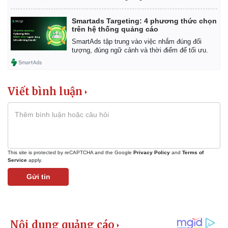
Vụ án
Vũ khí
Tin nóng
Việt Nam
Smartads Targeting: 4 phương thức chọn
Tư vấn luật
Phân tích
trên hệ thống quảng cáo
SmartAds tập trung vào việc nhắm đúng đối
tượng, đúng ngữ cảnh và thời điểm để tối ưu.
Viết bình luận
This site is protected by reCAPTCHA and the Google
Privacy Policy
and
Terms of
Service
apply.
Gửi tin