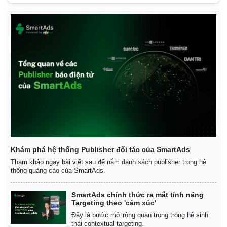
Khám phá hệ thống Publisher đối tác của SmartAds
Tham khảo ngay bài viết sau để nắm danh sách publisher trong hệ
thống quảng cáo của SmartAds.
SmartAds chính thức ra mắt tính năng
Targeting theo 'cảm xúc'
Đây là bước mở rộng quan trọng trong hệ sinh
Pháp luật
Quân sự - Quốc phòng
thái contextual targeting.