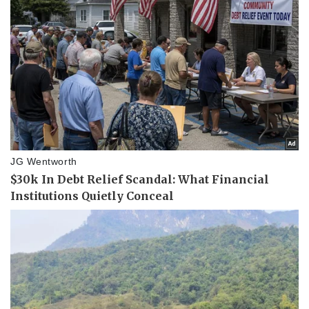
Thể thao
Ô tô - Xe máy
Bóng đá
Ô tô
Lịch thi đấu bóng đá
Xe máy
Thế giới thể thao
Tư vấn
eSports
Hậu trường