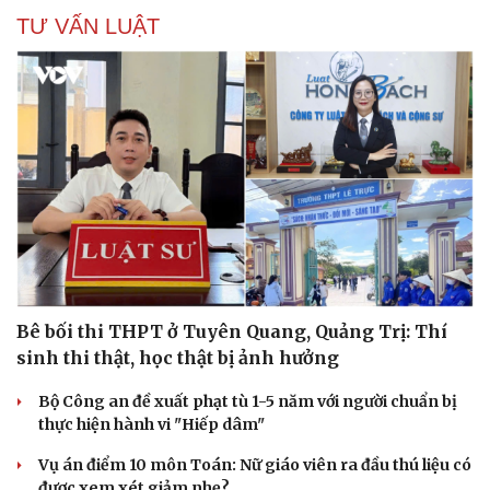
TƯ VẤN LUẬT
Bê bối thi THPT ở Tuyên Quang, Quảng Trị: Thí
sinh thi thật, học thật bị ảnh hưởng
Bộ Công an đề xuất phạt tù 1-5 năm với người chuẩn bị
thực hiện hành vi "Hiếp dâm"
Vụ án điểm 10 môn Toán: Nữ giáo viên ra đầu thú liệu có
Cải chính
được xem xét giảm nhẹ?