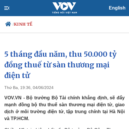
English
KINH TẾ
/
5 tháng đầu năm, thu 50.000 tỷ
Chính trị
Xã hội
Đảng
Tin 24h
đồng thuế từ sàn thương mại
Tổ chức nhân sự
Dự báo thời tiết
điện tử
Quốc hội
Giáo dục
Nhận diện sự thật
Dấu ấn VOV
Việc làm
Thứ Ba, 19:36, 04/06/2024
Biển đảo
VOV.VN - Bộ trưởng Bộ Tài chính khẳng định, sẽ đẩy
mạnh đồng bộ thu thuế sàn thương mại điện tử, giao
dịch ở môi trường điện tử, tập trung chính tại Hà Nội
và TP.HCM.