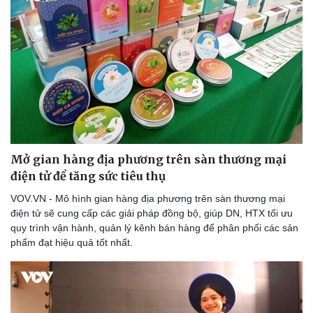
Mở gian hàng địa phương trên sàn thương mại
điện tử để tăng sức tiêu thụ
VOV.VN - Mô hình gian hàng địa phương trên sàn thương mại
Văn hóa
Giải trí
điện tử sẽ cung cấp các giải pháp đồng bộ, giúp DN, HTX tối ưu
Sân khấu - Điện ảnh
Nghệ sĩ
quy trình vận hành, quản lý kênh bán hàng để phân phối các sản
Văn học
Thời trang
phẩm đạt hiệu quả tốt nhất.
Âm nhạc
Sao Việt
Di sản