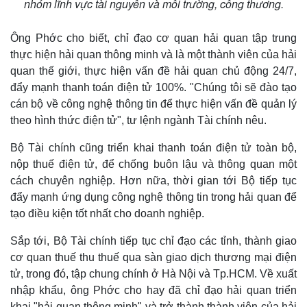
nhóm lĩnh vực tài nguyên và môi trường, công thương.
Ông Phớc cho biết, chỉ đạo cơ quan hải quan tập trung
thực hiện hải quan thông minh và là một thành viên của hải
quan thế giới, thực hiện vấn đề hải quan chủ động 24/7,
đẩy mạnh thanh toán điện tử 100%. "Chúng tôi sẽ đào tạo
cán bộ về công nghệ thông tin để thực hiện vấn đề quản lý
theo hình thức điện tử", tư lệnh ngành Tài chính nêu.
Bộ Tài chính cũng triển khai thanh toán điện tử toàn bộ,
nộp thuế điện tử, để chống buôn lậu và thông quan một
cách chuyên nghiệp. Hơn nữa, thời gian tới Bộ tiếp tục
đẩy mạnh ứng dụng công nghệ thông tin trong hải quan để
tạo điều kiện tốt nhất cho doanh nghiệp.
Kinh tế
Thị trường
Sắp tới, Bộ Tài chính tiếp tục chỉ đạo các tỉnh, thành giao
Bất động sản
Giá vàng
cơ quan thuế thu thuế qua sàn giao dịch thương mại điện
Khởi nghiệp
Tiêu dùng
tử, trong đó, tập chung chính ở Hà Nội và Tp.HCM. Về xuất
Tỷ giá
nhập khẩu, ông Phớc cho hay đã chỉ đạo hải quan triển
Chứng khoán
khai "hải quan thông minh" và trở thành thành viên của hải