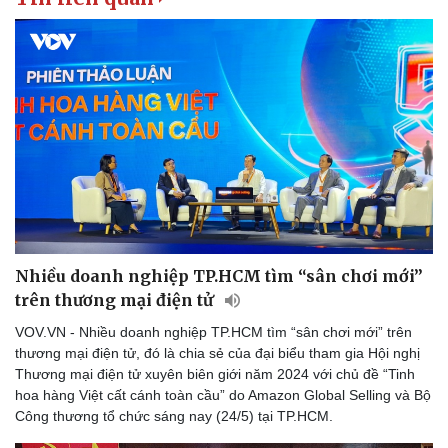
Sức khỏe
Đời sống
Dinh dưỡng - món ngon
Nhà đẹp
Cây thuốc
Blog
Sản phụ khoa
Tình yêu - Gia đình
Nhi khoa
Nam khoa
Nhiều doanh nghiệp TP.HCM tìm “sân chơi mới”
Làm đẹp - giảm cân
trên thương mại điện tử
Phòng mạch online
Ăn sạch sống khỏe
VOV.VN - Nhiều doanh nghiệp TP.HCM tìm “sân chơi mới” trên
thương mại điện tử, đó là chia sẻ của đại biểu tham gia Hội nghị
Thương mại điện tử xuyên biên giới năm 2024 với chủ đề “Tinh
hoa hàng Việt cất cánh toàn cầu” do Amazon Global Selling và Bộ
Công thương tổ chức sáng nay (24/5) tại TP.HCM.