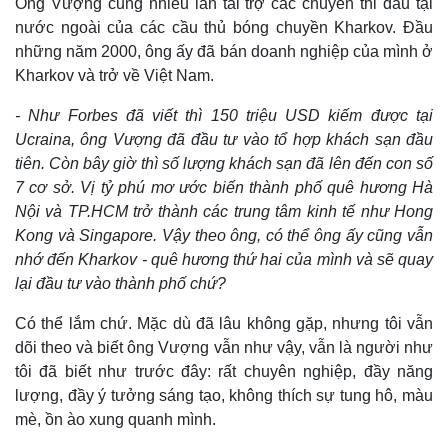
Ông Vượng cũng nhiều lần tài trợ các chuyến thi đấu tại
nước ngoài của các cầu thủ bóng chuyền Kharkov. Đầu
những năm 2000, ông ấy đã bán doanh nghiệp của mình ở
Kharkov và trở về Việt Nam.
- Như Forbes đã viết thì 150 triệu USD kiếm được tại
Ucraina, ông Vượng đã đầu tư vào tổ hợp khách sạn đầu
tiên. Còn bây giờ thì số lượng khách sạn đã lên đến con số
7 cơ sở. Vị tỷ phú mơ ước biến thành phố quê hương Hà
Nội và TP.HCM trở thành các trung tâm kinh tế như Hong
Kong và Singapore. Vậy theo ông, có thể ông ấy cũng vẫn
nhớ đến Kharkov - quê hương thứ hai của mình và sẽ quay
lại đầu tư vào thành phố chứ?
Có thể lắm chứ. Mặc dù đã lâu không gặp, nhưng tôi vẫn
dõi theo và biết ông Vượng vẫn như vậy, vẫn là người như
tôi đã biết như trước đây: rất chuyên nghiệp, đầy năng
lượng, đầy ý tưởng sáng tạo, không thích sự tung hô, màu
mè, ồn ào xung quanh mình.