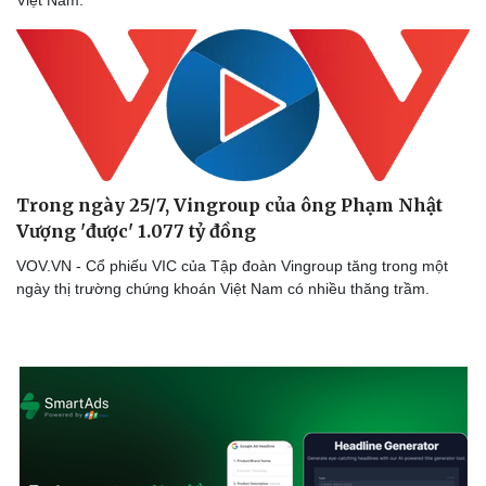
Sức khỏe
Đời sống
Dinh dưỡng - món ngon
Nhà đẹp
Trong ngày 25/7, Vingroup của ông Phạm Nhật
Cây thuốc
Blog
Vượng 'được' 1.077 tỷ đồng
Sản phụ khoa
Tình yêu - Gia đình
Nhi khoa
VOV.VN - Cổ phiếu VIC của Tập đoàn Vingroup tăng trong một
Nam khoa
ngày thị trường chứng khoán Việt Nam có nhiều thăng trầm.
Làm đẹp - giảm cân
Phòng mạch online
Ăn sạch sống khỏe