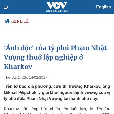
English
KINH TẾ
/
'Ảnh độc' của tỷ phú Phạm Nhật
Chính trị
Xã hội
Đảng
Tin 24h
Vượng thuở lập nghiệp ở
Tổ chức nhân sự
Dự báo thời tiết
Kharkov
Quốc hội
Giáo dục
Nhận diện sự thật
Dấu ấn VOV
Việc làm
Thứ Ba, 14:25, 14/02/2017
Biển đảo
Trên tờ báo địa phương, cựu thị trưởng Kharkov, ông
Mikhail Pilipchuk lý giải khởi nguồn thịnh vượng của vị
tỷ phú đôla Phạm Nhật Vượng tại thành phố này.
Kharkov nổi tiếng bởi nhiều tên tuổi lớn, tờ
Tin tức