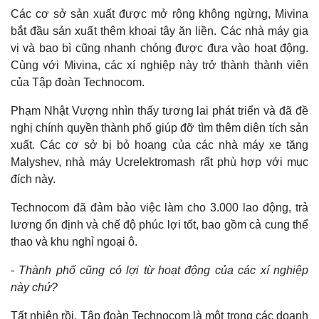
Các cơ sở sản xuất được mở rộng không ngừng, Mivina
bắt đầu sản xuất thêm khoai tây ăn liền. Các nhà máy gia
vị và bao bì cũng nhanh chóng được đưa vào hoạt động.
Cùng với Mivina, các xí nghiệp này trở thành thành viên
của Tập đoàn Technocom.
Phạm Nhật Vượng nhìn thấy tương lai phát triển và đã đề
nghị chính quyền thành phố giúp đỡ tìm thêm diện tích sản
xuất. Các cơ sở bị bỏ hoang của các nhà máy xe tăng
Malyshev, nhà máy Ucrelektromash rất phù hợp với mục
đích này.
Technocom đã đảm bảo việc làm cho 3.000 lao động, trả
lương ổn định và chế độ phúc lợi tốt, bao gồm cả cung thể
thao và khu nghỉ ngoại ô.
Kinh tế
Thị trường
Bất động sản
Giá vàng
- Thành phố cũng có lợi từ hoạt động của các xí nghiệp
Khởi nghiệp
Tiêu dùng
này chứ?
Tỷ giá
Chứng khoán
Tất nhiên rồi. Tập đoàn Technocom là một trong các doanh