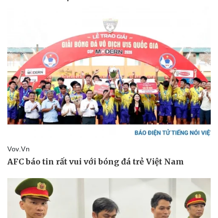
Thể thao
Ô tô - Xe máy
Bóng đá
Ô tô
Lịch thi đấu bóng đá
Xe máy
Thế giới thể thao
Tư vấn
eSports
Hậu trường