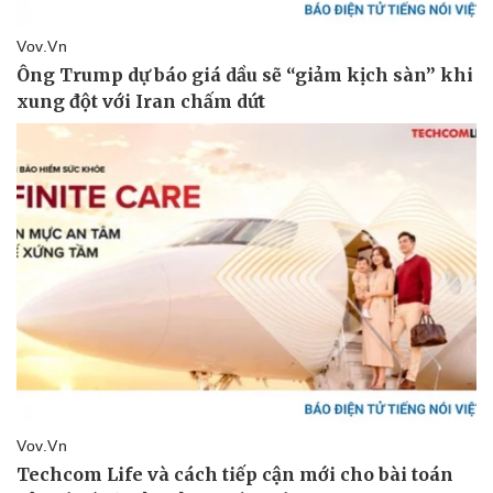
Doanh nghiệp
Công nghệ
Thông tin doanh nghiệp
Sành điệu
Doanh nghiệp 24h
Tin Công nghệ
Doanh nhân
Trải nghiệm
Vì cộng đồng
Chuyển đổi số