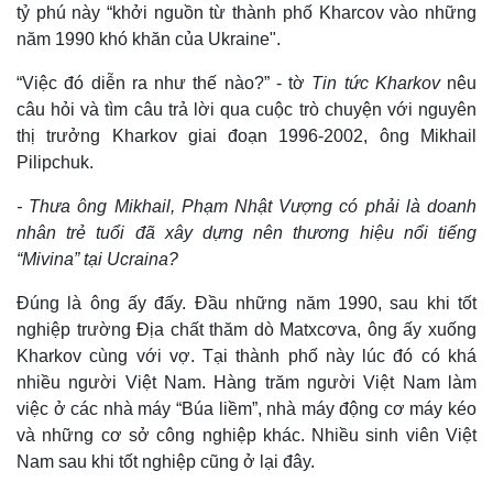
tỷ phú này “khởi nguồn từ thành phố Kharcov vào những
năm 1990 khó khăn của Ukraine".
“Việc đó diễn ra như thế nào?” - tờ
Tin tức Kharkov
nêu
câu hỏi và tìm câu trả lời qua cuộc trò chuyện với nguyên
thị trưởng Kharkov giai đoạn 1996-2002, ông Mikhail
Pilipchuk.
- Thưa ông Mikhail, Phạm Nhật Vượng có phải là doanh
nhân trẻ tuổi đã xây dựng nên thương hiệu nổi tiếng
“Mivina” tại Ucraina?
Đúng là ông ấy đấy. Đầu những năm 1990, sau khi tốt
Thế giới
Multimedia
nghiệp trường Địa chất thăm dò Matxcơva, ông ấy xuống
Quan sát
Video
Kharkov cùng với vợ. Tại thành phố này lúc đó có khá
Cuộc sống đó đây
Ảnh
nhiều người Việt Nam. Hàng trăm người Việt Nam làm
Hồ sơ
E-Magazine
việc ở các nhà máy “Búa liềm”, nhà máy động cơ máy kéo
Infographic
và những cơ sở công nghiệp khác. Nhiều sinh viên Việt
Nam sau khi tốt nghiệp cũng ở lại đây.