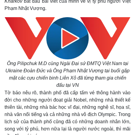
Kharkov
bắt đầu bài viết của mình về vị tỷ phú người Việt
Phạm Nhật Vượng.
Ông Pilipchuk M.D cùng Ngài Đại sứ ĐMTQ Việt Nam tại
Ukraine Đoàn Đức và Ông Phạm Nhật Vượng tại buổi gặp
mặt các cựu chiến binh Liên Xô đã từng tham gia chiến
đấu tại VN
Tờ báo nêu rõ, thành phố đã cấp tấm vé thông hành vào
đời cho những người đoạt giải Nobel, những nhà thiết kế
thiên tài, những nhà bác học vĩ đại, những nghệ sĩ, họa sĩ,
nhà văn nổi tiếng và cả những nhà vô địch Olympic. Trong
lịch sử của thành phố cũng đã có những doanh nhân lớn,
song với tỷ phú, hơn nữa lại là người nước ngoài, thì mãi