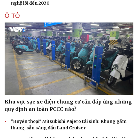
nghệ lõi đến 2030
Ô TÔ
Văn hóa
Giải trí
Sân khấu - Điện ảnh
Nghệ sĩ
Khu vực sạc xe điện chung cư cần đáp ứng những
Văn học
Thời trang
quy định an toàn PCCC nào?
Âm nhạc
Sao Việt
Di sản
"Huyền thoại" Mitsubishi Pajero tái sinh: Khung gầm
thang, sẵn sàng đấu Land Cruiser