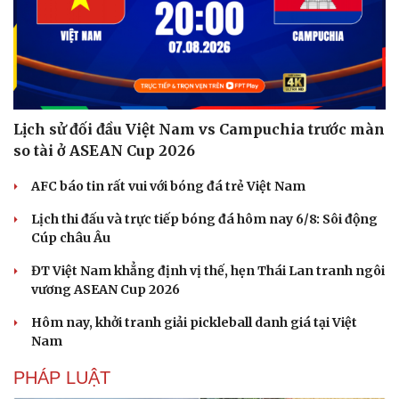
Lịch sử đối đầu Việt Nam vs Campuchia trước màn
so tài ở ASEAN Cup 2026
AFC báo tin rất vui với bóng đá trẻ Việt Nam
Lịch thi đấu và trực tiếp bóng đá hôm nay 6/8: Sôi động
Cúp châu Âu
ĐT Việt Nam khẳng định vị thế, hẹn Thái Lan tranh ngôi
vương ASEAN Cup 2026
Du lịch
Podcast
Hôm nay, khởi tranh giải pickleball danh giá tại Việt
Tư vấn
Câu chuyện thời sự
Nam
Săn Tour
Đọc truyện đêm khuya
PHÁP LUẬT
check-in
Cửa sổ tình yêu
Kể chuyện cho bé