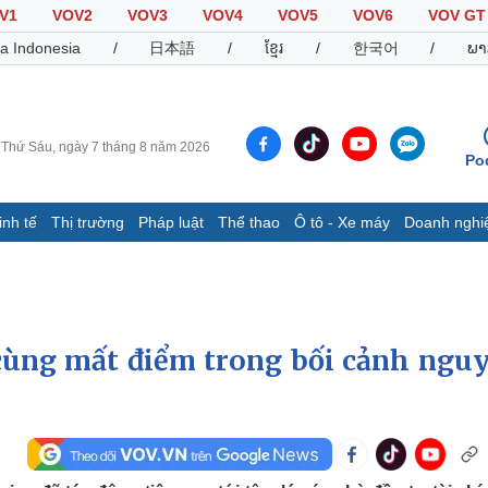
V1
VOV2
VOV3
VOV4
VOV5
VOV6
VOV GT
a Indonesia
/
日本語
/
ខ្មែរ
/
한국어
/
ພາ
Thứ Sáu, ngày 7 tháng 8 năm 2026
Po
inh tế
Thị trường
Pháp luật
Thể thao
Ô tô - Xe máy
Doanh nghi
Thế giới
Multimedia
K
Quan sát
Video
B
Cuộc sống đó đây
Ảnh
K
Hồ sơ
E-Magazine
ùng mất điểm trong bối cảnh nguy
Infographic
Thể thao
Ô tô - Xe máy
D
Bóng đá
Ô tô
T