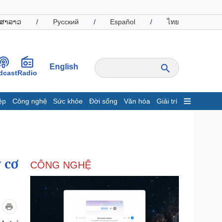
ສາລາວ
/
Русский
/
Español
/
ไทย
English
dcast
Radio
ệp
Công nghệ
Sức khỏe
Đời sống
Văn hóa
Giải trí
inh tế
Thị trường
ất động sản
Giá vàng
hởi nghiệp
Tiêu dùng
Tỷ giá
 cơ
CÔNG NGHỆ
Chứng khoán
Giá cà phê
oanh nghiệp
Công nghệ
hông tin doanh nghiệp
Sành điệu