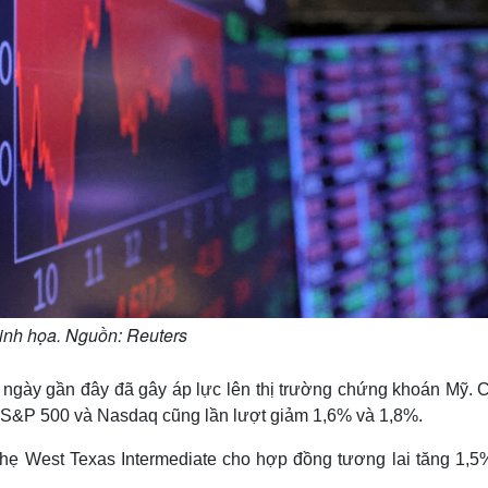
nh họa. Nguồn: Reuters
gày gần đây đã gây áp lực lên thị trường chứng khoán Mỹ. 
́ S&P 500 và Nasdaq cũng lần lượt giảm 1,6% và 1,8%.
t nhẹ West Texas Intermediate cho hợp đồng tương lai tăng 1,5