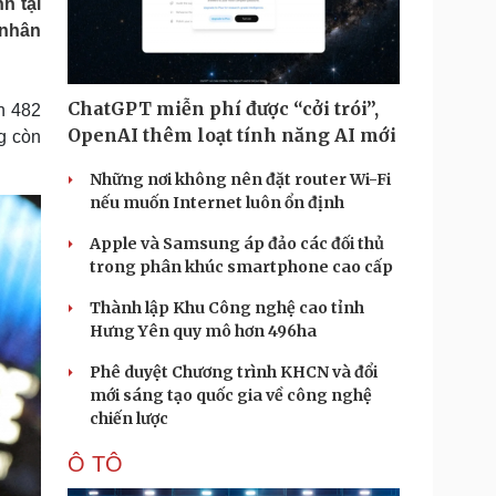
h tại
Doanh nghiệp 24h
Tin Công nghệ
 nhân
Doanh nhân
Trải nghiệm
ì cộng đồng
Chuyển đổi số
ChatGPT miễn phí được “cởi trói”,
ơn 482
u lịch
Podcast
OpenAI thêm loạt tính năng AI mới
g còn
Tư vấn
Câu chuyện thời sự
Săn Tour
Đọc truyện đêm khuya
Những nơi không nên đặt router Wi-Fi
heck-in
Cửa sổ tình yêu
nếu muốn Internet luôn ổn định
Kể chuyện cho bé
Apple và Samsung áp đảo các đối thủ
Hạt giống tâm hồn
trong phân khúc smartphone cao cấp
Thành lập Khu Công nghệ cao tỉnh
Hưng Yên quy mô hơn 496ha
Phê duyệt Chương trình KHCN và đổi
mới sáng tạo quốc gia về công nghệ
chiến lược
Ô TÔ