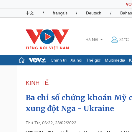
VO
中文
/
français
/
Deutsch
/
Bahas
31°C
Hà Nội
Chính trị
Xã hội
Thế giới
Multimedia
K
Chính trị
Xã hội
Đảng
Tin 24h
KINH TẾ
Tổ chức nhân sự
Dự báo thời tiết
Quốc hội
Giáo dục
Ba chỉ số chứng khoán Mỹ c
Nhận diện sự thật
Dấu ấn VOV
Việc làm
xung đột Nga - Ukraine
Biển đảo
Pháp luật
Quân sự - Quốc phòng
Thứ Tư, 06:22, 23/02/2022
Vụ án
Vũ khí