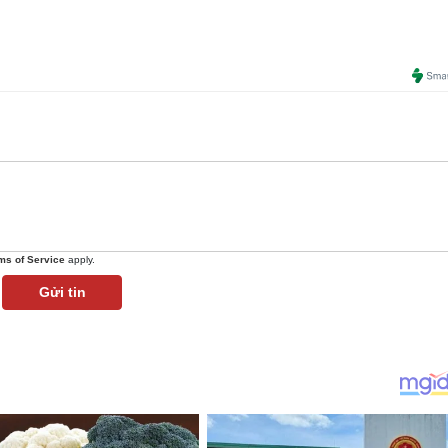
ms of Service
apply.
Gửi tin