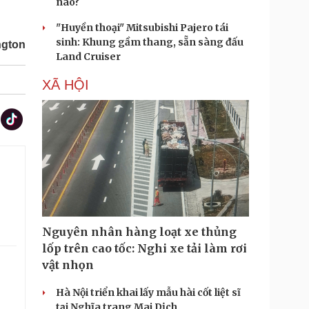
nào?
"Huyền thoại" Mitsubishi Pajero tái
sinh: Khung gầm thang, sẵn sàng đấu
ngton
Land Cruiser
XÃ HỘI
Nguyên nhân hàng loạt xe thủng
lốp trên cao tốc: Nghi xe tải làm rơi
vật nhọn
Hà Nội triển khai lấy mẫu hài cốt liệt sĩ
tại Nghĩa trang Mai Dịch