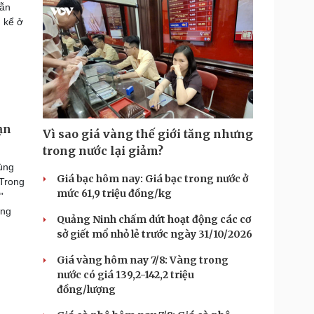
vẫn
 kể ở
ạn
Vì sao giá vàng thế giới tăng nhưng
trong nước lại giảm?
vùng
Giá bạc hôm nay: Giá bạc trong nước ở
 Trong
mức 61,9 triệu đồng/kg
”
ỡng
Quảng Ninh chấm dứt hoạt động các cơ
sở giết mổ nhỏ lẻ trước ngày 31/10/2026
Giá vàng hôm nay 7/8: Vàng trong
nước có giá 139,2-142,2 triệu
đồng/lượng