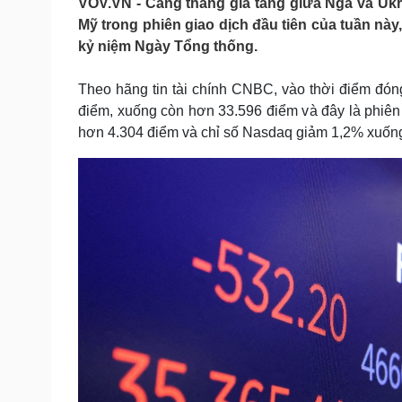
VOV.VN - Căng thẳng gia tăng giữa Nga và Ukrai
Tin nóng
Việt Nam
Mỹ trong phiên giao dịch đầu tiên của tuần nà
Tư vấn luật
Phân tích
kỷ niệm Ngày Tổng thống.
Theo hãng tin tài chính CNBC, vào thời điểm đ
Sức khỏe
Đời sống
điểm, xuống còn hơn 33.596 điểm và đây là phiê
Dinh dưỡng - món ngon
Nhà đẹp
hơn 4.304 điểm và chỉ số Nasdaq giảm 1,2% xuống
Cây thuốc
Blog
Sản phụ khoa
Tình yêu - Gia đình
Nhi khoa
Nam khoa
Làm đẹp - giảm cân
Phòng mạch online
Ăn sạch sống khỏe
Cải chính