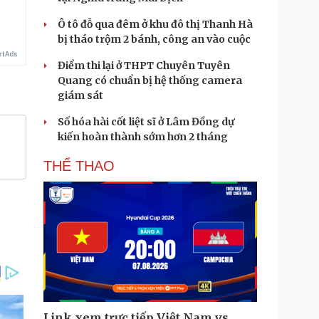
Ô tô đỗ qua đêm ở khu đô thị Thanh Hà
bị tháo trộm 2 bánh, công an vào cuộc
Điểm thi lại ở THPT Chuyên Tuyên
Quang có chuẩn bị hệ thống camera
giám sát
Số hóa hài cốt liệt sĩ ở Lâm Đồng dự
kiến hoàn thành sớm hơn 2 tháng
THỂ THAO
Link xem trực tiếp Việt Nam vs