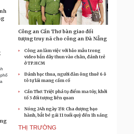
Công an Cần Thơ bàn giao đối
tượng truy nã cho công an Đà Nẵng
Công an làm việc với bảo mẫu trong
g
video bắn dây thun vào chân, đánh trẻ
ở TP.HCM
nh
Đánh bạc thua, người đàn ông thuê 6 ô
 phố
tô tự lái mang cầm cố
ưa
Cần Thơ: Triệt phá tụ điểm ma túy, khởi
tố 3 đối tượng liên quan
Nóng 24h ngày 7/8: Cha dượng bạo
hành, bắt bé gái 11 tuổi quỳ đến 1h sáng
ong
THỊ TRƯỜNG