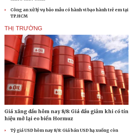
Công an xử lý vụ bảo mẫu có hành vi bạo hành trẻ em tại
TP.HCM
THỊ TRƯỜNG
Giá xăng dầu hôm nay 8/8: Giá dầu giảm khi có tín
hiệu mở lại eo biển Hormuz
Du lịch
Podcast
Tỷ giá USD hôm nay 8/8: Giá bán USD hạ xuống còn
Tư vấn
Câu chuyện thời sự