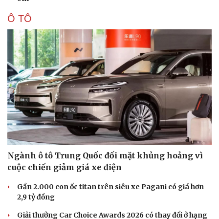
Phòng mạch online
Ô TÔ
Ăn sạch sống khỏe
Ngành ô tô Trung Quốc đối mặt khủng hoảng vì
cuộc chiến giảm giá xe điện
Gần 2.000 con ốc titan trên siêu xe Pagani có giá hơn
2,9 tỷ đồng
Giải thưởng Car Choice Awards 2026 có thay đổi ở hạng