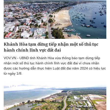
Khánh Hòa tạm dừng tiếp nhận một số thủ tục
hành chính lĩnh vực đất đai
VOV.VN - UBND tỉnh Khánh Hòa vừa thông báo tạm dừng tiếp
nhận một số thủ tục hành chính lĩnh vực đất đai vì chưa nhận
được các hướng dẫn thực hiện Luật đất đai năm 2024 có hiệu lực
từ ngày 1/8.
Doanh nghiệp
Công nghệ
Thông tin doanh nghiệp
Sành điệu
Doanh nghiệp 24h
Tin Công nghệ
Doanh nhân
Trải nghiệm
Vì cộng đồng
Chuyển đổi số