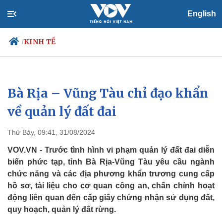
English
KINH TẾ
/
Bà Rịa – Vũng Tàu chỉ đạo khẩn
Chính trị
Xã hội
Đảng
Tin 24h
về quản lý đất đai
Tổ chức nhân sự
Dự báo thời tiết
Quốc hội
Giáo dục
Thứ Bảy, 09:41, 31/08/2024
Nhận diện sự thật
Dấu ấn VOV
Việc làm
VOV.VN - Trước tình hình vi phạm quản lý đất đai diễn
Biển đảo
biến phức tạp, tỉnh Bà Rịa-Vũng Tàu yêu cầu ngành
chức năng và các địa phương khẩn trương cung cấp
hồ sơ, tài liệu cho cơ quan công an, chấn chỉnh hoạt
động liên quan đến cấp giấy chứng nhận sử dụng đất,
quy hoạch, quản lý đất rừng.