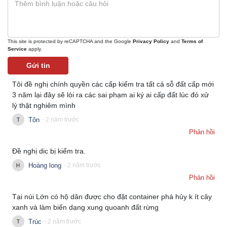
This site is protected by reCAPTCHA and the Google
Privacy Policy
and
Terms of
Service
apply.
Gửi tin
Tôi đề nghị chính quyền các cấp kiểm tra tất cả sỗ đất cấp mới
3 năm lại đây sẽ lòi ra các sai phạm ai ký ai cấp đất lúc đó xử
lý thật nghiêm mình
Tôn
- 2 năm trước
Phản hồi
Đề nghị dic bị kiểm tra.
Hoàng long
- 2 năm trước
Phản hồi
Tại núi Lớn có hộ dân được cho đặt container phá hủy k ít cây
xanh và làm biến dạng xung quoanh đất rừng
Trúc
- 2 năm trước