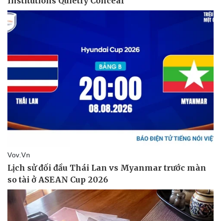
Thể thao
Ô tô - Xe máy
Bóng đá
Ô tô
Lịch thi đấu bóng đá
Xe máy
Thế giới thể thao
Tư vấn
eSports
Hậu trường