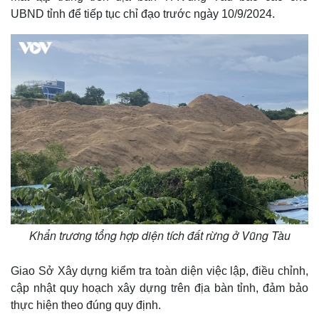
UBND tỉnh để tiếp tục chỉ đạo trước ngày 10/9/2024.
Thế giới
Multimedia
Quan sát
Video
Cuộc sống đó đây
Ảnh
Hồ sơ
E-Magazine
Khẩn trương tổng hợp diện tích đất rừng ở Vũng Tàu
Infographic
Giao Sở Xây dựng kiểm tra toàn diện việc lập, điều chỉnh,
cập nhật quy hoạch xây dựng trên địa bàn tỉnh, đảm bảo
thực hiện theo đúng quy định.