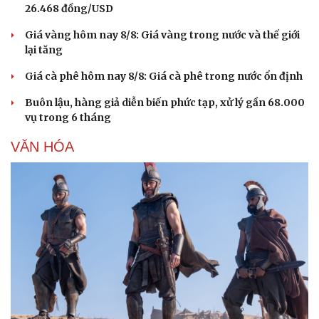
26.468 đồng/USD
Săn Tour
Đọc truyện đêm khuya
check-in
Cửa sổ tình yêu
Giá vàng hôm nay 8/8: Giá vàng trong nước và thế giới
Kể chuyện cho bé
lại tăng
Hạt giống tâm hồn
Giá cà phê hôm nay 8/8: Giá cà phê trong nước ổn định
Buôn lậu, hàng giả diễn biến phức tạp, xử lý gần 68.000
vụ trong 6 tháng
VĂN HÓA