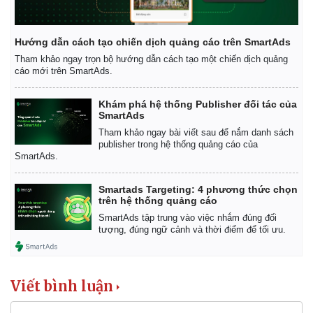
Hướng dẫn cách tạo chiến dịch quảng cáo trên SmartAds
Tham khảo ngay trọn bộ hướng dẫn cách tạo một chiến dịch quảng
cáo mới trên SmartAds.
Khám phá hệ thống Publisher đối tác của
SmartAds
Tham khảo ngay bài viết sau để nắm danh sách
publisher trong hệ thống quảng cáo của
SmartAds.
Kinh tế
Thị trường
Smartads Targeting: 4 phương thức chọn
Bất động sản
Giá vàng
trên hệ thống quảng cáo
Khởi nghiệp
Tiêu dùng
SmartAds tập trung vào việc nhắm đúng đối
Tỷ giá
tượng, đúng ngữ cảnh và thời điểm để tối ưu.
Chứng khoán
Giá cà phê
Viết bình luận