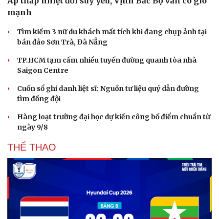
Áp thấp nhiệt đới suy yếu, Vịnh Bắc Bộ vẫn có gió
mạnh
Tìm kiếm 3 nữ du khách mất tích khi đang chụp ảnh tại
bán đảo Sơn Trà, Đà Nẵng
TP.HCM tạm cấm nhiều tuyến đường quanh tòa nhà
Saigon Centre
Cuốn sổ ghi danh liệt sĩ: Nguồn tư liệu quý dẫn đường
tìm đồng đội
Hàng loạt trường đại học dự kiến công bố điểm chuẩn từ
ngày 9/8
THỂ THAO
Văn hóa
Giải trí
Sân khấu - Điện ảnh
Nghệ sĩ