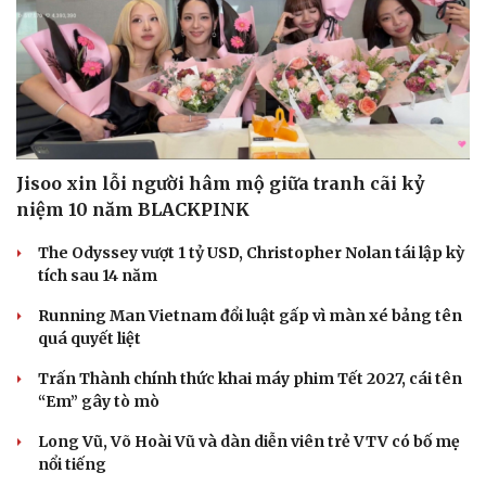
Jisoo xin lỗi người hâm mộ giữa tranh cãi kỷ
niệm 10 năm BLACKPINK
The Odyssey vượt 1 tỷ USD, Christopher Nolan tái lập kỳ
tích sau 14 năm
Running Man Vietnam đổi luật gấp vì màn xé bảng tên
quá quyết liệt
Trấn Thành chính thức khai máy phim Tết 2027, cái tên
“Em” gây tò mò
Long Vũ, Võ Hoài Vũ và dàn diễn viên trẻ VTV có bố mẹ
nổi tiếng
Cải chính