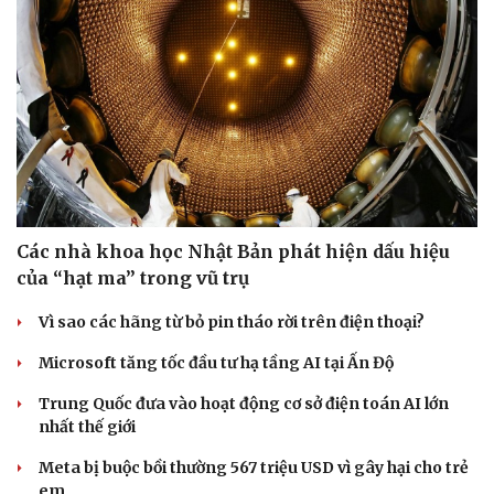
Các nhà khoa học Nhật Bản phát hiện dấu hiệu
của “hạt ma” trong vũ trụ
Vì sao các hãng từ bỏ pin tháo rời trên điện thoại?
Sức khỏe
Đời sống
Microsoft tăng tốc đầu tư hạ tầng AI tại Ấn Độ
Dinh dưỡng - món ngon
Nhà đẹp
Cây thuốc
Blog
Trung Quốc đưa vào hoạt động cơ sở điện toán AI lớn
Sản phụ khoa
Tình yêu - Gia đình
nhất thế giới
Nhi khoa
Nam khoa
Meta bị buộc bồi thường 567 triệu USD vì gây hại cho trẻ
Làm đẹp - giảm cân
em