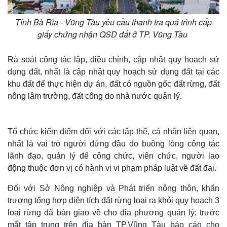
Tỉnh Bà Rìa - Vũng Tàu yêu cầu thanh tra quá trình cấp
giấy chứng nhận QSD đất ở TP. Vũng Tàu
Rà soát công tác lập, điều chỉnh, cập nhật quy hoạch sử
dụng đất, nhất là cập nhật quy hoạch sử dụng đất tại các
khu đất để thực hiện dự án, đất có nguồn gốc đất rừng, đất
nông lâm trường, đất công do nhà nước quản lý.
Tổ chức kiểm điểm đối với các tập thể, cá nhân liên quan,
nhất là vai trò người đứng đầu do buông lỏng công tác
lãnh đạo, quản lý để công chức, viên chức, người lao
động thuộc đơn vị có hành vi vi phạm pháp luật về đất đai.
Đối với Sở Nông nghiệp và Phát triển nông thôn, khẩn
trương tổng hợp diện tích đất rừng loại ra khỏi quy hoạch 3
loại rừng đã bàn giao về cho địa phương quản lý; trước
mắt tập trung trên địa bàn TP.Vũng Tàu báo cáo cho