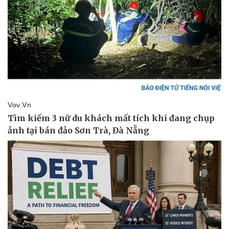
Pháp luật
Quân sự - Quốc phòng
Vụ án
Vũ khí
Tin nóng
Việt Nam
Tư vấn luật
Phân tích