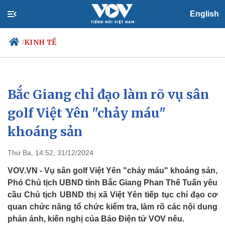
English
KINH TẾ
/
Bắc Giang chỉ đạo làm rõ vụ sân
Chính trị
Xã hội
Đảng
Tin 24h
golf Việt Yên "chảy máu"
Tổ chức nhân sự
Dự báo thời tiết
khoáng sản
Quốc hội
Giáo dục
Nhận diện sự thật
Dấu ấn VOV
Việc làm
Thứ Ba, 14:52, 31/12/2024
Biển đảo
VOV.VN - Vụ sân golf Việt Yên "chảy máu" khoáng sản,
Phó Chủ tịch UBND tỉnh Bắc Giang Phan Thế Tuấn yêu
cầu Chủ tịch UBND thị xã Việt Yên tiếp tục chỉ đạo cơ
quan chức năng tổ chức kiểm tra, làm rõ các nội dung
phản ánh, kiến nghị của Báo Điện tử VOV nêu.