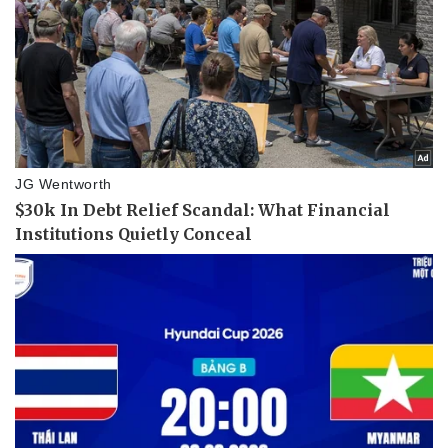
Thể thao
Ô tô - Xe máy
Bóng đá
Ô tô
Lịch thi đấu bóng đá
Xe máy
Thế giới thể thao
Tư vấn
eSports
Hậu trường