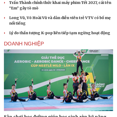
Trấn Thành chính thức khai máy phim Tết 2027, cái tên
“Em” gây tò mò
Long Vũ, Võ Hoài Vũ và dàn diễn viên trẻ VTV có bố mẹ
nổi tiếng
Lý do thần tượng K-pop liên tiếp tạm ngừng hoạt động
DOANH NGHIỆP
Sân chơi học đường giúp học sinh rèn kỹ năng