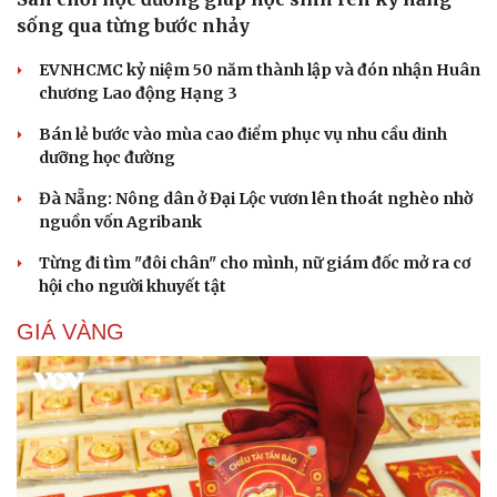
sống qua từng bước nhảy
EVNHCMC kỷ niệm 50 năm thành lập và đón nhận Huân
chương Lao động Hạng 3
Bán lẻ bước vào mùa cao điểm phục vụ nhu cầu dinh
dưỡng học đường
Đà Nẵng: Nông dân ở Đại Lộc vươn lên thoát nghèo nhờ
nguồn vốn Agribank
Từng đi tìm "đôi chân" cho mình, nữ giám đốc mở ra cơ
hội cho người khuyết tật
GIÁ VÀNG