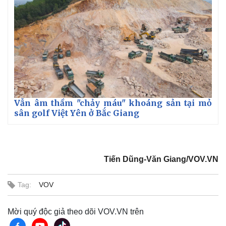
Giá cà phê
Vẫn âm thầm "chảy máu" khoáng sản tại mỏ
sân golf Việt Yên ở Bắc Giang
Tiến Dũng-Văn Giang/VOV.VN
Tag:
VOV
Mời quý độc giả theo dõi VOV.VN trên