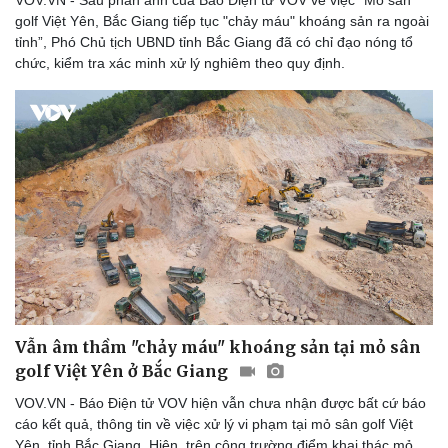
VOV.VN - Sau phản ánh của Báo Điện tử VOV về việc “Mỏ sân
golf Việt Yên, Bắc Giang tiếp tục "chảy máu" khoáng sản ra ngoài
tỉnh”, Phó Chủ tịch UBND tỉnh Bắc Giang đã có chỉ đạo nóng tổ
chức, kiểm tra xác minh xử lý nghiêm theo quy định.
Vẫn âm thầm "chảy máu" khoáng sản tại mỏ sân
golf Việt Yên ở Bắc Giang
VOV.VN - Báo Điện tử VOV hiện vẫn chưa nhận được bất cứ báo
cáo kết quả, thông tin về việc xử lý vi phạm tại mỏ sân golf Việt
Yên, tỉnh Bắc Giang. Hiện, trên công trường điểm khai thác mỏ