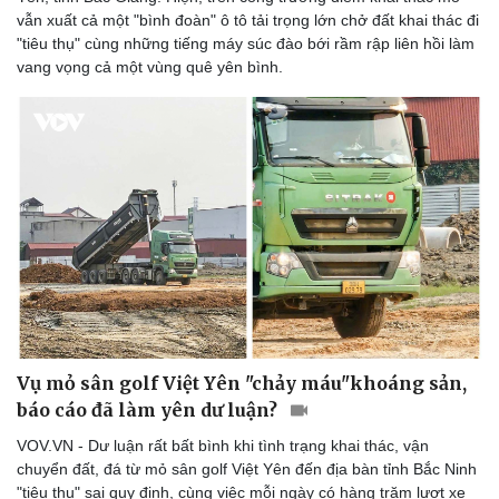
vẫn xuất cả một "bình đoàn" ô tô tải trọng lớn chở đất khai thác đi
"tiêu thụ" cùng những tiếng máy súc đào bới rầm rập liên hồi làm
vang vọng cả một vùng quê yên bình.
Vụ mỏ sân golf Việt Yên "chảy máu"khoáng sản,
báo cáo đã làm yên dư luận?
VOV.VN - Dư luận rất bất bình khi tình trạng khai thác, vận
chuyển đất, đá từ mỏ sân golf Việt Yên đến địa bàn tỉnh Bắc Ninh
"tiêu thụ" sai quy định, cùng việc mỗi ngày có hàng trăm lượt xe