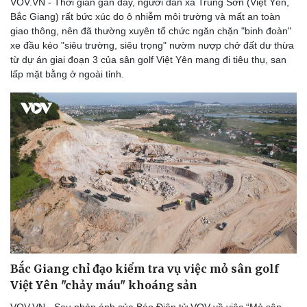
VOV.VN - Thời gian gần đây, người dân xã Trung Sơn (Việt Yên,
Bắc Giang) rất bức xúc do ô nhiễm môi trường và mất an toàn
giao thông, nên đã thường xuyên tổ chức ngăn chặn "binh đoàn"
xe đầu kéo "siêu trường, siêu trọng" nườm nượp chở đất dư thừa
từ dự án giai đoạn 3 của sân golf Việt Yên mang đi tiêu thụ, san
Doanh nghiệp
Công nghệ
lấp mặt bằng ở ngoài tỉnh.
Thông tin doanh nghiệp
Sành điệu
Doanh nghiệp 24h
Tin Công nghệ
Doanh nhân
Trải nghiệm
Vì cộng đồng
Chuyển đổi số
Bắc Giang chỉ đạo kiểm tra vụ việc mỏ sân golf
Việt Yên "chảy máu" khoáng sản