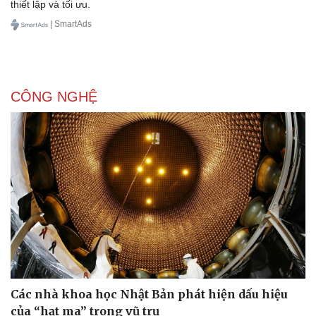
thiết lập và tối ưu.
| SmartAds
CÔNG NGHỆ
Các nhà khoa học Nhật Bản phát hiện dấu hiệu
của “hạt ma” trong vũ trụ