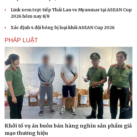
Link xem trực tiếp Thái Lan vs Myanmar tại ASEAN Cup
2026 hôm nay 8/8
Xác định 4 đội bóng bị loại khỏi ASEAN Cup 2026
PHÁP LUẬT
Du lịch
Podcast
Tư vấn
Câu chuyện thời sự
Săn Tour
Đọc truyện đêm khuya
Khởi tố vụ án buôn bán hàng nghìn sản phẩm giả
check-in
Cửa sổ tình yêu
mạo thương hiệu
Kể chuyện cho bé