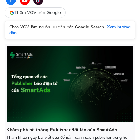
Thêm VOV trên Google
Chọn VOV làm nguồn ưu tiên trên
Google Search
.
Xem hướng
dẫn.
Khám phá hệ thống Publisher đối tác của SmartAds
Tham khảo ngay bài viết sau để nắm danh sách publisher trong hệ