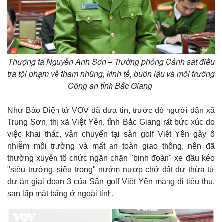
Thượng tá Nguyễn Anh Sơn – Trưởng phỏng Cảnh sát điều
tra tội phạm về tham nhũng, kinh tế, buôn lậu và môi trường
Công an tỉnh Bắc Giang
Như Báo Điện tử VOV đã đưa tin, trước đó người dân xã
Trung Sơn, thị xã Việt Yên, tỉnh Bắc Giang rất bức xúc do
việc khai thác, vận chuyển tại sân golf Việt Yên gây ô
nhiễm môi trường và mất an toàn giao thông, nên đã
thường xuyên tổ chức ngăn chặn "binh đoàn" xe đầu kéo
"siêu trường, siêu trọng" nườm nượp chở đất dư thừa từ
dự án giai đoạn 3 của Sân golf Việt Yên mang đi tiêu thụ,
san lấp mặt bằng ở ngoài tỉnh.