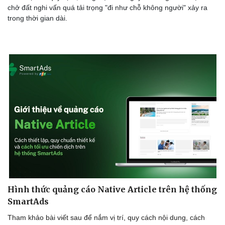
chở đất nghi vấn quá tải trọng "đi như chỗ không người" xảy ra
trong thời gian dài.
Sức khỏe
Đời sống
Dinh dưỡng - món ngon
Nhà đẹp
Cây thuốc
Blog
Sản phụ khoa
Tình yêu - Gia đình
Nhi khoa
Nam khoa
Làm đẹp - giảm cân
Phòng mạch online
Ăn sạch sống khỏe
Hình thức quảng cáo Native Article trên hệ thống
SmartAds
Tham khảo bài viết sau để nắm vị trí, quy cách nội dung, cách