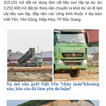
315.101 m3 đất sử dụng làm vật liệu san lấp tại dự án;
3.252.408 m3 đất dư thừa vận chuyển ra khỏi dự án đi làm
vật liệu san lấp, đắp nền các công trình thuộc 4 địa bàn:
Việt Yên, Yên Dũng, Hiệp Hòa, TP Bắc Giang.
Kinh tế
Thị trường
Vụ mỏ sân golf Việt Yên "chảy máu"khoáng
sản, báo cáo đã làm yên dư luận?
Bất động sản
Giá vàng
Khởi nghiệp
Tiêu dùng
Tỷ giá
Chứng khoán