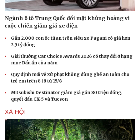
Ngành ô tô Trung Quốc đối mặt khủng hoảng vì
cuộc chiến giảm giá xe điện
Gần 2.000 con ốc titan trên siêu xe Pagani có giá hơn
2,9 tỷ đồng
Giải thưởng Car Choice Awards 2026 có thay đổi ở hạng
mục Dấu ấn của năm
Quy định mới về xử phạt không dùng ghế an toàn cho
trẻ em trên ô tô từ 15/8
Mitsubishi Destinator giảm giá gần 80 triệu đồng,
Văn hóa
Giải trí
quyết đấu CX-5 và Tucson
Sân khấu - Điện ảnh
Nghệ sĩ
Văn học
Thời trang
XÃ HỘI
Âm nhạc
Sao Việt
Di sản