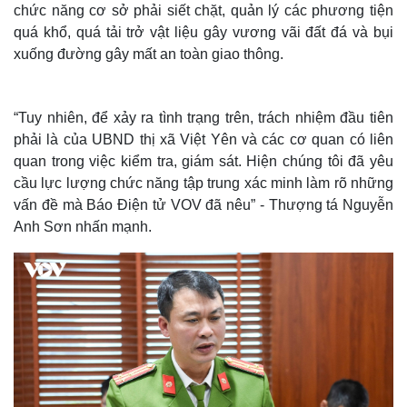
chức năng cơ sở phải siết chặt, quản lý các phương tiện
quá khổ, quá tải trở vật liệu gây vương vãi đất đá và bụi
xuống đường gây mất an toàn giao thông.
“Tuy nhiên, để xảy ra tình trạng trên, trách nhiệm đầu tiên
phải là của UBND thị xã Việt Yên và các cơ quan có liên
quan trong việc kiểm tra, giám sát. Hiện chúng tôi đã yêu
cầu lực lượng chức năng tập trung xác minh làm rõ những
vấn đề mà Báo Điện tử VOV đã nêu” - Thượng tá Nguyễn
Anh Sơn nhấn mạnh.
Thế giới
Multimedia
Quan sát
Video
Cuộc sống đó đây
Ảnh
Hồ sơ
E-Magazine
Infographic