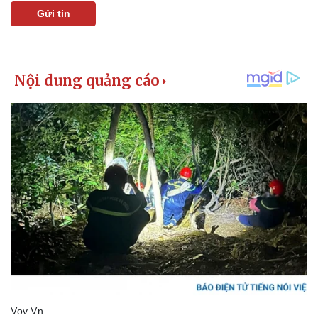
Vụ án
Vũ khí
Gửi tin
Tin nóng
Việt Nam
Tư vấn luật
Phân tích