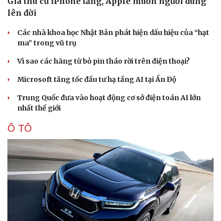
Giá thu cũ iPhone tăng, Apple muốn người dùng
lên đời
Các nhà khoa học Nhật Bản phát hiện dấu hiệu của “hạt
ma” trong vũ trụ
Sức khỏe
Đời sống
Vì sao các hãng từ bỏ pin tháo rời trên điện thoại?
Dinh dưỡng - món ngon
Nhà đẹp
Microsoft tăng tốc đầu tư hạ tầng AI tại Ấn Độ
Cây thuốc
Blog
Sản phụ khoa
Tình yêu - Gia đình
Trung Quốc đưa vào hoạt động cơ sở điện toán AI lớn
Nhi khoa
nhất thế giới
Nam khoa
Làm đẹp - giảm cân
Ô TÔ
Phòng mạch online
Ăn sạch sống khỏe