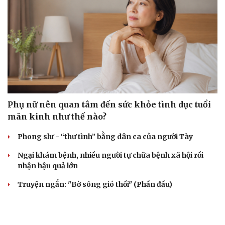
Phụ nữ nên quan tâm đến sức khỏe tình dục tuổi
mãn kinh như thế nào?
Phong slư - “thư tình” bằng dân ca của người Tày
Ngại khám bệnh, nhiều người tự chữa bệnh xã hội rồi
nhận hậu quả lớn
Truyện ngắn: "Bờ sông gió thổi" (Phần đầu)
Chính sách giáo dục phải được đo bằng sự tiến bộ, hạnh
phúc của học sinh