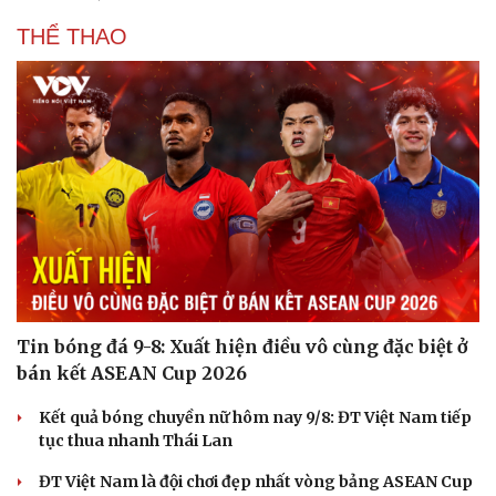
THỂ THAO
Văn hóa
Giải trí
Sân khấu - Điện ảnh
Nghệ sĩ
Văn học
Thời trang
Tin bóng đá 9-8: Xuất hiện điều vô cùng đặc biệt ở
Âm nhạc
Sao Việt
bán kết ASEAN Cup 2026
Di sản
Kết quả bóng chuyền nữ hôm nay 9/8: ĐT Việt Nam tiếp
tục thua nhanh Thái Lan
ĐT Việt Nam là đội chơi đẹp nhất vòng bảng ASEAN Cup