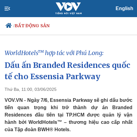
English
BẤT ĐỘNG SẢN
/
WorldHotels™ hợp tác với Phú Long:
Chính trị
Xã hội
Dấu ấn Branded Residences quốc
Đảng
Tin 24h
Tổ chức nhân sự
Dự báo thời tiết
tế cho Essensia Parkway
Quốc hội
Giáo dục
Nhận diện sự thật
Dấu ấn VOV
Thứ Ba, 11:00, 03/06/2025
Việc làm
Biển đảo
VOV.VN - Ngày 7/6, Essensia Parkway sẽ ghi dấu bước
tiến quan trọng khi trở thành dự án Branded
Residences đầu tiên tại TP.HCM được quản lý vận
hành bởi WorldHotels™ – thương hiệu cao cấp nhất
của Tập đoàn BWH® Hotels.