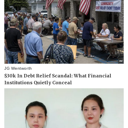
Bóng đá
Ô tô
Lịch thi đấu bóng đá
Xe máy
Thế giới thể thao
Tư vấn
eSports
Hậu trường