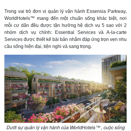
Trong vai trò đơn vị quản lý vận hành Essensia Parkway,
WorldHotels™ mang đến một chuẩn sống khác biệt, nơi
mỗi cư dân đều được tận hưởng hệ dịch vụ 5 sao với 2
nhóm dịch vụ chính: Essential Services và A-la-carte
Services được thiết kế bài bản nhằm đáp ứng trọn vẹn nhu
cầu sống hiện đại, tiện nghi và sang trọng.
Thế giới
Multimedia
Quan sát
Video
Cuộc sống đó đây
Ảnh
Hồ sơ
E-Magazine
Infographic
Dưới sự quản lý vận hành của WorldHotels™ , cuộc sống