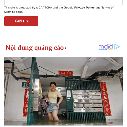
Tin nóng
Việt Nam
Tư vấn luật
Phân tích
This site is protected by reCAPTCHA and the Google
Privacy Policy
and
Terms of
Service
apply.
Gửi tin