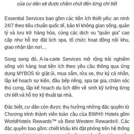
của cư dân sẽ được chăm chút đến từng chi tiết
Essential Services bao gồm các tiện ích thiết yếu: an ninh
24/7 theo tiêu chuẩn quốc tế, bảo trì không gian sống, quản
lý và lưu trữ hàng hóa, cùng các dịch vụ “quản gia” cao
cấp như hỗ trợ đặt lịch spa, tổ chức hoạt động nội khu,
giao nhận tận nơi…
Song song đó, A-la-carte Services mở rộng trải nghiệm
sống với hàng loạt tiện ích theo yêu cầu thông qua ứng
dụng MYBOS từ giặt ủi, mua sắm, rửa xe, thư ký cá nhân,
lập kế hoạch sự kiện, đầu bếp riêng, spa tại gia, chăm sóc
thú cưng, lập kế hoạch du lịch đến vệ sinh kỹ lưỡng từng
chi tiết và hỗ trợ kỹ thuật tại nhà.
Đặc biệt, cư dân còn được thụ hưởng những đặc quyền từ
Chương trình thành viên toàn cầu của BWH® Hotels gồm
WorldHotels Rewards™ và Best Western Rewards®. Các
đặc quyền bao gồm: chiết khấu khi đặt phòng trên hệ thống