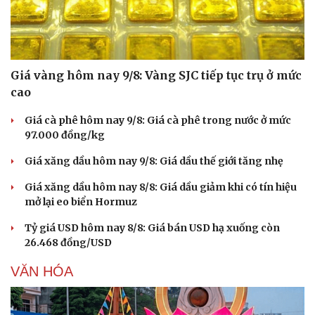
Giá vàng hôm nay 9/8: Vàng SJC tiếp tục trụ ở mức
cao
Giá cà phê hôm nay 9/8: Giá cà phê trong nước ở mức
97.000 đồng/kg
Giá xăng dầu hôm nay 9/8: Giá dầu thế giới tăng nhẹ
Giá xăng dầu hôm nay 8/8: Giá dầu giảm khi có tín hiệu
mở lại eo biển Hormuz
Du lịch
Podcast
Tỷ giá USD hôm nay 8/8: Giá bán USD hạ xuống còn
Tư vấn
Câu chuyện thời sự
26.468 đồng/USD
Săn Tour
Đọc truyện đêm khuya
check-in
Cửa sổ tình yêu
VĂN HÓA
Kể chuyện cho bé
Hạt giống tâm hồn