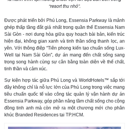
“resort thu nhỏ”.
Được phát triển bởi Phú Long, Essensia Parkway là mảnh
ghép thấp tầng đắt giá nhất trong quần thể Essensia Nam
Sài Gòn - nơi dung hòa giữa quy hoạch bài bản, kiến trúc
hiện đại, không gian xanh và tinh thần sống thanh lọc, an
yên. Với thông điệp “Tiên phong kiến tạo chuẩn sống Lux-
Well tại Nam Sài Gòn”, dự án mang đến chất sống sang
trọng song hành cùng sự cân bằng toàn diện về thể chất,
tinh thần và cảm xúc.
Sự kiện hợp tác giữa Phú Long và WorldHotels™ sắp tới
đây không chỉ là nỗ lực lớn của Phú Long trong việc mang
tiêu chuẩn quốc tế vào công tác quản lý vận hành dự án
Kinh tế
Thị trường
Essensia Parkway, góp phần nâng tầm chất sống cho cộng
Bất động sản
Giá vàng
đồng tinh anh mà còn mở ra một chương mới cho phân
Khởi nghiệp
Tiêu dùng
khúc Branded Residences tại TP.HCM.
Tỷ giá
Chứng khoán
Giá cà phê