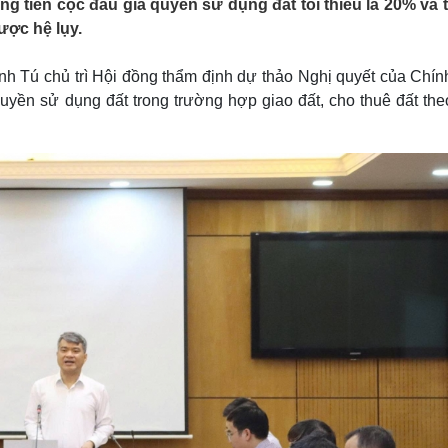
ng tiền cọc đấu giá quyền sử dụng đất tối thiểu là 20% và t
Lịch thi đấu bóng đá
Xe máy
ược hệ lụy.
Thế giới thể thao
Tư vấn
eSports
V
Hậu trường
 Tú chủ trì Hội đồng thẩm định dự thảo Nghị quyết của Chín
uyền sử dụng đất trong trường hợp giao đất, cho thuê đất the
Văn hóa
Giải trí
D
Sân khấu - Điện ảnh
Nghệ sĩ
Văn học
Thời trang
Âm nhạc
Sao Việt
c
Di sản