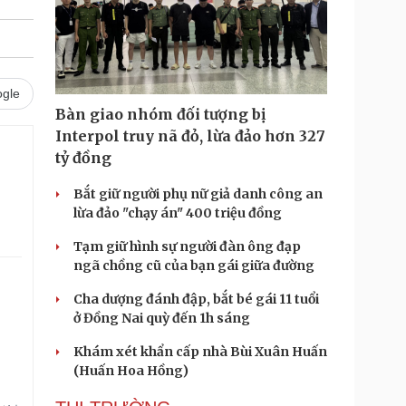
gle
Bàn giao nhóm đối tượng bị
Interpol truy nã đỏ, lừa đảo hơn 327
tỷ đồng
Bắt giữ người phụ nữ giả danh công an
lừa đảo "chạy án" 400 triệu đồng
Tạm giữ hình sự người đàn ông đạp
ngã chồng cũ của bạn gái giữa đường
Cha dượng đánh đập, bắt bé gái 11 tuổi
ở Đồng Nai quỳ đến 1h sáng
Khám xét khẩn cấp nhà Bùi Xuân Huấn
(Huấn Hoa Hồng)