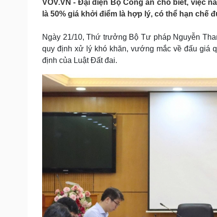
VOV.VN - Đại diện Bộ Công an cho biết, việc nâ
Tin nóng
Việt Nam
là 50% giá khởi điểm là hợp lý, có thể hạn chế đ
Tư vấn luật
Phân tích
Ngày 21/10, Thứ trưởng Bộ Tư pháp Nguyễn Thanh
quy định xử lý khó khăn, vướng mắc về đấu giá q
Sức khỏe
Đời sống
định của Luật Đất đai.
Dinh dưỡng - món ngon
Nhà đẹp
Cây thuốc
Blog
Sản phụ khoa
Tình yêu - Gia đình
Nhi khoa
Nam khoa
Làm đẹp - giảm cân
Phòng mạch online
Ăn sạch sống khỏe
Cải chính