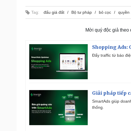
Tag:
đấu giá đất
Bộ tư pháp
bỏ cọc
quyền 
Mời quý độc giả theo
Shopping Ads: G
Đẩy traffic từ báo đ
Giải pháp tiếp 
SmartAds giúp doanh
thống.