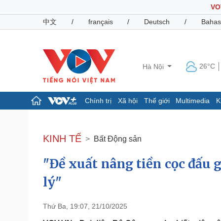
VO
中文
/
français
/
Deutsch
/
Bahas
26°C
Hà Nội
Chính trị
Xã hội
Thế giới
Multimedia
K
Chính trị
Xã hội
Đảng
Tin 24h
KINH TẾ
Bất Động sản
Tổ chức nhân sự
Dự báo thời tiết
Quốc hội
Giáo dục
"Đề xuất nâng tiền cọc đấu g
Nhận diện sự thật
Dấu ấn VOV
Việc làm
lý"
Biển đảo
Pháp luật
Quân sự - Quốc phòng
Thứ Ba, 19:07, 21/10/2025
Vụ án
Vũ khí