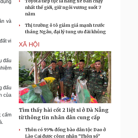
Toyota tiếp tục là hãng xe bán chạy
 dụng
nhất thế giới, giữ ngôi vương suốt 7
năm
ân và
Thị trường ô tô giảm giá mạnh trước
tháng Ngâu, đại lý tung ưu đãi khủng
đất vi
XÃ HỘI
vụ đấu
 nhiệm
g đấu
n của
Tìm thấy hài cốt 2 liệt sĩ ở Đà Nẵng
; cấm
từ thông tin nhân dân cung cấp
á.
Thôn có 95% đồng bào dân tộc Dao ở
Lào Cai được công nhận "Thôn số"