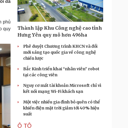
ối đa
Doanh nghiệp 24h
Tin Công nghệ
Doanh nhân
Trải nghiệm
ì cộng đồng
Chuyển đổi số
h phủ
Thành lập Khu Công nghệ cao tỉnh
o quy
u lịch
Podcast
Hưng Yên quy mô hơn 496ha
Tư vấn
Câu chuyện thời sự
Săn Tour
Đọc truyện đêm khuya
Phê duyệt Chương trình KHCN và đổi
heck-in
Cửa sổ tình yêu
mới sáng tạo quốc gia về công nghệ
Kể chuyện cho bé
chiến lược
Hạt giống tâm hồn
Bắc Kinh triển khai “nhân viên” robot
tại các công viên
Nguy cơ mất tài khoản Microsoft chỉ vì
kết nối mạng Wi-Fi khách sạn
Một việc nhiều gia đình bỏ quên có thể
khiến điện mặt trời giảm tới 40% hiệu
suất
Ô TÔ