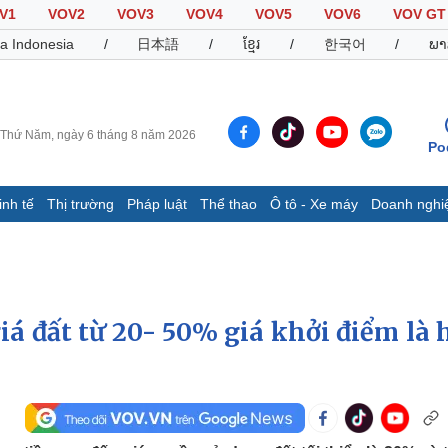
V1
VOV2
VOV3
VOV4
VOV5
VOV6
VOV GT
a Indonesia
/
日本語
/
ខ្មែរ
/
한국어
/
ພາ
Thứ Năm, ngày 6 tháng 8 năm 2026
Po
inh tế
Thị trường
Pháp luật
Thể thao
Ô tô - Xe máy
Doanh nghi
Thế giới
Multimedia
K
Quan sát
Video
B
Cuộc sống đó đây
Ảnh
K
Hồ sơ
E-Magazine
iá đất từ 20- 50% giá khởi điểm là 
Infographic
Thể thao
Ô tô - Xe máy
D
Bóng đá
Ô tô
T