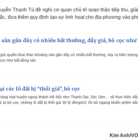
ễn Thanh Tú đề nghị cơ quan chủ trì soạn thảo tiếp thu, giải
hắc, đưa thêm quy định tạo sự linh hoạt cho địa phương vào p
sản gần đây có nhiều bất thường, đẩy giá, bỏ cọc như 
giá quyền khai thác khoáng sản gần đây có nhiều bất thường, xảy ra hiện tượn
ỏ cọc như bất động sản
i các lô đất bị “thổi giá”, bỏ cọc
hàng loạt huyện ngoại thành Hà Nội như Thanh Oai, Sóc Sơn… sẽ thực hiện đấ
giá bị bỏ cọc, những lô đất bị thổi giá 30 tỷ đồng/m2 rồi bỏ ngang khiến phiên đấ
Kim Anh/V