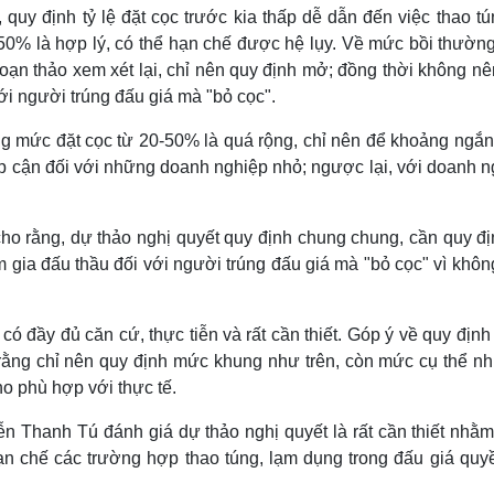
 quy định tỷ lệ đặt cọc trước kia thấp dễ dẫn đến việc thao tú
50% là hợp lý, có thể hạn chế được hệ lụy. Về mức bồi thường
soạn thảo xem xét lại, chỉ nên quy định mở; đồng thời không n
với người trúng đấu giá mà "bỏ cọc".
ng mức đặt cọc từ 20-50% là quá rộng, chỉ nên để khoảng ngắn
ếp cận đối với những doanh nghiệp nhỏ; ngược lại, với doanh n
cho rằng, dự thảo nghị quyết quy định chung chung, cần quy đị
 gia đấu thầu đối với người trúng đấu giá mà "bỏ cọc" vì khô
 có đầy đủ căn cứ, thực tiễn và rất cần thiết. Góp ý về quy địn
rằng chỉ nên quy định mức khung như trên, còn mức cụ thể nh
o phù hợp với thực tế.
 Thanh Tú đánh giá dự thảo nghị quyết là rất cần thiết nhằm
ạn chế các trường hợp thao túng, lạm dụng trong đấu giá quy