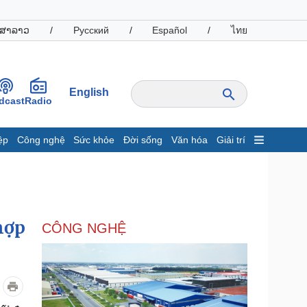
ສາລາວ
/
Русский
/
Español
/
ไทย
English
dcast
Radio
ệp
Công nghệ
Sức khỏe
Đời sống
Văn hóa
Giải trí
inh tế
Thị trường
ất động sản
Giá vàng
hởi nghiệp
Tiêu dùng
Tỷ giá
hợp
CÔNG NGHỆ
Chứng khoán
Giá cà phê
oanh nghiệp
Công nghệ
hông tin doanh nghiệp
Sành điệu