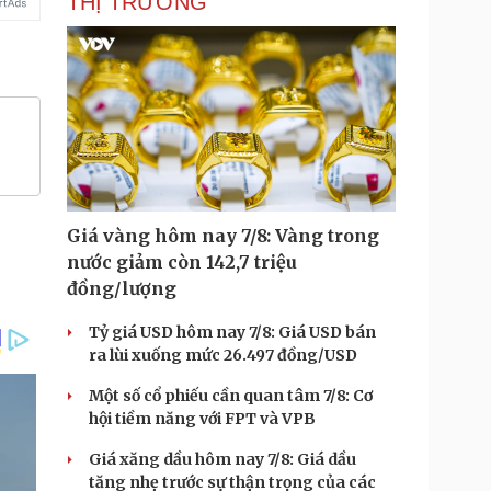
THỊ TRƯỜNG
Giá vàng hôm nay 7/8: Vàng trong
nước giảm còn 142,7 triệu
đồng/lượng
Tỷ giá USD hôm nay 7/8: Giá USD bán
ra lùi xuống mức 26.497 đồng/USD
Một số cổ phiếu cần quan tâm 7/8: Cơ
hội tiềm năng với FPT và VPB
Giá xăng dầu hôm nay 7/8: Giá dầu
tăng nhẹ trước sự thận trọng của các