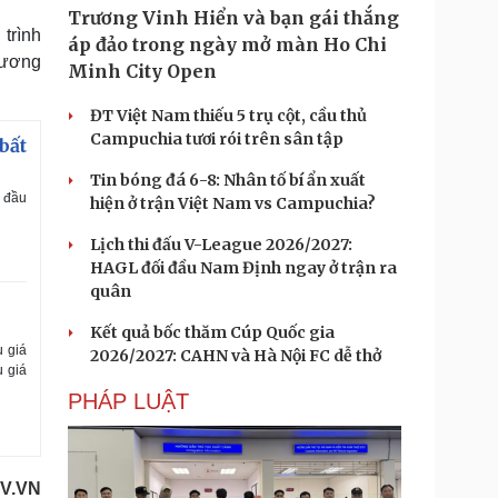
Trương Vinh Hiển và bạn gái thắng
 trình
áp đảo trong ngày mở màn Ho Chi
hương
Minh City Open
ĐT Việt Nam thiếu 5 trụ cột, cầu thủ
Campuchia tươi rói trên sân tập
bất
Tin bóng đá 6-8: Nhân tố bí ẩn xuất
g đầu
hiện ở trận Việt Nam vs Campuchia?
Lịch thi đấu V-League 2026/2027:
HAGL đối đầu Nam Định ngay ở trận ra
quân
Kết quả bốc thăm Cúp Quốc gia
u giá
2026/2027: CAHN và Hà Nội FC dễ thở
u giá
PHÁP LUẬT
OV.VN