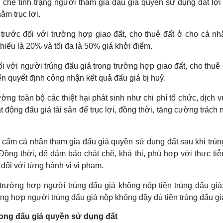
 chế tình trạng người tham gia đấu giá quyền sử dụng đất lợi
ằm trục lợi.
trước đối với trường hợp giao đất, cho thuê đất ở cho cá nh
thiểu là 20% và tối đa là 50% giá khởi điểm.
i với người trúng đấu giá trong trường hợp giao đất, cho thuê 
ến quyết định công nhận kết quả đấu giá bị huỷ.
ờng toàn bộ các thiệt hại phát sinh như chi phí tổ chức, dịch 
t động đấu giá tài sản để trục lợi, đồng thời, tăng cường trách
 cấm cá nhân tham gia đấu giá quyền sử dụng đất sau khi trún
Đồng thời, để đảm bảo chặt chẽ, khả thi, phù hợp với thực tiễ
 đối với từng hành vi vi phạm.
 trường hợp người trúng đấu giá không nộp tiền trúng đấu giá
ờng hợp người trúng đấu giá nộp không đầy đủ tiền trúng đấu gi
rong đấu giá quyền sử dụng đất