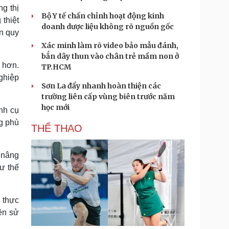
ng thị
Bộ Y tế chấn chỉnh hoạt động kinh
 thiệt
doanh dược liệu không rõ nguồn gốc
ên quy
Xác minh làm rõ video bảo mẫu đánh,
bắn dây thun vào chân trẻ mầm non ở
 hơn.
TP.HCM
ghiệp
Sơn La đẩy nhanh hoàn thiện các
trường liên cấp vùng biên trước năm
học mới
nh cụ
ng phù
THỂ THAO
h nâng
ư thế
 thực
ền sử